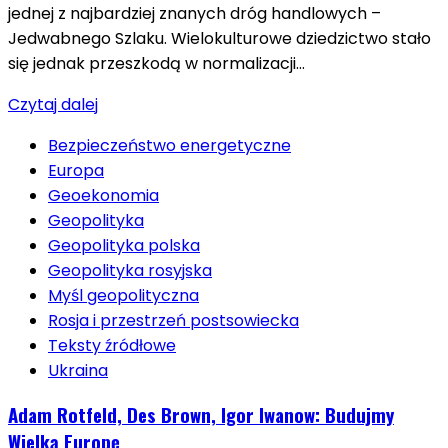
jednej z najbardziej znanych dróg handlowych –
Jedwabnego Szlaku. Wielokulturowe dziedzictwo stało
się jednak przeszkodą w normalizacji…
Czytaj dalej
Bezpieczeństwo energetyczne
Europa
Geoekonomia
Geopolityka
Geopolityka polska
Geopolityka rosyjska
Myśl geopolityczna
Rosja i przestrzeń postsowiecka
Teksty źródłowe
Ukraina
Adam Rotfeld, Des Brown, Igor Iwanow: Budujmy
Wielką Europę