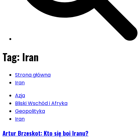
Tag:
Iran
Strona główna
Iran
Azja
Bliski Wschód i Afryka
Geopolityka
Iran
Artur Brzeskot: Kto się boi Iranu?