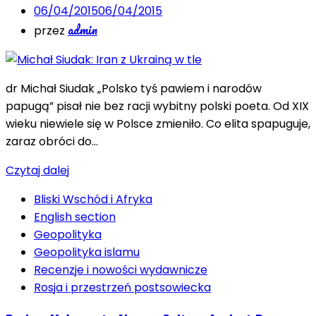
06/04/2015
06/04/2015
admin
przez
dr Michał Siudak „Polsko tyś pawiem i narodów
papugą” pisał nie bez racji wybitny polski poeta. Od XIX
wieku niewiele się w Polsce zmieniło. Co elita spapuguje,
zaraz obróci do…
Czytaj dalej
Bliski Wschód i Afryka
English section
Geopolityka
Geopolityka islamu
Recenzje i nowości wydawnicze
Rosja i przestrzeń postsowiecka