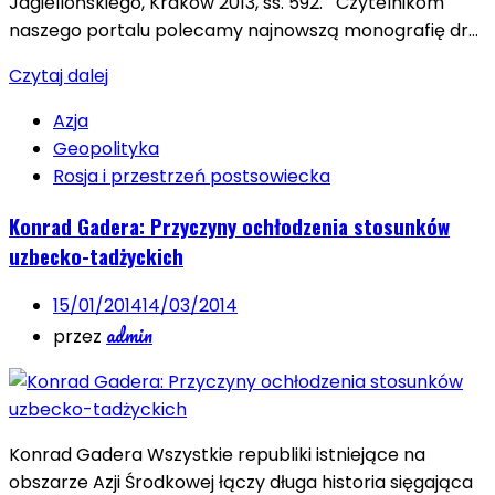
Jagiellońskiego, Kraków 2013, ss. 592. Czytelnikom
naszego portalu polecamy najnowszą monografię dr…
Czytaj dalej
Azja
Geopolityka
Rosja i przestrzeń postsowiecka
Konrad Gadera: Przyczyny ochłodzenia stosunków
uzbecko-tadżyckich
15/01/2014
14/03/2014
admin
przez
Konrad Gadera Wszystkie republiki istniejące na
obszarze Azji Środkowej łączy długa historia sięgająca