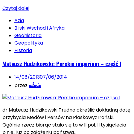
Czytaj dalej
Azja
Bliski Wschód i Afryka
Geohistoria
Geopolityka
Historia
Mateusz Hudzikowski: Perskie imperium – część I
14/08/2013
07/06/2014
admin
przez
dr Mateusz Hudzikowski Trudno określić dokładną datę
przybycia Medów i Persów na Płaskowyż Irański.
Ogólnie rzecz biorąc stało się to w II poł. II tysiąclecia
p.n.e., już po założeniu państwa…