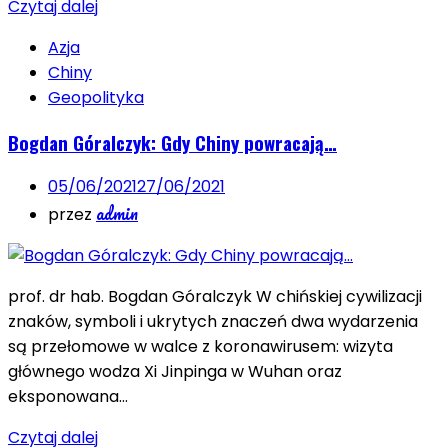
Czytaj dalej
Azja
Chiny
Geopolityka
Bogdan Góralczyk: Gdy Chiny powracają…
05/06/2021
27/06/2021
admin
przez
prof. dr hab. Bogdan Góralczyk W chińskiej cywilizacji
znaków, symboli i ukrytych znaczeń dwa wydarzenia
są przełomowe w walce z koronawirusem: wizyta
głównego wodza Xi Jinpinga w Wuhan oraz
eksponowana…
Czytaj dalej