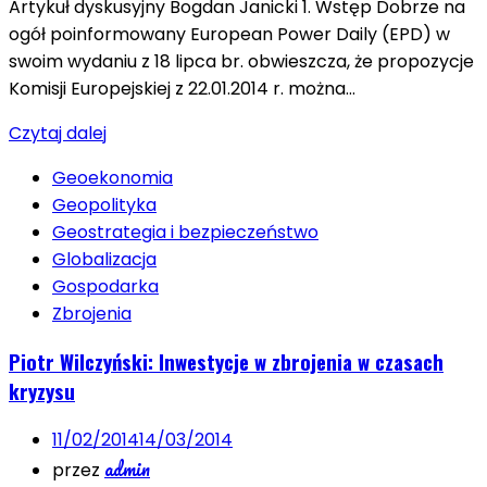
Artykuł dyskusyjny Bogdan Janicki 1. Wstęp Dobrze na
ogół poinformowany European Power Daily (EPD) w
swoim wydaniu z 18 lipca br. obwieszcza, że propozycje
Komisji Europejskiej z 22.01.2014 r. można…
Czytaj dalej
Geoekonomia
Geopolityka
Geostrategia i bezpieczeństwo
Globalizacja
Gospodarka
Zbrojenia
Piotr Wilczyński: Inwestycje w zbrojenia w czasach
kryzysu
11/02/2014
14/03/2014
admin
przez