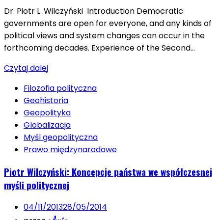
Dr. Piotr L. Wilczyński Introduction Democratic
governments are open for everyone, and any kinds of
political views and system changes can occur in the
forthcoming decades. Experience of the Second…
Czytaj dalej
Filozofia polityczna
Geohistoria
Geopolityka
Globalizacja
Myśl geopolityczna
Prawo międzynarodowe
Piotr Wilczyński: Koncepcje państwa we współczesnej
myśli politycznej
04/11/2013
28/05/2014
admin