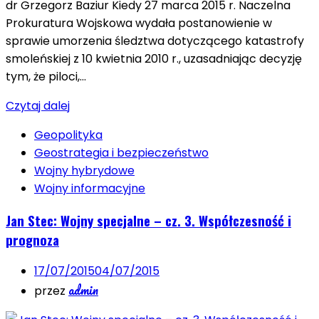
dr Grzegorz Baziur Kiedy 27 marca 2015 r. Naczelna
Prokuratura Wojskowa wydała postanowienie w
sprawie umorzenia śledztwa dotyczącego katastrofy
smoleńskiej z 10 kwietnia 2010 r., uzasadniając decyzję
tym, że piloci,…
Czytaj dalej
Geopolityka
Geostrategia i bezpieczeństwo
Wojny hybrydowe
Wojny informacyjne
Jan Stec: Wojny specjalne – cz. 3. Współczesność i
prognoza
17/07/2015
04/07/2015
admin
przez