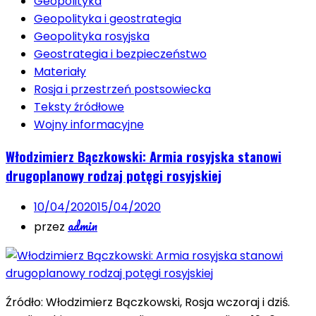
Geopolityka
Geopolityka i geostrategia
Geopolityka rosyjska
Geostrategia i bezpieczeństwo
Materiały
Rosja i przestrzeń postsowiecka
Teksty źródłowe
Wojny informacyjne
Włodzimierz Bączkowski: Armia rosyjska stanowi
drugoplanowy rodzaj potęgi rosyjskiej
10/04/2020
15/04/2020
admin
przez
Źródło: Włodzimierz Bączkowski, Rosja wczoraj i dziś.