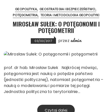
GEOPOLITYKA
GEOSTRATEGIA I BEZPIECZEŃSTWO
POTĘGOMETRIA
TEORIA I METODOLOGIA GEOPOLITYKI
MIROSŁAW SUŁEK: O POTĘGONOMII I
POTĘGOMETRII
admin
przez
03/03/2017
prof. dr hab. Mirosław Sułek Najkrócej mówiąc,
potęgonomia jest nauką o potędze państwa
(jednostki politycznej), natomiast potęgometria –
nauką o modelowaniu i pomiarze tej potęgi.
Jednostka polityczna to terytorialnie…
Czytaj dalej