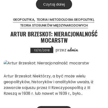
Czytaj dalej
GEOPOLITYKA
TEORIA I METODOLOGIA GEOPOLITYKI
TEORIA STOSUNKÓW MIĘDZYNARODOWYCH
ARTUR BRZESKOT: NIERACJONALNOŚĆ
MOCARSTW
admin
przez
13/10/2018
Artur Brzeskot Niektórzy, a być może wielu
geopolityków, historyków i analityków uważa, iż
zawarcie sojuszu przez II Rzeczypospolitą z III
Rzeszą w 1938 r. lub nawet w 1939 r., było…