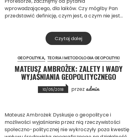
Profesorze, zacznijmy od pytania
wprowadzającego, dla laików. Czy mógłby Pan
przedstawić definicję, czym jest, a czym nie jest…
Czytaj dalej
GEOPOLITYKA
TEORIA I METODOLOGIA GEOPOLITYKI
MATEUSZ AMBROŻEK: ZALETY I WADY
WYJAŚNIANIA GEOPOLITYCZNEGO
admin
przez
10/05/2018
Mateusz Ambrożek Dyskusje o geopolityce i
możliwości wyjaśniania przez nią rzeczywistości
społeczno-politycznej nie wykroczyły poza kwestię
wpływu środowiska geograficznego na działalność