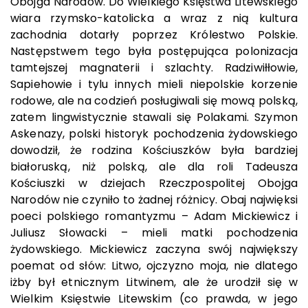
Obojga Narodów. Do Wielkiego Księstwa Litewskiego
wiara rzymsko-katolicka a wraz z nią kultura
zachodnia dotarły poprzez Królestwo Polskie.
Następstwem tego była postępująca polonizacja
tamtejszej magnaterii i szlachty. Radziwiłłowie,
Sapiehowie i tylu innych mieli niepolskie korzenie
rodowe, ale na codzień posługiwali się mową polską,
zatem lingwistycznie stawali się Polakami. Szymon
Askenazy, polski historyk pochodzenia żydowskiego
dowodził, że rodzina Kościuszków była bardziej
białoruską, niż polską, ale dla roli Tadeusza
Kościuszki w dziejach Rzeczpospolitej Obojga
Narodów nie czyniło to żadnej różnicy. Obaj najwięksi
poeci polskiego romantyzmu – Adam Mickiewicz i
Juliusz Słowacki – mieli matki pochodzenia
żydowskiego. Mickiewicz zaczyna swój największy
poemat od słów: Litwo, ojczyzno moja, nie dlatego
iżby był etnicznym Litwinem, ale że urodził się w
Wielkim Księstwie Litewskim (co prawda, w jego