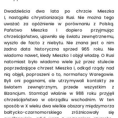
Dwadzieścia dwa lata po chrzcie Mieszka
I, nastąpiła chrystianizacja Rusi. Nie można tego
uważać za opóźnienie w porównaniu z Polską.
Państwo Mieszka I dopiero przyjmując
chrześcijaństwo, ujawniło się światu zewnętrznemu,
wyszło de facto z niebytu. Nie znana jest o nim
żadna data historyczna sprzed 965 roku. Nie
wiadomo nawet, kiedy Mieszko I objął władzę. O Rusi
natomiast było wiadomo wiele już przez stulecie
poprzedzające chrzest Mieszka I, odkąd rządy nad
nią objęli, poproszeni o to, normańscy Waregowie.
Byli oni poganami, ale utrzymywali kontakty ze
światem zewnętrznym, przede wszystkim z
Bizancjum. Stamtąd właśnie w 988 roku przyjęli
chrześcijaństwo w obrządku wschodnim. W ten
sposób w X wieku dwa wielkie obszary międzymorza
bałtycko-czarnomorskiego zróżnicowały się