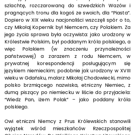
szlachtę, rozczarowaną do szwedzkich Wazów i
pragnących tronu dla kogoś ze swoich, dla “Piasta”.
Dopiero w XIX wieku nacjonaliści wszczęli spór o to,
czy Mikołaj Kopernik był Niemcem, czy Polakiem. Za
jego życia sprawa była oczywista: jako urodzony w
Królestwie Polskim, był poddanym króla polskiego, a
więc Polakiem (w znaczeniu przynależności
państwowej) a zarazem z rodu Niemcem, w
prywatnej korespondencji posługującym się
językiem niemieckim; podobnie jak urodzony w XVIII
wieku w Gdańsku, malarz Mikołaj Chodowiecki, mimo
polsko brzmiącego nazwiska, etniczny Niemiec, z
dumą piszący po niemiecku w liście do przyjaciela:
“Wiedz Pan, iżem Polak” – jako poddany króla
polskiego.
Owi etniczni Niemcy z Prus Królewskich stanowili
wyjątek wśród mieszkańców Rzeczpospolitej