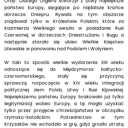
Ordy. Dlatego Olgierd stworzył z Litwy największe
państwo Europy, sięgające po najdalsze krańce
dorzecza Dniepru. Rywala na tym obszarze
znajdował tylko w Królestwie Polskim, które za
Kazimierza Wielkiego weszło w posiadanie Rusi
Czerwonej w dorzeczach Dniestru,Sanu i Bugu a
następnie starało się ubiec Wielkie Księstwo
Litewskie w panowaniu nad Podolem i Wołyniem.
W taki to sposób wielkie wydarzenia XIII wieku
odnoszące się do Międzymorza bałtycko-
czarnomorskiego, stały się przyczyną
sprawczą rozpoczęcia w XIV wieku integracji
politycznej ziem Polski, Litwy i Rusi Kijowskiej.
Największemu państwu Europy brakowało już tylko
legitymizacji wobec Europy, a tę mogło uzyskać
tylko przez przyjęcie chrześcijaństwa w obrządku
rzymsko-katolickim. Pośrednictwo w tym
Krzyżaków nie wchodziło w grę, gdyż groziło utratą