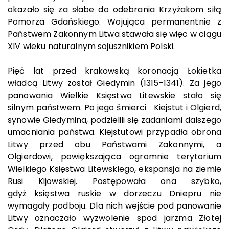
okazało się za słabe do odebrania Krzyżakom siłą
Pomorza Gdańskiego. Wojująca permanentnie z
Państwem Zakonnym Litwa stawała się więc w ciągu
XIV wieku naturalnym sojusznikiem Polski.
Pięć lat przed krakowską koronacją Łokietka
władcą Litwy został Giedymin (1315-1341). Za jego
panowania Wielkie Księstwo Litewskie stało się
silnym państwem. Po jego śmierci Kiejstut i Olgierd,
synowie Giedymina, podzielili się zadaniami dalszego
umacniania państwa. Kiejstutowi przypadła obrona
Litwy przed obu Państwami Zakonnymi, a
Olgierdowi, powiększająca ogromnie terytorium
Wielkiego Księstwa Litewskiego, ekspansja na ziemie
Rusi Kijowskiej. Postępowała ona szybko,
gdyż księstwa ruskie w dorzeczu Dniepru nie
wymagały podboju. Dla nich wejście pod panowanie
Litwy oznaczało wyzwolenie spod jarzma Złotej