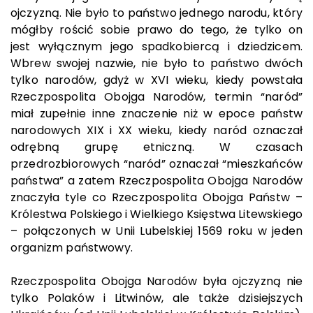
ojczyzną. Nie było to państwo jednego narodu, który
mógłby rościć sobie prawo do tego, że tylko on
jest wyłącznym jego spadkobiercą i dziedzicem.
Wbrew swojej nazwie, nie było to państwo dwóch
tylko narodów, gdyż w XVI wieku, kiedy powstała
Rzeczpospolita Obojga Narodów, termin “naród”
miał zupełnie inne znaczenie niż w epoce państw
narodowych XIX i XX wieku, kiedy naród oznaczał
odrębną grupę etniczną. W czasach
przedrozbiorowych “naród” oznaczał “mieszkańców
państwa” a zatem Rzeczpospolita Obojga Narodów
znaczyła tyle co Rzeczpospolita Obojga Państw –
Królestwa Polskiego i Wielkiego Księstwa Litewskiego
– połączonych w Unii Lubelskiej 1569 roku w jeden
organizm państwowy.
Rzeczpospolita Obojga Narodów była ojczyzną nie
tylko Polaków i Litwinów, ale także dzisiejszych