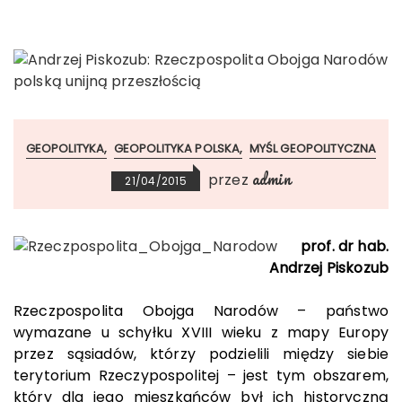
GEOPOLITYKA
GEOPOLITYKA POLSKA
MYŚL GEOPOLITYCZNA
admin
przez
21/04/2015
prof. dr hab.
Andrzej Piskozub
Rzeczpospolita Obojga Narodów – państwo
wymazane u schyłku XVIII wieku z mapy Europy
przez sąsiadów, którzy podzielili między siebie
terytorium Rzeczypospolitej – jest tym obszarem,
który dla jego mieszkańców był ich historyczną