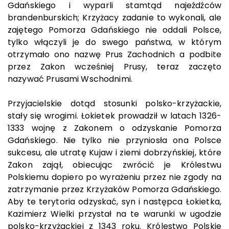
Gdańskiego i wyparli stamtąd najeźdźców
brandenburskich; Krzyżacy zadanie to wykonali, ale
zajętego Pomorza Gdańskiego nie oddali Polsce,
tylko włączyli je do swego państwa, w którym
otrzymało ono nazwę Prus Zachodnich a podbite
przez Zakon wcześniej Prusy, teraz zaczęto
nazywać Prusami Wschodnimi.
Przyjacielskie dotąd stosunki polsko-krzyżackie,
stały się wrogimi. Łokietek prowadził w latach 1326-
1333 wojnę z Zakonem o odzyskanie Pomorza
Gdańskiego. Nie tylko nie przyniosła ona Polsce
sukcesu, ale utratę Kujaw i ziemi dobrzyńskiej, które
Zakon zajął, obiecując zwrócić je Królestwu
Polskiemu dopiero po wyrażeniu przez nie zgody na
zatrzymanie przez Krzyżaków Pomorza Gdańskiego.
Aby te terytoria odzyskać, syn i następca Łokietka,
Kazimierz Wielki przystał na te warunki w ugodzie
polsko-krzyżackiej z 1343 roku. Królestwo Polskie