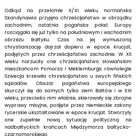
Odkąd na przełomie X/XI wieku normańska
Skandynawia przyjęła chrześcijaństwo w obrządku
zachodnim, ostatnia pogańska połać Europy
rozciągała się już tylko na południowym i wschodnim
obrzeżu Bałtyku. Czas na jej wymuszoną
chrystianizację dojrzał dopiero w epoce krucjat,
podjętych przez chrześcijaństwo zachodnie. W XII
wieku narzuciły one chrześcijaństwo słowiańskim
mieszkańcom Pomorza i Meklemburgii; równolegle
Szwecja krzewiła chrześcijaństwo u swych fińskich
sąsiadów. Obszar pogaństwa europejskiego
skurczył się do samych tylko ziem Bałtów i w XIII
wieku, przeciwko nim właśnie, skierowały się zbrojne
wyprawy misyjne, podjęte przez niemieckie zakony
rycerskie ukształtowane w epoce krucjat. Stworzyły
one zupełnie nową sytuację polityczną na
nadbałtyckich krańcach Międzymorza bałtycko-
czarnomorskiego.