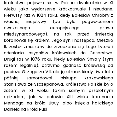
królestwa pojawiła się w Polsce dwukrotnie w XI
wieku, jako wydarzenie krótkotrwałe i nieudane.
Pierwszy raz w 1024 roku, kiedy Bolesław Chrobry z
własnej inicjatywy (co było pogwałceniem
ówczesnego europejskiego prawa
międzynarodowego), na rok przed śmiercią
koronował się królem. Jego syn i następca, Mieszko
II, został zmuszony do zrzeczenia się tego tytułu i
odesłania insygniów królewskich do Cesarstwa.
Drugi raz w 1076 roku, kiedy Bolesław Śmiały (tym
razem legalnie), otrzymał godność królewską od
papieża Grzegorza VII, ale ją utracił, kiedy dwa lata
później zamordował biskupa krakowskiego
Stanisława ze Szczepanowa. Królestwo Polskie było
zatem w XI wieku takim samym przelotnym
epizodem, jak w połowie XIII wieku koronacja
Mendoga na króla Litwy, albo księcia halickiego
Daniela na króla Rusi.