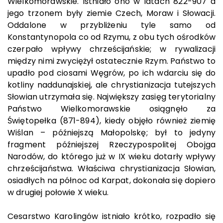
Wielkomorawskie. Istniało ono w latach 822-907 a
jego trzonem były ziemie Czech, Moraw i Słowacji.
Oddalone w przybliżeniu tyle samo od
Konstantynopola co od Rzymu, z obu tych ośrodków
czerpało wpływy chrześcijańskie; w rywalizacji
między nimi zwyciężył ostatecznie Rzym. Państwo to
upadło pod ciosami Węgrów, po ich wdarciu się do
kotliny naddunajskiej, ale chrystianizacja tutejszych
Słowian utrzymała się. Największy zasięg terytorialny
Państwo Wielkomorawskie osiągnęło za
Świętopełka (871-894), kiedy objęło również ziemię
Wiślan – późniejszą Małopolskę; był to jedyny
fragment późniejszej Rzeczypospolitej Obojga
Narodów, do którego już w IX wieku dotarły wpływy
chrześcijaństwa. Właściwa chrystianizacja Słowian,
osiadłych na północ od Karpat, dokonała się dopiero
w drugiej połowie X wieku.
Cesarstwo Karolingów istniało krótko, rozpadło się