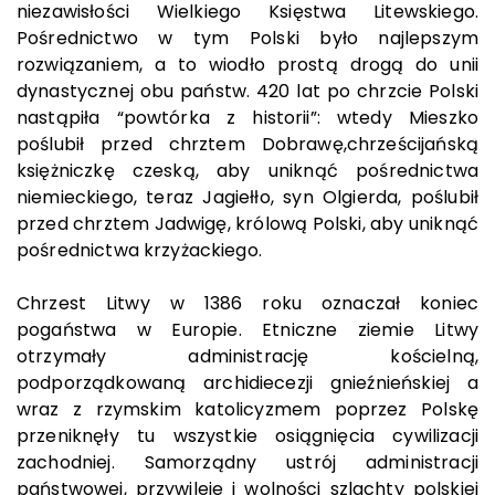
niezawisłości Wielkiego Księstwa Litewskiego.
Pośrednictwo w tym Polski było najlepszym
rozwiązaniem, a to wiodło prostą drogą do unii
dynastycznej obu państw. 420 lat po chrzcie Polski
nastąpiła “powtórka z historii”: wtedy Mieszko
poślubił przed chrztem Dobrawę,chrześcijańską
księżniczkę czeską, aby uniknąć pośrednictwa
niemieckiego, teraz Jagiełło, syn Olgierda, poślubił
przed chrztem Jadwigę, królową Polski, aby uniknąć
pośrednictwa krzyżackiego.
Chrzest Litwy w 1386 roku oznaczał koniec
pogaństwa w Europie. Etniczne ziemie Litwy
otrzymały administrację kościelną,
podporządkowaną archidiecezji gnieźnieńskiej a
wraz z rzymskim katolicyzmem poprzez Polskę
przeniknęły tu wszystkie osiągnięcia cywilizacji
zachodniej. Samorządny ustrój administracji
państwowej, przywileje i wolności szlachty polskiej