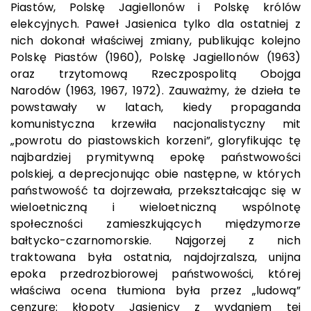
Piastów, Polskę Jagiellonów i Polskę królów
elekcyjnych. Paweł Jasienica tylko dla ostatniej z
nich dokonał właściwej zmiany, publikując kolejno
Polskę Piastów (1960), Polskę Jagiellonów (1963)
oraz trzytomową Rzeczpospolitą Obojga
Narodów (1963, 1967, 1972). Zauważmy, że dzieła te
powstawały w latach, kiedy propaganda
komunistyczna krzewiła nacjonalistyczny mit
„powrotu do piastowskich korzeni”, gloryfikując tę
najbardziej prymitywną epokę państwowości
polskiej, a deprecjonując obie następne, w których
państwowość ta dojrzewała, przekształcając się w
wieloetniczną i wieloetniczną wspólnotę
społeczności zamieszkujących międzymorze
bałtycko-czarnomorskie. Najgorzej z nich
traktowana była ostatnia, najdojrzalsza, unijna
epoka przedrozbiorowej państwowości, której
właściwa ocena tłumiona była przez „ludową”
cenzurę: kłopoty Jasienicy z wydaniem tej