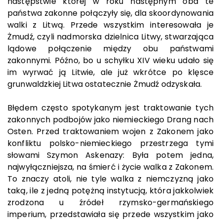
następstwie której w roku następnym oba te
państwa zakonne połączyły się, dla skoordynowania
walki z Litwą. Przede wszystkim interesowała je
Żmudź, czyli nadmorska dzielnica Litwy, stwarzająca
lądowe połączenie między obu państwami
zakonnymi. Późno, bo u schyłku XIV wieku udało się
im wyrwać ją Litwie, ale już wkrótce po klęsce
grunwaldzkiej Litwa ostatecznie Żmudź odzyskała.
Błędem często spotykanym jest traktowanie tych
zakonnych podbojów jako niemieckiego Drang nach
Osten. Przed traktowaniem wojen z Zakonem jako
konfliktu polsko-niemieckiego przestrzega tymi
słowami Szymon Askenazy: Była potem jedna,
najwyłączniejsza, na śmierć i życie walka z Zakonem.
To znaczy atoli, nie tyle walka z niemczyzną jako
taką, ile z jedną potężną instytucją, która jakkolwiek
zrodzona u źródeł rzymsko-germańskiego
imperium, przedstawiała się przede wszystkim jako