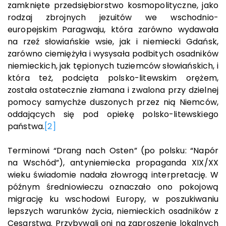
zamknięte przedsiębiorstwo kosmopolityczne, jako
rodzaj zbrojnych jezuitów we wschodnio-
europejskim Paragwaju, która zarówno wydawała
na rzeź słowiańskie wsie, jak i niemiecki Gdańsk,
zarówno ciemiężyła i wysysała podbitych osadników
niemieckich, jak tępionych tuziemców słowiańskich, i
która też, podcięta polsko-litewskim orężem,
została ostatecznie złamana i zwalona przy dzielnej
pomocy samychże duszonych przez nią Niemców,
oddających się pod opiekę polsko-litewskiego
państwa.
[2]
Terminowi “Drang nach Osten” (po polsku: “Napór
na Wschód”), antyniemiecka propaganda XIX/XX
wieku świadomie nadała złowrogą interpretację. W
późnym średniowieczu oznaczało ono pokojową
migrację ku wschodowi Europy, w poszukiwaniu
lepszych warunków życia, niemieckich osadników z
Cesarstwa. Przybywali oni na zaproszenie lokalnych