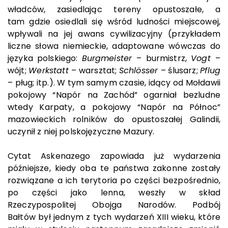
władców, zasiedlając tereny opustoszałe, a
tam gdzie osiedlali się wśród ludności miejscowej,
wpływali na jej awans cywilizacyjny (przykładem
liczne słowa niemieckie, adaptowane wówczas do
języka polskiego:
Burgmeister
– burmistrz,
Vogt
–
wójt;
Werkstatt
– warsztat;
Schlösser
– ślusarz;
Pflug
– pług; itp.). W tym samym czasie, idący od Mołdawii
pokojowy “Napór na Zachód” ogarniał bezludne
wtedy Karpaty, a pokojowy “Napór na Północ”
mazowieckich rolników do opustoszałej Galindii,
uczynił z niej polskojęzyczne Mazury.
Cytat Askenazego zapowiada już wydarzenia
późniejsze, kiedy oba te państwa zakonne zostały
rozwiązane a ich terytoria po części bezpośrednio,
po części jako lenna, weszły w skład
Rzeczypospolitej Obojga Narodów. Podbój
Bałtów był jednym z tych wydarzeń XIII wieku, które