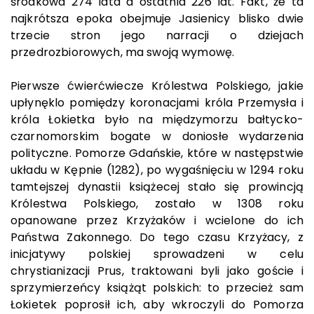
środkowa 274 lata a ostatnia 226 lat. Fakt, że ta
najkrótsza epoka obejmuje Jasienicy blisko dwie
trzecie stron jego narracji o dziejach
przedrozbiorowych, ma swoją wymowę.
Pierwsze ćwierćwiecze Królestwa Polskiego, jakie
upłynęklo pomiędzy koronacjami króla Przemysła i
króla Łokietka było na międzymorzu bałtycko-
czarnomorskim bogate w doniosłe wydarzenia
polityczne. Pomorze Gdańskie, które w następstwie
układu w Kępnie (1282), po wygaśnięciu w 1294 roku
tamtejszej dynastii książecej stało się prowincją
Królestwa Polskiego, zostało w 1308 roku
opanowane przez Krzyżaków i wcielone do ich
Państwa Zakonnego. Do tego czasu Krzyżacy, z
inicjatywy polskiej sprowadzeni w celu
chrystianizacji Prus, traktowani byli jako goście i
sprzymierzeńcy książąt polskich: to przecież sam
Łokietek poprosił ich, aby wkroczyli do Pomorza