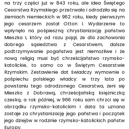
na trzy części już w 843 roku, ale idea Świętego
Cesarstwa Rzymskiego przetrwała i odrodziła się na
ziemiach niemieckich w 962 roku, kiedy pierwszym
jego cesarzem został Otton I. Wydarzenie to
wpłynęło na pośpieszną chrystianizację państwa
Mieszka I, który od razu pojął, że dla zachowania
dobrego sąsiedztwa z Cesarstwem, dalsze
podtrzymywanie pogaństwa jest niemożliwe i że
nową religią musi być chrześcijaństwo rzymsko-
katolickie, to samo co w Świętym Cesarstwie
Rzymskim. Zestawienie dat świadczy wymownie o
pośpiechu polskiego władcy: w trzy lata po
powstaniu tego odrodzonego Cesarstwa, żeni się
Mieszko z Dobrawą, chrześcijańską księżniczką
czeską, a rok później, w 966 roku sam chrzci się w
obrządku rzymsko-katolickim i data ta uznana
zostaje za chrystianizację jego państwa i początek
jego dziejów w rodzinie rzymsko-katolickich państw
Europy.