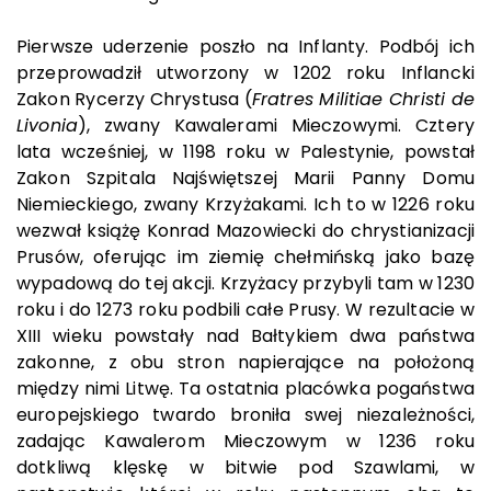
Pierwsze uderzenie poszło na Inflanty. Podbój ich
przeprowadził utworzony w 1202 roku Inflancki
Zakon Rycerzy Chrystusa (
Fratres Militiae Christi de
Livonia
), zwany Kawalerami Mieczowymi. Cztery
lata wcześniej, w 1198 roku w Palestynie, powstał
Zakon Szpitala Najświętszej Marii Panny Domu
Niemieckiego, zwany Krzyżakami. Ich to w 1226 roku
wezwał książę Konrad Mazowiecki do chrystianizacji
Prusów, oferując im ziemię chełmińską jako bazę
wypadową do tej akcji. Krzyżacy przybyli tam w 1230
roku i do 1273 roku podbili całe Prusy. W rezultacie w
XIII wieku powstały nad Bałtykiem dwa państwa
zakonne, z obu stron napierające na położoną
między nimi Litwę. Ta ostatnia placówka pogaństwa
europejskiego twardo broniła swej niezależności,
zadając Kawalerom Mieczowym w 1236 roku
dotkliwą klęskę w bitwie pod Szawlami, w