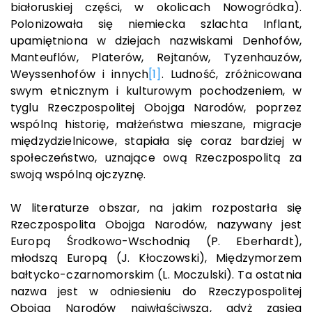
białoruskiej części, w okolicach Nowogródka).
Polonizowała się niemiecka szlachta Inflant,
upamiętniona w dziejach nazwiskami Denhofów,
Manteuflów, Platerów, Rejtanów, Tyzenhauzów,
Weyssenhofów i innych
[1]
. Ludność, zróżnicowana
swym etnicznym i kulturowym pochodzeniem, w
tyglu Rzeczpospolitej Obojga Narodów, poprzez
wspólną historię, małżeństwa mieszane, migracje
międzydzielnicowe, stapiała się coraz bardziej w
społeczeństwo, uznające ową Rzeczpospolitą za
swoją wspólną ojczyznę.
W literaturze obszar, na jakim rozpostarła się
Rzeczpospolita Obojga Narodów, nazywany jest
Europą Środkowo-Wschodnią (P. Eberhardt),
młodszą Europą (J. Kłoczowski), Międzymorzem
bałtycko-czarnomorskim (L. Moczulski). Ta ostatnia
nazwa jest w odniesieniu do Rzeczypospolitej
Obojga Narodów najwłaściwszą, gdyż zasięg