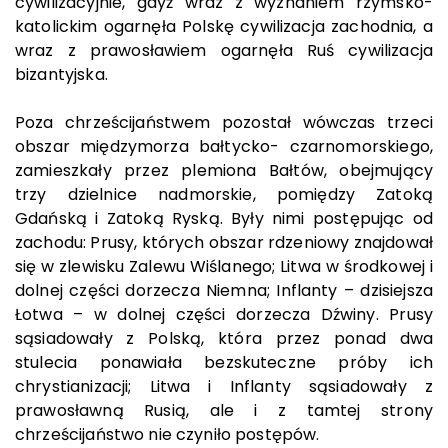
cywilizacyjnie, gdyż wraz z wyznaniem rzymsko-
katolickim ogarnęła Polskę cywilizacja zachodnia, a
wraz z prawosławiem ogarnęła Ruś cywilizacja
bizantyjska.
Poza chrześcijaństwem pozostał wówczas trzeci
obszar międzymorza bałtycko- czarnomorskiego,
zamieszkały przez plemiona Bałtów, obejmujący
trzy dzielnice nadmorskie, pomiędzy Zatoką
Gdańską i Zatoką Ryską. Były nimi postępując od
zachodu: Prusy, których obszar rdzeniowy znajdował
się w zlewisku Zalewu Wiślanego; Litwa w środkowej i
dolnej części dorzecza Niemna; Inflanty – dzisiejsza
Łotwa – w dolnej części dorzecza Dźwiny. Prusy
sąsiadowały z Polską, która przez ponad dwa
stulecia ponawiała bezskuteczne próby ich
chrystianizacji; Litwa i Inflanty sąsiadowały z
prawosławną Rusią, ale i z tamtej strony
chrześcijaństwo nie czyniło postępów.