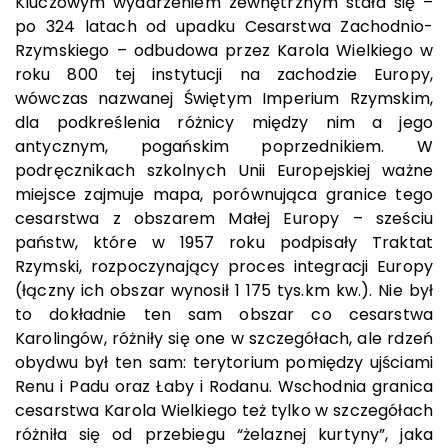
Kluczowym wydarzeniem zewnętrznym stała się –
po 324 latach od upadku Cesarstwa Zachodnio-
Rzymskiego – odbudowa przez Karola Wielkiego w
roku 800 tej instytucji na zachodzie Europy,
wówczas nazwanej Świętym Imperium Rzymskim,
dla podkreślenia różnicy między nim a jego
antycznym, pogańskim poprzednikiem. W
podręcznikach szkolnych Unii Europejskiej ważne
miejsce zajmuje mapa, porównująca granice tego
cesarstwa z obszarem Małej Europy – sześciu
państw, które w 1957 roku podpisały Traktat
Rzymski, rozpoczynający proces integracji Europy
(łączny ich obszar wynosił 1 175 tys.km kw.). Nie był
to dokładnie ten sam obszar co cesarstwa
Karolingów, różniły się one w szczegółach, ale rdzeń
obydwu był ten sam: terytorium pomiędzy ujściami
Renu i Padu oraz Łaby i Rodanu. Wschodnia granica
cesarstwa Karola Wielkiego też tylko w szczegółach
różniła się od przebiegu “żelaznej kurtyny”, jaka