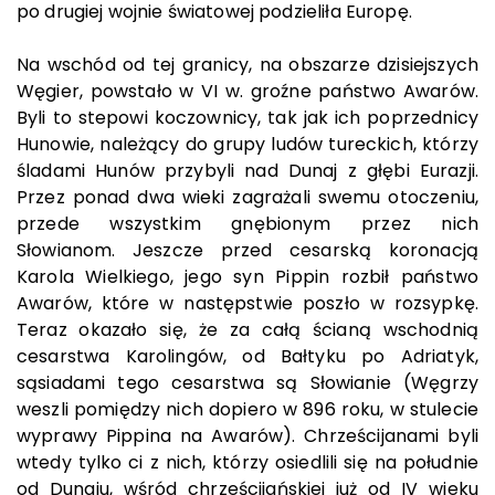
po drugiej wojnie światowej podzieliła Europę.
Na wschód od tej granicy, na obszarze dzisiejszych
Węgier, powstało w VI w. groźne państwo Awarów.
Byli to stepowi koczownicy, tak jak ich poprzednicy
Hunowie, należący do grupy ludów tureckich, którzy
śladami Hunów przybyli nad Dunaj z głębi Eurazji.
Przez ponad dwa wieki zagrażali swemu otoczeniu,
przede wszystkim gnębionym przez nich
Słowianom. Jeszcze przed cesarską koronacją
Karola Wielkiego, jego syn Pippin rozbił państwo
Awarów, które w następstwie poszło w rozsypkę.
Teraz okazało się, że za całą ścianą wschodnią
cesarstwa Karolingów, od Bałtyku po Adriatyk,
sąsiadami tego cesarstwa są Słowianie (Węgrzy
weszli pomiędzy nich dopiero w 896 roku, w stulecie
wyprawy Pippina na Awarów). Chrześcijanami byli
wtedy tylko ci z nich, którzy osiedlili się na południe
od Dunaju, wśród chrześcijańskiej już od IV wieku