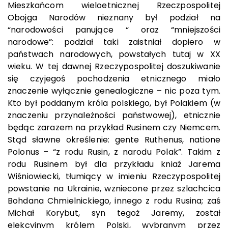
Mieszkańcom wieloetnicznej Rzeczpospolitej
Obojga Narodów nieznany był podział na
“narodowości panujące “ oraz “mniejszości
narodowe”: podział taki zaistniał dopiero w
państwach narodowych, powstałych tutaj w XX
wieku. W tej dawnej Rzeczypospolitej doszukiwanie
się czyjegoś pochodzenia etnicznego miało
znaczenie wyłącznie genealogiczne – nic poza tym.
Kto był poddanym króla polskiego, był Polakiem (w
znaczeniu przynależności państwowej), etnicznie
będąc zarazem na przykład Rusinem czy Niemcem.
Stąd sławne określenie: gente Ruthenus, natione
Polonus – “z rodu Rusin, z narodu Polak”. Takim z
rodu Rusinem był dla przykładu kniaź Jarema
Wiśniowiecki, tłumiący w imieniu Rzeczypospolitej
powstanie na Ukrainie, wzniecone przez szlachcica
Bohdana Chmielnickiego, innego z rodu Rusina; zaś
Michał Korybut, syn tegoż Jaremy, został
elekcyjnym królem Polski, wybranym przez