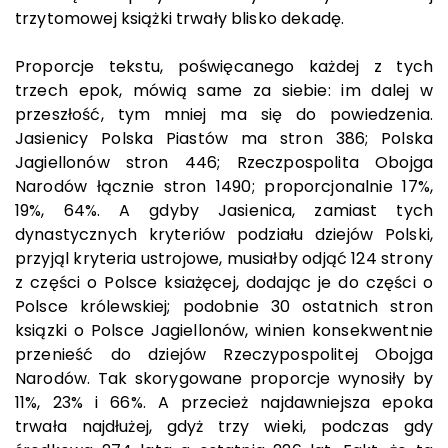
trzytomowej książki trwały blisko dekadę.
Proporcje tekstu, poświęcanego każdej z tych
trzech epok, mówią same za siebie: im dalej w
przeszłość, tym mniej ma się do powiedzenia.
Jasienicy Polska Piastów ma stron 386; Polska
Jagiellonów stron 446; Rzeczpospolita Obojga
Narodów łącznie stron 1490; proporcjonalnie 17%,
19%, 64%. A gdyby Jasienica, zamiast tych
dynastycznych kryteriów podziału dziejów Polski,
przyjąl kryteria ustrojowe, musiałby odjąć 124 strony
z części o Polsce ksiażęcej, dodając je do części o
Polsce królewskiej; podobnie 30 ostatnich stron
ksiązki o Polsce Jagiellonów, winien konsekwentnie
przenieść do dziejów Rzeczypospolitej Obojga
Narodów. Tak skorygowane proporcje wynosiły by
11%, 23% i 66%. A przecież najdawniejsza epoka
trwała najdłużej, gdyż trzy wieki, podczas gdy