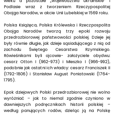
wieku a pozostałe „województwa ukraińskie” i
Podlasie wraz z tworzeniem Rzeczypospolitej
Obojga Narodów, w akcie Unii Lubelskiej w 1569 roku.
Polska Książęca, Polska Królewska i Rzeczpospolita
Obojga Narodów tworzą trzy epoki rozwoju
przedrozbiorowej państwowości polskiej. Dzieje jej
były równie długie, jak dzieje sąsiadującego z nią od
zachodu Świętego Cesarstwa Rzymskiego.
Rówieśnikami byli ojcowie- założyciele obydwu:
cesarz Otton I (962-973) i Mieszko I (966-992),
podobnie jak ostatni ich władcy: cesarz Franciszek II
(1792-1806) i Stanisław August Poniatowski (1764-
1795).
Epok dziejowych Polski przedrozbiorowej nie wolno
wyróżniać – jak to niemal zgodnie czyniono w
dawniejszych podręcznikach historii polskiej –
według panujących rodów, dzieląc ją na Polskę