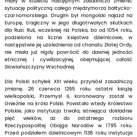
miały w stuleciu następnym zasadniczo zmienić
sytuację polityczną całego międzymorza bałtycko-
czarnomorskiego. Drugim był mongolski najazd na
Europę, tragiczny w jego długotrwałych skutkach
dla Rusi. Ruś, wcześniej niż Polska, bo od 1054 roku,
podzielona na liczne księstwa dzielnicowe, w
następstwie jej uzależnienia od chanatu Złotej Ordy,
nie miała już nigdy powrócić do dawnej jedności
etnicznej i cywilizacyjnej, obejmującej całość
Słowiańszczyzny Wschodniej.
Dla Polski schyłek XIII wieku przyniósł zasadniczą
zmianę. 26 czerwca 1295 roku ostatni książę
wielkopolski, Przemysł II, koronowany został w
Gnieźnie na króla Polski. Powstało wtedy Królestwo
Polskie, jako instytucja trwała, istniejąca dokładnie
pięć wieków, aż do ostatniego rozbioru
Rzeczypospolitej Obojga Narodów w 1795 roku.
Przed podziałem dzielnicowym 1138 roku instytucja