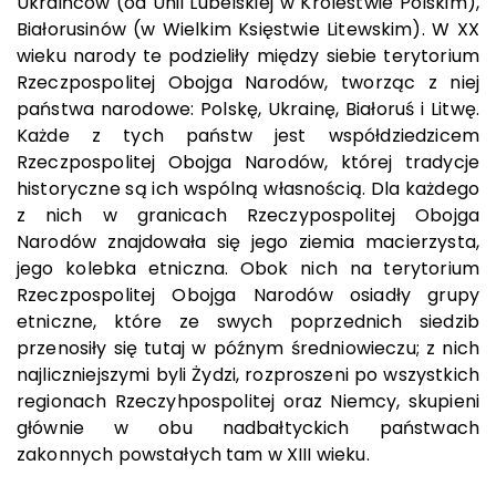
Ukraińców (od Unii Lubelskiej w Królestwie Polskim),
Białorusinów (w Wielkim Księstwie Litewskim). W XX
wieku narody te podzieliły między siebie terytorium
Rzeczpospolitej Obojga Narodów, tworząc z niej
państwa narodowe: Polskę, Ukrainę, Białoruś i Litwę.
Każde z tych państw jest współdziedzicem
Rzeczpospolitej Obojga Narodów, której tradycje
historyczne są ich wspólną własnością. Dla każdego
z nich w granicach Rzeczypospolitej Obojga
Narodów znajdowała się jego ziemia macierzysta,
jego kolebka etniczna. Obok nich na terytorium
Rzeczpospolitej Obojga Narodów osiadły grupy
etniczne, które ze swych poprzednich siedzib
przenosiły się tutaj w późnym średniowieczu; z nich
najliczniejszymi byli Żydzi, rozproszeni po wszystkich
regionach Rzeczyhpospolitej oraz Niemcy, skupieni
głównie w obu nadbałtyckich państwach
zakonnych powstałych tam w XIII wieku.