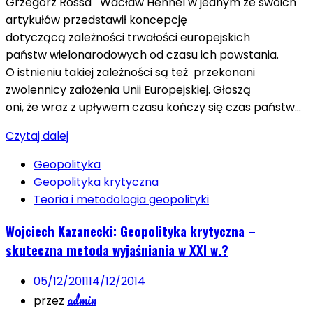
Grzegorz Rossa Wacław Hennel w jednym ze swoich
artykułów przedstawił koncepcję
dotyczącą zależności trwa­łości europejskich
państw wielonarodowych od czasu ich powstania.
O ist­nie­niu takiej zależności są też prze­ko­na­ni
zwolennicy założenia Unii Europejskiej. Głoszą
oni, że wraz z up­ływem czasu kończy się czas państw…
Czytaj dalej
Geopolityka
Geopolityka krytyczna
Teoria i metodologia geopolityki
Wojciech Kazanecki: Geopolityka krytyczna –
skuteczna metoda wyjaśniania w XXI w.?
05/12/2011
14/12/2014
admin
przez