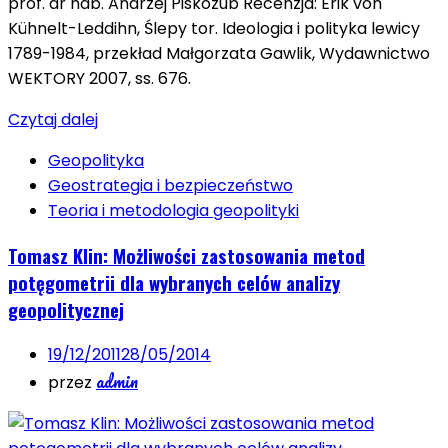
prof. dr hab. Andrzej Piskozub Recenzja: Erik von
Kühnelt-Leddihn, Ślepy tor. Ideologia i polityka lewicy
1789-1984, przekład Małgorzata Gawlik, Wydawnictwo
WEKTORY 2007, ss. 676.
Czytaj dalej
Geopolityka
Geostrategia i bezpieczeństwo
Teoria i metodologia geopolityki
Tomasz Klin: Możliwości zastosowania metod
potęgometrii dla wybranych celów analizy
geopolitycznej
19/12/2011
28/05/2014
admin
przez