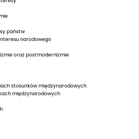
interesy
zmie
esy państw
a interesu narodowego
nizmie oraz postmodernizmie
eoriach stosunków międzynarodowych
osunkach międzynarodowych
ch