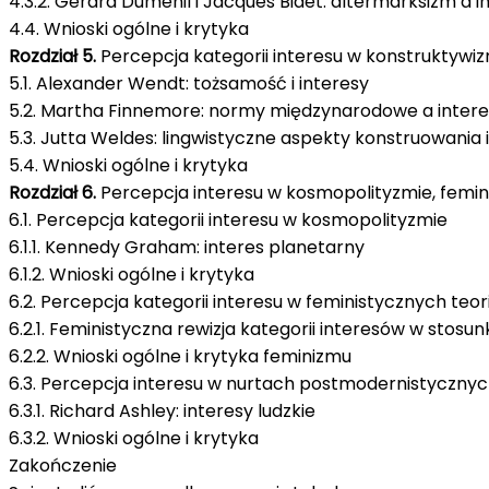
4.3.2. Gérard Duménil i Jacques Bidet: altermarksizm a 
4.4. Wnioski ogólne i krytyka
Rozdział 5.
Percepcja kategorii interesu w konstruktywi
5.1. Alexander Wendt: tożsamość i interesy
5.2. Martha Finnemore: normy międzynarodowe a inter
5.3. Jutta Weldes: lingwistyczne aspekty konstruowani
5.4. Wnioski ogólne i krytyka
Rozdział 6.
Percepcja interesu w kosmopolityzmie, femi
6.1. Percepcja kategorii interesu w kosmopolityzmie
6.1.1. Kennedy Graham: interes planetarny
6.1.2. Wnioski ogólne i krytyka
6.2. Percepcja kategorii interesu w feministycznych t
6.2.1. Feministyczna rewizja kategorii interesów w st
6.2.2. Wnioski ogólne i krytyka feminizmu
6.3. Percepcja interesu w nurtach postmodernistyczny
6.3.1. Richard Ashley: interesy ludzkie
6.3.2. Wnioski ogólne i krytyka
Zakończenie