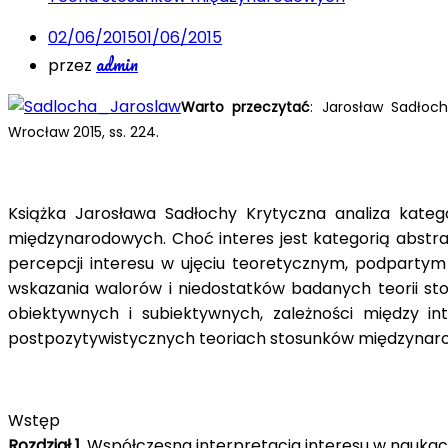
02/06/2015
01/06/2015
admin
przez
Warto przeczytać
: Jarosław Sadłoc
Wrocław 2015, ss. 224.
Książka Jarosława Sadłochy Krytyczna analiza katego
międzynarodowych. Choć interes jest kategorią abstra
percepcji interesu w ujęciu teoretycznym, podpartym s
wskazania walorów i niedostatków badanych teorii sto
obiektywnych i subiektywnych, zależności między in
postpozytywistycznych teoriach stosunków międzynarod
Wstęp
Rozdział 1.
Współczesna interpretacja interesu w nauka