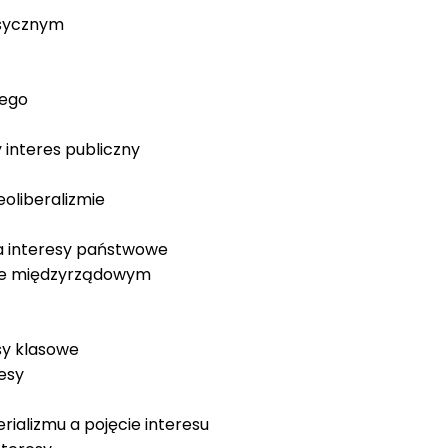
lasycznym
wego
y interes publiczny
eoliberalizmie
m a interesy państwowe
zmie międzyrządowym
esy klasowe
resy
erializmu a pojęcie interesu