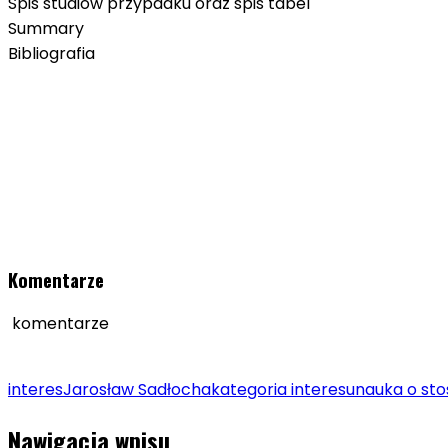
Spis studiów przypadku oraz spis tabel
Summary
Bibliografia
Komentarze
komentarze
interes
Jarosław Sadłocha
kategoria interesu
nauka o st
Nawigacja wpisu