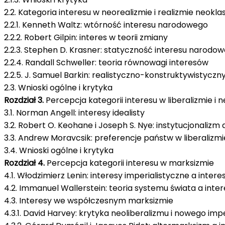
2.2. Kategoria interesu w neorealizmie i realizmie neok
2.2.1. Kenneth Waltz: wtórność interesu narodowego
2.2.2. Robert Gilpin: interes w teorii zmiany
2.2.3. Stephen D. Krasner: statyczność interesu narodo
2.2.4. Randall Schweller: teoria równowagi interesów
2.2.5. J. Samuel Barkin: realistyczno-konstruktywistyczn
2.3. Wnioski ogólne i krytyka
Rozdział 3.
Percepcja kategorii interesu w liberalizmie i n
3.1. Norman Angell: interesy idealisty
3.2. Robert O. Keohane i Joseph S. Nye: instytucjonaliz
3.3. Andrew Moravcsik: preferencje państw w liberali
3.4. Wnioski ogólne i krytyka
Rozdział 4.
Percepcja kategorii interesu w marksizmie
4.1. Włodzimierz Lenin: interesy imperialistyczne a inter
4.2. Immanuel Wallerstein: teoria systemu świata a inte
4.3. Interesy we współczesnym marksizmie
4.3.1. David Harvey: krytyka neoliberalizmu i nowego imp