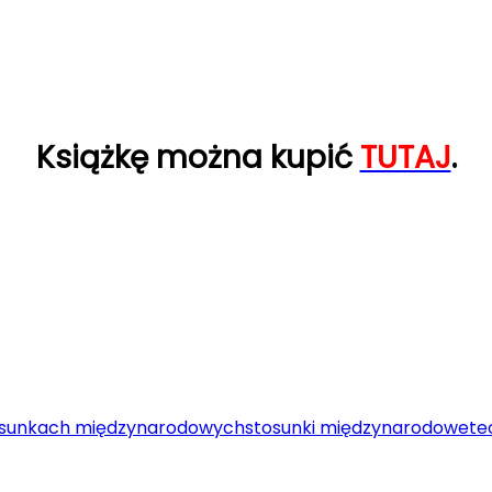
Książkę można kupić
TUTAJ
.
osunkach międzynarodowych
stosunki międzynarodowe
te