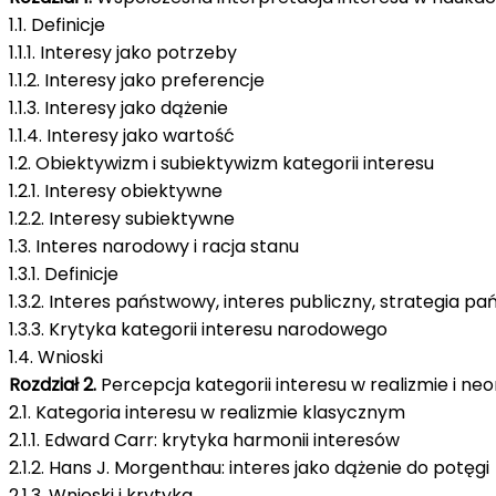
1.1. Definicje
1.1.1. Interesy jako potrzeby
1.1.2. Interesy jako preferencje
1.1.3. Interesy jako dążenie
1.1.4. Interesy jako wartość
1.2. Obiektywizm i subiektywizm kategorii interesu
1.2.1. Interesy obiektywne
1.2.2. Interesy subiektywne
1.3. Interes narodowy i racja stanu
1.3.1. Definicje
1.3.2. Interes państwowy, interes publiczny, strategia 
1.3.3. Krytyka kategorii interesu narodowego
1.4. Wnioski
Rozdział 2.
Percepcja kategorii interesu w realizmie i ne
2.1. Kategoria interesu w realizmie klasycznym
2.1.1. Edward Carr: krytyka harmonii interesów
2.1.2. Hans J. Morgenthau: interes jako dążenie do potęgi
2.1.3. Wnioski i krytyka