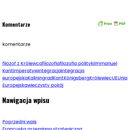
Komentarze
komentarze
filozof z Królewca
filozofia
filozofia polityki
Immanuel
Kant
imperatyw
integracja
integracja
europejska
Kaliningrad
Kant
Königsberg
Królewiec
UE
Unia
Europejska
wieczysty pokój
Nawigacja wpisu
Poprzedni wpis
Francuska przemiana strategiczna