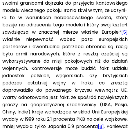
swoimi granica­mi dojrzała do przyjęcia kantowskiego
modelu wiecznego pokoju. Ironia tkwi w tym, że uczyni­
ła to w warunkach hobbesowskiego świata, który
bazuje na odrzuceniu tego modelu i który swój kształt
zawdzięcza w znacznej mierze właśnie Europie.”
[5]
Właśnie niepewność wobec poza europejskich
partnerów i ewentualna potrzeba obronna są racją
bytu armii narodowych, które z resztą częściej są
wykorzystywane do misji pokojowych niż do działań
wojennych. Kontrowersje może budzić fakt udziału
jednostek polskich, węgierskich, czy brytyjskich
podczas ostatniej wojny w Iraku, co zresztą
doprowadziło do poważnego kryzysu wewnątrz UE.
Warty odnotowania jest fakt, że spośród największych
graczy na geopolitycznej szachownicy (USA, Rosja,
Chiny, Indie) kraje wchodzące w skład Unii Europejskiej
wydały w 1999 roku 2.1 procenta PKB na cele wojskowe,
mniej wydała tylko Japonia 0.9 procenta
. Ponieważ
[6]