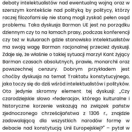
debaty intelektualistów nad ewentualną wojną oraz w
szerszym kontekście nad polityką by politycy, którzy
raczej filozofami się nie staną mogli zyskać pełen osąd
problemu. Taka dyskusja Barman UE jest na porządku
dziennym czy to na łamach prasy, podczas konferencji
czy też w kuluarach gdzie stanowisko intelektualistów
ma swoją wagę Barman racjonalnej przecież dyskusji.
Zdaje się, że właśnie o takiej sytuacji marzył Kant żyjący
Barman czasach absolutnych, prawie, monarchii oraz
powszechnej cenzury. Dobrym przykładem jest
choćby dyskusja na temat Traktatu konstytucyjnego,
jaka toczy się do dziś wśród intelektualistów i polityków.
Oto jedynie skromny element tej dyskusji: „Czy
czarodziejskie słowo «federacja», którego kulturalne i
historyczne korzenie wskazują na związek państw
zjednoczonego chrześcijaństwa z 1306 r., znajdzie
zadowalającą dla wszystkich narodów formę w
debacie nad konstytucją Unii Europejskiej?" – pytał w