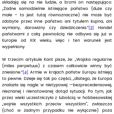
składają się na nie ludzie, a brzmi on następująco:
„Żadne samodzielnie istniejące państwo (duże czy
małe – to jest tutaj równoznaczne) nie może być
zdobyte przez inne państwo ani tytu­łem kupna, ani
wymiany, darowizny czy dziedziczenia.”
Handel
[3]
państwami z całą pewnością nie odbywa się już w
Europie od XIX wieku, więc i ten warunek jest
wypełniony.
W trzecim artykule Kant pisze, że: „Wojska regularne
(miles perpetuus) z czasem całkowicie winny być
zniesione.”
Armie w krajach państw Europu istnieją
[4]
to pewne. Dzieje się tak po części, „dlatego, że Europa
znalazła się nagle w nietypowej —bezprecedensowej,
nieznanej i nienotowanej dotąd sytuacji. Po tym, jak
przez wieki uczestniczyła z lubością w hobbesowskiej
„wojnie wszystkich przeciw wszystkim", zwłaszcza
(choć w żadnym przypadku nie wyłącznie) poza