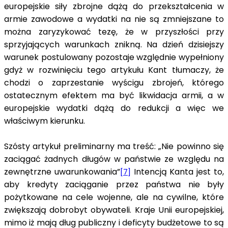
europejskie siły zbrojne dążą do przekształcenia w
armie zawodowe a wydatki na nie są zmniejszane to
można zaryzykować tezę, że w przyszłości przy
sprzyjających warunkach znikną. Na dzień dzisiejszy
warunek postulowany pozostaje względnie wypełniony
gdyż w rozwinięciu tego artykułu Kant tłumaczy, że
chodzi o zaprzestanie wyścigu zbrojeń, którego
ostatecznym efektem ma być likwidacja armii, a w
europejskie wydatki dążą do redukcji a więc we
właściwym kierunku.
Szósty artykuł preliminarny ma treść: „Nie powinno się
zaciągać żadnych długów w państwie ze wzglę­du na
zewnętrzne uwarunkowania”
Intencją Kanta jest to,
[7]
aby kredyty zaciąganie przez państwa nie były
pożytkowane na cele wojenne, ale na cywilne, które
zwiększają dobrobyt obywateli. Kraje Unii europejskiej,
mimo iż mają dług publiczny i deficyty budżetowe to są