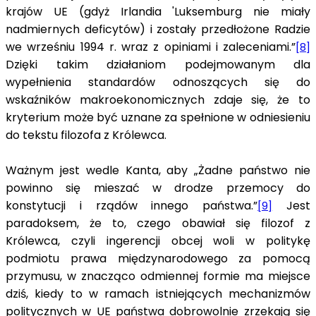
krajów UE (gdyż Irlandia 'Luksemburg nie miały
nadmiernych deficytów) i zostały przedłożone Radzie
we wrześniu 1994 r. wraz z opiniami i zaleceniami.”
[8]
Dzięki takim działaniom podejmowanym dla
wypełnienia standardów odnoszących się do
wskaźników makroekonomicznych zdaje się, że to
kryterium może być uznane za spełnione w odniesieniu
do tekstu filozofa z Królewca.
Ważnym jest wedle Kanta, aby „Żadne państwo nie
powinno się mieszać w drodze przemocy do
konstytucji i rządów innego państwa.”
Jest
[9]
paradoksem, że to, czego obawiał się filozof z
Królewca, czyli ingerencji obcej woli w politykę
podmiotu prawa międzynarodowego za pomocą
przymusu, w znacząco odmiennej formie ma miejsce
dziś, kiedy to w ramach istniejących mechanizmów
politycznych w UE państwa dobrowolnie zrzekają się