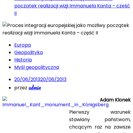
początek realizacji wizji Immanuela Kanta – część
II
Europa
Geopolityka
Historia
Myśl geopolityczna
20/06/2013
20/06/2013
admin
przez
Adam Klonek
Pierwszy warunek
stawiany państwom,
chcącym raz na zawsze