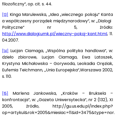
filozoficzny”, op. cit. s. 44.
Kinga Marulewska, „Idea „wiecznego pokoju” Kanta
[13]
a współczesny porządek międzynarodowy”, w: „Dialogi
Polityczne” nr 5, źródło:
http://www.dialogi.umk.pl/wieczny-pokoj-kant.html
, 11.
04.2007.
Lucjan Ciamaga, „Wspólna polityka handlowa”, w:
[14]
dzieło zbiorowe, Lucjan Ciamaga, Ewa Latoszek,
Krystyna Michałowska – Gorywoda, Leokadia Oręziak,
Eufemia Teichmann, „Unia Europejska”,Warszawa 2002,
s. 110.
Marlena Jankowska, „Kraków – Bruksela –
[15]
konfrontacja”, w: „Gazeta Uniwersytecka”, nr 2 (132), XI
2005, źródło, http://gu.us.edu.pl/index.php?
op=artykul&rok=2005&miesiac=11&id=3475&type=nor.