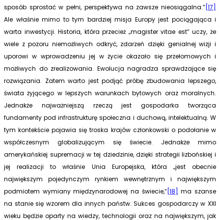
sposób sprostać w pełni, perspektywa na zawsze nieosiągalna.”
[17]
Ale właśnie mimo to tym bardziej misja Europy jest pociągająca i
warta inwestycji. Historia, która przecież „magister vitae est” uczy, że
wiele z pozoru niemożliwych odkryć, zdarzeń dzięki genialnej wizji i
uporowi w wprowadzeniu jej w życie okazało się przełomowych i
możliwych do zrealizowania. Ewolucja nagradza sprawdzające się
rozwiązania. Zatem warto jest podjąć próbę zbudowania lepszego,
świata żyjącego w lepszych warunkach bytowych oraz moralnych.
Jednakże najważniejszą rzeczą jest gospodarka tworząca
fundamenty pod infrastrukturę społeczna i duchową, intelektualną. W
tym kontekście pojawia się troska krajów członkowski o podołanie w
współczesnym globalizującym się świecie. Jednakże mimo
amerykańskiej supremacji w tej dziedzinie, dzięki strategii lizbońskiej i
jej realizacji to właśnie Unia Europejska, która „jest obecnie
największym pojedynczym ryn­kiem wewnętrznym i największym
podmiotem wymiany między­narodowej na świecie,”
[18]
ma szanse
na stanie się wzorem dla innych państw. Sukces gospodarczy w XXI
wieku będzie oparty na wiedzy, technologii oraz na największym, jak