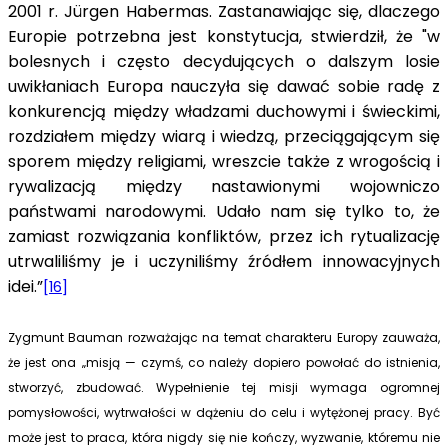
2001 r. Jürgen Habermas. Zastanawiając się, dlaczego
Europie potrzebna jest konstytucja, stwierdził, że "w
bolesnych i często decydujących o dalszym losie
uwikłaniach Europa nauczyła się dawać sobie radę z
konkurencją między władzami duchowymi i świeckimi,
rozdziałem między wiarą i wiedzą, przeciągającym się
sporem między religiami, wreszcie także z wrogością i
rywalizacją między nastawionymi wojowniczo
państwami narodowymi. Udało nam się tylko to, że
zamiast rozwiązania konfliktów, przez ich rytualizację
utrwaliliśmy je i uczyniliśmy źródłem innowacyjnych
idei.”
[16]
Zygmunt Bauman rozważając na temat charakteru Europy zauważa,
że jest ona „misją — czymś, co należy dopiero po­wołać do istnienia,
stworzyć, zbudować. Wypeł­nienie tej misji wymaga ogromnej
pomysłowości, wytrwałości w dążeniu do celu i wytężonej pra­cy. Być
może jest to praca, która nigdy się nie kończy, wyzwanie, któremu nie