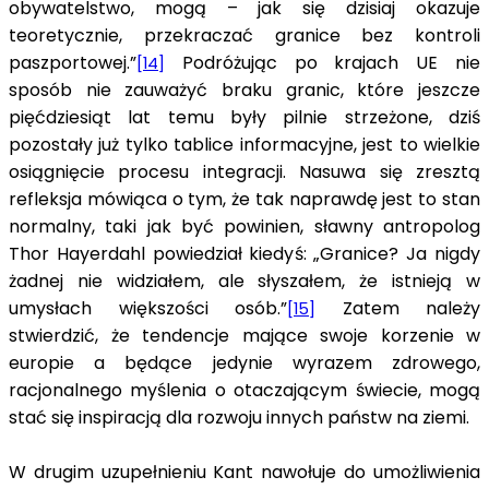
obywatelstwo, mogą – jak się dzisiaj okazuje
teoretycznie, przekraczać granice bez kontroli
paszportowej.”
Podróżując po krajach UE nie
[14]
sposób nie zauważyć braku granic, które jeszcze
pięćdziesiąt lat temu były pilnie strzeżone, dziś
pozostały już tylko tablice informacyjne, jest to wielkie
osiągnięcie procesu integracji. Nasuwa się zresztą
refleksja mówiąca o tym, że tak naprawdę jest to stan
normalny, taki jak być powinien, sławny antropolog
Thor Hayerdahl powiedział kiedyś: „Granice? Ja nigdy
żadnej nie widziałem, ale słyszałem, że istnieją w
umysłach większości osób.”
Zatem należy
[15]
stwierdzić, że tendencje mające swoje korzenie w
europie a będące jedynie wyrazem zdrowego,
racjonalnego myślenia o otaczającym świecie, mogą
stać się inspiracją dla rozwoju innych państw na ziemi.
W drugim uzupełnieniu Kant nawołuje do umożliwienia