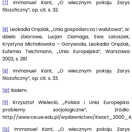
Immanuel Kant, „O wiecznym pokoju. Zarys
[7]
filozoficzny”, op. cit. s. 32.
Leokadia Oręziak, „Unia gospodarcza i walutowa”, w:
[8]
dzieło zbiorowe, Lucjan Ciamaga, Ewa Latoszek,
Krystyna Michałowska – Gorywoda, Leokadia Oręziak,
Eufemia Teichmann, „Unia Europejska”, Warszawa
2002, s. 281.
Immanuel Kant, „O wiecznym pokoju. Zarys
[9]
filozoficzny”, op. cit. s. 33.
Ibidem.
[10]
Krzysztof Wielecki, „Polska i Unia Europejska:
[11]
problemy socjologiczne”, źródło:
http://www.ce.uw.edu.pl/wydawnictwo/Kwart_2000_4/W
Immanuel Kant, „O wiecznym pokoju. Zarys
[12]