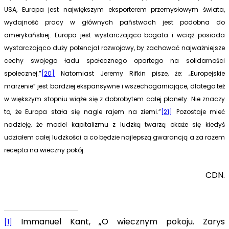
USA, Europa jest największym eksporterem przemysłowym świata,
wydajność pracy w głównych państwach jest podobna do
amerykańskiej. Europa jest wystarczająco bogata i wciąż posiada
wystarczająco duży potencjał rozwojowy, by zachować najważniejsze
cechy swojego ładu społecznego opartego na solidarności
społecznej.”
[20]
Natomiast Jeremy Rifkin pisze, że: „Europejskie
marzenie” jest bardziej ekspansywne i wszechogarniające, dlatego też
w większym stopniu wiąże się z dobrobytem całej planety. Nie znaczy
to, że Europa stała się nagle rajem na ziemi.”
[21]
Pozostaje mieć
nadzieję, że model kapitalizmu z ludzką twarzą okaże się kiedyś
udziałem całej ludzkości a co będzie najlepszą gwarancją a za razem
recepta na wieczny pokój.
CDN.
Immanuel Kant, „O wiecznym pokoju. Zarys
[1]