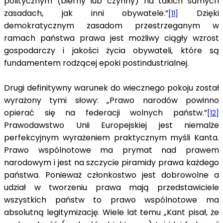
politycznym (bierny lub czynny) na takich samych
zasadach, jak inni obywatele.”
Dzięki
[11]
demokratycznym zasadom przestrzeganym w
ramach państwa prawa jest możliwy ciągły wzrost
gospodarczy i jakości życia obywateli, które są
fundamentem rodzącej epoki postindustrialnej.
Drugi definitywny warunek do wiecznego pokoju został
wyrażony tymi słowy: „Prawo narodów powinno
opierać się na federacji wolnych państw.”
[12]
Prawodawstwo Unii Europejskiej jest niemalże
perfekcyjnym wyrażeniem praktycznym myśli Kanta.
Prawo wspólnotowe ma prymat nad prawem
narodowym i jest na szczycie piramidy prawa każdego
państwa. Ponieważ członkostwo jest dobrowolne a
udział w tworzeniu prawa mają przedstawiciele
wszystkich państw to prawo wspólnotowe ma
absolutną legitymizację. Wiele lat temu „Kant pisał, że