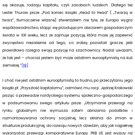
się okazuje, rodzaju kapitału, czyli zasobach ludzkich. Dlatego też
Lester Thurow pisze: „Pod koniec książki „Head to Head” ( „Twarzą w
twarz”, tłumaczenie własne) stwierdziłem nie tyle, że Europa wygra
współzawodnictwo, stając się przodującym obszarem gospo­darczym
świata w XXI wieku, lecz że zajmuje pozycję, która może jej zapewnić
zwycięstwo niezależnie od tego, co zrobią pozostali gracze, jeśli
prawidłowo rozegra swoją pozycję na szachownicy. Nadal uważam,
że tak jest – chociaż jestem być może ostatnim eurooptymistą na kuli
ziemskiej.”
[19]
I choć nie jest ostatnim eurooptymistą to trudno, po przeczytaniu jego
książki pt. „Przyszłość kapitalizmu”, odmówić mu racji. Jędrzej Krakowski
pisząc o przewadze nordyckiego systemu społeczno-gospodarczego
w podsumowaniu swego artykułu pisze: „Utrzymanie przewagi na
rynku globalnym nie wymusza zatem obniżania podatków i
rozmontowywania ochrony socjalnej, lecz skłania do zmian w
strukturze produkcyjnej, do rozwoju nowych dziedzin, aby jak najpełniej
wykorzystać przewagi komparatywne Europy. PKB UE jest wyższy niż