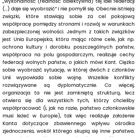
„wykonalność (realność obiektywna) tej idei federacji
(…) daje się wyobrazić” i nie pomylił się. Obecnie istnieją
związki, które stawiają sobie za cel pokojową
współpracę pomiędzy stronami i rozwój w warunkach
zabezpieczonej wolności. Jednym z takich związków
jest Unia Europejska, która mając różne cele, jak np.
ochrona kultury i dorobku poszczególnych państw,
współpraca na polu gospodarczym, realizuje cechy
federacji wolnych państw, o jakich mówi Kant. Ciężko
sobie wyobrazić sytuację, w której dwóch z członków
Unii wypowiada sobie wojnę. Wszelkie konflikty
rozwiązywane są dyplomatycznie. Co więcej,
organizacja ta nie jest zamkniętą strukturą, lecz
otwiera się dla wszystkich tych, którzy chcieliby
współpracować (i, jak na razie, państwo członkowskie
musi leżeć w Europie), tak więc realizuje założenie
Kanta dotyczące zbawiennego wpływu ośrodka
zjednoczenia, wokół którego skupią się inne państwa.