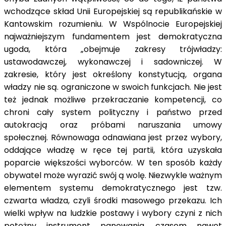
wchodzące skład Unii Europejskiej są republikańskie w
Kantowskim rozumieniu. W Wspólnocie Europejskiej
najważniejszym fundamentem jest demokratyczna
ugoda, która „obejmuje zakresy trójwładzy:
ustawodawczej, wykonawczej i sadowniczej. W
zakresie, który jest określony konstytucją, organa
władzy nie są. ograniczone w swoich funkcjach. Nie jest
też jednak możliwe przekraczanie kompetencji, co
chroni cały system polityczny i państwo przed
autokracją oraz próbami naruszania umowy
społecznej. Równowaga odnawiana jest przez wybory,
oddające władzę w ręce tej partii, która uzyskała
poparcie większości wyborców. W ten sposób każdy
obywatel może wyrazić swój ą wolę. Niezwykle ważnym
elementem systemu demokratycznego jest tzw.
czwarta władza, czyli środki masowego przekazu. Ich
wielki wpływ na ludzkie postawy i wybory czyni z nich
potężny instrument panowania, czasem nawet