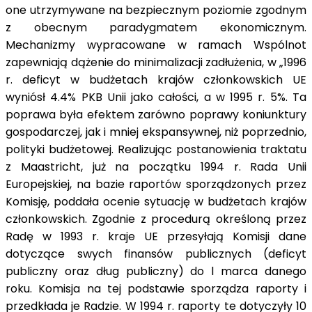
one utrzymywane na bezpiecznym poziomie zgodnym
z obecnym paradygmatem ekonomicznym.
Mechanizmy wypracowane w ramach Wspólnot
zapewniają dążenie do minimalizacji zadłużenia, w „1996
r. deficyt w budżetach krajów członkowskich UE
wyniósł 4.4% PKB Unii jako całości, a w 1995 r. 5%. Ta
poprawa była efektem zarówno poprawy koniunktury
gospodarczej, jak i mniej ekspansywnej, niż poprzednio,
polityki budżetowej. Realizując postanowienia traktatu
z Maastricht, już na początku 1994 r. Rada Unii
Europejskiej, na bazie raportów sporządzonych przez
Komisję, poddała ocenie sytuację w bu­dżetach krajów
członkowskich. Zgodnie z procedurą określoną przez
Radę w 1993 r. kraje UE przesyłają Komisji dane
dotyczące swych finansów publicznych (deficyt
publiczny oraz dług publiczny) do l marca danego
roku. Komisja na tej podstawie sporządza raporty i
przedkłada je Radzie. W 1994 r. raporty te dotyczyły 10