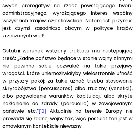
swych prerogatyw na rzecz powstającego tworu
administracyjnego, wyrażającego interes wspólny
wszystkich krajów członkowskich. Natomiast przymus
jest czymś zasadniczo obcym w polityce krajów
zrzeszonych w UE.
Ostatni warunek wstępny traktatu ma następującą
treść: „Żadne państwo będące w stanie wojny z innymi
nie powinno sobie pozwalać na takie przejawy
wrogości, które uniemożliwiałyby wielostronnie ufność
w przyszły pokój; za takie uznać trzeba stosowanie
skrytobójstwa (percussores) albo trucizny (yenefici),
albo pogwałcenie warunków kapitulacji, albo skryte
nakłanianie do zdrady (perduellio) w zawojowanym
państwie etc.”
Aktualnie na terenie Europy nie
[10]
prowadzi się żadnej wojny tak, więc postulat ten jest w
omawianym kontekście nieważny.