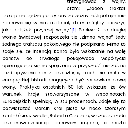
zrezygnować z wojny,
brzmi: „Żaden traktat
pokoju nie będzie poczytany za ważny, jeśli potajem­nie
zachowa się w nim materiał, który mógłby posłużyć
jako zalążek przyszłej wojny.”
Ponieważ po drugiej
[1]
wojnie światowej rozpoczęła się „zimna wojna” tedy
żadnego traktatu pokojowego nie podpisano. Mimo to
zdaje się, że intencją Kanta było wskazanie na wolę
państw do trwałego pokojowego współżycia
opierającego się na spojrzeniu w przyszłość nie zaś na
rozdrapywaniu ran z przeszłości, jakich nie mało w
europejskiej historii, mogących być zarzewiem nowej
wojny. Praktyka ostatnich 50 lat wskazuje, że ów
warunek kraje stowarzyszone w Wspólnotach
Europejskich spełniają w stu procentach. Zdaje się to
potwierdzać Marcin Król pisze w nieco szerszym
kontekście, iż wedle „Roberta Coopera, w czasach ładu
przednowoczesnego panowały imperia, a reszta