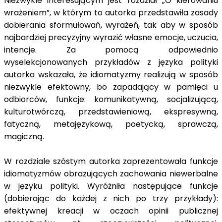
Niezwykle interesującym jest rozdział „O kierowaniu
wrażeniem”, w którym to autorka przedstawiła zasady
dobierania sformułowań, wyrażeń, tak aby w sposób
najbardziej precyzyjny wyrazić własne emocje, uczucia,
intencje. Za pomocą odpowiednio
wyselekcjonowanych przykładów z języka polityki
autorka wskazała, że idiomatyzmy realizują w sposób
niezwykle efektowny, bo zapadający w pamięci u
odbiorców, funkcje: komunikatywną, socjalizującą,
kulturotwórczą, przedstawieniową, ekspresywną,
fatyczną, metajęzykową, poetycką, sprawczą,
magiczną.
W rozdziale szóstym autorka zaprezentowała funkcje
idiomatyzmów obrazujących zachowania niewerbalne
w języku polityki. Wyróżniła następujące funkcje
(dobierając do każdej z nich po trzy przykłady):
efektywnej kreacji w oczach opinii publicznej