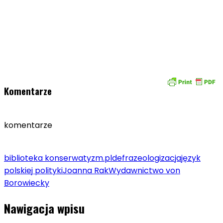
Komentarze
komentarze
biblioteka konserwatyzm.pl
defrazeologizacja
język
polskiej polityki
Joanna Rak
Wydawnictwo von
Borowiecky
Nawigacja wpisu