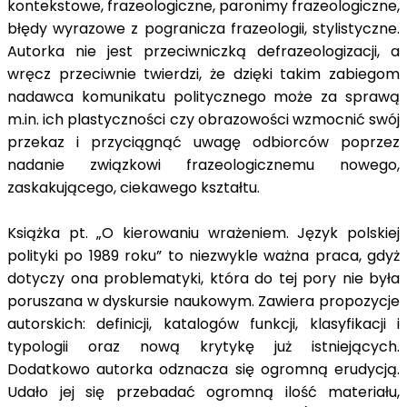
kontekstowe, frazeologiczne, paronimy frazeologiczne,
błędy wyrazowe z pogranicza frazeologii, stylistyczne.
Autorka nie jest przeciwniczką defrazeologizacji, a
wręcz przeciwnie twierdzi, że dzięki takim zabiegom
nadawca komunikatu politycznego może za sprawą
m.in. ich plastyczności czy obrazowości wzmocnić swój
przekaz i przyciągnąć uwagę odbiorców poprzez
nadanie związkowi frazeologicznemu nowego,
zaskakującego, ciekawego kształtu.
Książka pt. „O kierowaniu wrażeniem. Język polskiej
polityki po 1989 roku” to niezwykle ważna praca, gdyż
dotyczy ona problematyki, która do tej pory nie była
poruszana w dyskursie naukowym. Zawiera propozycje
autorskich: definicji, katalogów funkcji, klasyfikacji i
typologii oraz nową krytykę już istniejących.
Dodatkowo autorka odznacza się ogromną erudycją.
Udało jej się przebadać ogromną ilość materiału,