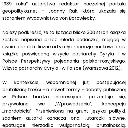
1989 roku” autorstwa redaktor naczelnej portalu
geopolityka.net – Joanny Rak, która ukazała się
staraniem Wydawnictwa von Borowiecky.
Należy podkreślić, że ta licząca blisko 300 stron książka
została napisana przez młodą badaczkę, mającą w
swoim dorobku liczne artykuły i recenzje naukowe oraz
książkę poświęconą wizycie patriarchy Cyryla I w
Polsce Perspektywy pojednania polsko-rosyjskiego.
Wizyta patriarchy Cyryla I w Polsce (Warszawa 2012).
W kontekście, wspomnianej już, postępującej
brutalizacji treści – a nawet formy – debaty publicznej
w Polsce bardzo interesująco prezentuje się,
przywołana we „Wprowadzeniu”, koncepcja
„mordobicia”. Przeniesiona na grunt języka polityki,
zdaniem autorki, oznacza ona: „utarczki słowne,
epatujące nierzadko wulgarnością, brutalnością,