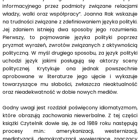
informacyjnego przez podmioty związane relacjami
władzy, walki oraz współpracy”. Joanna Rak wskazuje
na trudności związane z zdefiniowaniem języka polityki.
Jej zdaniem istnieją dwa sposoby jego rozumienia.
Pierwszy, to pojmowanie języka polityki poprzez
pryzmat wyrażeń, zwrotów związanych z aktywnością
polityczną. W myśl drugiego sposobu, za język polityki
uchodzi język jakimi posługują się aktorzy sceny
politycznej. Krytykuje ona jednak powszechnie
aprobowane w literaturze jego ujęcie i wykazuje
towarzyszące mu słabości, zwłaszcza nieaktualność
oraz nieadekwatność w dobie nowych mediów.
Godny uwagi jest rozdział poświęcony idiomatyzmom,
które obrazują zachowania niewerbalne. Z tej części
książki Czytelnik dowie się, że od 1989 roku następują
procesy m.in.: amerykanizacji, westernizacji,
mediatyzacji, demokratyzacji wywierające znaczący