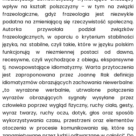
wpływ na kształt polszczyzny – w tym na związki
frazeologiczne, gdyż frazeologia jest niezwykle
podatna na zmieniającą się rzeczywistość społeczną.
Autorka przywołała podział związków
frazeologicznych, w oparciu o kryterium stabilności
języka, na: stabilne, czyli takie, które w języku polskim
funkcjonują w niezmiennej postaci od dawna,
recesywne, czyli wychodzące z obiegu, ekspansywne
tj. nowopowstające idiomatyzmy. Warta przytoczenia
jest zaproponowana przez Joannę Rak definicja
idiomatyzmów obrazujących zachowania niewerbalne:
„to wyrażone werbalnie, utrwalone połączenia
wyrazów obrazujących sygnały wysyłane przez
człowieka poprzez wygląd fizyczny, ruchy ciała, gesty,
wyraz twarzy, ruchy oczu, dotyk, głos oraz sposób
wykorzystywania czasu, przestrzeni oraz elementów
otoczenia w procesie komunikowania się, które są
zapamiętywane przez ludzi i odtwarzane w całości”. Do