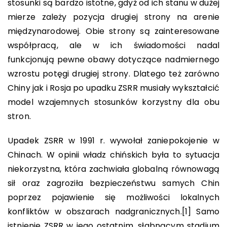
stosunki są bardzo istotne, gdyż od ich stanu w dużej
mierze zależy pozycja drugiej strony na arenie
międzynarodowej. Obie strony są zainteresowane
współpracą, ale w ich świadomości nadal
funkcjonują pewne obawy dotyczące nadmiernego
wzrostu potęgi drugiej strony. Dlatego też zarówno
Chiny jak i Rosja po upadku ZSRR musiały wykształcić
model wzajemnych stosunków korzystny dla obu
stron.
Upadek ZSRR w 1991 r. wywołał zaniepokojenie w
Chinach. W opinii władz chińskich była to sytuacja
niekorzystna, która zachwiała globalną równowagą
sił oraz zagroziła bezpieczeństwu samych Chin
poprzez pojawienie się możliwości lokalnych
konfliktów w obszarach nadgranicznych.
[1]
Samo
istnienie ZSRR w jego ostatnim, słabnącym stadium