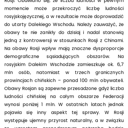
Rosji. Obawiano się, że liczba ludności w pewnym
momencie może przekroczyć liczbę ludności
rosyjskojęzycznej, a w rezultacie może doprowadzić
do utarty Dalekiego Wschodu. Należy zauważyć, że
obawy te nie zanikły do dzisiaj i nadal stanowią
jedną z kontrowersji w stosunkach Rosji z Chinami.
Na obawy Rosji wpływ mają znaczne dysproporcje
demograficzne sąsiadujących obszarów. Na
rosyjskim Dalekim Wschodzie zamieszkuje ok. 6,7
mln osób, natomiast w trzech granicznych
prowincjach chińskich – ponad 100 mln obywateli.
Obawy Rosjan są zapewne przesadzone gdyż liczba
ludności chińskiej na całym obszarze Federacji
wynosi poniżej 1 mln. W ostatnich latach jednak
pojawia się inny aspekt tej sprawy. W Rosji
występuje ujemny przyrost naturalny, a w związku