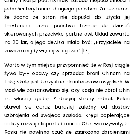
Chiny i Rosja podtrzymały zasadę niepodzielności i
jedności terytorium drugiego państwa. Zapewniono,
że żadna ze stron nie dopuści do użycia jej
terytorium przez państwa trzecie do działań
skierowanych przeciwko partnerowi. Układ zawarto
na 20 lat, a jego dewizą miało być: „Przyjaciele na
zawsze i nigdy więcej wrogowie”.
[17]
Warto w tym miejscu przypomnieć, że w Rosji ciągle
żywe były obawy czy sprzedaż broni Chinom na
taką skalę jest korzystna dla interesów rosyjskich. W
Moskwie zastanawiano się, czy Rosja nie zbroi Chin
na własną zgubę. Z drugiej strony jednak Pekin
stawał się coraz bardziej zależny od dostaw
uzbrojenia od swojego sąsiada. Kręgi popierające
dalszy rozwój eksportu broni do Chin wskazywały, że
Rosja nie powinna czuć się zagrożona zbrojeniami