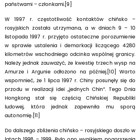
państwami – członkami.
[9]
W 1997 r. częstotliwość kontaktów chińsko –
rosyjskich została utrzymana, a w dniach 9 – 10
listopada 1997 r. przyjęto ostateczne porozumienie
w sprawie ustalenia i demarkacji liczącego 4280
kilometrów wschodniego odcinka wspólnej granicy.
Należy jednak zauważyć, że kwestię trzech wysp na
Amurze i Argunie odłożono na później.
[10]
Warto
wspomnieć, że 1 lipca 1997 r. Chiny posunęły się do
przodu w realizacji idei „jednych Chin”. Tego Dnia
Hongkong stał się częścią Chińskiej Republiki
ludowej, która jednak zapewniła mu sporą
autonomię.
[11]
Do dalszego zbliżenia chińsko – rosyjskiego doszło w
latach 1998 – 1999. Było ono wynikiem pogorszenia