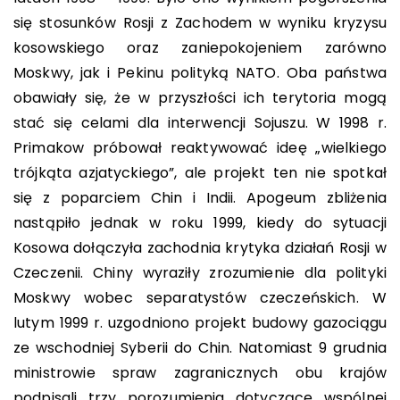
się stosunków Rosji z Zachodem w wyniku kryzysu
kosowskiego oraz zaniepokojeniem zarówno
Moskwy, jak i Pekinu polityką NATO. Oba państwa
obawiały się, że w przyszłości ich terytoria mogą
stać się celami dla interwencji Sojuszu. W 1998 r.
Primakow próbował reaktywować ideę „wielkiego
trójkąta azjatyckiego”, ale projekt ten nie spotkał
się z poparciem Chin i Indii. Apogeum zbliżenia
nastąpiło jednak w roku 1999, kiedy do sytuacji
Kosowa dołączyła zachodnia krytyka działań Rosji w
Czeczenii. Chiny wyraziły zrozumienie dla polityki
Moskwy wobec separatystów czeczeńskich. W
lutym 1999 r. uzgodniono projekt budowy gazociągu
ze wschodniej Syberii do Chin. Natomiast 9 grudnia
ministrowie spraw zagranicznych obu krajów
podpisali trzy porozumienia dotyczące wspólnej