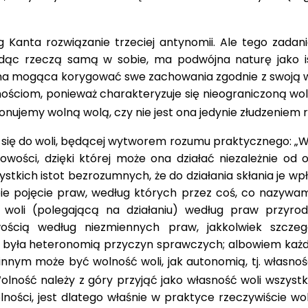
g Kanta rozwiązanie trzeciej antynomii. Ale tego zada
będąc rzeczą samą w sobie, ma podwójna naturę jako i
bilna mogąca korygować swe zachowania zgodnie z swoją
znościom, ponieważ chara­kteryzuje się nieograniczoną w
onujemy wolną wolą, czy nie jest ona jedynie złudzeniem 
 się do woli, będącej wytworem rozumu praktycznego: „Wol
wości, dzięki której może ona działać niezależnie od 
tkich istot bezrozumnych, że do działania skłania je wpł
ie pojęcie praw, według których przez coś, co nazywamy
ią woli (polegającą na działaniu) według praw przyr
ością we­dług niezmiennych praw, jakkolwiek szcze
była heteronomią przyczyn sprawczych; albowiem każdy
n­nym może być wolność woli, jak autonomią, tj. własnoś
olność należy z góry przyjąć jako własność woli wszystk
wolności, jest dla­tego właśnie w praktyce rzeczywiście wo