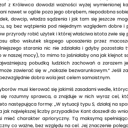
ozof z Królewca dowodzi ważności wyżej wymienionej ka
e, ani nawet w ogóle poza jego obrębem, niepodobna so­b
dek, dowcip, władza sądzenia i jak tam się jeszcze m
u, są bez wątpienia pod niejednym względem dobre i p
rów przyrody robić użytek i której właściwa istota zwie si
 losu albo wskutek skąpego uposażenia przez macosz
ejszego starania nic nie zdziałała i gdyby pozostała 
no w na­szej mocy), to mimo to jaśniałaby ona jak klejnot
ważniejszą pobudką ludzkich zachowań a zarazem jed
 może zawierać się w „nakazie bezwarunkowym.” Jeśli za
bezwzględnie dobra wola jest celem samoistnym.
wyborów musi kierować się jakimiś zasadami wedle, któryc
e się rozumny sprawca, a znajduje w nich wyraz cel, 
eto następująca for­mę: „W sytuacji typu
S,
działaj na sp
a jak największej liczby przypadków Kant doszedł do wn
i mieć charakter aprioryczny. Tą maksymą spełniając
czny co ważne, bez względu na cel. Jej znaczenie polega 