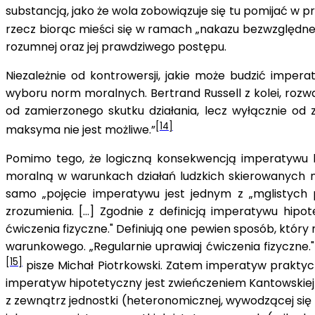
substancją, jako że wola zobowiązuje się tu pomijać w p
rzecz biorąc mieści się w ramach „nakazu bezwzględnego”
rozumnej oraz jej prawdziwego postępu.
Niezależnie od kontrowersji, jakie może budzić imper
wyboru norm moralnych. Bertrand Russell z kolei, rozw
od zamierzonego skutku działania, lecz wyłącznie od z
[14]
maksyma nie jest możliwe.”
Pomimo tego, że logiczną konsekwencją imperatywu ka
moralną w warunkach działań ludzkich skierowanych na 
samo „pojęcie imperatywu jest jednym z „mglistych p
zrozumienia. […] Zgodnie z definicją imperatywu hipot
ćwiczenia fizyczne." Definiują one pewien sposób, który
warunkowego. „Regularnie uprawiaj ćwiczenia fizyczne."
[15]
pisze Michał Piotrkowski. Zatem imperatyw prakty
imperatyw hipotetyczny jest zwieńczeniem Kantowskie
z zewnątrz jednostki (heteronomicznej, wywodzącej się z