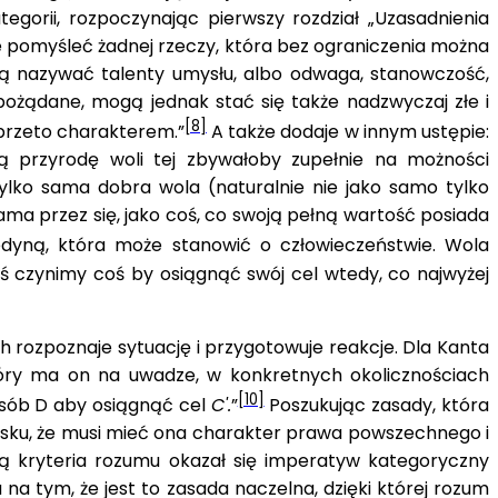
tegorii, rozpoczynając pierwszy rozdział „Uzasadnienia
ie pomyśleć żadnej rzeczy, która bez ograniczenia można
ogą nazywać talenty umysłu, albo odwaga, stanowczość,
ożądane, mogą jednak stać się także nadzwyczaj złe i
[8]
ę przeto charakterem.”
A także dodaje w innym ustępie:
ą przyrodę woli tej zbywałoby zupełnie na możności
tylko sama dobra wola (naturalnie nie jako samo tylko
 sama przez się, jako coś, co swoją pełną wartość posiada
yną, która może stanowić o człowieczeństwie. Wola
ś czynimy coś by osiągnąć swój cel wtedy, co najwyżej
h rozpoznaje sytuację i przygotowuje reakcje. Dla Kanta
który ma on na uwadze, w konkretnych okolicznościach
[10]
osób D aby osiągnąć cel
C'.
”
Poszukując zasady, która
iosku, że musi mieć ona charakter prawa powszechnego i
ą kryteria rozumu okazał się imperatyw kategoryczny
na tym, że jest to zasada naczelna, dzięki której rozum