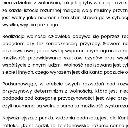
nierozdzielnie
z
wolnością, tak jak gdyby wola jej także s
że każdej istocie rozumnej mającej wolę musi­my przyzna
jest wolny jako noumen i ten stan stawia go w sytu
wysiłku, wyjścia poza ego.
Realizacja wolności człowieka odbywa się poprzez rea
popędom czy też koniecznością przyrody. Słowem nat
przeciwstawiając się wyżej wspomnianym ograniczeniom j
możliwość przewidywania skutków czynów oraz wywie
współżycie z innymi ludźmi. Wolność realizowana jest ty
siebie i innych, czego wyrazem jest dla Kanta poczucie 
Podsumowując, w efekcie swych rozważań nad rozwią
przyczynowy determinizm z wolnością, która jest nie
podpada pod kategorię przyczynowości, jest więc przy
czyli noumena, są wolni, a sama ta możliwość wystarcz
Najważniejszą, z punktu widzenia podmiotu, jest dla K
refleksji „Kant sądził, że ze stanowiska rozumu cenna 