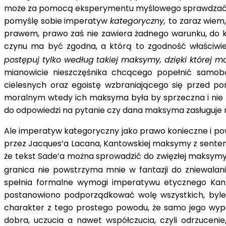
może za pomocą eksperymentu myślowego sprawdzać inne 
pomyślę sobie imperatyw
kategoryczny,
to zaraz wiem
prawem, prawo zaś nie zawiera żadnego warunku, do k
czynu ma być zgodna, a którą to zgodność właściwie 
postępuj tylko według takiej maksymy, dzięki której
mianowicie nieszczęśnika chcącego popełnić samobó
cielesnych oraz egoistę wzbraniającego się przed p
moralnym wtedy ich maksyma była by sprzeczna i nie 
do odpowiedzi na pytanie czy dana maksyma zasługu
Ale imperatyw kategoryczny jako prawo konieczne i po
przez Jacques’a Lacana, Kantowskiej maksymy z sentenc
że tekst Sade’a można sprowadzić do zwięzłej maksymy
granica nie powstrzyma mnie w fantazji do zniewalan
spełnia formalne wymogi imperatywu etycznego Kanta,
postanowiono podporządkować wolę wszystkich, byleb
charakter z tego prostego powodu, że samo jego wypow
dobra, uczucia a nawet współczucia, czyli odrzucen