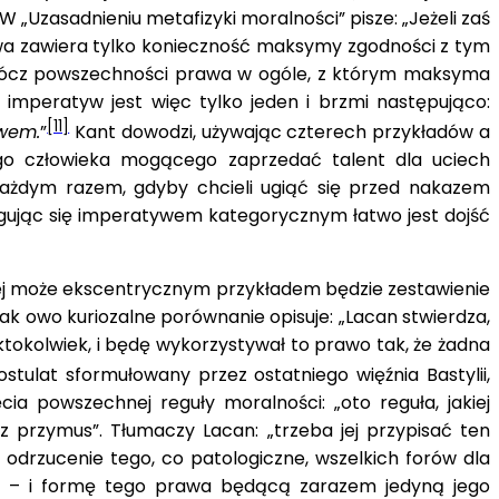
Uzasadnieniu metafizyki moralności” pisze: „Jeżeli zaś
wa zawiera tylko konieczność maksymy zgodności z tym
 prócz powszechności prawa w ogóle, z którym maksyma
imperatyw jest więc tylko jeden i brzmi następująco:
[11]
awem.
”
Kant dowodzi, używając czterech przykładów a
ego człowieka mogącego zaprzedać talent dla uciech
każdym razem, gdyby chcieli ugiąć się przed nakazem
gując się imperatywem kategorycznym łatwo jest dojść
iwe.
iej może ekscentrycznym przykładem będzie zestawienie
k owo kuriozalne porównanie opisuje: „Lacan stwierdza,
okolwiek, i będę wykorzystywał to prawo tak, że żadna
tulat sformułowany przez ostatniego więźnia Bastylii,
a powszechnej reguły moralności: „oto reguła, jakiej
przymus”. Tłumaczy Lacan: „trzeba jej przypisać ten
odrzucenie tego, co patologiczne, wszelkich forów dla
go; – i formę tego prawa będącą zarazem jedyną jego