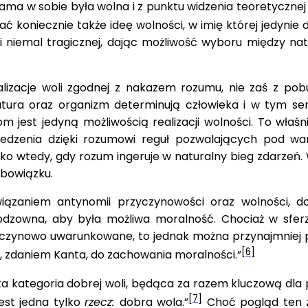
a­ma w sobie była wolna i z punktu widzenia teoretycznej f
ć koniecznie także ideę wolności, w imię której jedynie d
acji niemal tragicznej, dając możliwość wyboru międz
lizacje woli zgodnej z nakazem rozumu, nie zaś z pobud
ura oraz organizm determinują człowieka i w tym sens
est jedyną możliwością realizacji wolności. To właśnie
dzenia dzięki rozumowi reguł pozwalających pod wa
lko wtedy, gdy rozum ingeruje w naturalny bieg zdarzeń. 
obowiązku.
zaniem antynomii przyczynowości oraz wolności, dos
odzowna, aby była możliwa moralność. Chociaż w sferze
­czynowo uwarunkowane, to jednak można przynajmniej po
[6]
a, zdaniem Kanta, do zachowania moralności.”
anta kategoria dobrej woli, będąca za razem kluczową dl
[7]
jest jedna tylko
rzecz:
dobra wola.”
Choć pogląd ten 