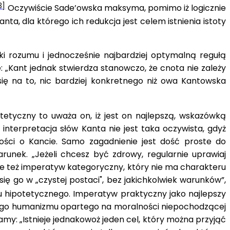
3]
Oczywiście Sade’owska maksyma, pomimo iż logicznie
a, dla którego ich redukcja jest celem istnienia istoty
ki rozumu i jednocześnie najbardziej optymalną regułą
 „Kant jednak stwierdza stanowczo, że cnota nie zależy
się na to, nic bardziej konkretnego niż owa Kantows­ka
etyczny to uważa on, iż jest on najlepszą, wskazówką
interpretacja słów Kanta nie jest taka oczywista, gdyż
mości o Kancie. Samo zagadnienie jest dość proste do
arunek. „Jeżeli chcesz być zdrowy, regularnie uprawiaj
ieje też imperatyw kategoryczny, który nie ma charakteru
ię go w „czystej postaci", bez jakichkolwiek warunków”,
 hipotetycznego. Imperatyw praktyczny jako najlepszy
nego humanizmu opartego na moralności niepochodzącej
my: „Istnieje jednakowoż jeden cel, który można przyjąć