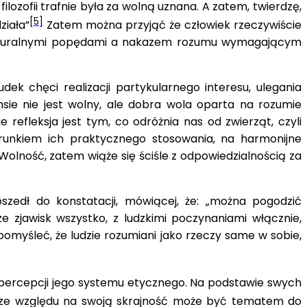
ilozofii trafnie była za wolną uznana. A zatem, twierdzę,
[5]
ziała”
Zatem można przyjąć że człowiek rzeczywiście
y naturalnymi popędami a nakazem rozumu wymagającym
ek chęci realizacji partykularnego interesu, ulegania
ie nie jest wolny, ale dobra wola oparta na rozumie
 refleksja jest tym, co odróżnia nas od zwierząt, czyli
runkiem ich praktycznego stosowania, na harmonijne
Wolność, zatem wiąże się ściśle z odpowiedzialnością za
zedł do konstatacji, mówiącej, że: „można pogodzić
 zjawisk wszystko, z ludzkimi poczynaniami włącznie,
myśleć, że ludzie rozumiani jako rzeczy same w sobie,
a percepcji jego systemu etycznego. Na podstawie swych
ze względu na swoją skrajność może być tematem do