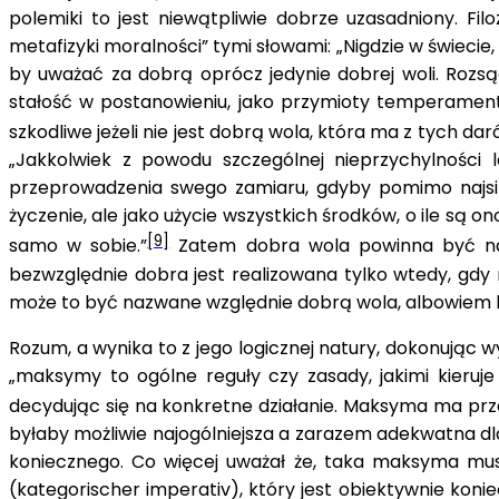
polemiki to jest niewątpliwie dobrze uzasadniony. Fil
metafizyki moralności” tymi słowami: „Nigdzie w świeci
by uważać za dobrą oprócz jedynie dobrej woli. Rozsą
stałość w postanowieniu, jako przymioty temperament
szkodliwe jeżeli nie jest dobrą wola, która ma z tych da
„Jakkolwiek z powodu szczególnej nieprzychylności
przeprowadzenia swego zamiaru, gdyby pomimo najsilni
życzenie, ale jako użycie wszystkich środków, o ile są o
[9]
samo w sobie.”
Zatem dobra wola powinna być naj
bezwzględnie dobra jest realizowana tylko wtedy, gdy
może to być nazwane względnie dobrą wola, albowiem 
Rozum, a wynika to z jego logicznej natury, dokonując 
„maksymy to ogólne reguły czy zasady, jakimi kieruj
decydując się na konkret­ne działanie. Maksyma ma prz
byłaby możliwie najogólniejsza a zarazem adekwatna dl
koniecznego. Co więcej uważał że, taka maksyma mus
(kategorischer imperativ), który jest obiektywnie konie