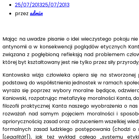
25/07/2013
25/07/2013
admin
przez
Mając na uwadze pisanie o idei wieczystego pokoju ni
antynomii a w konsekwencji poglądów etycznych Kanta. 
związana z pogłębioną refleksją nad problemem człowie
której byt kształtowany jest nie tylko przez siły przyrod
Kantowska wizja człowieka opiera się na stworzonej
podstawą do współistnienia jednostek w ramach społe
wyraża się poprzez wybory moralne będące, odzwierci
Kaniowski, rozpatrując metafizykę moralności Kanta, dok
filozofii praktycznej Kanta naszego wyobrażenia o nas
rozważań nad samym pojęciem moralności i sposobe
apriorycznością zasad oraz odrzuceniem wszelkiej wied
formalnych zasad ludzkiego postępowania (chodzi o n
[
Legalität
]), jak też wykład całego „systemu etyk