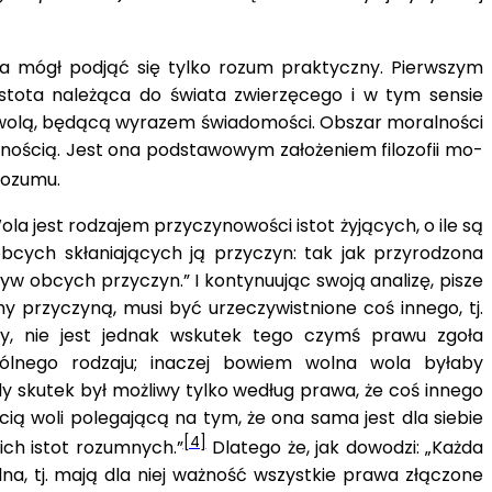
nia mógł podjąć się tylko rozum praktyczny. Pierwszym
stota należąca do świata zwierzęcego i w tym sensie
 wolą, będącą wyrazem świadomości. Obszar moralno­ści
olnością. Jest ona podstawowym założeniem filozofii mo­
rozumu.
a jest rodzajem przyczynowości istot żyjących, o ile są
obcych skłaniających ją przyczyn: tak jak przyrodzona
yw obcych przyczyn.” I kontynuując swoją analizę, pisze
 przyczyną, musi być urze­czywistnione coś innego, tj.
ody, nie jest jednak wskutek tego czymś prawu zgoła
gólnego rodzaju; inaczej bowiem wolna wola byłaby
 skutek był możliwy tylko według prawa, że coś innego
cią woli polegającą na tym, że ona sama jest dla siebie
[4]
ich istot rozumnych.”
Dlatego że, jak dowodzi: „Każda
lna, tj. mają dla niej ważność wszy­stkie prawa złączone