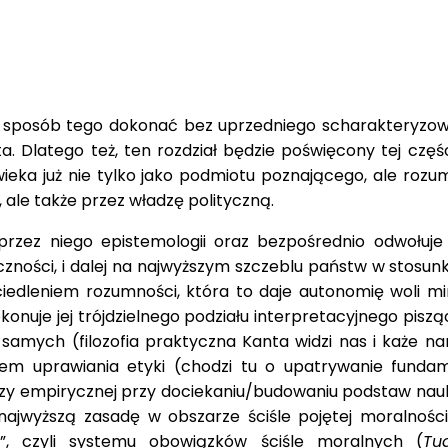
e sposób tego dokonać bez uprzedniego scharakteryzowan
Dlatego też, ten rozdział będzie poświęcony tej części 
ka już nie tylko jako podmiotu poznającego, ale rozum
y, ale także przez władzę polityczną.
 przez niego epistemologii oraz bezpośrednio odwoł
czności, i dalej na najwyższym szczeblu państw w stos
edleniem rozumności, która to daje autonomię woli mi
onuje jej trójdzielnego podziału interpretacyjnego piszą
 samych (filozofia praktyczna Kanta widzi nas i każe n
m uprawiania etyki (chodzi tu o upatrywanie fundam
zy empirycznej przy dociekaniu/budowaniu podstaw nauki
ajwyższą zasadę w obszarze ściśle pojętej moralności
i”, czyli systemu obowiązków ściśle moralnych (
Tu