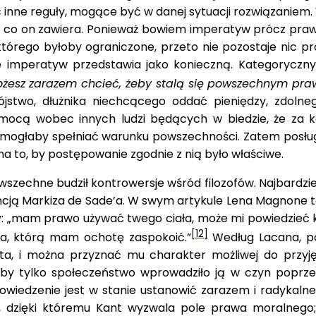
reguły, mogące być w danej sytuacji rozwiązaniem. W „
, co on zawiera. Ponieważ bowiem imperatyw prócz pra
tórego byłoby ograniczone, przeto nie pozostaje nic
imperatyw przedstawia jako konieczną. Kategoryczny 
 możesz zarazem chcieć, żeby stalą się powszechnym pr
jstwo, dłużnika niechcącego oddać pieniędzy, zdoln
omocą wobec innych ludzi będących w biedzie, że za 
mogłaby spełniać warunku powszechności. Zatem posłu
je na to, by postępowanie zgodnie z nią było właśc
wszechne budził kontrowersje wśród filozofów. Najbardz
ją Markiza de Sade’a. W swym artykule Lena Magnone ta
: „mam prawo używać twego ciała, może mi powiedzieć kt
[12]
ia, którą mam ochotę zaspokoić.”
Według Lacana, pos
 i można przyznać mu charakter możliwej do przyjęci
y tylko społeczeństwo wprowadziło ją w czyn poprzez 
iedzenie jest w stanie ustanowić zarazem i radykalne 
ie, dzięki któremu Kant wyzwala pole prawa moralne