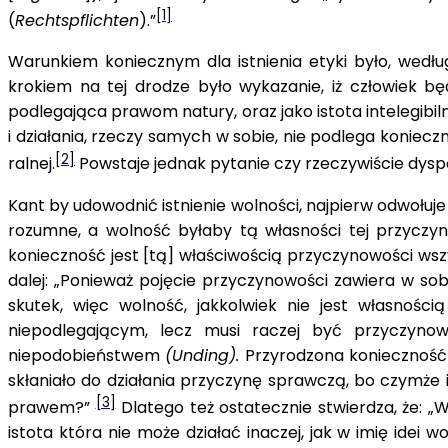
[1]
(
Rechtspflichten
).”
Warunkiem koniecznym dla istnienia etyki było, wedłu
krokiem na tej drodze było wykazanie, iż człowiek 
podlegająca prawom natury, oraz jako istota intelegi
i działania, rzeczy samych w sobie, nie podlega koniec
[2]
ralnej.
Powstaje jednak pytanie czy rzeczywiście dysp
Kant by udowodnić istnienie wolności, najpierw odwołuje
rozumne, a wolność byłaby tą własności tej przyczyno
konieczność jest [tą] właściwością przyczynowości wszys
dalej: „Ponieważ pojęcie przyczynowości zawiera w sob
skutek, więc wolność, jakkolwiek nie jest własnośc
niepodlegającym, lecz musi raczej być przyczynow
niepodobieństwem
(Unding).
Przyrodzona konieczność 
skłaniało do działania przyczynę sprawczą, bo czymże i
[3]
prawem?”
Dlatego też ostatecznie stwierdza, że: „W
istota która nie może działać inaczej, jak w imię idei 