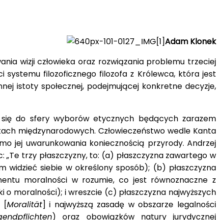
Adam Klonek
ia wizji człowieka oraz rozwiązania problemu trzeciej
systemu filozoficznego filozofa z Królewca, która jest
nej istoty społecznej, podejmującej konkretne decyzje,
uje się do sfery wyborów etycznych będących zarazem
unkach międzynarodowych. Człowieczeństwo wedle Kanta
mo jej uwarunkowania koniecznością przyrody. Andrzej
c: „Te trzy płaszczyzny, to: (a) płaszczyzna zawartego w
am widzieć siebie w określony sposób); (b) płaszczyzna
entu moralności w rozumie, co jest równoznaczne z
 o moralności); i wreszcie (c) płaszczyzna najwyższych
 [
Moralität
] i najwyższą zasadę w obszarze legalności
gendpflichten
) oraz obowiązków natury jurydycznej