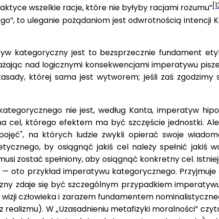
[1
raktyce wszelkie racje, które nie byłyby racjami rozumu”
, to uleganie pożądaniom jest odwrotnością intencji Kant
atyw kategoryczny jest to bezsprzecznie fundament ety
ażając nad logicznymi konsekwencjami imperatywu pisze:
asady, której sama jest wytworem; jeśli zaś zgodzimy 
tegorycznego nie jest, według Kanta, imperatyw hipot
cel, którego efektem ma być szczęście jednostki. Ale 
ojęć", na których ludzie zwykli opierać swoje wiado
etycznego, by osiągnąć jakiś cel należy spełnić jakiś w
 musi zostać spełniony, aby osiągnąć konkretny cel. Istn
 — oto przykład imperatywu kategorycznego. Przyjmuje s
czny zdaje się być szczególnym przypadkiem imperatywu
j wizji człowieka i zarazem fundamentem nominalistycz
 realizmu). W „Uzasadnieniu metafizyki moralności” czyta