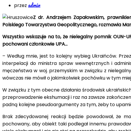
admin
przez
Z dr. Andrzejem Zapałowskim, prawnikie
Polskiego Towarzystwa Geopolitycznego, rozmawia Mar
Wszystko wskazuje na to, że nielegalny pomnik OUN-UPA
pochowani członkowie UPA…
– Według mnie, jest to kolejny wybieg Ukraińców. Przez
interpelacji do ministra spraw wewnętrznych i admini
męczeństwa w woj. przemyskim w związku z nielegalnym
wówczas nie mówił o jakimkolwiek pochówku w tym miej
W związku z tym obecne działania środowisk ukraińskic
przeprowadzenie ekshumacji i raz na zawsze zakończenie 
padną kolejne pseudoargumenty za tym, żeby to upamięt
Brak zdecydowanej reakcji będzie powodował, że mog
pochowany, aby obiekt taki podlegał innemu prawodaw