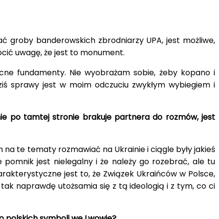
 groby banderowskich zbrodniarzy UPA, jest możliwe,
ić uwagę, że jest to monument.
ocne fundamenty. Nie wyobrażam sobie, żeby kopano i
dziś sprawy jest w moim odczuciu zwykłym wybiegiem i
ie po tamtej stronie brakuje partnera do rozmów, jest
m na te tematy rozmawiać na Ukrainie i ciągle były jakieś
pomnik jest nielegalny i że należy go rozebrać, ale tu
harakterystyczne jest to, że Związek Ukraińców w Polsce,
ak naprawdę utożsamia się z tą ideologią i z tym, co ci
do polskich symboli we Lwowie?