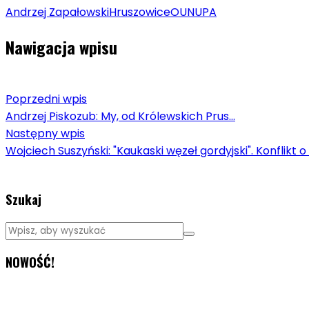
Andrzej Zapałowski
Hruszowice
OUN
UPA
Nawigacja wpisu
Poprzedni wpis
Andrzej Piskozub: My, od Królewskich Prus...
Następny wpis
Wojciech Suszyński: "Kaukaski węzeł gordyjski". Konflikt
Szukaj
NOWOŚĆ!