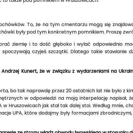
obić to także pod pomnikiem w Hruszowicach.
hówków. To, że na tym cmentarzu mogą się znajdować
hówki były pod tym konkretnym pomnikiem. Proszę zwróc
rać ziemię i to dość głęboko i wylać odpowiednio m
spoczywają czyjeś szczątki. Dlatego takie stawianie 
 Andrzej Kunert, że w związku z wydarzeniami na Ukrain
rta, bo tak naprawdę przez 20 ostatnich lat nie było z ki
rznych w odpowiedzi na moją interpelację napisał, że 
UPA w Hruszowicach jak stał tak dalej stoi. Według mnie, c
macje UPA, które dodajmy były formacjami zbrodniczymi, t
agresję ze strony władz obwodu lwowskiego w stosunku 