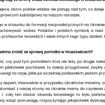
ejsce. Skoro polskie władze nie panują nad tym, co dzieje
ki sprawcom ludobójstwa na naszym narodzie.
ego w stosunku do formacji nacjonalistycznych na Ukraini
zachowywać wobec Polaków i polskich symboli, a nasz 
rofesorów lwowskich i wiele innych tego typu działań. M
winna zrobić ze sprawą pomnika w Hruszowicach?
ić, czy pod tym pomnikiem ktoś nie leży, po drugie nale
 tam jakikolwiek pochówek, to należy przygotować zwykł
 uwagi na racje, jakie już wcześniej podawałem, jestem 
y aspekt, mianowicie w przypadku Ukraińców mówimy, zres
tomiast z naszej strony na Ukrainie mamy do czynienia 
r. cały ten obszar obwodu lwowskiego to było państ
ależy wziąć pod uwagę, rozpoczynając jakąkolwiek dyskus