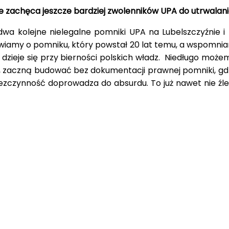
e zachęca jeszcze bardziej zwolenników UPA do utrwalani
wa kolejne nielegalne pomniki UPA na Lubelszczyźnie i 
iamy o pomniku, który powstał 20 lat temu, a wspomnian
dzieje się przy bierności polskich władz. Niedługo możem
, zaczną budować bez dokumentacji prawnej pomniki, gd
ezczynność doprowadza do absurdu. To już nawet nie źle p