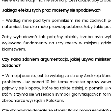
wiele ekshumacji i nic nie stoi na przeszkodzie, aby zr
Jakiego efektu tych prac możemy się spodziewać?
– Według mnie pod tym pomnikiem nie ma żadnych poc
natomiast bardzo mało prawdopodobne, żeby takie poc
Żeby wybudować tak potężny obiekt, trzeba było wyb
wylewano fundamenty na trzy metry w miejscu, gdzie 
kłamstwem.
Czy Pana zdaniem argumentacja, jakiej używa minister
zasadna?
– W mojej ocenie, jest to wybieg ze strony Andrzeja Kune
problemy. Już ponad 10 lat temu minister spraw wewnęt
pojawiły się kłopoty, które są także dzisiaj, a pomnik 
który trzyma się wszelkich symboli gloryfikujących for
zbrodniarze wyrządzili Polakom.
Czy stanowcze decyzje ze strony Polski mogą wywołać 