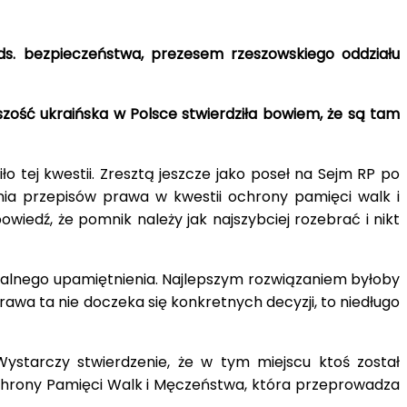
ds. bezpieczeństwa, prezesem rzeszowskiego oddziału
szość ukraińska w Polsce stwierdziła bowiem, że są tam
o tej kwestii. Zresztą jeszcze jako poseł na Sejm RP po
ania przepisów prawa w kwestii ochrony pamięci walk i
edź, że pomnik należy jak najszybciej rozebrać i nikt
egalnego upamiętnienia. Najlepszym rozwiązaniem byłoby
rawa ta nie doczeka się konkretnych decyzji, to niedługo
ystarczy stwierdzenie, że w tym miejscu ktoś został
chrony Pamięci Walk i Męczeństwa, która przeprowadza