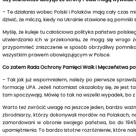
– Te działania wobec Polski i Polaków mają cały czas mi
dziwić, że milczą, kiedy na Ukrainie stawiane są pomni
Myślę, że kuleje tu całościowa polityka państwa polski
utwierdzania ich w przekonaniu, że mogą się wrogo 
przypomnieć zniszczenie w sposób obrzydliwy pomnika p
wszystkim prawem obowiązującym w Polsce.
Co zatem Rada Ochrony Pamięci Walk i Męczeństwa po
– Tak jak już wspomniałem, należy po pierwsze sprawdz
formację UPA. Jeżeli natomiast okazałoby się, że jest
tam spoczywają. Mówię to tak na wszelki wypadek, bo z
Warto też zwrócić uwagę na jeszcze jeden, bardzo ważn
zbrodniarzy, którzy dokonywali mordów na Polakach, na
zamordowani w obronie swojego państwa, bo do 1945 
upamiętnienia. To bardzo istotne rozróżnienie, które n