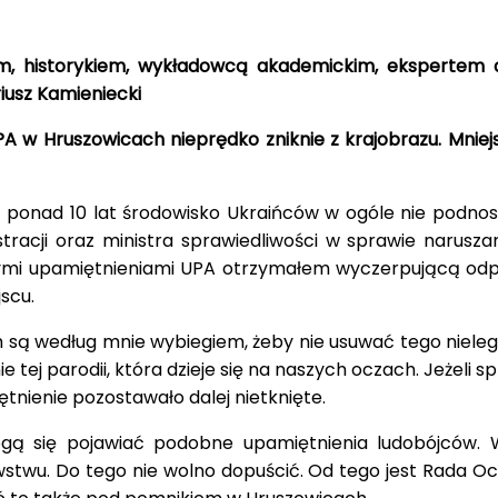
m, historykiem, wykładowcą akademickim, ekspertem 
iusz Kamieniecki
 w Hruszowicach nieprędko zniknie z krajobrazu. Mniej
 ponad 10 lat środowisko Ukraińców w ogóle nie podnosił
stracji oraz ministra sprawiedliwości w sprawie narusz
i upamiętnieniami UPA otrzymałem wyczerpującą odpowi
scu.
h są według mnie wybiegiem, żeby nie usuwać tego niel
tej parodii, która dzieje się na naszych oczach. Jeżeli sp
nienie pozostawało dalej nietknięte.
ą się pojawiać podobne upamiętnienia ludobójców. W
stwu. Do tego nie wolno dopuścić. Od tego jest Rada O