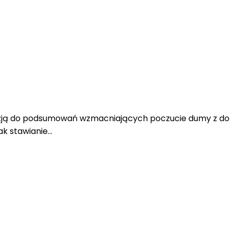
zją do podsumowań wzmacniających poczucie dumy z doty
ak stawianie…