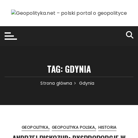
Przejdź
do
treści
TAG:
GDYNIA
Strona główna
Gdynia
GEOPOLITYKA
GEOPOLITYKA POLSKA
HISTORIA
ANDRZEJ PISKOZUB: DYSPROPORCJE W