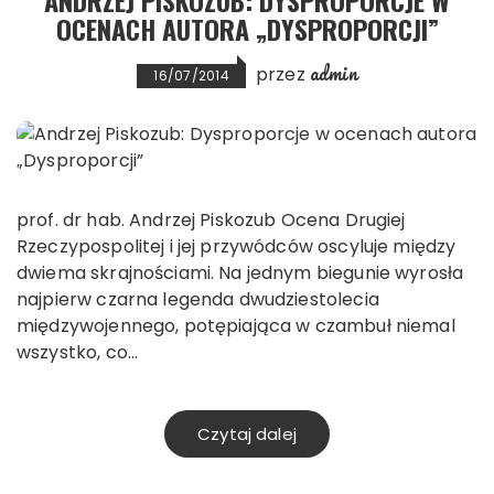
OCENACH AUTORA „DYSPROPORCJI”
admin
przez
16/07/2014
prof. dr hab. Andrzej Piskozub Ocena Drugiej
Rzeczypospolitej i jej przywódców oscyluje między
dwiema skrajnościami. Na jednym biegunie wyrosła
najpierw czarna legenda dwudziestolecia
międzywojennego, potępiająca w czambuł niemal
wszystko, co…
Czytaj dalej