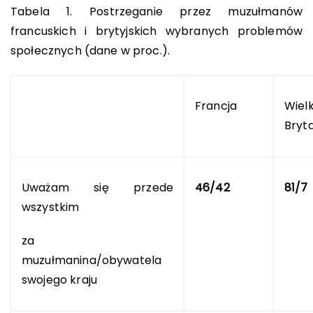
Tabela 1. Postrzeganie przez muzułmanów
francuskich i brytyjskich wybranych problemów
społecznych (dane w proc.).
Francja
Wiel
Bryt
Uważam się przede
46/42
81/7
wszystkim
za
muzułmanina/obywatela
swojego kraju