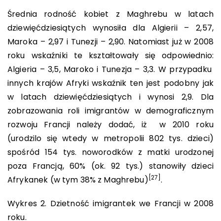
Średnia rodność kobiet z Maghrebu w latach
dziewięćdziesiątych wynosiła dla Algierii – 2,57,
Maroka – 2,97 i Tunezji – 2,90. Natomiast już w 2008
roku wskaźniki te kształtowały się odpowiednio:
Algieria – 3,5, Maroko i Tunezja – 3,3. W przypadku
innych krajów Afryki wskaźnik ten jest podobny jak
w latach dziewięćdziesiątych i wynosi 2,9. Dla
zobrazowania roli imigrantów w demograficznym
rozwoju Francji należy dodać, iż w 2010 roku
(urodzilo się wtedy w metropolii 802 tys. dzieci)
spośród 154 tys. noworodków z matki urodzonej
poza Francją, 60% (ok. 92 tys.) stanowiły dzieci
[27]
Afrykanek (w tym 38% z Maghrebu)
.
Wykres 2. Dzietność imigrantek we Francji w 2008
roku.