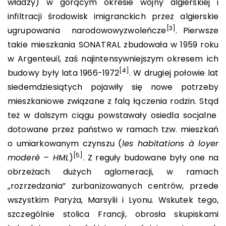
władzy) w gorącym okresie wojny algierskiej i
infiltracji środowisk imigranckich przez algierskie
[3]
ugrupowania narodowowyzwoleńcze
. Pierwsze
takie mieszkania SONATRAL zbudowała w 1959 roku
w Argenteuil, zaś najintensywniejszym okresem ich
[4]
budowy były lata 1966-1972
. W drugiej połowie lat
siedemdziesiątych pojawiły się nowe potrzeby
mieszkaniowe związane z falą łączenia rodzin. Stąd
też w dalszym ciągu powstawały osiedla socjalne
dotowane przez państwo w ramach tzw. mieszkań
o umiarkowanym czynszu (
les habitations à loyer
[5]
moderé – HML
)
. Z reguły budowane były one na
obrzeżach dużych aglomeracji, w ramach
„rozrzedzania” zurbanizowanych centrów, przede
wszystkim Paryża, Marsylii i Lyonu. Wskutek tego,
szczególnie stolica Francji, obrosła skupiskami