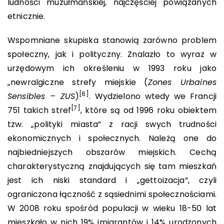
ludności muzułmańskiej, najczęściej powiązanych
etnicznie.
Wspomniane skupiska stanowią zarówno problem
społeczny, jak i polityczny. Znalazło to wyraz w
urzędowym ich określeniu w 1993 roku jako
„newralgiczne strefy miejskie (
Zones Urbaines
[6]
Sensibles – ZUS
)
. Wydzielono wtedy we Francji
[7]
751 takich stref
, które są od 1996 roku obiektem
tzw. „polityki miasta” z racji swych trudności
ekonomicznych i społecznych. Należą one do
najbiedniejszych obszarów miejskich. Cechą
charakterystyczną znajdujących się tam mieszkań
jest ich niski standard i „gettoizacja”, czyli
ograniczona łączność z sąsiednimi społecznościami.
W 2008 roku spośród populacji w wieku 18-50 lat
mieszkało w nich 19% imigrantów i 14% urodzonych