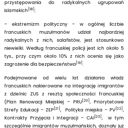
przystępowania do radykalnych ugrupowań
[18]
islamskich
;
– ekstremizm polityczny – w ogólnej liczbie
francuskich muzułmanów udział najbardziej
radykalnych z nich, salafistów, jest stosunkowo
niewielki. Według francuskiej policji jest ich około 5
tys., przy czym około 10% z nich ocenia się jako
[19]
zagrożenie dla bezpieczeństwa
.
Podejmowane od wielu lat działania władz
francuskich nakierowane na integrację imigrantów
z dzielnic ZUS z resztą społeczności francuskiej
[20]
(Plan Renowacji Miejskiej – PRU
, Priorytetowe
[21]
[22]
Strefy Edukacji – ZEP
, Polityka miejska – PV
,
[23]
Kontrakty Przyjęcia i Integracji – CAI
, w tym
szczególnie imigrantów muzułmańskich, doznały już