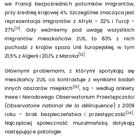
we Francji bezpośrednich potomków imigrantów,
przy średniej krajowej 4%. Szczególnie znacząca jest
reprezentacja imigrantów z Afryki – 32% i Turcji –
[11]
37%
. Gdy weźmiemy pod uwagę wszystkich
imigrantów mieszkańców ZUS, to 83% z nich
pochodzi z krajów spoza Unii Europejskiej, w tym
[12]
21,5% z Algierii i 20,1% z Maroka
.
Głównymi problemami, z którymi spotykają się
mieszkańcy ZUS, co kontrastuje z wynikami badań
[13]
innych obszarów miejskich
, są – według ankiety
Insee i Narodowego Obserwatorium Przestępczości
(
Observatoire national de la délinquence
) z 2009
[14]
roku – brak bezpieczeństwa i przestępczość
.
Najczęściej społeczność muzułmańską dotykają
następujące patologie: