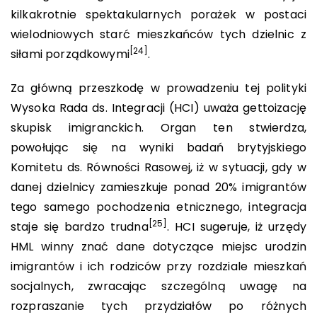
kilkakrotnie spektakularnych porażek w postaci
wielodniowych starć mieszkańców tych dzielnic z
[24]
siłami porządkowymi
.
Za główną przeszkodę w prowadzeniu tej polityki
Wysoka Rada ds. Integracji (HCI) uważa gettoizację
skupisk imigranckich. Organ ten stwierdza,
powołując się na wyniki badań brytyjskiego
Komitetu ds. Równości Rasowej, iż w sytuacji, gdy w
danej dzielnicy zamieszkuje ponad 20% imigrantów
tego samego pochodzenia etnicznego, integracja
[25]
staje się bardzo trudna
. HCI sugeruje, iż urzędy
HML winny znać dane dotyczące miejsc urodzin
imigrantów i ich rodziców przy rozdziale mieszkań
socjalnych, zwracając szczególną uwagę na
rozpraszanie tych przydziałów po różnych