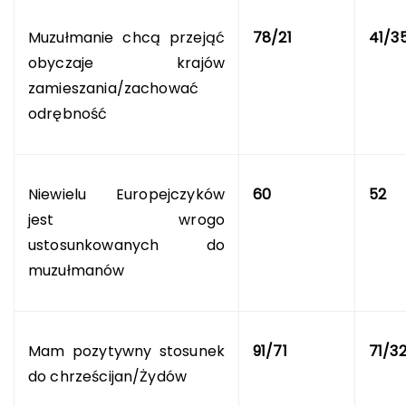
Muzułmanie chcą przejąć
78/21
41/3
obyczaje krajów
zamieszania/zachować
odrębność
Niewielu Europejczyków
60
52
jest wrogo
ustosunkowanych do
muzułmanów
Mam pozytywny stosunek
91/71
71/3
do chrześcijan/Żydów