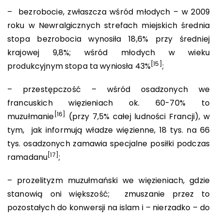
– bezrobocie, zwłaszcza wśród młodych – w 2009
roku w Newralgicznych strefach miejskich średnia
stopa bezrobocia wynosiła 18,6% przy średniej
krajowej 9,8%; wśród młodych w wieku
[15]
produkcyjnym stopa ta wyniosła 43%
;
– przestępczość – wśród osadzonych we
francuskich więzieniach ok. 60-70% to
[16]
muzułmanie
(przy 7,5% całej ludności Francji), w
tym, jak informują władze więzienne, 18 tys. na 66
tys. osadzonych zamawia specjalne posiłki podczas
[17]
ramadanu
;
– prozelityzm muzułmański we więzieniach, gdzie
stanowią oni większość; zmuszanie przez to
pozostałych do konwersji na islam i – nierzadko – do