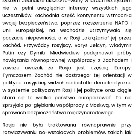
system. Jednakże ukształto-wany w latach 90. system
nie w pełni uwzględniał interesy wszystkich jego
uczestników. Zachodnia część kontynentu wzmocniła
swojej bezpieczeństwo, poprzez rozszerzenie NATO i
Unii Europejskiej, na wschodzie utrzymywało się
poczucie niepewności, a w Rosji „okrążania” jej przez
Zachód. Przywódcy rosyjscy, Borys Jelcyn, Władymir
Putin czy Dymitr Miedwiediew podejmowali próby
nawiązania równoprawnej współpracy z Zachodem i
zawsze uważali, że Rosja jest częścią Europy.
Tymczasem Zachód nie dostrzegał tej orientacji w
polityce rosyjskiej, widział niedostatki demokratyczne
w systemie politycznym Rosji i jej polityce oraz ciągle
stara się to wielkie państwo europeizować. To nie
sprzyjało po-głębianiu współpracy z Moskwą, w tym w
sprawach bezpieczeństwa międzynarodowego.
Rosja nie była traktowana równoprawnie przy
rozwiązywaniu po-wstających problemów, takich jak