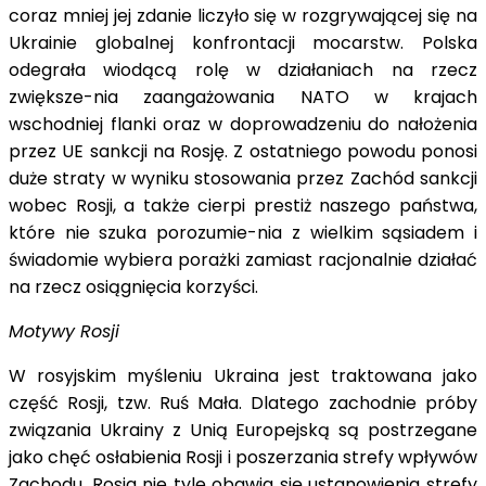
coraz mniej jej zdanie liczyło się w rozgrywającej się na
Ukrainie globalnej konfrontacji mocarstw. Polska
odegrała wiodącą rolę w działaniach na rzecz
zwiększe-nia zaangażowania NATO w krajach
wschodniej flanki oraz w doprowadzeniu do nałożenia
przez UE sankcji na Rosję. Z ostatniego powodu ponosi
duże straty w wyniku stosowania przez Zachód sankcji
wobec Rosji, a także cierpi prestiż naszego państwa,
które nie szuka porozumie-nia z wielkim sąsiadem i
świadomie wybiera porażki zamiast racjonalnie działać
na rzecz osiągnięcia korzyści.
Motywy Rosji
W rosyjskim myśleniu Ukraina jest traktowana jako
część Rosji, tzw. Ruś Mała. Dlatego zachodnie próby
związania Ukrainy z Unią Europejską są postrzegane
jako chęć osłabienia Rosji i poszerzania strefy wpływów
Zachodu. Rosja nie tyle obawia się ustanowienia strefy