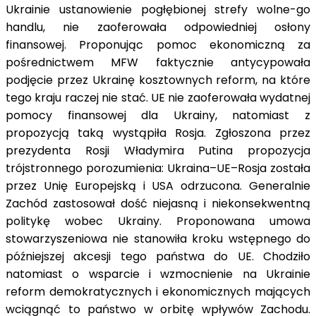
Ukrainie ustanowienie pogłębionej strefy wolne-go
handlu, nie zaoferowała odpowiedniej osłony
finansowej. Proponując pomoc ekonomiczną za
pośrednictwem MFW faktycznie antycypowała
podjęcie przez Ukrainę kosztownych reform, na które
tego kraju raczej nie stać. UE nie zaoferowała wydatnej
pomocy finansowej dla Ukrainy, natomiast z
propozycją taką wystąpiła Rosja. Zgłoszona przez
prezydenta Rosji Władymira Putina propozycja
trójstronnego porozumienia: Ukraina–UE–Rosja została
przez Unię Europejską i USA odrzucona. Generalnie
Zachód zastosował dość niejasną i niekonsekwentną
politykę wobec Ukrainy. Proponowana umowa
stowarzyszeniowa nie stanowiła kroku wstępnego do
późniejszej akcesji tego państwa do UE. Chodziło
natomiast o wsparcie i wzmocnienie na Ukrainie
reform demokratycznych i ekonomicznych mających
wciągnąć to państwo w orbitę wpływów Zachodu.