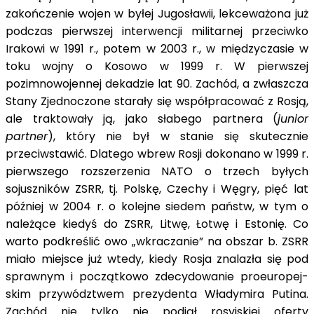
zakończenie wojen w byłej Jugosławii, lekceważona już
podczas pierwszej interwencji militarnej przeciwko
Irakowi w 1991 r., potem w 2003 r., w międzyczasie w
toku wojny o Kosowo w 1999 r. W pierwszej
pozimnowojennej dekadzie lat 90. Zachód, a zwłaszcza
Stany Zjednoczone starały się współpracować z Rosją,
ale traktowały ją, jako słabego partnera (
junior
partner
), który nie był w stanie się skutecznie
przeciwstawić. Dlatego wbrew Rosji dokonano w 1999 r.
pierwszego rozszerzenia NATO o trzech byłych
sojuszników ZSRR, tj. Polskę, Czechy i Węgry, pięć lat
później w 2004 r. o kolejne siedem państw, w tym o
należące kiedyś do ZSRR, Litwę, Łotwę i Estonię. Co
warto podkreślić owo „wkraczanie” na obszar b. ZSRR
miało miejsce już wtedy, kiedy Rosja znalazła się pod
sprawnym i początkowo zdecydowanie proeuropej-
skim przywództwem prezydenta Władymira Putina.
Zachód nie tylko nie podjął rosyjskiej oferty