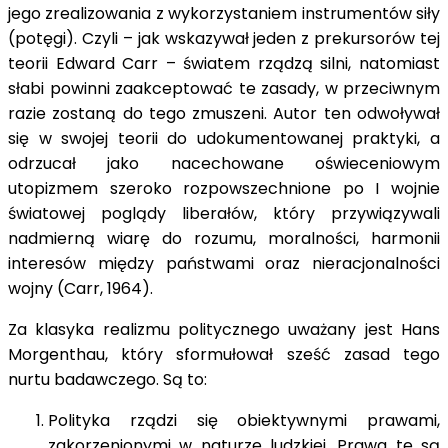
jego zrealizowania z wykorzystaniem instrumentów siły
(potęgi). Czyli – jak wskazywał jeden z prekursorów tej
teorii Edward Carr – światem rządzą silni, natomiast
słabi powinni zaakceptować te zasady, w przeciwnym
razie zostaną do tego zmuszeni. Autor ten odwoływał
się w swojej teorii do udokumentowanej praktyki, a
odrzucał jako nacechowane oświeceniowym
utopizmem szeroko rozpowszechnione po I wojnie
światowej poglądy liberałów, który przywiązywali
nadmierną wiarę do rozumu, moralności, harmonii
interesów między państwami oraz nieracjonalności
wojny (Carr, 1964).
Za klasyka realizmu politycznego uważany jest Hans
Morgenthau, który sformułował sześć zasad tego
nurtu badawczego. Są to:
Polityka rządzi się obiektywnymi prawami,
zakorzenionymi w naturze ludzkiej. Prawa te są