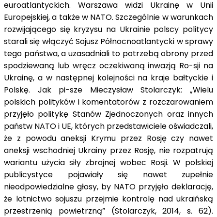
euroatlantyckich. Warszawa widzi Ukrainę w Unii
Europejskiej, a także w NATO. Szczególnie w warunkach
rozwijającego się kryzysu na Ukrainie polscy politycy
starali się włączyć Sojusz Północnoatlantycki w sprawy
tego państwa, a uzasadniali to potrzebą obrony przed
spodziewaną lub wręcz oczekiwaną inwazją Ro-sji na
Ukrainę, a w następnej kolejności na kraje bałtyckie i
Polskę. Jak pi-sze Mieczysław Stolarczyk: „Wielu
polskich polityków i komentatorów z rozczarowaniem
przyjęło politykę Stanów Zjednoczonych oraz innych
państw NATO i UE, których przedstawiciele oświadczali,
że z powodu aneksji Krymu przez Rosję czy nawet
aneksji wschodniej Ukrainy przez Rosję, nie rozpatrują
wariantu użycia siły zbrojnej wobec Rosji. W polskiej
publicystyce pojawiały się nawet zupełnie
nieodpowiedzialne głosy, by NATO przyjęło deklarację,
że lotnictwo sojuszu przejmie kontrolę nad ukraińską
przestrzenią powietrzną” (Stolarczyk, 2014, s. 62).