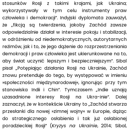
stosunków Rosji z takimi krajami, jak Ukraina;
wykorzystywały w tym celu instrumenty praw
człowieka i demokracji”. Indyjski dyplomata zauważył,
że „fikcją są twierdzenia, jakoby Zachód zawsze
odpowiedzialnie działał w interesie pokoju i stabilizacji,
w odróżnieniu od niedemokratycznych, autorytarnych
reżimów, jak i to, że jego dążenie do rozprzestrzeniania
demokracji i praw człowieka jest ukierunkowane na to,
aby świat uczynić lepszym i bezpieczniejszym”. Sibal
pisał „Potępiając działania Rosji na Ukrainie, Zachód
znowu pretenduje do tego, by występować w imieniu
»społeczności międzynarodowej«, ignorując przy tym
stanowiska Indii i Chin”. Tymczasem „Indie uznają
uzasadnione interesy Rosji na Ukra-inie”. Dalej
zaznaczył, że w kontekście Ukrainy to „Zachód stwarza
przesłanki dla nowej »zimnej wojny« w Europie, dążąc
do strategicznego osłabienia i tak już osłabionej
poradzieckiej Rosji” (
Kryzys na Ukrainie
, 2014; Sibal,