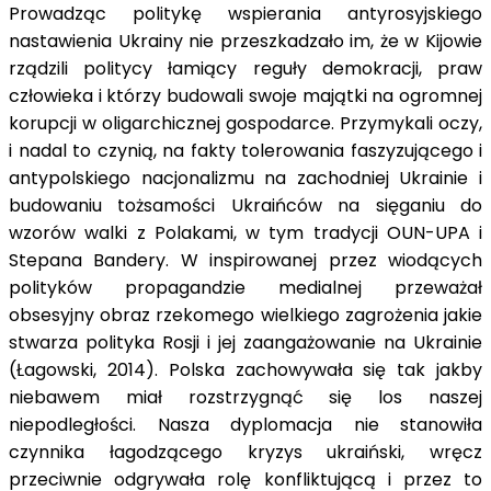
Prowadząc politykę wspierania antyrosyjskiego
nastawienia Ukrainy nie przeszkadzało im, że w Kijowie
rządzili politycy łamiący reguły demokracji, praw
człowieka i którzy budowali swoje majątki na ogromnej
korupcji w oligarchicznej gospodarce. Przymykali oczy,
i nadal to czynią, na fakty tolerowania faszyzującego i
antypolskiego nacjonalizmu na zachodniej Ukrainie i
budowaniu tożsamości Ukraińców na sięganiu do
wzorów walki z Polakami, w tym tradycji OUN-UPA i
Stepana Bandery. W inspirowanej przez wiodących
polityków propagandzie medialnej przeważał
obsesyjny obraz rzekomego wielkiego zagrożenia jakie
stwarza polityka Rosji i jej zaangażowanie na Ukrainie
(Łagowski, 2014). Polska zachowywała się tak jakby
niebawem miał rozstrzygnąć się los naszej
niepodległości. Nasza dyplomacja nie stanowiła
czynnika łagodzącego kryzys ukraiński, wręcz
przeciwnie odgrywała rolę konfliktującą i przez to