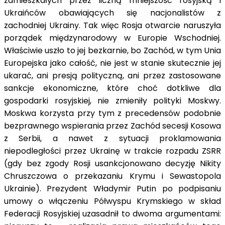
zamieszkałych przez liczną mniejszość rosyjską i
Ukraińców obawiających się nacjonalistów z
zachodniej Ukrainy. Tak więc Rosja otwarcie naruszyła
porządek międzynarodowy w Europie Wschodniej.
Właściwie uszło to jej bezkarnie, bo Zachód, w tym Unia
Europejska jako całość, nie jest w stanie skutecznie jej
ukarać, ani presją polityczną, ani przez zastosowane
sankcje ekonomiczne, które choć dotkliwe dla
gospodarki rosyjskiej, nie zmieniły polityki Moskwy.
Moskwa korzysta przy tym z precedensów podobnie
bezprawnego wspierania przez Zachód secesji Kosowa
z Serbii, a nawet z sytuacji proklamowania
niepodległości przez Ukrainę w trakcie rozpadu ZSRR
(gdy bez zgody Rosji usankcjonowano decyzję Nikity
Chruszczowa o przekazaniu Krymu i Sewastopola
Ukrainie). Prezydent Władymir Putin po podpisaniu
umowy o włączeniu Półwyspu Krymskiego w skład
Federacji Rosyjskiej uzasadnił to dwoma argumentami: