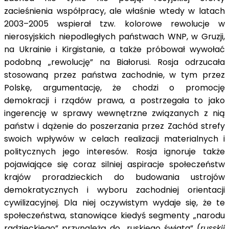
zacieśnienia współpracy, ale właśnie wtedy w latach
2003–2005 wspierał tzw. kolorowe rewolucje w
nierosyjskich niepodległych państwach WNP, w Gruzji,
na Ukrainie i Kirgistanie, a także próbował wywołać
podobną „rewolucję” na Białorusi. Rosja odrzucała
stosowaną przez państwa zachodnie, w tym przez
Polskę, argumentację, że chodzi o promocję
demokracji i rządów prawa, a postrzegała to jako
ingerencję w sprawy wewnętrzne związanych z nią
państw i dążenie do poszerzania przez Zachód strefy
swoich wpływów w celach realizacji materialnych i
politycznych jego interesów. Rosja ignoruje także
pojawiające się coraz silniej aspiracje społeczeństw
krajów proradzieckich do budowania ustrojów
demokratycznych i wyboru zachodniej orientacji
cywilizacyjnej. Dla niej oczywistym wydaje się, że te
społeczeństwa, stanowiące kiedyś segmenty „narodu
radzieckiego” przynależą do „ruskiego świata” (
russkij