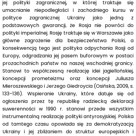
jej polityki zagranicznej, w której traktuje się
umacnianie niepodległości i zachodniego kursu w
polityce zagranicznej Ukrainy jako jedną z
podstawowych gwarancji, że Rosja nie powróci do
polityki imperialnej. Rosję traktuje się w Warszawie jako
główne zagrożenie dla bezpieczeństwa Polski, a
konsekwencją tego jest polityka odpychania Rosji od
Europy, odgradzania jej pasem buforowym w postaci
prozachodnich państw na naszej wschodniej granicy.
Stanowi to współczesną realizację idei jagiellońskiej,
koncepcji prometeizmu oraz koncepcji Juliusza
Mieroszewskiego i Jerzego Giedroycia (Osińska, 2009, s.
133–136). Wspieranie Ukrainy, które datuje się od
ogłoszenia przez tę republikę radziecką deklaracji
suwerenności w 1990 r. stanowi przede wszystkim
instrumentalną realizację polityki antyrosyjskiej. Polska
od tamtego czasu opowiada się za demokratyzacją
Ukrainy i jej zbliżaniem do struktur europejskich i