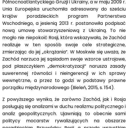
Północnoatlantyckiego Gruzji i Ukrainy, a w maju 2009 r.
Unia Europejska uruchomiła adresowany do sześciu
krajów poradzieckich program Partnerstwa
Wschodniego, a jesienią 2013 r. postanowiła podpisać
nową umowę stowarzyszeniową z Ukrainą. To nie
mogło nie niepokoić Rosji, która wskazywała, że Zachód
realizuje w ten sposób swoje cele strategiczne,
zmierzając do jej „okrążania”. W Moskwie się uważa, że
Zachód narzuca jej sąsiadom swoje wzorce ustrojowe,
pod płaszczykiem „demokratyzacji” narusza zasady
suwerennej równości i nieingerencji w ich sprawy
wewnętrzne, a przez to godzi w podstawy prawne
porządku międzynarodowego (Bieleń, 2015, s. 154).
Z powyższego wynika, że zarówno Zachód, jak i Rosja
posługują się analizami w duchu realizmu politycznego i
analiz geopolitycznych. Ujawniają to obecnie sami
politycy mocarstw rywalizujących na obszarze
poradzieckim. Przywódcy Rosji, a przede wszystkim