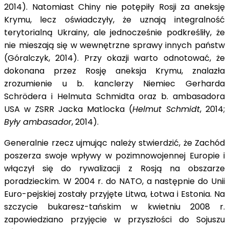
2014). Natomiast Chiny nie potępiły Rosji za aneksję
Krymu, lecz oświadczyły, że uznają integralność
terytorialną Ukrainy, ale jednocześnie podkreśliły, że
nie mieszają się w wewnętrzne sprawy innych państw
(Góralczyk, 2014). Przy okazji warto odnotować, że
dokonana przez Rosję aneksja Krymu, znalazła
zrozumienie u b. kanclerzy Niemiec Gerharda
Schrödera i Helmuta Schmidta oraz b. ambasadora
USA w ZSRR Jacka Matlocka (
Helmut Schmidt
, 2014;
Były ambasador
, 2014).
Generalnie rzecz ujmując należy stwierdzić, że Zachód
poszerza swoje wpływy w pozimnowojennej Europie i
włączył się do rywalizacji z Rosją na obszarze
poradzieckim. W 2004 r. do NATO, a następnie do Unii
Euro-pejskiej zostały przyjęte Litwa, Łotwa i Estonia. Na
szczycie bukaresz-tańskim w kwietniu 2008 r.
zapowiedziano przyjęcie w przyszłości do Sojuszu