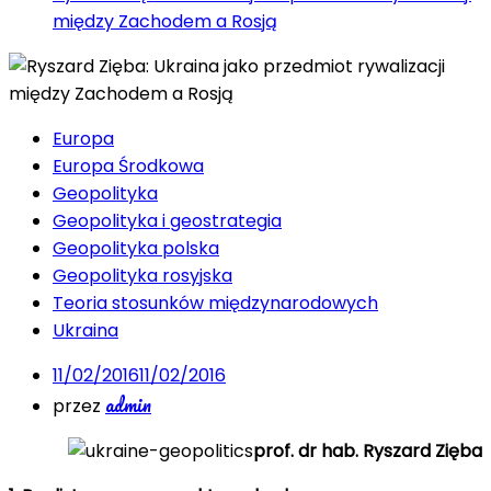
między Zachodem a Rosją
Europa
Europa Środkowa
Geopolityka
Geopolityka i geostrategia
Geopolityka polska
Geopolityka rosyjska
Teoria stosunków międzynarodowych
Ukraina
11/02/2016
11/02/2016
admin
przez
prof. dr hab. Ryszard Zięba