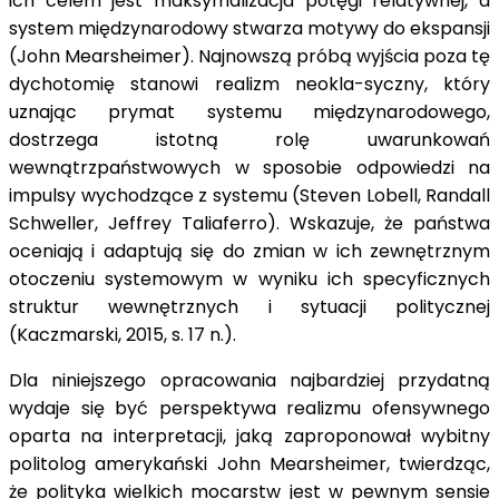
ich celem jest maksymalizacja potęgi relatywnej, a
system międzynarodowy stwarza motywy do ekspansji
(John Mearsheimer). Najnowszą próbą wyjścia poza tę
dychotomię stanowi realizm neokla-syczny, który
uznając prymat systemu międzynarodowego,
dostrzega istotną rolę uwarunkowań
wewnątrzpaństwowych w sposobie odpowiedzi na
impulsy wychodzące z systemu (Steven Lobell, Randall
Schweller, Jeffrey Taliaferro). Wskazuje, że państwa
oceniają i adaptują się do zmian w ich zewnętrznym
otoczeniu systemowym w wyniku ich specyficznych
struktur wewnętrznych i sytuacji politycznej
(Kaczmarski, 2015, s. 17 n.).
Dla niniejszego opracowania najbardziej przydatną
wydaje się być perspektywa realizmu ofensywnego
oparta na interpretacji, jaką zaproponował wybitny
politolog amerykański John Mearsheimer, twierdząc,
że polityka wielkich mocarstw jest w pewnym sensie