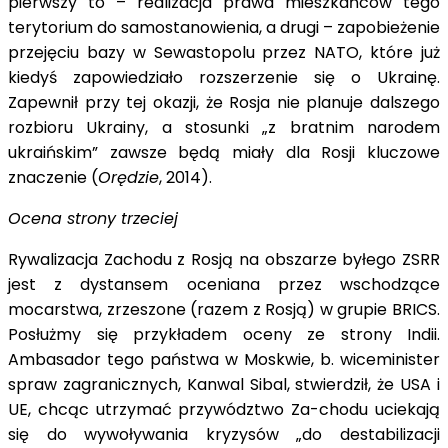
pierwszy to – realizacja prawa mieszkańców tego
terytorium do samostanowienia, a drugi – zapobieżenie
przejęciu bazy w Sewastopolu przez NATO, które już
kiedyś zapowiedziało rozszerzenie się o Ukrainę.
Zapewnił przy tej okazji, że Rosja nie planuje dalszego
rozbioru Ukrainy, a stosunki „z bratnim narodem
ukraińskim” zawsze będą miały dla Rosji kluczowe
znaczenie (
Orędzie
, 2014).
Ocena strony trzeciej
Rywalizacja Zachodu z Rosją na obszarze byłego ZSRR
jest z dystansem oceniana przez wschodzące
mocarstwa, zrzeszone (razem z Rosją) w grupie BRICS.
Posłużmy się przykładem oceny ze strony Indii.
Ambasador tego państwa w Moskwie, b. wiceminister
spraw zagranicznych, Kanwal Sibal, stwierdził, że USA i
UE, chcąc utrzymać przywództwo Za-chodu uciekają
się do wywoływania kryzysów „do destabilizacji