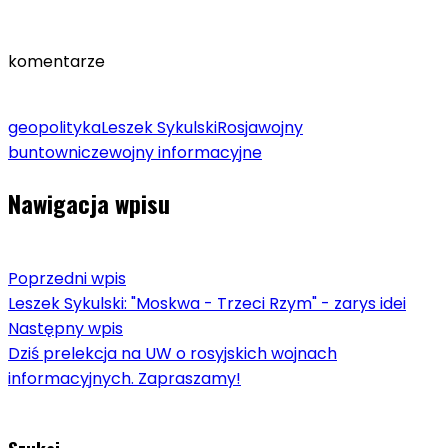
komentarze
geopolityka
Leszek Sykulski
Rosja
wojny
buntownicze
wojny informacyjne
Nawigacja wpisu
Poprzedni wpis
Leszek Sykulski: "Moskwa - Trzeci Rzym" - zarys idei
Następny wpis
Dziś prelekcja na UW o rosyjskich wojnach
informacyjnych. Zapraszamy!