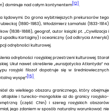
[12]
m
) dominuje nad całym kontynentem
.
 a lądowymi. Do grona wybitniejszych prekursorów tego
 Trubieckoj (1890-1983), Włodzimierz Łamański (1833-1914)
kow (1838-1888), geograf, autor książki pt. „Cywilizacja i
i (od upadku Kartaginy) i oceaniczny (od odkrycia Ameryki)
cji odrębności kulturowej.
ia odrębności rosyjskiej przestrzeni kulturowej. Starał
skiej. Ukuł nawet określenie „eurazjatycka Atlantyda” na
ypu rosyjski filozof dopatruje się w średniowiecznych
[15]
entalną wyspę”
.
niósł do wielkiego obszaru granicznego, który obejmuje
ałtajskie i turecko-mongolskie aż do granicy rosyjsko-
wnętrzną (część Chin) i szereg rosyjskich obszarów
k miał, jego zdaniem w sposób naturalny warunkować nie