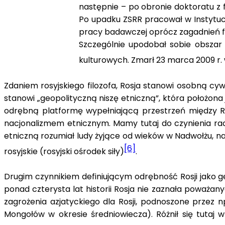
następnie – po obronie doktoratu z f
Po upadku ZSRR pracował w Instytuci
pracy badawczej oprócz zagadnień fi
Szczególnie upodobał sobie obszar 
kulturowych. Zmarł 23 marca 2009 r.
Zdaniem rosyjskiego filozofa, Rosja stanowi osobną cyw
stanowi „geopolityczną niszę etniczną”, która położona
odrębną platformę wypełniającą przestrzeń między Ros
nacjonalizmem etnicznym. Mamy tutaj do czynienia ra
etniczną rozumiał ludy żyjące od wieków w Nadwołżu, na
[6]
rosyjskie (rosyjski ośrodek siły)
.
Drugim czynnikiem definiującym odrębność Rosji jako geo
ponad czterysta lat historii Rosja nie zaznała poważan
zagrożenia azjatyckiego dla Rosji, podnoszone przez n
Mongołów w okresie średniowiecza). Różnił się tutaj w 