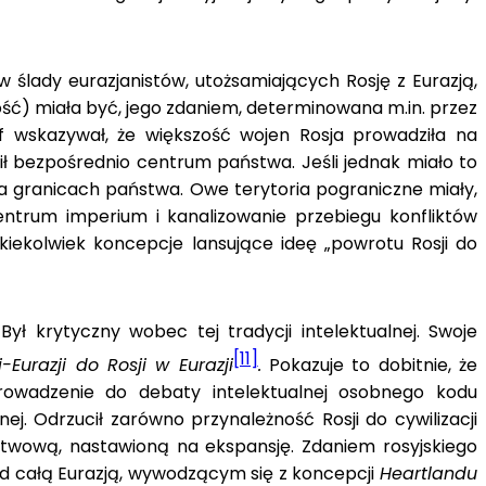
 ślady eurazjanistów, utożsamiających Rosję z Eurazją,
ść) miała być, jego zdaniem, determinowana m.in. przez
lozof wskazywał, że większość wojen Rosja prowadziła na
ił bezpośrednio centrum państwa. Jeśli jednak miało to
 na granicach państwa. Owe terytoria pograniczne miały,
ntrum imperium i kanalizowanie przebiegu konfliktów
akiekolwiek koncepcje lansujące ideę „powrotu Rosji do
ył krytyczny wobec tej tradycji intelektualnej. Swoje
[11]
-Eurazji do Rosji w Eurazji
.
Pokazuje to dobitnie, że
wprowadzenie do debaty intelektualnej osobnego kodu
ej. Odrzucił zarówno przynależność Rosji do cywilizacji
carstwową, nastawioną na ekspansję. Zdaniem rosyjskiego
 nad całą Eurazją, wywodzącym się z koncepcji
Heartlandu