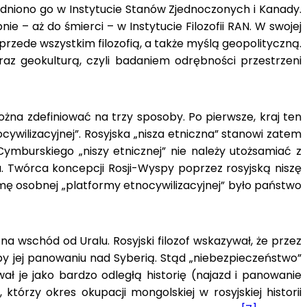
trudniono go w Instytucie Stanów Zjednoczonych i Kanady.
 – aż do śmierci – w Instytucie Filozofii RAN. W swojej
rzede wszystkim filozofią, a także myślą geopolityczną.
raz geokulturą, czyli badaniem odrębności przestrzeni
ożna zdefiniować na trzy sposoby. Po pierwsze, kraj ten
ywilizacyjnej”. Rosyjska „nisza etniczna” stanowi zatem
ymburskiego „niszy etnicznej” nie należy utożsamiać z
 Twórca koncepcji Rosji-Wyspy poprzez rosyjską niszę
rmę osobnej „platformy etnocywilizacyjnej” było państwo
na wschód od Uralu. Rosyjski filozof wskazywał, że przez
yby jej panowaniu nad Syberią. Stąd „niebezpieczeństwo”
ał je jako bardzo odległą historię (najazd i panowanie
którzy okres okupacji mongolskiej w rosyjskiej historii