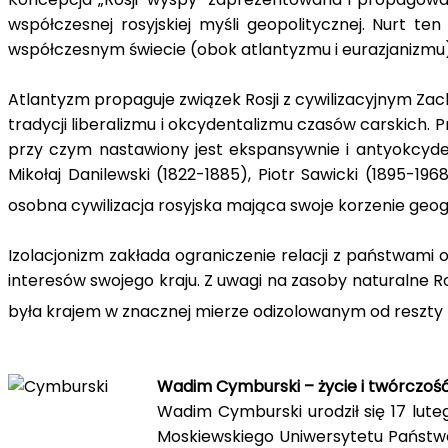
współczesnej rosyjskiej myśli geopolitycznej. Nurt 
współczesnym świecie (obok atlantyzmu i eurazjanizmu
Atlantyzm propaguje związek Rosji z cywilizacyjnym Zac
tradycji liberalizmu i okcydentalizmu czasów carskich. 
przy czym nastawiony jest ekspansywnie i antyokcydenta
Mikołaj Danilewski (1822-1885), Piotr Sawicki (1895-196
osobna cywilizacja rosyjska mająca swoje korzenie geogr
Izolacjonizm zakłada ograniczenie relacji z państwami
interesów swojego kraju. Z uwagi na zasoby naturalne Ro
była krajem w znacznej mierze odizolowanym od reszty
Wadim Cymburski – życie i twórczoś
Wadim Cymburski urodził się 17 luteg
Moskiewskiego Uniwersytetu Państwo