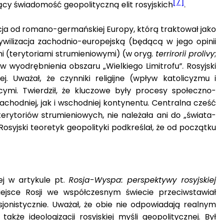
[7]
cy świadomość geopolityczną elit rosyjskich
.
ja od romano-germańskiej Europy, którą traktował jako
 cywilizacja zachodnio-europejską (będącą w jego opinii
i (terytoriami strumieniowymi) (w oryg.
terrirorii prolivy
;
w wyodrębnienia obszaru „Wielkiego Limitrofu”. Rosyjski
j. Uważał, że czynniki religijne (wpływ katolicyzmu i
ymi. Twierdził, że kluczowe były procesy społeczno-
achodniej, jak i wschodniej kontynentu. Centralna cześć
rytoriów strumieniowych, nie należała ani do „świata-
osyjski teoretyk geopolityki podkreślał, że od początku
ej w artykule pt.
Rosja-Wyspa: perspektywy rosyjskiej
ejsce Rosji we współczesnym świecie przeciwstawiał
onistycznie. Uważał, że obie nie odpowiadają realnym
kże ideologizacji rosyjskiej myśli geopolitycznej. Był