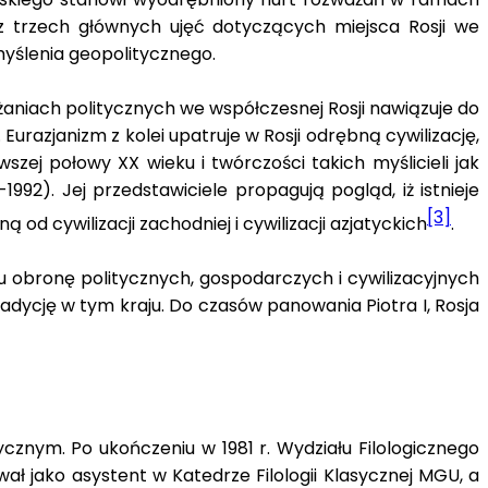
 z trzech głównych ujęć dotyczących miejsca Rosji we
yślenia geopolitycznego.
żaniach politycznych we współczesnej Rosji nawiązuje do
urazjanizm z kolei upatruje w Rosji odrębną cywilizację,
szej połowy XX wieku i twórczości takich myślicieli jak
1992). Jej przedstawiciele propagują pogląd, iż istnieje
[3]
d cywilizacji zachodniej i cywilizacji azjatyckich
.
u obronę politycznych, gospodarczych i cywilizacyjnych
radycję w tym kraju. Do czasów panowania Piotra I, Rosja
ycznym. Po ukończeniu w 1981 r. Wydziału Filologicznego
 jako asystent w Katedrze Filologii Klasycznej MGU, a