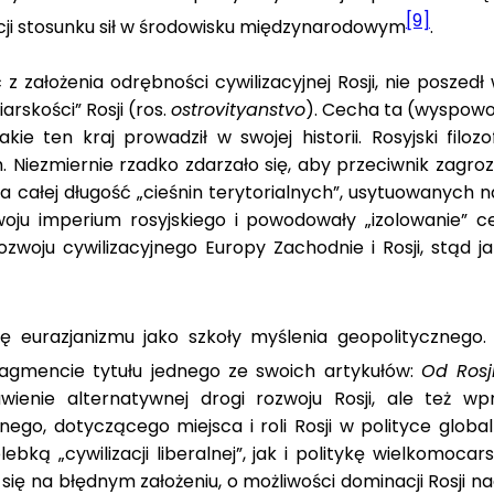
[9]
cji stosunku sił w środowisku międzynarodowym
.
ałożenia odrębności cywilizacyjnej Rosji, nie poszedł w
arskości” Rosji (ros.
ostrovityanstvo
). Cecha ta (wyspowo
jakie ten kraj prowadził w swojej historii. Rosyjski fi
 Niezmiernie rzadko zdarzało się, aby przeciwnik zagroz
na całej długość „cieśnin terytorialnych”, usytuowanych
ju imperium rosyjskiego i powodowały „izolowanie” ce
zwoju cywilizacyjnego Europy Zachodnie i Rosji, stąd j
ę eurazjanizmu jako szkoły myślenia geopolitycznego. B
fragmencie tytułu jednego ze swoich artykułów:
Od Rosji
wienie alternatywnej drogi rozwoju Rosji, ale też 
ego, dotyczącego miejsca i roli Rosji w polityce globaln
lebką „cywilizacji liberalnej”, jak i politykę wielkomo
a się na błędnym założeniu, o możliwości dominacji Rosji