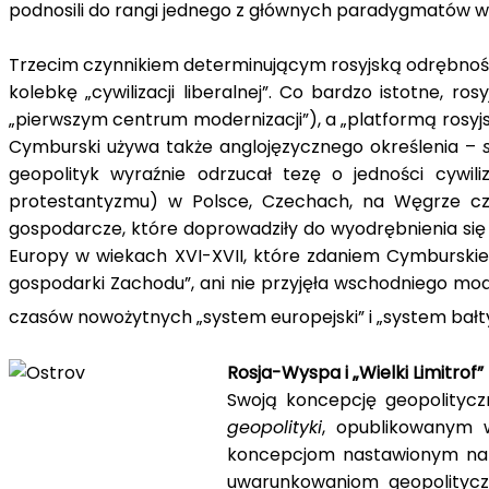
podnosili do rangi jednego z głównych paradygmatów wp
Trzecim czynnikiem determinującym rosyjską odrębność
kolebkę „cywilizacji liberalnej”. Co bardzo istotne, r
„pierwszym centrum modernizacji”), a „platformą rosyjs
Cymburski używa także anglojęzycznego określenia –
geopolityk wyraźnie odrzucał tezę o jedności cywiliz
protestantyzmu) w Polsce, Czechach, na Węgrze czy 
gospodarcze, które doprowadziły do wyodrębnienia się E
Europy w wiekach XVI-XVII, które zdaniem Cymburskieg
gospodarki Zachodu”, ani nie przyjęła wschodniego mode
czasów nowożytnych „system europejski” i „system bałt
Rosja-Wyspa i „Wielki Limitrof”
Swoją koncepcję geopolitycz
geopolityki
, opublikowanym w
koncepcjom nastawionym na p
uwarunkowaniom geopolityczny