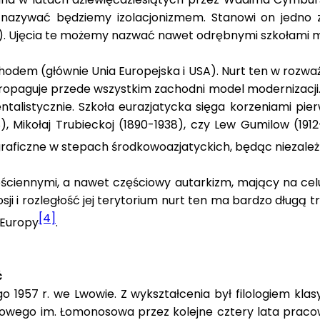
ten nazywać będziemy izolacjonizmem. Stanowi on jedno
). Ujęcia te możemy nazwać nawet odrębnymi szkołami m
hodem (głównie Unia Europejska i USA). Nurt ten w rozwa
Propaguje przede wszystkim zachodni model modernizacji. E
listycznie. Szkoła eurazjatycka sięga korzeniami pierw
8), Mikołaj Trubieckoj (1890-1938), czy Lew Gumilow (1912-
aficzne w stepach środkowoazjatyckich, będąc niezależną o
 ościennymi, a nawet częściowy autarkizm, mający na cel
sji i rozległość jej terytorium nurt ten ma bardzo długą t
[4]
 Europy
.
ć
o 1957 r. we Lwowie. Z wykształcenia był filologiem klas
wego im. Łomonosowa przez kolejne cztery lata pracował