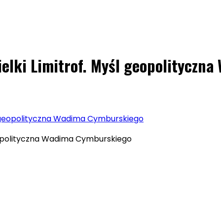
ielki Limitrof. Myśl geopolitycz
yśl geopolityczna Wadima Cymburskiego