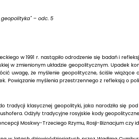
 geopolityka" – odc. 5
ckiego w 1991 r. nastąpiło odrodzenie się badań i refleks
skiej w zmienionym układzie geopolitycznym. Upadek kom
wrócić uwagę, że myślenie geopolityczne, ściśle wiążące
iek. Powiązanie myślenia przestrzennego z refleksją o p
 tradycji klasycznej geopolityki, jaka narodziła się p
aushofera. Odżyły tradycyjne rosyjskie kody geopolityczne
ncepcji Moskwy-Trzeciego Rzymu, Rosji-Biznacjum czy id
na w latach dziewięćdziesiątych przez Wadima Cymbu