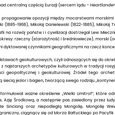
 nad centralną częścią Eurazji (sercem lądu –
Heartlande
rzez propagowanie opozycji między mocarstwami morskimi
cki (1895-1968), Mikołaj Danielewski (1822-1885), Mikołaj
fii na rozwój państw i i cywilizacji dostrzegał Lew Mieczni
i na okresy: rzeczny (starożytność i średniowiecze), morsk
i dyktowanej czynnikami geograficznymi na rzecz koncep
tawach geokulturowych, czyli odnoszących się do określen
m z najstarszych archetypów kulturowych w tradycji rosyj
i geopolitycznej i geokulturowej. Źródeł tego archet
ą siecią jezior i bagien, tworzącą swego rodzaju „kontyn
rmułował ważne określenie „Wielki Limitrof”, które od
Azję Środkową, a następnie pas zasiedlony przez ludy 
że Sinciang oraz niepodległą Mongolię, Mongolię We
 graniczny, ciągnący się od Morza Bałtyckiego po Pacyfi