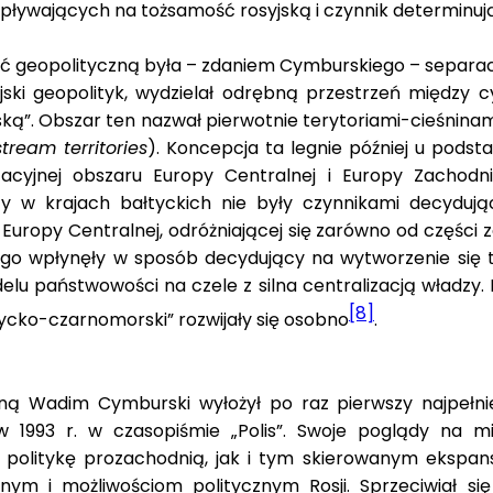
ływających na tożsamość rosyjską i czynnik determinują
 geopolityczną była – zdaniem Cymburskiego – separac
osyjski geopolityk, wydzielał odrębną przestrzeń między
ką”. Obszar ten nazwał pierwotnie terytoriami-cieśninam
stream territories
). Koncepcja ta legnie później u podsta
acyjnej obszaru Europy Centralnej i Europy Zachodnie
w krajach bałtyckich nie były czynnikami decydując
uropy Centralnej, odróżniającej się zarówno od części z
o wpłynęły w sposób decydujący na wytworzenie się te
lu państwowości na czele z silna centralizacją władzy. R
[8]
ycko-czarnomorski” rozwijały się osobno
.
ną Wadim Cymburski wyłożył po raz pierwszy najpełni
 1993 r. w czasopiśmie „Polis”. Swoje poglądy na mi
olitykę prozachodnią, jak i tym skierowanym ekspansj
m i możliwościom politycznym Rosji. Sprzeciwiał się ta