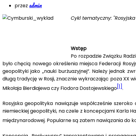
admin
przez
Cykl tematyczny: "Rosyjska
Wstęp
Po rozpadzie Związku Radzie
było chęcią nowego określenia miejsca Federacji Rosyj
geopolityki jako „nauki burżuazyjnej”. Należy jednak z
długą tradycję w Rosji, znacznie wykraczając poza XX w
[1]
Mikołaja Bierdiajewa czy Fiodora Dostojewskiego
.
Rosyjska geopolityka nawiązuje współcześnie szeroko do
niemieckiej geopolityki, na czele z koncepcjami Karla H
międzynarodowej. Popularne są zatem nawiązania do ko
Koncepcja „Rosji-wyspy” zaprezentowana i propagowa