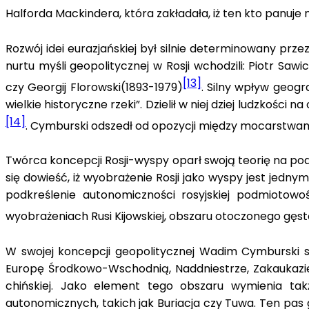
Halforda Mackindera, która zakładała, iż ten kto panuje
Rozwój idei eurazjańskiej był silnie determinowany p
nurtu myśli geopolitycznej w Rosji wchodzili: Piotr Sawi
[13]
czy Georgij Florowski(1893-1979)
. Silny wpływ geogra
wielkie historyczne rzeki”. Dzielił w niej dziej ludzkośc
[14]
. Cymburski odszedł od opozycji między mocarstwam
Twórca koncepcji Rosji-wyspy oparł swoją teorię na pods
się dowieść, iż wyobrażenie Rosji jako wyspy jest jedny
podkreślenie autonomiczności rosyjskiej podmiotowośc
wyobrażeniach Rusi Kijowskiej, obszaru otoczonego gęst
W swojej koncepcji geopolitycznej Wadim Cymburski sfo
Europę Środkowo-Wschodnią, Naddniestrze, Zakaukazie, 
chińskiej. Jako element tego obszaru wymienia tak
autonomicznych, takich jak Buriacja czy Tuwa. Ten pas