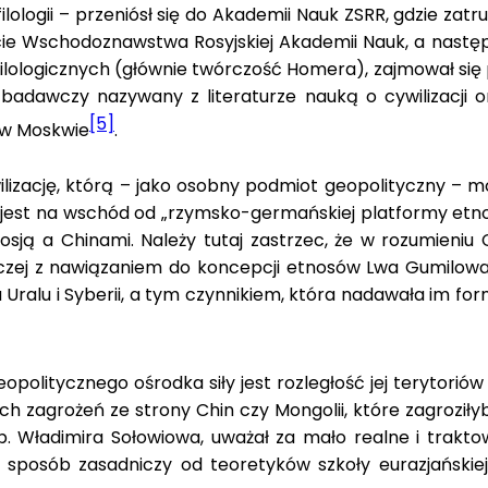
ilologii – przeniósł się do Akademii Nauk ZSRR, gdzie za
e Wschodoznawstwa Rosyjskiej Akademii Nauk, a następnie
lologicznych (głównie twórczość Homera), zajmował się p
badawczy nazywany z literaturze nauką o cywilizacji o
[5]
 w Moskwie
.
ilizację, którą – jako osobny podmiot geopolityczny – m
 jest na wschód od „rzymsko-germańskiej platformy etnoc
ją a Chinami. Należy tutaj zastrzec, że w rozumieniu C
czej z nawiązaniem do koncepcji etnosów Lwa Gumilowa.
 Uralu i Syberii, a tym czynnikiem, która nadawała im fo
politycznego ośrodka siły jest rozległość jej terytoriów 
ych zagrożeń ze strony Chin czy Mongolii, które zagroził
p. Władimira Sołowiowa, uważał za mało realne i traktow
sposób zasadniczy od teoretyków szkoły eurazjańskiej, 