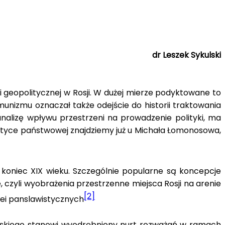
dr Leszek Sykulski
ji geopolitycznej w Rosji. W dużej mierze podyktowane to
unizmu oznaczał także odejście do historii traktowania
 analizę wpływu przestrzeni na prowadzenie polityki, ma
olityce państwowej znajdziemy już u Michała Łomonosowa,
od koniec XIX wieku. Szczególnie popularne są koncepcje
, czyli wyobrażenia przestrzenne miejsca Rosji na arenie
[2]
ei panslawistycznych
rskiego stanowi wyodrębniony nurt rozważań w ramach