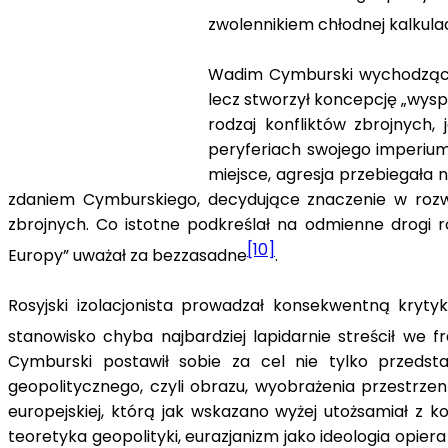
zwolennikiem chłodnej kalkula
Wadim Cymburski wychodząc z z
lecz stworzył koncepcję „wyspi
rodzaj konfliktów zbrojnych, 
peryferiach swojego imperium.
miejsce, agresja przebiegała 
zdaniem Cymburskiego, decydujące znaczenie w rozwo
zbrojnych. Co istotne podkreślał na odmienne drogi ro
[10]
Europy” uważał za bezzasadne
.
Rosyjski izolacjonista prowadzał konsekwentną krytyk
stanowisko chyba najbardziej lapidarnie streścił we 
Cymburski postawił sobie za cel nie tylko przedsta
geopolitycznego, czyli obrazu, wyobrażenia przestrzenn
europejskiej, którą jak wskazano wyżej utożsamiał z ko
teoretyka geopolityki, eurazjanizm jako ideologia opier