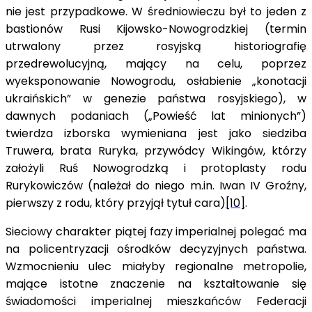
nie jest przypadkowe. W średniowieczu był to jeden z
bastionów Rusi Kijowsko-Nowogrodzkiej (termin
utrwalony przez rosyjską historiografię
przedrewolucyjną, mający na celu, poprzez
wyeksponowanie Nowogrodu, osłabienie „konotacji
ukraińskich” w genezie państwa rosyjskiego), w
dawnych podaniach („Powieść lat minionych”)
twierdza izborska wymieniana jest jako siedziba
Truwera, brata Ruryka, przywódcy Wikingów, którzy
założyli Ruś Nowogrodzką i protoplasty rodu
Rurykowiczów (należał do niego m.in. Iwan IV Groźny,
pierwszy z rodu, który przyjął tytuł cara)
[10]
.
Sieciowy charakter piątej fazy imperialnej polegać ma
na policentryzacji ośrodków decyzyjnych państwa.
Wzmocnieniu ulec miałyby regionalne metropolie,
mające istotne znaczenie na kształtowanie się
świadomości imperialnej mieszkańców Federacji