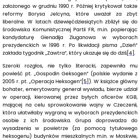
założonego w grudniu 1990 r. Później krytykował także
reformy Borysa Jelcyna, które uważał za zbyt
liberalne. W latach dziewięćdziesiątych zbliżył się do
środowiska Komunistycznej Partii FR, m.in. popierając
kandydaturę Gienadija Ziuganowa w wyborach
prezydenckich w 1996 r. Po likwidacji pisma „Dzień”
zakłada tygodnik „Zawtra”, który ukazuje się do dziś
[4]
.
Szeroki rozgłos, nie tylko literacki, zapewniła mu
powieść pt. „Gospodin Geksogen” (polskie wydanie z
2005 r. pt. „Operacja Heksogen”
[5]
). W książce główny
bohater, emerytowany generał wywiadu, bierze udział
w operacji, kierowanej przez byłych oficerów KGB,
mającej na celu sprowokowanie wojny w Czeczenii,
która ułatwiłaby wygraną w wyborach prezydenckich
osobie z ich środowiska. Grupa doprowadza do
wysadzenia w powietrze (za pomocą tytułowego
heksogenu) budynków mieszkalnych m.in. w Moskwie,