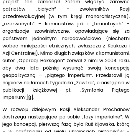
projekt ten zamierzał zatem włączyć zarówno
patriotów „białych” – zwolenników Rosji
przedrewolucyjnej (w tym kręgi monarchistyczne),
„czerwonych” – komunistów, jak i „brunatnych” –
organizacje szowinistyczne, opowiadające się za
państwem jednolitym narodowościowo (niechętni
wobec mniejszości etnicznych, zwłaszcza z Kaukazu i
Azji Centralnej). Mimo długich związków z komunistami,
autor „Operacji Heksogen” zerwał z nimi w 2004 roku,
aby dwa lata później wysunąć swoją koncepcję
geopolityczną – „piątego imperium”. Przedstawił ją
najpierw na łamach tygodnika „Zawtra”, a następnie w
publikacji książkowej pt. „Symfonia Piątego
Imperium”
[8]
.
W rozwoju dziejowym Rosji Aleksander Prochanow
dostrzega następujące po sobie „fazy imperialne”. W
jego koncepcji, pierwszą fazą była Ruś Kijowska, którą
– w odróżnieniu od wielu ukraińskich historyków –