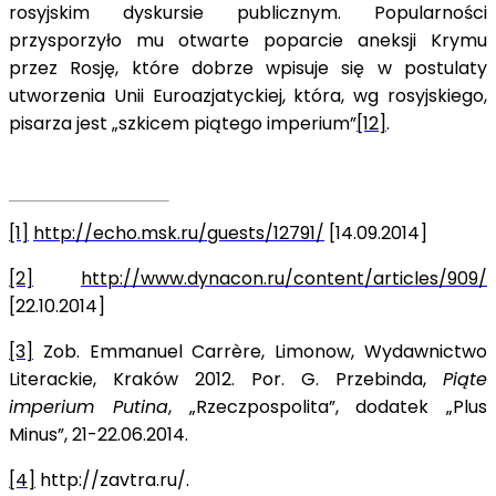
rosyjskim dyskursie publicznym. Popularności
przysporzyło mu otwarte poparcie aneksji Krymu
przez Rosję, które dobrze wpisuje się w postulaty
utworzenia Unii Euroazjatyckiej, która, wg rosyjskiego,
pisarza jest „szkicem piątego imperium”
[12]
.
[1]
http://echo.msk.ru/guests/12791/
[14.09.2014]
[2]
http://www.dynacon.ru/content/articles/909/
[22.10.2014]
[3]
Zob. Emmanuel Carrère, Limonow, Wydawnictwo
Literackie, Kraków 2012. Por. G. Przebinda,
Piąte
imperium Putina
, „Rzeczpospolita”, dodatek „Plus
Minus”, 21-22.06.2014.
[4]
http://zavtra.ru/.