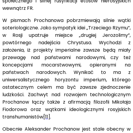
społecznego i silnej rusyfikacji etosów nierosyjskich
wewnątrz FR.
W pismach Prochanowa pobrzmiewają silnie wątki
soteriologiczne. Jako sympatyk idei „Trzeciego Rzymu”,
w Rosji upatruje miejsce „drugiej Jerozolimy”,
powtórnego nadejścia Chrystusa. Wychodzi z
założenia, iż projekty imperialne zawsze będą miały
przewagę nad państwami narodowymi, czy też
koncepcjami mocarstwowymi, opieranymi na
państwach narodowych. Wynikać to ma z
uniwersalistycznego horyzontu imperium, którego
ostatecznym celem ma być zawsze zjednoczenie
ludzkości. Zachwyt nad rozwojem technologicznym
Prochanow łączy także z afirmacją filozofii Mikołaja
Fiodorowa oraz wątkami ideologicznymi rosyjskich
transhumanistów
[11]
.
Obecnie Aleksander Prochanow jest stale obecny w