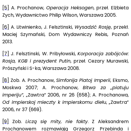
[5]
A. Prochanow,
Operacja Heksogen
, przeł. Elżbieta
Zych, Wydawnictwo Philip Wilson, Warszawa 2005.
[6]
A. Litwinienko, J. Felsztinski,
Wysadzić Rosję
, przekł.
Maciej Szymański, Dom Wydawniczy Rebis, Poznań
2013.
[7]
J. Felsztinski, W. Pribyłowski,
Korporacja zabójców:
Rosja, KGB i prezydent Putin
, przeł. Cezary Murawski,
Prószyński i S-ka, Warszawa 2008.
[8]
Zob. A. Prochanow,
Simfonija Piatoj Imperii
, Eksmo,
Moskwa 2007; A. Prochanow,
Bitwa za „piatuju
imperiju”
, „Zawtra” 2006, nr 26 (658); A. Prochanowa,
Od impierskoj mieczty k impierskomu diełu
, „Zawtra”
2006, nr 37 (669).
[9]
Zob.
Liczą się mity, nie fakty
. Z Aleksandrem
Prochanowem rozmawiają Grzegorz Przebinda i