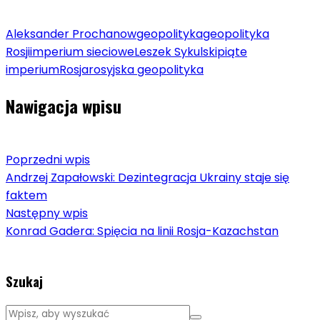
Aleksander Prochanow
geopolityka
geopolityka
Rosji
imperium sieciowe
Leszek Sykulski
piąte
imperium
Rosja
rosyjska geopolityka
Nawigacja wpisu
Poprzedni wpis
Andrzej Zapałowski: Dezintegracja Ukrainy staje się
faktem
Następny wpis
Konrad Gadera: Spięcia na linii Rosja-Kazachstan
Szukaj