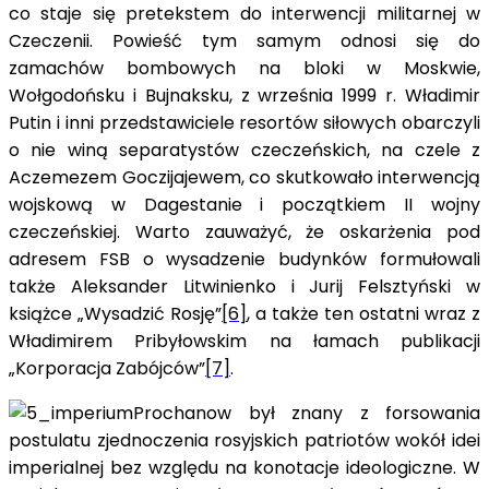
co staje się pretekstem do interwencji militarnej w
Czeczenii. Powieść tym samym odnosi się do
zamachów bombowych na bloki w Moskwie,
Wołgodońsku i Bujnaksku, z września 1999 r. Władimir
Putin i inni przedstawiciele resortów siłowych obarczyli
o nie winą separatystów czeczeńskich, na czele z
Aczemezem Goczijajewem, co skutkowało interwencją
wojskową w Dagestanie i początkiem II wojny
czeczeńskiej. Warto zauważyć, że oskarżenia pod
adresem FSB o wysadzenie budynków formułowali
także Aleksander Litwinienko i Jurij Felsztyński w
książce „Wysadzić Rosję”
[6]
, a także ten ostatni wraz z
Władimirem Pribyłowskim na łamach publikacji
„Korporacja Zabójców”
[7]
.
Prochanow był znany z forsowania
postulatu zjednoczenia rosyjskich patriotów wokół idei
imperialnej bez względu na konotacje ideologiczne. W