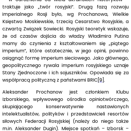
traktuje jako „twór rosyjski”. Drugą fazą rozwoju
imperialnego Rosji było, wg Prochanowa, Wielkie
Księstwo Moskiewskie, trzecią Cesarstwo Rosyjskie, a
czwartą Związek Sowiecki. Rosyjski teoretyk wskazuje,
że od czasów dojścia do władzy Władimira Putina
mamy do czynienia z kształtowaniem się „piątego
imperium”, które ostatecznie, w jego opinii, powinno
osiągnąć formę imperium sieciowego. Jako głównego,
geopolitycznego rywala imperium rosyjskiego uznaje
Stany Zjednoczone i ich sojuszników. Opowiada się za
współpracą polityczną z państwami BRIC
[9]
.
Aleksander Prochanow jest członkiem Klubu
Izborskiego, wpływowego ośrodka opiniotwórczego,
skupiającego konserwatywnie nastawionych
intelektualistów, polityków i przedstawicieli resortów
siłowych Federacji Rosyjskiej (należy do niego także
m.in. Aleksander Dugin). Miejsce spotkań – Izborsk –