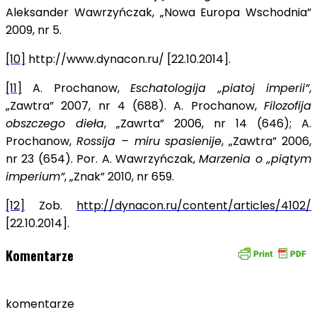
Aleksander Wawrzyńczak, „Nowa Europa Wschodnia”
2009, nr 5.
[10]
http://www.dynacon.ru/
[22.10.2014].
[11]
A. Prochanow,
Eschatologija „piatoj imperii”
,
„Zawtra” 2007, nr 4 (688). A. Prochanow,
Filozofija
obszczego dieła
, „Zawrta” 2006, nr 14 (646); A.
Prochanow,
Rossija – miru spasienije
, „Zawtra” 2006,
nr 23 (654). Por. A. Wawrzyńczak,
Marzenia o „piątym
imperium”
, „Znak” 2010, nr 659.
[12]
Zob.
http://dynacon.ru/content/articles/4102/
[22.10.2014].
Komentarze
komentarze