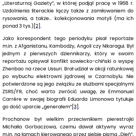
„Literaturnoj Gaziety”, w której podjął pracę w 1968 r.
Uzdolnienia literackie łączy także z zamiłowaniem do
rysowania, a także… kolekcjonowania motyli (ma ich
ponad 3 tys.)
[2]
.
Jako korespondent tego periodyku pisał reportaże
m.in. z Afganistanu, Kambodży, Angoli czy Nikaragui. Był
jednym z pierwszych dziennikarzy, który w swoim
reportażu opisywał konflikt sowiecko-chiński o wyspę
Zhenbao na rzece Ussuri. Brał udział w akcji ratunkowej
po wybuchu elektrowni jądrowej w Czarnobylu. Nie
potwierdzone są jego związku ze służbami specjalnymi
ZSRS/FR, choć warto zwrócić uwagę, że Emmanuel
Carrère w swojej biografii Eduarda Limonowa tytułuje
go dość uparcie „generałem”
[3]
.
Prochanow był wielkim przeciwnikiem pierestrojki
Michaiła Gorbaczowa, czemu dawał aktywny wyraz
m.in. na łamach kierowanego przez siebie pisma „Dień”,