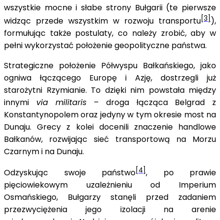
wszystkie mocne i słabe strony Bułgarii (te pierwsze
[3]
widząc przede wszystkim w rozwoju transportu
),
formułując także postulaty, co należy zrobić, aby w
pełni wykorzystać położenie geopolityczne państwa.
Strategiczne położenie Półwyspu Bałkańskiego, jako
ogniwa łączącego Europę i Azję, dostrzegli już
starożytni Rzymianie. To dzięki nim powstała między
innymi
via militaris
– droga łącząca Belgrad z
Konstantynopolem oraz jedyny w tym okresie most na
Dunaju. Grecy z kolei docenili znaczenie handlowe
Bałkanów, rozwijając sieć transportową na Morzu
Czarnym i na Dunaju.
[4]
Odzyskując swoje państwo
, po prawie
pięciowiekowym uzależnieniu od Imperium
Osmańskiego, Bułgarzy stanęli przed zadaniem
przezwyciężenia jego izolacji na arenie