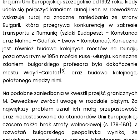
krajami Unii Europejskiej, szczególnie od 1992 roku, kiedy
udało się połączyć kanałem Dunaj i Ren. M. Dewedżiew
wskazuje tutaj na znaczne zaniedbania ze strony
Bułgarii, która przegrywa konkurencję w zakresie
transportu z Rumunią (szlaki Budapeszt – Konstanca
oraz Malmö – Gdańsk – Lwów – Konstanca). Konieczna
jest również budowa kolejnych mostów na Dunaju,
poza otwartym w 1954 moście Ruse-Giurgiu. Konieczne
zdaniem bułgarskiego profesora było dokończenie
[6]
mostu Widyń-Calafat
oraz budowa kolejnego,
położonego między nimi.
Na podobne zaniedbania w kwestii przejść granicznych
M. Dewedżiew zwrócił uwagę w rozdziale piątym. Za
największy problem uznał ich małą przepustowość
oraz niedostosowanie do standardów Unii Europejskiej,
czasem także brak strefy wolnocłowej (s. 179-180). Z
rozważań bułgarskiego geopolityka wynika, że