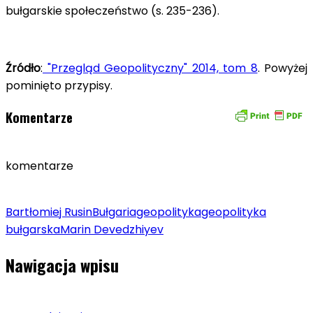
bułgarskie społeczeństwo (s. 235-236).
Źródło
:
"Przegląd Geopolityczny" 2014, tom 8
. Powyżej
pominięto przypisy.
Komentarze
komentarze
Bartłomiej Rusin
Bułgaria
geopolityka
geopolityka
bułgarska
Marin Devedzhiyev
Nawigacja wpisu