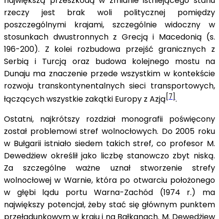
największą przeszkodą w zmianie istniejącego stanu
rzeczy jest brak woli politycznej pomiędzy
poszczególnymi krajami, szczególnie widoczny w
stosunkach dwustronnych z Grecją i Macedonią (s.
196-200). Z kolei rozbudowa przejść granicznych z
Serbią i Turcją oraz budowa kolejnego mostu na
Dunaju ma znaczenie przede wszystkim w kontekście
rozwoju transkontynentalnych sieci transportowych,
[7]
łączących wszystkie zakątki Europy z Azją
.
Ostatni, najkrótszy rozdział monografii poświęcony
został problemowi stref wolnocłowych. Do 2005 roku
w Bułgarii istniało siedem takich stref, co profesor M.
Dewedżiew określił jako liczbę stanowczo zbyt niską.
Za szczególne ważne uznał stworzenie strefy
wolnocłowej w Warnie, która po otwarciu położonego
w głębi lądu portu Warna-Zachód (1974 r.) ma
największy potencjał, żeby stać się głównym punktem
przeładunkowym w kraju i na Bałkanach. M. Dewedżiew