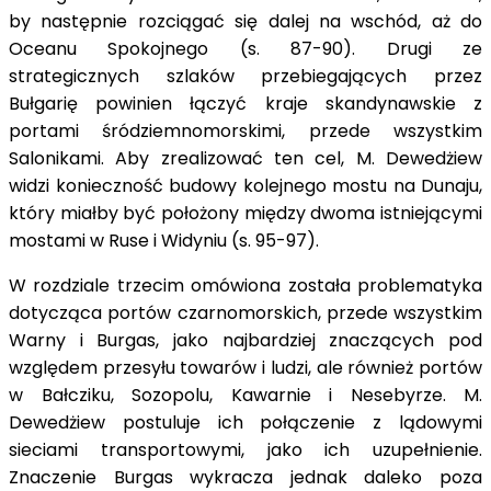
by następnie rozciągać się dalej na wschód, aż do
Oceanu Spokojnego (s. 87-90). Drugi ze
strategicznych szlaków przebiegających przez
Bułgarię powinien łączyć kraje skandynawskie z
portami śródziemnomorskimi, przede wszystkim
Salonikami. Aby zrealizować ten cel, M. Dewedżiew
widzi konieczność budowy kolejnego mostu na Dunaju,
który miałby być położony między dwoma istniejącymi
mostami w Ruse i Widyniu (s. 95-97).
W rozdziale trzecim omówiona została problematyka
dotycząca portów czarnomorskich, przede wszystkim
Warny i Burgas, jako najbardziej znaczących pod
względem przesyłu towarów i ludzi, ale również portów
w Bałcziku, Sozopolu, Kawarnie i Nesebyrze. M.
Dewedżiew postuluje ich połączenie z lądowymi
sieciami transportowymi, jako ich uzupełnienie.
Znaczenie Burgas wykracza jednak daleko poza