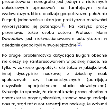
prezentowana monografia jest jednym z nielicznych
całościowych opracowań na tamtejszym rynku
wydawniczym, które analizuje geopolityczne położenie
Bułgarii, jednocześnie ukazując praktyczne możliwości
[1]
wykorzystania jej potencjału
. Na korzyść pracy
przemawia także osoba autora. Profesor Marin
Dewedżiew jest niekwestionowanym autorytetem w
[2]
dziedzinie geopolityki w swojej ojczyźnie
.
Po drugie, problematyka dotycząca Bułgarii obecnie
nie cieszy się zainteresowaniem w polskiej nauce, nie
tylko w zakresie geopolityki, ale także w jakiejkolwiek
innej dyscyplinie naukowej z dziedziny nauk
społecznych czy humanistycznych (pomijając
oczywiście specjalistyczne studia slawistyczne).
Sytuacja ta sprawia, że niemal każda praca, choćby o
charakterze przyczynkarskim, stanowi swego rodzaju
novum
, stąd też autor recenzji ma nadzieję, że wzbudzi