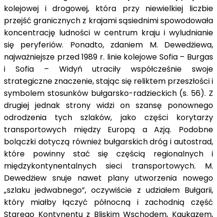
kolejowej i drogowej, która przy niewielkiej liczbie
przejść granicznych z krajami sąsiednimi spowodowała
koncentrację ludności w centrum kraju i wyludnianie
się peryferiów. Ponadto, zdaniem M. Dewedżiewa,
najważniejsze przed 1989 r. linie kolejowe Sofia – Burgas
i Sofia – Widyń utraciły współcześnie swoje
strategiczne znaczenie, stając się reliktem przeszłości i
symbolem stosunków bułgarsko-radzieckich (s. 56). Z
drugiej jednak strony widzi on szansę ponownego
odrodzenia tych szlaków, jako części korytarzy
transportowych między Europą a Azją. Podobne
bolączki dotyczą również bułgarskich dróg i autostrad,
które powinny stać się częścią regionalnych i
międzykontynentalnych sieci transportowych. M.
Dewedżiew snuje nawet plany utworzenia nowego
„szlaku jedwabnego”, oczywiście z udziałem Bułgarii,
który miałby łączyć północną i zachodnią część
Starego Kontynentu z Bliskim Wschodem, Kaukazem,