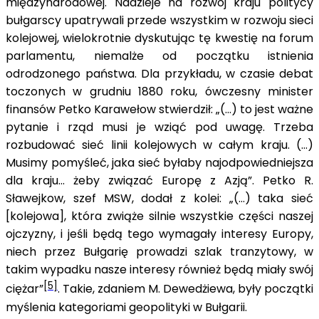
międzynarodowej. Nadzieje na rozwój kraju politycy
bułgarscy upatrywali przede wszystkim w rozwoju sieci
kolejowej, wielokrotnie dyskutując tę kwestię na forum
parlamentu, niemalże od początku istnienia
odrodzonego państwa. Dla przykładu, w czasie debat
toczonych w grudniu 1880 roku, ówczesny minister
finansów Petko Karawełow stwierdził: „(…) to jest ważne
pytanie i rząd musi je wziąć pod uwagę. Trzeba
rozbudować sieć linii kolejowych w całym kraju. (…)
Musimy pomyśleć, jaka sieć byłaby najodpowiedniejsza
dla kraju… żeby związać Europę z Azją”. Petko R.
Sławejkow, szef MSW, dodał z kolei: „(…) taka sieć
[kolejowa], która zwiąże silnie wszystkie części naszej
ojczyzny, i jeśli będą tego wymagały interesy Europy,
niech przez Bułgarię prowadzi szlak tranzytowy, w
takim wypadku nasze interesy również będą miały swój
[5]
ciężar”
. Takie, zdaniem M. Dewedżiewa, były początki
myślenia kategoriami geopolityki w Bułgarii.