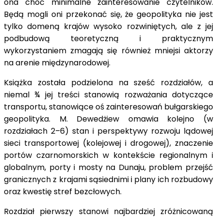
ona choć minimalne zainteresowanie czytelników.
Będą mogli oni przekonać się, że geopolityka nie jest
tylko domeną krajów wysoko rozwiniętych, ale z jej
podbudową teoretyczną i praktycznym
wykorzystaniem zmagają się również mniejsi aktorzy
na arenie międzynarodowej.
Książka została podzielona na sześć rozdziałów, a
niemal ¾ jej treści stanowią rozważania dotyczące
transportu, stanowiące oś zainteresowań bułgarskiego
geopolityka. M. Dewedżiew omawia kolejno (w
rozdziałach 2–6) stan i perspektywy rozwoju lądowej
sieci transportowej (kolejowej i drogowej), znaczenie
portów czarnomorskich w kontekście regionalnym i
globalnym, porty i mosty na Dunaju, problem przejść
granicznych z krajami sąsiednimi i plany ich rozbudowy
oraz kwestię stref bezcłowych.
Rozdział pierwszy stanowi najbardziej zróżnicowaną