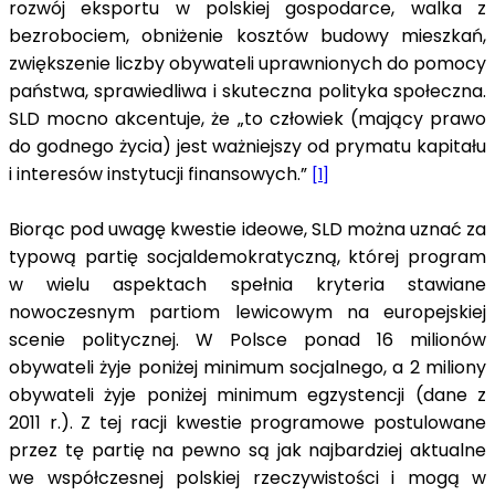
rozwój eksportu w polskiej gospodarce, walka z
bezrobociem, obniżenie kosztów budowy mieszkań,
zwiększenie liczby obywateli uprawnionych do pomocy
państwa, sprawiedliwa i skuteczna polityka społeczna.
SLD mocno akcentuje, że „to człowiek (mający prawo
do godnego życia) jest ważniejszy od prymatu kapitału
i interesów instytucji finansowych.”
[1]
Biorąc pod uwagę kwestie ideowe, SLD można uznać za
typową partię socjaldemokratyczną, której program
w wielu aspektach spełnia kryteria stawiane
nowoczesnym partiom lewicowym na europejskiej
scenie politycznej. W Polsce ponad 16 milionów
obywateli żyje poniżej minimum socjalnego, a 2 miliony
obywateli żyje poniżej minimum egzystencji (dane z
2011 r.). Z tej racji kwestie programowe postulowane
przez tę partię na pewno są jak najbardziej aktualne
we współczesnej polskiej rzeczywistości i mogą w