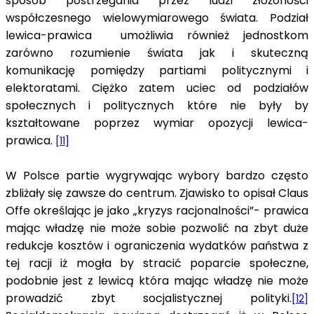
sposób postrzegania przez ludzi złożoności
współczesnego wielowymiarowego świata. Podział
lewica-prawica umożliwia również jednostkom
zarówno rozumienie świata jak i skuteczną
komunikację pomiędzy partiami politycznymi i
elektoratami. Ciężko zatem uciec od podziałów
społecznych i politycznych które nie były by
kształtowane poprzez wymiar opozycji lewica-
prawica.
[11]
W Polsce partie wygrywając wybory bardzo często
zbliżały się zawsze do centrum. Zjawisko to opisał Claus
Offe określając je jako „kryzys racjonalności”- prawica
mając władzę nie może sobie pozwolić na zbyt duże
redukcje kosztów i ograniczenia wydatków państwa z
tej racji iż mogła by stracić poparcie społeczne,
podobnie jest z lewicą która mając władzę nie może
prowadzić zbyt socjalistycznej polityki.
[12]