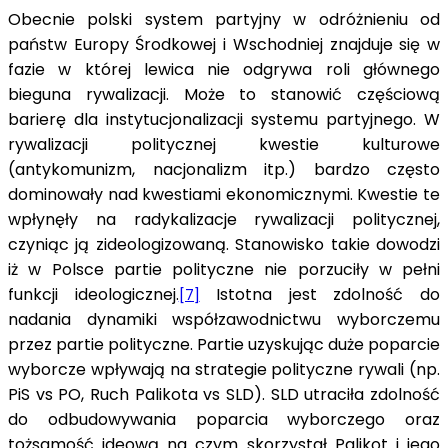
Obecnie polski system partyjny w odróżnieniu od
państw Europy Środkowej i Wschodniej znajduje się w
fazie w której lewica nie odgrywa roli głównego
bieguna rywalizacji. Może to stanowić częściową
barierę dla instytucjonalizacji systemu partyjnego. W
rywalizacji politycznej kwestie kulturowe
(antykomunizm, nacjonalizm itp.) bardzo często
dominowały nad kwestiami ekonomicznymi. Kwestie te
wpłynęły na radykalizacje rywalizacji politycznej,
czyniąc ją zideologizowaną. Stanowisko takie dowodzi
iż w Polsce partie polityczne nie porzuciły w pełni
funkcji ideologicznej.
Istotna jest zdolność do
[7]
nadania dynamiki współzawodnictwu wyborczemu
przez partie polityczne. Partie uzyskując duże poparcie
wyborcze wpływają na strategie polityczne rywali (np.
PiS vs PO, Ruch Palikota vs SLD). SLD utraciła zdolność
do odbudowywania poparcia wyborczego oraz
tożsamość ideową na czym skorzystał Palikot i jego