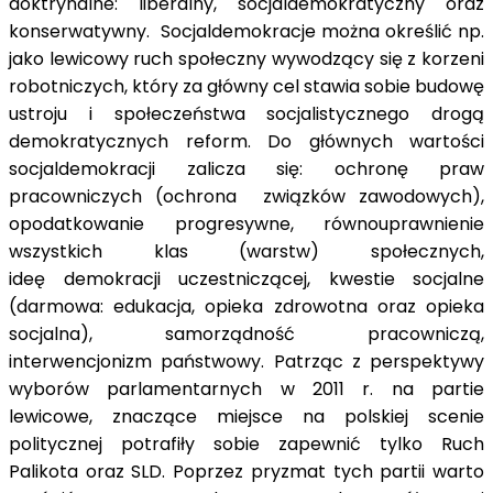
doktrynalne: liberalny, socjaldemokratyczny oraz
konserwatywny. Socjaldemokracje można określić np.
jako lewicowy ruch społeczny wywodzący się z korzeni
robotniczych, który za główny cel stawia sobie budowę
ustroju i społeczeństwa socjalistycznego drogą
demokratycznych reform. Do głównych wartości
socjaldemokracji zalicza się: ochronę praw
pracowniczych (ochrona związków zawodowych),
opodatkowanie progresywne, równouprawnienie
wszystkich klas (warstw) społecznych,
ideę demokracji uczestniczącej, kwestie socjalne
(darmowa: edukacja, opieka zdrowotna oraz opieka
socjalna), samorządność pracowniczą,
interwencjonizm państwowy. Patrząc z perspektywy
wyborów parlamentarnych w 2011 r. na partie
lewicowe, znaczące miejsce na polskiej scenie
politycznej potrafiły sobie zapewnić tylko Ruch
Palikota oraz SLD. Poprzez pryzmat tych partii warto