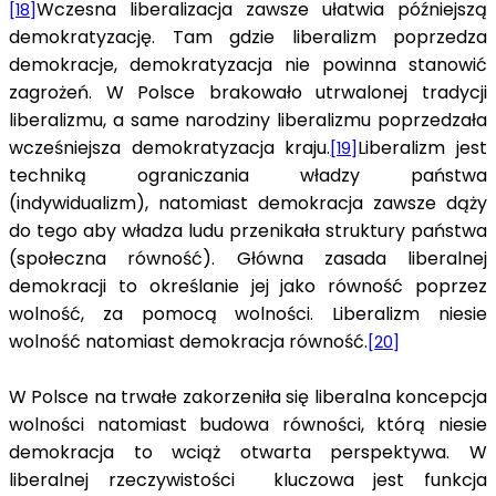
Wczesna liberalizacja zawsze ułatwia późniejszą
[18]
demokratyzację. Tam gdzie liberalizm poprzedza
demokracje, demokratyzacja nie powinna stanowić
zagrożeń. W Polsce brakowało utrwalonej tradycji
liberalizmu, a same narodziny liberalizmu poprzedzała
wcześniejsza demokratyzacja kraju.
Liberalizm jest
[19]
techniką ograniczania władzy państwa
(indywidualizm), natomiast demokracja zawsze dąży
do tego aby władza ludu przenikała struktury państwa
(społeczna równość). Główna zasada liberalnej
demokracji to określanie jej jako równość poprzez
wolność, za pomocą wolności. Liberalizm niesie
wolność natomiast demokracja równość.
[20]
W Polsce na trwałe zakorzeniła się liberalna koncepcja
wolności natomiast budowa równości, którą niesie
demokracja to wciąż otwarta perspektywa. W
liberalnej rzeczywistości kluczowa jest funkcja