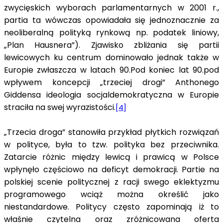
zwycięskich wyborach parlamentarnych w 2001 r.,
partia ta wówczas opowiadała się jednoznacznie za
neoliberalną polityką rynkową np. podatek liniowy,
„Plan Hausnera”). Zjawisko zbliżania się partii
lewicowych ku centrum dominowało jednak także w
Europie zwłaszcza w latach 90.Pod koniec lat 90.pod
wpływem koncepcji „trzeciej drogi” Anthonego
Giddensa ideologia socjaldemokratyczna w Europie
straciła na swej wyrazistości.
[4]
„Trzecia droga” stanowiła przykład płytkich rozwiązań
w polityce, była to tzw. polityka bez przeciwnika.
Zatarcie różnic między lewicą i prawicą w Polsce
wpłynęło częściowo na deficyt demokracji. Partie na
polskiej scenie politycznej z racji swego eklektyzmu
programowego wciąż można określić jako
niestandardowe. Politycy często zapominają iż to
właśnie czytelna oraz zróżnicowana oferta