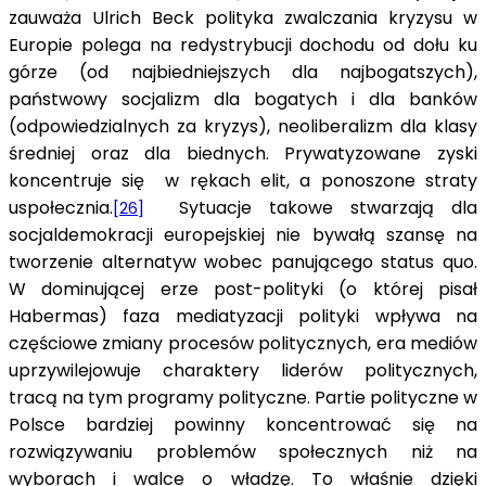
zauważa Ulrich Beck polityka zwalczania kryzysu w
Europie polega na redystrybucji dochodu od dołu ku
górze (od najbiedniejszych dla najbogatszych),
państwowy socjalizm dla bogatych i dla banków
(odpowiedzialnych za kryzys), neoliberalizm dla klasy
średniej oraz dla biednych. Prywatyzowane zyski
koncentruje się w rękach elit, a ponoszone straty
uspołecznia.
Sytuacje takowe stwarzają dla
[26]
socjaldemokracji europejskiej nie bywałą szansę na
tworzenie alternatyw wobec panującego status quo.
W dominującej erze post-polityki (o której pisał
Habermas) faza mediatyzacji polityki wpływa na
częściowe zmiany procesów politycznych, era mediów
uprzywilejowuje charaktery liderów politycznych,
tracą na tym programy polityczne. Partie polityczne w
Polsce bardziej powinny koncentrować się na
rozwiązywaniu problemów społecznych niż na
wyborach i walce o władzę. To właśnie dzięki