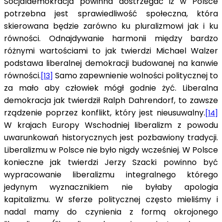
Socjaldemokracja powinna dostrzegać iż w Polsce
potrzebna jest sprawiedliwość społeczna, która
skierowana będzie zarówno ku pluralizmowi jak i ku
równości. Odnajdywanie harmonii między bardzo
różnymi wartościami to jak twierdzi Michael Walzer
podstawa liberalnej demokracji budowanej na kanwie
równości.
Samo zapewnienie wolności politycznej to
[13]
za mało aby człowiek mógł godnie żyć. Liberalna
demokracja jak twierdził Ralph Dahrendorf, to zawsze
rządzenie poprzez konflikt, który jest nieusuwalny.
[14]
W krajach Europy Wschodniej liberalizm z powodu
uwarunkowań historycznych jest pozbawiony tradycji.
Liberalizmu w Polsce nie było nigdy wcześniej. W Polsce
konieczne jak twierdzi Jerzy Szacki powinno być
wypracowanie liberalizmu integralnego którego
jedynym wyznacznikiem nie byłaby apologia
kapitalizmu. W sferze politycznej często mieliśmy i
nadal mamy do czynienia z formą okrojonego