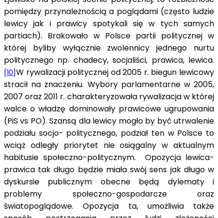
pomiędzy przynależnością a poglądami (często ludzie
lewicy jak i prawicy spotykali się w tych samych
partiach). Brakowało w Polsce partii politycznej w
której byliby wyłącznie zwolennicy jednego nurtu
politycznego np. chadecy, socjaliści, prawica, lewica.
W rywalizacji politycznej od 2005 r. biegun lewicowy
[10]
stracił na znaczeniu. Wybory parlamentarne w 2005,
2007 oraz 2011 r. charakteryzowała rywalizacja w której
walce o władzę dominowały prawicowe ugrupowania
(PiS vs PO). Szansą dla lewicy mogło by być utrwalenie
podziału socjo- politycznego, podział ten w Polsce to
wciąż odległy priorytet nie osiągalny w aktualnym
habitusie społeczno-politycznym. Opozycja lewica-
prawica tak długo będzie miała swój sens jak długo w
dyskursie publicznym obecne będą dylematy i
problemy społeczno-gospodarcze oraz
światopoglądowe. Opozycja ta, umożliwia także