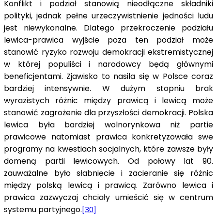
Konflikt i podział stanowią nieodłączne składniki
polityki, jednak pełne urzeczywistnienie jedności ludu
jest niewykonalne. Dlatego przekroczenie podziału
lewica-prawica wyjście poza ten podział może
stanowić ryzyko rozwoju demokracji ekstremistycznej
w której populiści i narodowcy będą głównymi
beneficjentami. Zjawisko to nasila się w Polsce coraz
bardziej intensywnie. W dużym stopniu brak
wyrazistych różnic między prawicą i lewicą może
stanowić zagrożenie dla przyszłości demokracji. Polska
lewica była bardziej wolnorynkowa niż partie
prawicowe natomiast prawica konkretyzowała swe
programy na kwestiach socjalnych, które zawsze były
domeną partii lewicowych. Od połowy lat 90.
zauważalne było słabnięcie i zacieranie się różnic
między polską lewicą i prawicą. Zarówno lewica i
prawica zazwyczaj chciały umieścić się w centrum
systemu partyjnego.
[30]