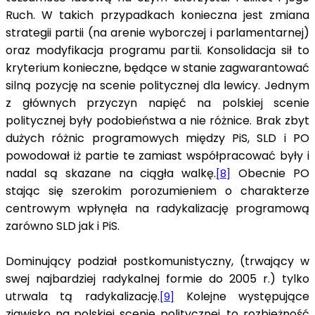
Ruch. W takich przypadkach konieczna jest zmiana
strategii partii (na arenie wyborczej i parlamentarnej)
oraz modyfikacja programu partii. Konsolidacja sił to
kryterium konieczne, będące w stanie zagwarantować
silną pozycję na scenie politycznej dla lewicy. Jednym
z głównych przyczyn napięć na polskiej scenie
politycznej były podobieństwa a nie różnice. Brak zbyt
dużych różnic programowych między PiS, SLD i PO
powodował iż partie te zamiast współpracować były i
nadal są skazane na ciągła walkę.
Obecnie PO
[8]
stając się szerokim porozumieniem o charakterze
centrowym wpłynęła na radykalizację programową
zarówno SLD jak i PiS.
Dominujący podział postkomunistyczny, (trwający w
swej najbardziej radykalnej formie do 2005 r.) tylko
utrwala tą radykalizację.
Kolejne występujące
[9]
zjawisko na polskiej scenie politycznej, to rozbieżność