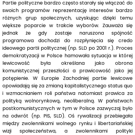
Partie polityczne bardzo często starały się włączać do
swoich programów reprezentację interesów bardzo
różnych grup społecznych, uzyskując dzięki temu
większe poparcie w trakcie wyborów. Zauważa się
jednak że gdy zostaje naruszona spójność
programowa dochodzi do rozpłynięcia się credo
ideowego partii politycznej (np. SLD po 2001 r.). Proces
demokratyzacji w Polsce hamowała sytuacja w której
lewicowość była określana jako obrona
komunistycznej przeszłości a prawicowość jako jej
potępienie. W Europie Zachodniej partie lewicowe
opowiadają się za zmianą kapitalistycznego status quo
i wzmacnianiem roli państwa natomiast prawica za
polityką wolnorynkową, neoliberalną. W państwach
postkomunistycznych w tym w Polsce zazwyczaj było
na odwrót (np. PiS, SLD). Oś rywalizacji przebiegała
między zwolennikami wolnego rynku i libertariańskiej
wizji społeczeństwa, a zwolennikami polityki