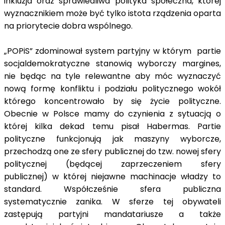
inkluzja oraz sprawiedliwa polityka społeczna, której
wyznacznikiem może być tylko istota rządzenia oparta
na priorytecie dobra wspólnego.
„POPiS” zdominował system partyjny w którym partie
socjaldemokratyczne stanowią wyborczy margines,
nie będąc na tyle relewantne aby móc wyznaczyć
nową formę konfliktu i podziału politycznego wokół
którego koncentrowało by się życie polityczne.
Obecnie w Polsce mamy do czynienia z sytuacją o
której kilka dekad temu pisał Habermas. Partie
polityczne funkcjonują jak maszyny wyborcze,
przechodzą one ze sfery publicznej do tzw. nowej sfery
politycznej (będącej zaprzeczeniem sfery
publicznej) w której niejawne machinacje władzy to
standard. Współcześnie sfera publiczna
systematycznie zanika. W sferze tej obywateli
zastępują partyjni mandatariusze a także