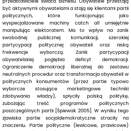
przedstawiciele świata biznesu. Obywatele przestają
być aktywnymi obywatelami a stają się klientami partii
politycznych, które funkcjonując jako
wyspecjalizowane machiny catch all umiejętnie
manipulując elektoratem. Ma to wpływ na zanik
swobodnej publicznej komunikacji, szerokiej
partycypacji politycznej obywateli oraz niską
frekwencje wyborczą. Zanik partycypacji
obywatelskiej pogłębia deficyt demokracji.
Ograniczenie demokracji liberalnej do zestawu
neutralnych procedur oraz transformacja obywateli w
politycznych konsumentów (przez partie typowo
wyborcze stosujące marketingowe techniki
zdobywania władzy), spłyciły polską politykę,
zubożając treść programów politycznych
poszczególnych partii [Śpiewak 2005]. W wyniku tego
zjawiska partie socjaldemokratyczne straciły na
znaczeniu. Partie polityczne (lewicowe, prawicowe)