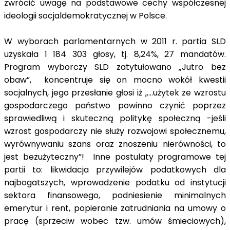
zwrócić uwagę na podstawowe cechy współczesnej
ideologii socjaldemokratycznej w Polsce.
W wyborach parlamentarnych w 2011 r. partia SLD
uzyskała 1 184 303 głosy, tj. 8,24%, 27 mandatów.
Program wyborczy SLD zatytułowano „Jutro bez
obaw”, koncentruje się on mocno wokół kwestii
socjalnych, jego przesłanie głosi iż „…użytek ze wzrostu
gospodarczego państwo powinno czynić poprzez
sprawiedliwą i skuteczną politykę społeczną -jeśli
wzrost gospodarczy nie służy rozwojowi społecznemu,
wyrównywaniu szans oraz znoszeniu nierówności, to
jest bezużyteczny”! Inne postulaty programowe tej
partii to: likwidacja przywilejów podatkowych dla
najbogatszych, wprowadzenie podatku od instytucji
sektora finansowego, podniesienie minimalnych
emerytur i rent, popieranie zatrudniania na umowy o
pracę (sprzeciw wobec tzw. umów śmieciowych),