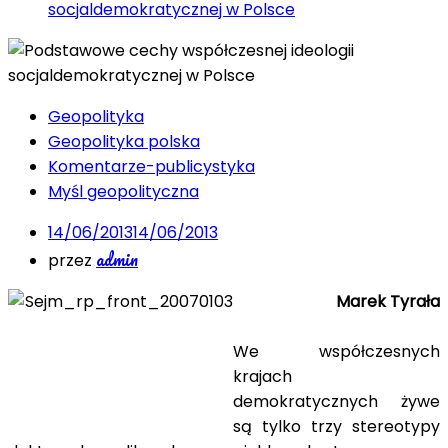
socjaldemokratycznej w Polsce
Geopolityka
Geopolityka polska
Komentarze-publicystyka
Myśl geopolityczna
14/06/2013
14/06/2013
admin
przez
Marek Tyrała
We współczesnych
krajach
demokratycznych żywe
są tylko trzy stereotypy