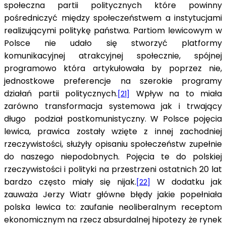
społeczna partii politycznych które powinny
pośredniczyć między społeczeństwem a instytucjami
realizującymi politykę państwa. Partiom lewicowym w
Polsce nie udało się stworzyć platformy
komunikacyjnej atrakcyjnej społecznie, spójnej
programowo która artykułowała by poprzez nie,
jednostkowe preferencje na szerokie programy
działań partii politycznych.
Wpływ na to miała
[21]
zarówno transformacja systemowa jak i trwający
długo podział postkomunistyczny. W Polsce pojęcia
lewica, prawica zostały wzięte z innej zachodniej
rzeczywistości, służyły opisaniu społeczeństw zupełnie
do naszego niepodobnych. Pojęcia te do polskiej
rzeczywistości i polityki na przestrzeni ostatnich 20 lat
bardzo często miały się nijak.
W dodatku jak
[22]
zauważa Jerzy Wiatr główne błędy jakie popełniała
polska lewica to: zaufanie neoliberalnym receptom
ekonomicznym na rzecz absurdalnej hipotezy że rynek