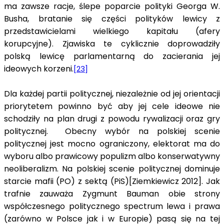
ma zawsze racje, ślepe poparcie polityki Georga W.
Busha, bratanie się części polityków lewicy z
przedstawicielami wielkiego kapitału (afery
korupcyjne). Zjawiska te cyklicznie doprowadziły
polską lewicę parlamentarną do zacierania jej
ideowych korzeni.
[23]
Dla każdej partii politycznej, niezależnie od jej orientacji
priorytetem powinno być aby jej cele ideowe nie
schodziły na plan drugi z powodu rywalizacji oraz gry
politycznej. Obecny wybór na polskiej scenie
politycznej jest mocno ograniczony, elektorat ma do
wyboru albo prawicowy populizm albo konserwatywny
neoliberalizm. Na polskiej scenie politycznej dominuje
starcie mafii (PO) z sektą (PiS)[Ziemkiewicz 2012]. Jak
trafnie zauważa Zygmunt Bauman obie strony
współczesnego politycznego spectrum lewa i prawa
(zarówno w Polsce jak i w Europie) pasą się na tej