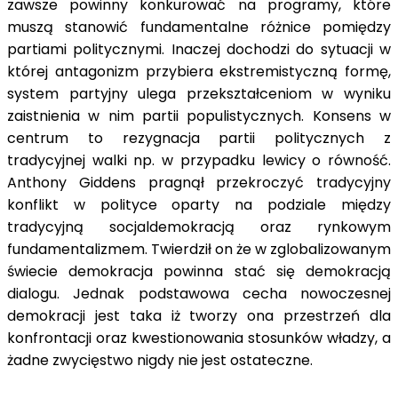
zawsze powinny konkurować na programy, które
muszą stanowić fundamentalne różnice pomiędzy
partiami politycznymi. Inaczej dochodzi do sytuacji w
której antagonizm przybiera ekstremistyczną formę,
system partyjny ulega przekształceniom w wyniku
zaistnienia w nim partii populistycznych. Konsens w
centrum to rezygnacja partii politycznych z
tradycyjnej walki np. w przypadku lewicy o równość.
Anthony Giddens pragnął przekroczyć tradycyjny
konflikt w polityce oparty na podziale między
tradycyjną socjaldemokracją oraz rynkowym
fundamentalizmem. Twierdził on że w zglobalizowanym
świecie demokracja powinna stać się demokracją
dialogu. Jednak podstawowa cecha nowoczesnej
demokracji jest taka iż tworzy ona przestrzeń dla
konfrontacji oraz kwestionowania stosunków władzy, a
żadne zwycięstwo nigdy nie jest ostateczne.