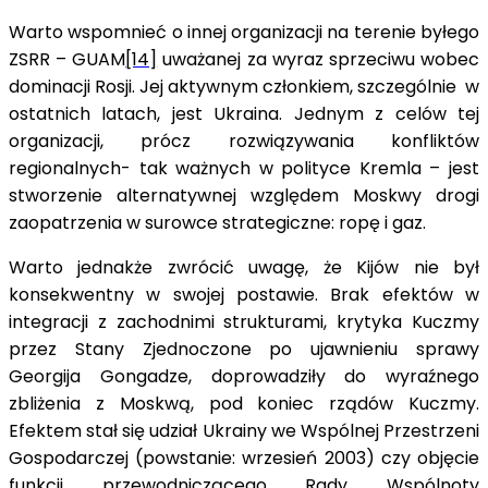
Warto wspomnieć o innej organizacji na terenie byłego
ZSRR – GUAM
[14]
uważanej za wyraz sprzeciwu wobec
dominacji Rosji. Jej aktywnym członkiem, szczególnie w
ostatnich latach, jest Ukraina. Jednym z celów tej
organizacji, prócz rozwiązywania konfliktów
regionalnych- tak ważnych w polityce Kremla – jest
stworzenie alternatywnej względem Moskwy drogi
zaopatrzenia w surowce strategiczne: ropę i gaz.
Warto jednakże zwrócić uwagę, że Kijów nie był
konsekwentny w swojej postawie. Brak efektów w
integracji z zachodnimi strukturami, krytyka Kuczmy
przez Stany Zjednoczone po ujawnieniu sprawy
Georgija Gongadze, doprowadziły do wyraźnego
zbliżenia z Moskwą, pod koniec rządów Kuczmy.
Efektem stał się udział Ukrainy we Wspólnej Przestrzeni
Gospodarczej (powstanie: wrzesień 2003) czy objęcie
funkcji przewodniczącego Rady Wspólnoty