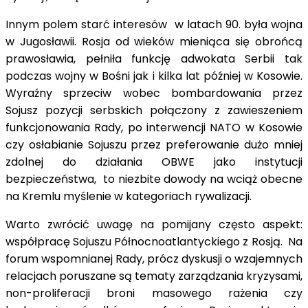
Innym polem starć interesów w latach 90. była wojna
w Jugosławii. Rosja od wieków mieniąca się obrońcą
prawosławia, pełniła funkcję adwokata Serbii tak
podczas wojny w Bośni jak i kilka lat później w Kosowie.
Wyraźny sprzeciw wobec bombardowania przez
Sojusz pozycji serbskich połączony z zawieszeniem
funkcjonowania Rady, po interwencji NATO w Kosowie
czy osłabianie Sojuszu przez preferowanie dużo mniej
zdolnej do działania OBWE jako instytucji
bezpieczeństwa, to niezbite dowody na wciąż obecne
na Kremlu myślenie w kategoriach rywalizacji.
Warto zwrócić uwagę na pomijany często aspekt:
współpracę Sojuszu Północnoatlantyckiego z Rosją. Na
forum wspomnianej Rady, prócz dyskusji o wzajemnych
relacjach poruszane są tematy zarządzania kryzysami,
non-proliferacji broni masowego rażenia czy