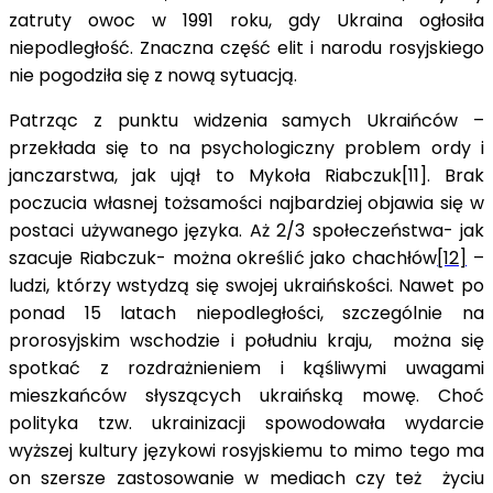
zatruty owoc w 1991 roku, gdy Ukraina ogłosiła
niepodległość. Znaczna część elit i narodu rosyjskiego
nie pogodziła się z nową sytuacją.
Patrząc z punktu widzenia samych Ukraińców –
przekłada się to na psychologiczny problem ordy i
janczarstwa, jak ujął to Mykoła Riabczuk[11]. Brak
poczucia własnej tożsamości najbardziej objawia się w
postaci używanego języka. Aż 2/3 społeczeństwa- jak
szacuje Riabczuk- można określić jako chachłów
[12]
–
ludzi, którzy wstydzą się swojej ukraińskości. Nawet po
ponad 15 latach niepodległości, szczególnie na
prorosyjskim wschodzie i południu kraju, można się
spotkać z rozdrażnieniem i kąśliwymi uwagami
mieszkańców słyszących ukraińską mowę. Choć
polityka tzw. ukrainizacji spowodowała wydarcie
wyższej kultury językowi rosyjskiemu to mimo tego ma
on szersze zastosowanie w mediach czy też życiu