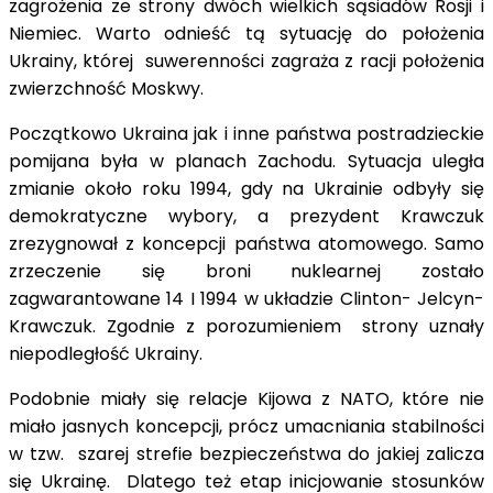
zagrożenia ze strony dwóch wielkich sąsiadów Rosji i
Niemiec. Warto odnieść tą sytuację do położenia
Ukrainy, której suwerenności zagraża z racji położenia
zwierzchność Moskwy.
Początkowo Ukraina jak i inne państwa postradzieckie
pomijana była w planach Zachodu. Sytuacja uległa
zmianie około roku 1994, gdy na Ukrainie odbyły się
demokratyczne wybory, a prezydent Krawczuk
zrezygnował z koncepcji państwa atomowego. Samo
zrzeczenie się broni nuklearnej zostało
zagwarantowane 14 I 1994 w układzie Clinton- Jelcyn-
Krawczuk. Zgodnie z porozumieniem strony uznały
niepodległość Ukrainy.
Podobnie miały się relacje Kijowa z NATO, które nie
miało jasnych koncepcji, prócz umacniania stabilności
w tzw. szarej strefie bezpieczeństwa do jakiej zalicza
się Ukrainę. Dlatego też etap inicjowanie stosunków