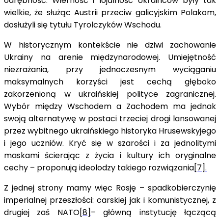
odrębność. Wierność i lojalność Ukraińców były tak
wielkie, że służąc Austrii przeciw galicyjskim Polakom,
dosłużyli się tytułu Tyrolczyków Wschodu.
W historycznym kontekście nie dziwi zachowanie
Ukrainy na arenie międzynarodowej. Umiejętność
niezrażania, przy jednoczesnym wyciąganiu
maksymalnych korzyści jest cechą głęboko
zakorzenioną w ukraińskiej polityce zagranicznej.
Wybór między Wschodem a Zachodem ma jednak
swoją alternatywę w postaci trzeciej drogi lansowanej
przez wybitnego ukraińskiego historyka Hrusewskyjego
i jego uczniów. Kryć się w szarości i za jednolitymi
maskami ścierając z życia i kultury ich oryginalne
cechy – proponują ideolodzy takiego rozwiązania
[7].
Z jednej strony mamy więc Rosję – spadkobierczynię
imperialnej przeszłości: carskiej jak i komunistycznej, z
drugiej zaś NATO
[8]
– główną instytucję łączącą