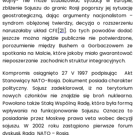
wojny- nie może stabilizować sytuacji w Europie,
zbliżenie Sojuszu do granic Rosji pogorszy jej sytuację
geostrategiczną, dając argumenty nacjonalistom –
syndrom oblężonej twierdzy, decyzja o rozszerzeniu
naruszałaby układ CFE
[21]
. Do tych powodów dodać
jeszcze można nigdzie publicznie nie potwierdzone,
porozumienie między Bushem a Gorbaczowem ze
spotkania na Malcie, które jakoby miało gwarantować
nieposzerzanie zachodnich struktur integracyjnych.
Kompromis osiągnięto 27 V 1997 podpisując Akt
Stanowiący NATO-Rosja. Dokument posiada charakter
polityczny. Sojusz zadeklarował, iż na terytorium
nowych członków nie znajdzie się broń nuklearna.
Powołano także Stałą Wspólną Radę, która była formą
wpływania na funkcjonowanie Sojuszu. Oznacza to
posiadanie przez Moskwę prawa veta wobec decyzji
sojuszu. W 2002 roku zastąpiono pierwsze forum
dyskusji, Radą NATO – Rosja.