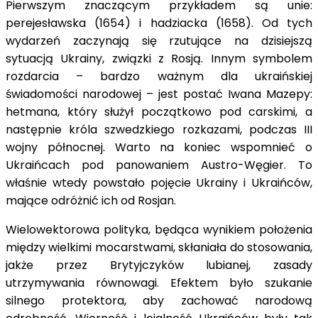
Pierwszym znaczącym przykładem są unie:
perejesławska (1654) i hadziacka (1658). Od tych
wydarzeń zaczynają się rzutujące na dzisiejszą
sytuacją Ukrainy, związki z Rosją. Innym symbolem
rozdarcia – bardzo ważnym dla ukraińskiej
świadomości narodowej – jest postać Iwana Mazepy:
hetmana, który służył początkowo pod carskimi, a
następnie króla szwedzkiego rozkazami, podczas III
wojny północnej. Warto na koniec wspomnieć o
Ukraińcach pod panowaniem Austro-Węgier. To
właśnie wtedy powstało pojęcie Ukrainy i Ukraińców,
mające odróżnić ich od Rosjan.
Wielowektorowa polityka, będąca wynikiem położenia
między wielkimi mocarstwami, skłaniała do stosowania,
jakże przez Brytyjczyków lubianej, zasady
utrzymywania równowagi. Efektem było szukanie
silnego protektora, aby zachować narodową