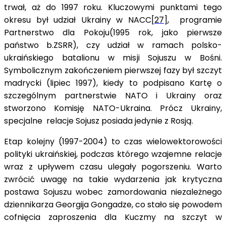
trwał, aż do 1997 roku. Kluczowymi punktami tego
okresu był udział Ukrainy w NACC
[27]
, programie
Partnerstwo dla Pokoju(1995 rok, jako pierwsze
państwo b.ZSRR), czy udział w ramach polsko-
ukraińskiego batalionu w misji Sojuszu w Bośni.
Symbolicznym zakończeniem pierwszej fazy był szczyt
madrycki (lipiec 1997), kiedy to podpisano Kartę o
szczególnym partnerstwie NATO i Ukrainy oraz
stworzono Komisję NATO-Ukraina. Prócz Ukrainy,
specjalne relacje Sojusz posiada jedynie z Rosją.
Etap kolejny (1997-2004) to czas wielowektorowości
polityki ukraińskiej, podczas którego wzajemne relacje
wraz z upływem czasu ulegały pogorszeniu. Warto
zwrócić uwagę na takie wydarzenia jak krytyczna
postawa Sojuszu wobec zamordowania niezależnego
dziennikarza Georgija Gongadze, co stało się powodem
cofnięcia zaproszenia dla Kuczmy na szczyt w