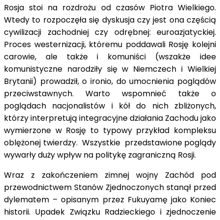
Rosja stoi na rozdrożu od czasów Piotra Wielkiego.
Wtedy to rozpoczęła się dyskusja czy jest ona częścią
cywilizacji zachodniej czy odrębnej: euroazjatyckiej.
Proces westernizacji, któremu poddawali Rosję kolejni
carowie, ale także i komuniści (wszakże idee
komunistyczne narodziły się w Niemczech i Wielkiej
Brytanii) prowadził, o ironio, do umocnienia poglądów
przeciwstawnych. Warto wspomnieć także o
poglądach nacjonalistów i kół do nich zbliżonych,
którzy interpretują integracyjne działania Zachodu jako
wymierzone w Rosję to typowy przykład kompleksu
oblężonej twierdzy. Wszystkie przedstawione poglądy
wywarły duży wpływ na politykę zagraniczną Rosji.
Wraz z zakończeniem zimnej wojny Zachód pod
przewodnictwem Stanów Zjednoczonych stanął przed
dylematem – opisanym przez Fukuyamę jako Koniec
historii. Upadek Związku Radzieckiego i zjednoczenie