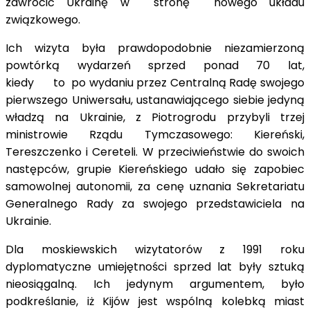
zawrócić Ukrainę w stronę nowego układu
związkowego.
Ich wizyta była prawdopodobnie niezamierzoną
powtórką wydarzeń sprzed ponad 70 lat,
kiedy to po wydaniu przez Centralną Radę swojego
pierwszego Uniwersału, ustanawiającego siebie jedyną
władzą na Ukrainie, z Piotrogrodu przybyli trzej
ministrowie Rządu Tymczasowego: Kiereński,
Tereszczenko i Cereteli. W przeciwieństwie do swoich
następców, grupie Kiereńskiego udało się zapobiec
samowolnej autonomii, za cenę uznania Sekretariatu
Generalnego Rady za swojego przedstawiciela na
Ukrainie.
Dla moskiewskich wizytatorów z 1991 roku
dyplomatyczne umiejętności sprzed lat były sztuką
nieosiągalną. Ich jedynym argumentem, było
podkreślanie, iż Kijów jest wspólną kolebką miast