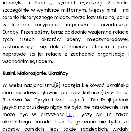
Amerykę i Europę, symbol cywilizacji Zachodu,
szczególnie w wymiarze militarnym. Między nimi – na
terenie historycznego międzymorza leży Ukraina, perła
w koronie rosyjskiego imperium i przedmurze
Europy. Prześledźmy teraz dokładnie wzajemne relacje
tych trzech aktorów sceny międzynarodowej,
zastanawiając się dokąd zmierza Ukraina i jakie
naprawdę są jej relacje z zachodnią organizacją i
wschodnim sąsiadem.
Rusini, Małorosjanie, Ukraińcy
W wieku nacjonalizmu
[9]
zaczęła kiełkować ukraińska
idea narodowa, głównie poprzez kulturę (działalność
Bractwa św. Cyryla i Metodego ) . Dla Rosji jednak
języka małoruskiego nigdy nie było, nie ma obecnie i nie
może być w przyszłości
[10]
. Tyczy się to także
ukraińskiego narodu. Idee te głoszone nie tylko za
czasów carskich, lecz także radzieckich, wydały