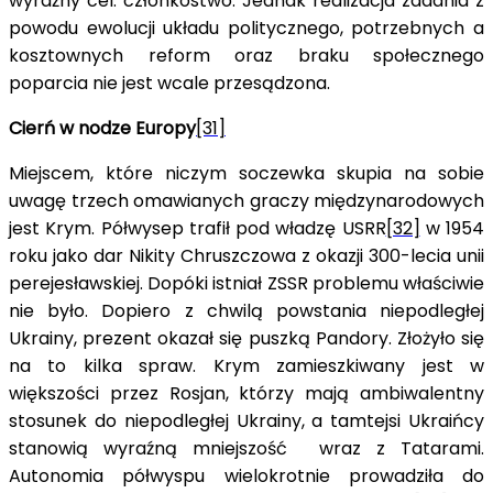
wyraźny cel: członkostwo. Jednak realizacja zadania z
powodu ewolucji układu politycznego, potrzebnych a
kosztownych reform oraz braku społecznego
poparcia nie jest wcale przesądzona.
Cierń w nodze Europy
[31]
Miejscem, które niczym soczewka skupia na sobie
uwagę trzech omawianych graczy międzynarodowych
jest Krym. Półwysep trafił pod władzę USRR
[32]
w 1954
roku jako dar Nikity Chruszczowa z okazji 300-lecia unii
perejesławskiej. Dopóki istniał ZSSR problemu właściwie
nie było. Dopiero z chwilą powstania niepodległej
Ukrainy, prezent okazał się puszką Pandory. Złożyło się
na to kilka spraw. Krym zamieszkiwany jest w
większości przez Rosjan, którzy mają ambiwalentny
stosunek do niepodległej Ukrainy, a tamtejsi Ukraińcy
stanowią wyraźną mniejszość wraz z Tatarami.
Autonomia półwyspu wielokrotnie prowadziła do