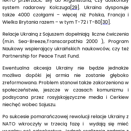
NATO przerzucić siły do Afganistanu, czy doskonały
system radarowy Kolczuga
[29]
. Ukraina dysponuje
także 4000 czołgami – więcej niż Polska, Francja i
Wielka Brytania razem – w tym T-72 i T-80
[30]
.
Relacje Ukrainą z Sojuszem dopełniają liczne ćwiczenia
(m.in. Sea-Breeze,Transcarpathia 2000 ), Program
Naukowy wspierający ukraińskich naukowców, czy też
Partnership for Peace Trust Fund.
Ewentualna akcesja Ukrainy nie będzie jednakże
możliwa dopóki jej armia nie zostanie głęboko
zreformowana. Problem stanowi także zakorzeniona w
społeczeństwie, jeszcze w czasach komunizmu i
podsycana przez rosyjskojęzyczne media i Cerkiew
niechęć wobec Sojuszu.
Po sukcesie pomarańczowej rewolucji relacje Ukrainy z
NATO wkroczyły w trzecią fazę i wydają się mieć