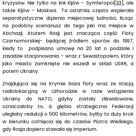
kryzysów. Nie tylko na linii Kijów – Symferopol
[33]
, ale
także Kijów – Moskwa. Ta ostatnia, często wspierała
separatystyczne dążenia miejscowej ludności, licząc
na podobny scenariusz do tego jaki ma miejsce w
Abchazji. Atutem Rosji jest znacząca część Floty
Czarnomorskiej- będącej źródłem sporów do 1997,
kiedy to podpisano umowę na 20 lat o podziale i
zasadzie stacjonowania – wraz z Sewastopolem, który
jako miasto zamknięte nie wszedł w skład USRR, a
potem Ukrainy.
Znajdująca się na Krymie baza floty wraz ze stacją
radiolokacyjną w Użhorodzie w razie wstąpienia
Ukrainy do NATO, gdyby zostały zlikwidowane,
oznaczałoby to, iż głębia strategiczna Federacji
uległaby redukcji o 500 kilometrów, byłby to duży krok
w kierunku cofnięcia się do czasów Piotra Wielkiego,
gdy Rosja dopiero stawała się imperium.