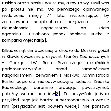
ruskich oraz wniosku: Wy to my, a my to wy. Czyli was
po prostu nie ma. Od pierwszego opisywanego
wydarzenia minęły 74 lata, wystarczająco, by
zastosowana socjotechnika połączona z
nieudolnością negocjatorów nie zdała
egzaminu. Osłabiono jednak napięcie, Ruckoj z
kompanią wyjechali
[2]
.
Kilkadziesiąt dni wcześniej w drodze do Moskwy gościł
w Kijowie ówczesny prezydent Stanów Zjednoczonych
– George H.W. Bush. Przestrzegał ukraińskich
parlamentarzystów przed samobójczym
nacjonalizmem i zerwaniem z Moskwą. Administracja
Busha popierała wielocywilizacyjną jedność Związku
Radzieckiego, daremnie próbując powstrzymać
potężny wulkan narodów
[3]
. To oczywiście jedynie
przykład, tego jak bardzo supermocarstwo, a wraz z
nim (przykładów jest bowiem więcej) inne państwa