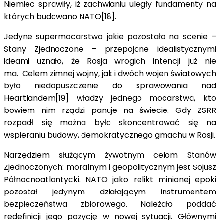
Niemiec sprawiły, iż zachwianiu uległy fundamenty na
których budowano NATO
[18].
Jedyne supermocarstwo jakie pozostało na scenie –
Stany Zjednoczone – przepojone idealistycznymi
ideami uznało, że Rosja wrogich intencji już nie
ma. Celem zimnej wojny, jak i dwóch wojen światowych
było niedopuszczenie do sprawowania nad
Heartlandem[19] władzy jednego mocarstwa, kto
bowiem nim rządzi panuje na świecie. Gdy ZSRR
rozpadł się można było skoncentrować się na
wspieraniu budowy, demokratycznego gmachu w Rosji.
Narzędziem służącym żywotnym celom Stanów
Zjednoczonych: moralnym i geopolitycznym jest Sojusz
Północnoatlantycki. NATO jako relikt minionej epoki
pozostał jedynym działającym instrumentem
bezpieczeństwa zbiorowego. Należało poddać
redefinicji jego pozycję w nowej sytuacji. Głównymi