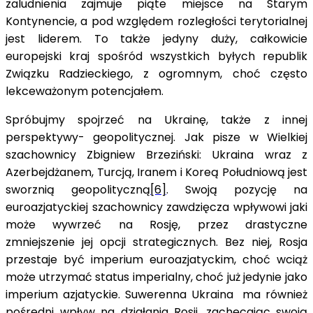
zaludnienia zajmuje piąte miejsce na Starym
Kontynencie, a pod względem rozległości terytorialnej
jest liderem. To także jedyny duży, całkowicie
europejski kraj spośród wszystkich byłych republik
Związku Radzieckiego, z ogromnym, choć często
lekceważonym potencjałem.
Spróbujmy spojrzeć na Ukrainę, także z innej
perspektywy- geopolitycznej. Jak pisze w Wielkiej
szachownicy Zbigniew Brzeziński: Ukraina wraz z
Azerbejdżanem, Turcją, Iranem i Koreą Południową jest
sworznią geopolityczną
[6]
. Swoją pozycję na
euroazjatyckiej szachownicy zawdzięcza wpływowi jaki
może wywrzeć na Rosję, przez drastyczne
zmniejszenie jej opcji strategicznych. Bez niej, Rosja
przestaje być imperium euroazjatyckim, choć wciąż
może utrzymać status imperialny, choć już jedynie jako
imperium azjatyckie. Suwerenna Ukraina ma również
pośredni wpływ na działania Rosji, zachęcając swoją