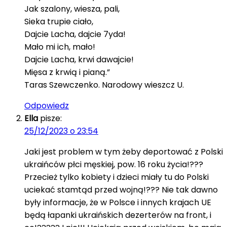
Jak szalony, wiesza, pali,
Sieka trupie ciało,
Dajcie Lacha, dajcie 7yda!
Mało mi ich, mało!
Dajcie Lacha, krwi dawajcie!
Mięsa z krwią i pianą.”
Taras Szewczenko. Narodowy wieszcz U.
Odpowiedz
Ella
pisze:
25/12/2023 o 23:54
Jaki jest problem w tym żeby deportować z Polski
ukraińców płci męskiej, pow. 16 roku życia!???
Przecież tylko kobiety i dzieci miały tu do Polski
uciekać stamtąd przed wojną!??? Nie tak dawno
były informacje, że w Polsce i innych krajach UE
będą łapanki ukraińskich dezerterów na front, i