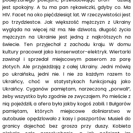
jest spokojny. A tu ma pan rękawiczki, gdyby co. Ma
HIV. Facet na oko pięćdziesiąt lat. W rzeczywistości jest
po trzydziestce. Jak większość mężczyzn z Ukrainy
wygląda na więcej niż ma. Nie dziwota, długość życia
mężczyzn na Ukrainie jest jedną z najkrótszych na
świecie. Ten przyjechał z zachodu kraju. W domu
kultury pracował jako konserwator-elektryk. Wiertarki
zawinął i sprzedał miejscowym paserom za parę
złotych. Ale przyjeżdżają z całej Ukrainy. Jedni mówią
po ukraińsku, jedni nie. I nie za każdym razem to
Ukraińcy, choć w statystykach funkcjonują jako
Ukraińcy. Cyganów pamiętam, narzeczoną „porwali”,
żeby wszystko było zgodnie ze zwyczajem. Po mieście z
nią pojeździli, a afera była jakby kogoś zabili. I Bułgarów
pamiętam, których miejscowe doliniarstwo w
autobusie opędzlowało z kasy i paszportów. Musieli do
granicy dojechać bez grosza przy duszy. Kobieta