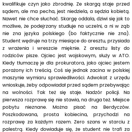
kwalifikuje czyn jako zbrodnię. Ze skargą staje przed
sądem, ale ma pecha, jest niedziela, a sędzia kobietą.
Nawet nie chce słuchać. Skargę oddala, dziwi się jak to
możliwe, że podejrzany studiuje na uczelni, a ni w ząb
nie zna języka polskiego (bo faktycznie nie zna).
Student wędruje na trzy miesiące do aresztu, przysiada
z wrażenia i wreszcie mięknie. Z aresztu listy do
rodziców pisze. Ojciec jest wojskowym, służy w ATO.
Kiedy tłumaczę je dla prokuratora, jako ojciec jestem
porażony ich treścią. Coś się jednak zacina w polskiej
maszynie wymiaru sprawiedliwości. Adwokat z urzędu
wnioskuje, żeby odpowiadał przed sądem przebywając
na wolności. Tak też się staje. Nadzór policji. Na
pierwsza rozprawę się nie stawia, na druga też. Miejsce
pobytu nieznane. Można pisać na Berdyczów.
Poszkodowana, prosta kobiecina, przychodzi na
rozprawę za każdym razem. Zero szans w starciu z
palestrą. Kiedy dowiaduje się, że student nie trafi za