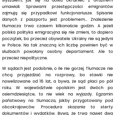
słyszałem, jak się na dołku Ukrainiec z Gruzinem
umawiali. Sprawami przestępczości emigrantów
zajmują się przypadkowi funkcjonariusze. Spisanie
danych z paszportu jest problemem… Znalezienie
tłumacza trwa czasem kilkanaście godzin. A jeżeli
polska polityka emigracyjna się nie zmieni, to dopiero
początek, bo przecież obywatele Ukrainy nie są jedyni
w Polsce. Na tak znaczną ich liczbę powinien być w
służbach powołany osobny departament. Ale to
przecież niepolityczne.
W sądach jest podobnie, o ile nie gorzej. Tłumacze nie
chcą przyjeżdżać na rozprawy, bo stawki nie
nowelizowane od 16 lat, a bywa, że sąd płaci po pół
roku. W województwie opolskim jest dwóch po
osiemdziesiątce, to nie wiek na wyjazdy. Egzamin
państwowy na tłumacza, jakby przygotowany pod
obcokrajowców. Procedura skazania to sterty
dokumentów i wydatków. Bywa, że trwa nawet dwa