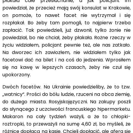
płakała całe przesłuchanie, a jak policjant im
powiedział, że przecież mają swój konsulat w Krakowie,
on pomoże, to nawet facet nie wytrzymał i się
rozpłakał. Bo żeby tam pomogli, to najpierw trzeba
zapłacić. Tak powiedzieli, już dzwonił, tylko żonie nie
powiedział, bo nie chciał, żeby płakała. Rożne rzeczy w
życiu widziałem, policjant pewnie też, ale nas zatkało.
Na dworzec ich zawiozłem, nie widziałem tylko jak
facetowi dać na bilet i na coś do jedzenia. Wprosiłem
się na kawę w lepszych czasach, żeby nie czuł się
upokorzony.
Dwóch facetów. Na Ukrainie powiedzieliby, że to tzw.
„watnicy”. Prości do bólu ludzie, rzuceni na obca ziemię,
do dużego miasta. Rosyjskojęzyczni. Na zakupy poszli
do słynącego z uczciwości francuskiego hipermarketu.
Makaron na cały tydzień ważyli, a że to chłopki-
roztropki, to przeważyli na sumę 4,60 zł, bo myśleli, że
różnice dopłacą na kasie. Chcieli dopłacić, ale afera się