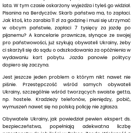
lata. W tym czasie oskarżony wyjeżdża i tyleś go widział.
Pisanina na Berdyczów. Skarb państwa ma, to zapłaci.
Jak ktoś, kto zarabia 11 zł za godzinę i musi się utrzymać
w obcym państwie, zapłaci 7 tysięcy za jazdę po
pijanemu? A kancelarie prawnicze, słynące ze swojej
pro państwowości, już szykują obywateli Ukrainy, żeby
ci skarżyli się do sądu o odszkodowania za opóźnienia w
wydawaniu kart pobytu. Jazda panowie politycy
dopiero się zaczyna.
Jest jeszcze jeden problem o którym nikt nawet nie
piśnie. Przestępczość wśród samych obywateli
Ukrainy, szczególnie wśród tworzących swoiste getta,
np. hostele. Kradzieży telefonów, pieniędzy, pobić,
wymuszeń nawet się na polską policję nie zgłasza.
Obywatele Ukrainy, jak powiedział pewien ekspert ds.
bezpieczeństwa, popełniają adekwatna liczbę