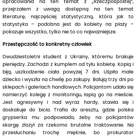
opracowania na ten temat z „Rzeczpospolitej”,
przejrzałem z uwagą dostępną na ten temat
literaturę, najczęściej statystyczną, która jak to
statystyka – podobna jest do kobiety na plaży –
pokazuje wszystko, tylko nie to co najważniejsze.
Przestępczość to konkretny człowiek
Dwudziestoletni student z Ukrainy, któremu brakuje
pieniędzy. Zachodzi z kumplem od tyłu kobietę. Kopią i
biją, uszkodzenie ciała powyżej 7 dni. Uśpiła małe
dziecko i wyszła na chwilę po zakupy. Balują trzy dni po
sklepach i galeriach handlowych. Policjantom udało się
namierzyć kolegę z monitoringu, łapią go na mieście.
Jest agresywny i nad wyraz hardy, stawia się i
doskakuje do bicia. Trafia do aresztu, gdzie polska
grypserka mu podpowiada, żeby na policjantów
skargę złożył za rzekomo brutalne traktowanie. Na
przesłuchaniu trochę mięknie, bo prokurator