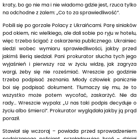
kraty, bo go nie ma i nie wiadomo gdzie jest, rzuca tylko
na odchodne z żalem: „Co to za sprawiedliwość”.
Pobili się po gorzale Polacy z Ukraińcami. Parę siniaków
pod okiem, nic wielkiego, ale dali sobie po ryju w hotelu,
więc trzeba ścigać z oskarżenia publicznego. Ukrainiec
siedzi wobec wymiaru sprawiedliwości, jakby przed
jakimś Berią siedział. Pani prokurator słucha tych jego
wyjaśnień i pierwszy raz w życiu widzę, jak zagryza
wargi, żeby się nie roześmiać. Wreszcie po godzinie
trzeba podpisać zeznania. Młody człowiek panicznie
boi się podpisać dokument. Tłumaczy się mu, że to
wszystko może potem wycofać, zaskarżyć. Nie da
rady… Wreszcie wypala: „U nas taki podpis decyduje o
życiu albo śmierci”. Prokurator wyglądała jakby ją prąd
poraził.
Stawiał się wczoraj – powiada przed sprowadzeniem
podejrzanego policjant, przeładowując broń – dzisiaj