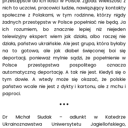
przestępstw do ich ilości w Polsce. Zgoda. Wiekszość z
nich to uczciwi, pracowici ludzie, nawiązujący kontakty
społeczne z Polakami, w tym rodzinne, którzy nigdy
żadnych przestępstw w Polsce popełniać nie będą. Ja
ich rozumiem, bo znacznie lepiej niż niejeden
telewizyjny ekspert wiem jak działa, albo raczej nie
działa, państwo ukraińskie. Ale jest grupa, która byłaby
na to gotowa, ale jak diabeł święconej boi się
deportacji, ponieważ mylnie sądzi, że popełnienie w
Polsce przestępstwa pospolitego oznacza
automatyczną deportację. A tak nie jest. Kiedyś się o
tym dowie. A wtedy może się okazać, że polskie
państwo wcale nie jest z dykty i kartonu, ale z mchu i
paproci.
* * *
Dr Michał Siudak – adiunkt w Katedrze
Ukrainoznawstwa Uniwersytetu Jagiellońskiego,