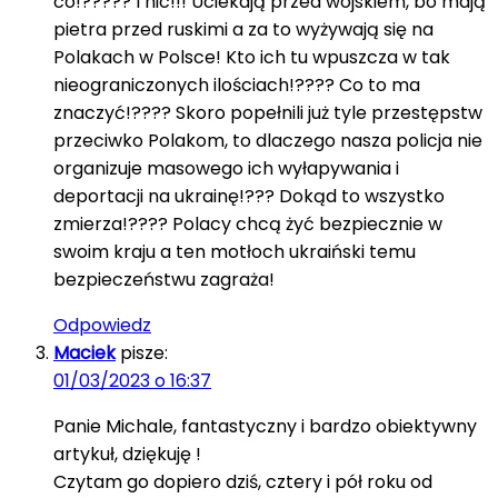
co!????? I nic!!! Uciekają przed wojskiem, bo mają
pietra przed ruskimi a za to wyżywają się na
Polakach w Polsce! Kto ich tu wpuszcza w tak
nieograniczonych ilościach!???? Co to ma
znaczyć!???? Skoro popełnili już tyle przestępstw
przeciwko Polakom, to dlaczego nasza policja nie
organizuje masowego ich wyłapywania i
deportacji na ukrainę!??? Dokąd to wszystko
zmierza!???? Polacy chcą żyć bezpiecznie w
swoim kraju a ten motłoch ukraiński temu
bezpieczeństwu zagraża!
Odpowiedz
Maciek
pisze:
01/03/2023 o 16:37
Panie Michale, fantastyczny i bardzo obiektywny
artykuł, dziękuję !
Czytam go dopiero dziś, cztery i pół roku od