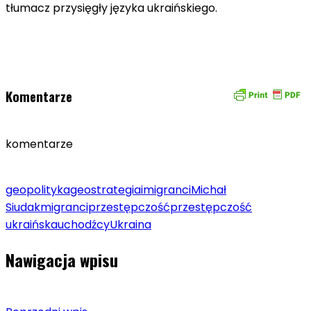
tłumacz przysięgły języka ukraińskiego.
Komentarze
komentarze
geopolityka
geostrategia
imigranci
Michał
Siudak
migranci
przestępczość
przestępczość
ukraińska
uchodźcy
Ukraina
Nawigacja wpisu