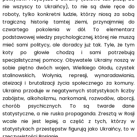
nie wszyscy to Ukraińcy), to nie są dwie ręce do
roboty, tylko konkretni ludzie, którzy niosą za sobą
tragiczną historię tamtej ziemi, przynajmniej do
czwartego pokolenia w dół. To elementarz
podstawowej wiedzy psychologicznej, której nie muszą
mieć sami politycy, ale doradcy już tak. Tyle, że tym
koty po głowie chodzą i sami potrzebują
specjalistycznej pomocy. Obywatele Ukrainy noszą w
sobie piętno dwóch wojen, Wielkiego Głodu, czystek
stalinowskich, Wołynia, represji, wynaradawiania,
ateizacji i brutalizacji życia społecznego za komuny.
Ukraina przoduje w negatywnych statystykach liczby
zabójstw, alkoholizmu, narkomanii, rozwodów, aborcji,
chorób psychicznych. To są twarde dane
statystyczne, a nie ruska propaganda. Zresztą w Rosji
wcale nie jest lepiej, a część z tych, którzy w
statystykach przestępstw figurują jako Ukraińcy, to w
rzeczywistości Rosjanie.