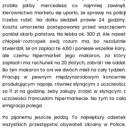
zrobiła jakby mercedesa co najmniej zawinęli.
Kierownictwo marketu się uparło, że sprawę na policji
trzeba robić. Na dołku siedzieli prawie 24 godziny.
Koszta umorzenia postępowania przed wszczęciem
poniósł skarb państwa. Na łebka ok. 300 zł. Ale nawet
chłopek-roztropek swój rozum ma, bo rezolutnie
stwierdził, że on zapłaci te 4,60 i poniesie wszelkie kary,
ale czemu hipermarket jego makaron, za który
zapłacił i ma rachunek na 20 złotych, zabrał i nie oddał.
Bo ten makaron to oni we dwóch mieli na cały tydzień.
Pracują w pewnym międzynarodowym koncernie
produkującym napoje, również słynącym z uczciwości,
za 11 zł na godzinę, żeby zakupy zrobić w słynącym z
uczciwości francuskim hipermarkecie. Na tym ta cała
emigracja polega.
Po pijanemu jeszcze jeżdżą. To największy odsetek
wszystkich przestępstw obywateli Ukrainy w Polsce.