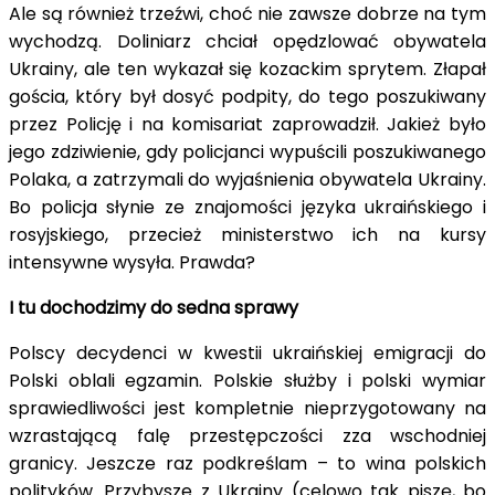
Ale są również trzeźwi, choć nie zawsze dobrze na tym
wychodzą. Doliniarz chciał opędzlować obywatela
Ukrainy, ale ten wykazał się kozackim sprytem. Złapał
gościa, który był dosyć podpity, do tego poszukiwany
przez Policję i na komisariat zaprowadził. Jakież było
jego zdziwienie, gdy policjanci wypuścili poszukiwanego
Polaka, a zatrzymali do wyjaśnienia obywatela Ukrainy.
Bo policja słynie ze znajomości języka ukraińskiego i
rosyjskiego, przecież ministerstwo ich na kursy
intensywne wysyła. Prawda?
I tu dochodzimy do sedna sprawy
Polscy decydenci w kwestii ukraińskiej emigracji do
Polski oblali egzamin. Polskie służby i polski wymiar
sprawiedliwości jest kompletnie nieprzygotowany na
wzrastającą falę przestępczości zza wschodniej
granicy. Jeszcze raz podkreślam – to wina polskich
polityków. Przybysze z Ukrainy (celowo tak piszę, bo