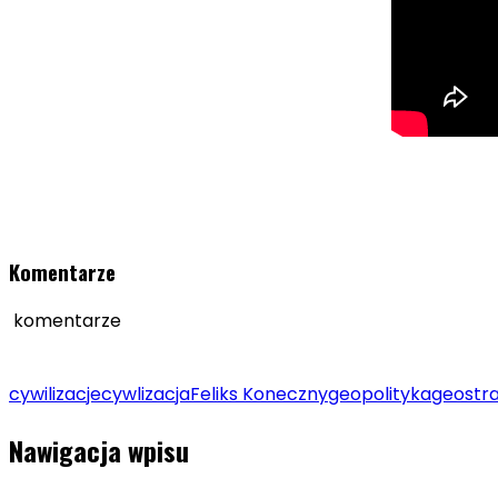
Komentarze
komentarze
cywilizacje
cywlizacja
Feliks Koneczny
geopolityka
geostra
Nawigacja wpisu