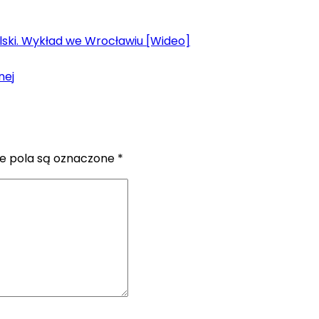
lski. Wykład we Wrocławiu [Wideo]
nej
 pola są oznaczone
*