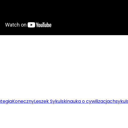
tegia
Koneczny
Leszek Sykulski
nauka o cywilizacjach
sykul