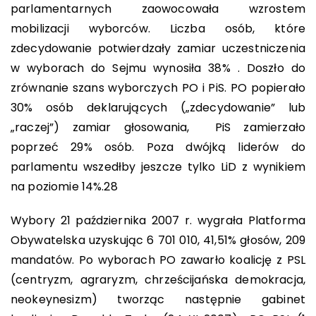
parlamentarnych zaowocowała wzrostem
mobilizacji wyborców. Liczba osób, które
zdecydowanie potwierdzały zamiar uczestniczenia
w wyborach do Sejmu wynosiła 38% . Doszło do
zrównanie szans wyborczych PO i PiS. PO popierało
30% osób deklarujących („zdecydowanie” lub
„raczej”) zamiar głosowania, PiS zamierzało
poprzeć 29% osób. Poza dwójką liderów do
parlamentu wszedłby jeszcze tylko LiD z wynikiem
na poziomie 14%.
28
Wybory 21 października 2007 r. wygrała Platforma
Obywatelska uzyskując 6 701 010, 41,51% głosów, 209
mandatów. Po wyborach PO zawarło koalicję z PSL
(centryzm, agraryzm, chrześcijańska demokracja,
neokeynesizm) tworząc następnie gabinet