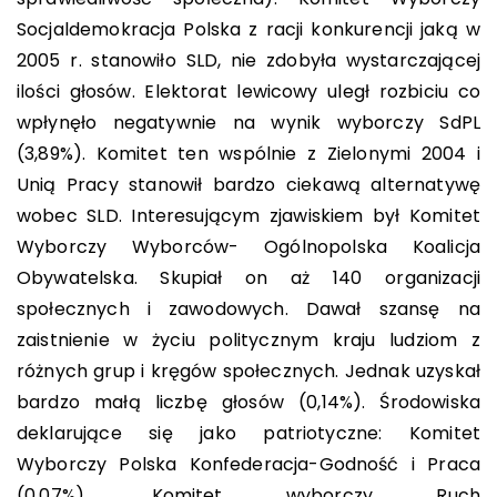
Socjaldemokracja Polska z racji konkurencji jaką w
2005 r. stanowiło SLD, nie zdobyła wystarczającej
ilości głosów. Elektorat lewicowy uległ rozbiciu co
wpłynęło negatywnie na wynik wyborczy SdPL
(3,89%). Komitet ten wspólnie z Zielonymi 2004 i
Unią Pracy stanowił bardzo ciekawą alternatywę
wobec SLD. Interesującym zjawiskiem był Komitet
Wyborczy Wyborców- Ogólnopolska Koalicja
Obywatelska. Skupiał on aż 140 organizacji
społecznych i zawodowych. Dawał szansę na
zaistnienie w życiu politycznym kraju ludziom z
różnych grup i kręgów społecznych. Jednak uzyskał
bardzo małą liczbę głosów (0,14%). Środowiska
deklarujące się jako patriotyczne: Komitet
Wyborczy Polska Konfederacja-Godność i Praca
(0,07%), Komitet wyborczy Ruch