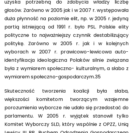
uzyska potrzebną do zdobycia władzy liczbę
głosów. Zarówno w 2005 jak i w 2007 r. występowała
duża płynność na poziomie elit, np. w 2005 r. jedyną
partią istniejącą od 1991 r. było PSL. Polskie elity
polityczne to najważniejszy czynnik destabilizujący
politykę. Zarówno w 2005 r. jak i w kolejnych
wyborach w 2007 r. prawicowo-lewicowa auto-
identyfikacja ideologiczna Polaków silnie związana
była z wymiarem społeczno- kulturalnym, a słabo z
wymiarem społeczno-gospodarczym.
35
Skuteczność tworzenia koalicji była słaba,
większości komitetom tworzącym wzajemne
porozumienia wyborcze nie udało się przedostać do
parlamentu. W 2005 r. wyjątek stanowił tylko
Komitet Wyborczy SLD, który wspólnie z OPZZ, Unią
Lewicy III RP, Ruchem Odrodzenia Gospodarczego