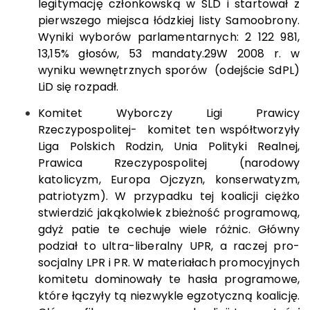
legitymację członkowską w SLD i startował z
pierwszego miejsca łódzkiej listy Samoobrony.
Wyniki wyborów parlamentarnych: 2 122 981,
13,15% głosów, 53 mandaty.
29
W 2008 r. w
wyniku wewnętrznych sporów (odejście SdPL)
LiD się rozpadł.
Komitet Wyborczy Ligi Prawicy
Rzeczypospolitej- komitet ten współtworzyły
Liga Polskich Rodzin, Unia Polityki Realnej,
Prawica Rzeczypospolitej (narodowy
katolicyzm, Europa Ojczyzn, konserwatyzm,
patriotyzm). W przypadku tej koalicji ciężko
stwierdzić jakąkolwiek zbieżność programową,
gdyż patie te cechuje wiele różnic. Główny
podział to ultra-liberalny UPR, a raczej pro-
socjalny LPR i PR. W materiałach promocyjnych
komitetu dominowały te hasła programowe,
które łączyły tą niezwykle egzotyczną koalicję.