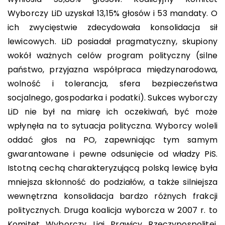
Wyborczy LiD uzyskał 13,15% głosów i 53 mandaty. O
ich zwycięstwie zdecydowała konsolidacja sił
lewicowych. LiD posiadał pragmatyczny, skupiony
wokół ważnych celów program polityczny (silne
państwo, przyjazna współpraca międzynarodowa,
wolność i tolerancja, sfera bezpieczeństwa
socjalnego, gospodarka i podatki). Sukces wyborczy
LiD nie był na miarę ich oczekiwań, być może
wpłynęła na to sytuacja polityczna. Wyborcy woleli
oddać głos na PO, zapewniając tym samym
gwarantowane i pewne odsunięcie od władzy PiS.
Istotną cechą charakteryzującą polską lewicę była
mniejsza skłonność do podziałów, a także silniejsza
wewnętrzna konsolidacja bardzo różnych frakcji
politycznych. Druga koalicja wyborcza w 2007 r. to
Komitet Wyborczy Ligi Prawicy Rzeczypospolitej,