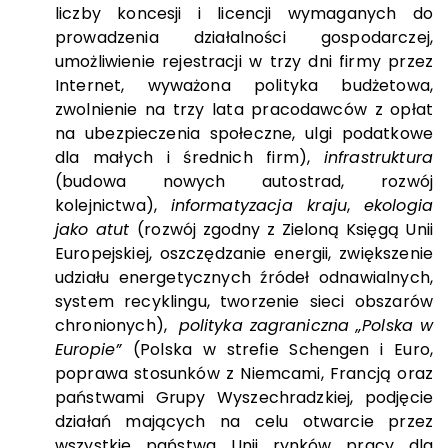
liczby koncesji i licencji wymaganych do
prowadzenia działalności gospodarczej,
umożliwienie rejestracji w trzy dni firmy przez
Internet, wyważona polityka budżetowa,
zwolnienie na trzy lata pracodawców z opłat
na ubezpieczenia społeczne, ulgi podatkowe
dla małych i średnich firm),
infrastruktura
(budowa nowych autostrad, rozwój
kolejnictwa),
informatyzacja kraju
,
ekologia
jako atut
(rozwój zgodny z Zieloną Księgą Unii
Europejskiej, oszczędzanie energii, zwiększenie
udziału energetycznych źródeł odnawialnych,
system recyklingu, tworzenie sieci obszarów
chronionych),
polityka zagraniczna „Polska w
Europie”
(Polska w strefie Schengen i Euro,
poprawa stosunków z Niemcami, Francją oraz
państwami Grupy Wyszechradzkiej, podjęcie
działań mających na celu otwarcie przez
wszystkie państwa Unii rynków pracy dla