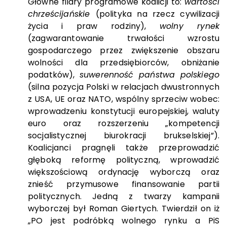
Główne filary programowe koalicji to:
wartości
chrześcijańskie
(polityka na rzecz cywilizacji
życia i praw rodziny),
wolny rynek
(zagwarantowanie trwałości wzrostu
gospodarczego przez zwiększenie obszaru
wolności dla przedsiębiorców, obniżanie
podatków),
suwerenność państwa polskiego
(silna pozycja Polski w relacjach dwustronnych
z USA, UE oraz NATO, wspólny sprzeciw wobec:
wprowadzeniu konstytucji europejskiej, waluty
euro oraz rozszerzeniu „kompetencji
socjalistycznej biurokracji brukselskiej”).
Koalicjanci pragnęli także przeprowadzić
głęboką reformę polityczną, wprowadzić
większościową ordynację wyborczą oraz
znieść przymusowe finansowanie partii
politycznych. Jedną z twarzy kampanii
wyborczej był Roman Giertych. Twierdził on iż
„PO jest podróbką wolnego rynku a PiS