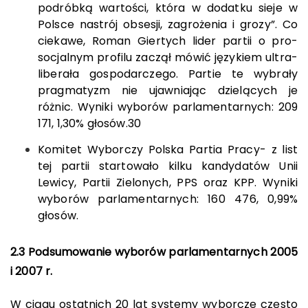
podróbką wartości, która w dodatku sieje w
Polsce nastrój obsesji, zagrożenia i grozy”. Co
ciekawe, Roman Giertych lider partii o pro-
socjalnym profilu zaczął mówić językiem ultra-
liberała gospodarczego. Partie te wybrały
pragmatyzm nie ujawniając dzielących je
różnic. Wyniki wyborów parlamentarnych: 209
171, 1,30% głosów.
30
Komitet Wyborczy Polska Partia Pracy- z list
tej partii startowało kilku kandydatów Unii
Lewicy, Partii Zielonych, PPS oraz KPP. Wyniki
wyborów parlamentarnych: 160 476, 0,99%
głosów.
2.3
Podsumowanie wyborów parlamentarnych 2005
i 2007 r.
W ciągu ostatnich 20 lat systemy wyborcze często