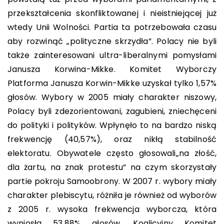
przekształcenia skonfliktowanej i nieistniejącej już
wtedy Unii Wolności. Partia ta potrzebowała czasu
aby rozwinąć „polityczne skrzydła”. Polacy nie byli
także zainteresowani ultra-liberalnymi pomysłami
Janusza Korwina-Mikke. Komitet Wyborczy
Platforma Janusza Korwin-Mikke uzyskał tylko 1,57%
głosów. Wybory w 2005 miały charakter niszowy,
Polacy byli zdezorientowani, zagubieni, zniechęceni
do polityki i polityków. Wpłynęło to na bardzo niską
frekwencję (40,57%), oraz nikłą stabilność
elektoratu. Obywatele często głosowali„na złość,
dla żartu, na znak protestu” na czym skorzystały
partie pokroju Samoobrony. W 2007 r. wybory miały
charakter plebiscytu, różniła je również od wyborów
z 2005 r. wysoka frekwencja wyborcza, która
wyniosła 53,88% głosów. Koalicyjny Komitet