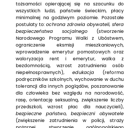
tożsamości opierającej się na szacunku do
wszystkich ludzi, państwie świeckim, płacy
minimalnej na godziwym poziomie. Pozostałe
postulaty to:
ochrona zdrowia obywateli, sfera
bezpieczeństwa socjalnego
(stworzenie
Narodowego Programu Walki z Ubóstwem,
ograniczenie eksmisji mieszkaniowych,
wprowadzenie emerytur pomostowych oraz
waloryzacja rent i emerytur, walka z
bezdomnością, wzrost zatrudnienia osób
niepełnosprawnych),
edukacja
(reforma
podręczników szkolnych, wychowanie w duchu
tolerancji dla innych poglądów, poszanowanie
dla człowieka bez względu na narodowość,
rasę, orientację seksualną, zwiększenie liczby
przedszkoli, wzrost płac dla nauczycieli),
bezpieczne państwo, bezpieczni obywatele
(zwiększenie zatrudnienia w policji, straży
pożarnej, stworzenie ogólnopolskiego