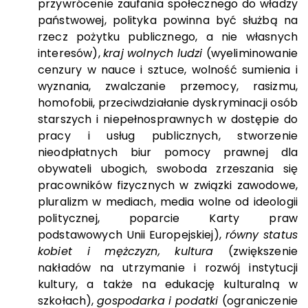
przywrócenie zaufania społecznego do władzy
państwowej, polityka powinna być służbą na
rzecz pożytku publicznego, a nie własnych
interesów),
kraj wolnych ludzi
(wyeliminowanie
cenzury w nauce i sztuce, wolność sumienia i
wyznania, zwalczanie przemocy, rasizmu,
homofobii, przeciwdziałanie dyskryminacji osób
starszych i niepełnosprawnych w dostępie do
pracy i usług publicznych, stworzenie
nieodpłatnych biur pomocy prawnej dla
obywateli ubogich, swoboda zrzeszania się
pracowników fizycznych w związki zawodowe,
pluralizm w mediach, media wolne od ideologii
politycznej, poparcie Karty praw
podstawowych Unii Europejskiej),
równy status
kobiet i mężczyzn, kultura
(zwiększenie
nakładów na utrzymanie i rozwój instytucji
kultury, a także na edukację kulturalną w
szkołach),
gospodarka i podatki
(ograniczenie