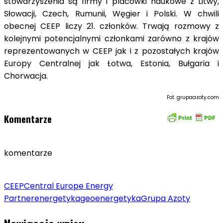
stowarzyszenia są firmy i placówki naukowe z Litwy,
Słowacji, Czech, Rumunii, Węgier i Polski. W chwili
obecnej CEEP liczy 21. członków. Trwają rozmowy z
kolejnymi potencjalnymi członkami zarówno z krajów
reprezentowanych w CEEP jak i z pozostałych krajów
Europy Centralnej jak Łotwa, Estonia, Bułgaria i
Chorwacja.
Fot. grupaazoty.com
Komentarze
komentarze
CEEP
Central Europe Energy
Partner
energetyka
geoenergetyka
Grupa Azoty