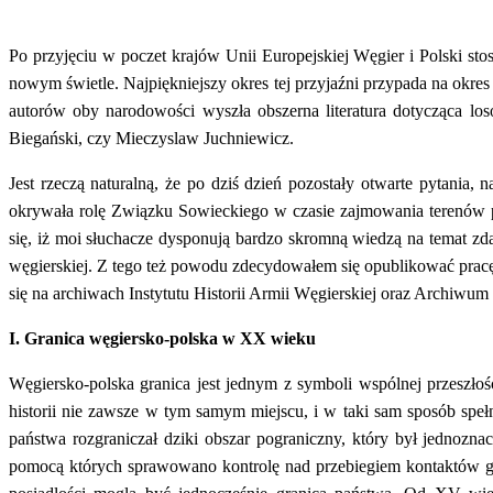
Po przyjęciu w poczet krajów Unii Europejskiej Węgier i Polski s
nowym świetle. Najpiękniejszy okres tej przyjaźni przypada na okres
autorów oby narodowości wyszła obszerna literatura dotycząca lo
Biegański, czy Mieczyslaw Juchniewicz.
Jest rzeczą naturalną, że po dziś dzień pozostały otwarte pytania,
okrywała rolę Związku Sowieckiego w czasie zajmowania terenów p
się, iż moi słuchacze dysponują bardzo skromną wiedzą na temat zda
węgierskiej. Z tego też powodu zdecydowałem się opublikować pracę
się na archiwach Instytutu Historii Armii Węgierskiej oraz Archiw
I. Granica węgiersko-polska w XX wieku
Węgiersko-polska granica jest jednym z symboli wspólnej przeszłośc
historii nie zawsze w tym samym miejscu, i w taki sam sposób spe
państwa rozgraniczał dziki obszar pograniczny, który był jednozn
pomocą których sprawowano kontrolę nad przebiegiem kontaktów g