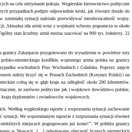
cych na celu utrzymanie pokoju. Węgierskie kierownictwo polityczne
órych przypadkach podjęto odpowiednie kroki, jak również doszło do
aistniałej sytuacji należało przewidywać nieodwracalność wojny.
ji. Aktualna siła armii wraz z wojskami ochrony pogranicza to około
gólny stan liczebny armii można szacować na 900 tys. żołnierzy. 22
„Na granicy Zakarpacia przygotowano do wysadzenia w powietrze tory
polsko-niemieckiego konfliktu wojennego armia polska na granicy
przypadku wschodnich Prus Wschodnich i Gdańska. Poprzez zajęcie
rem należy liczyć się w Prusach Zachodnich (Korytarz Polski) i na
mieckim cofną się w głąb kraju na odległość około 200 kilometrów.
acznie, że zarówno polityczne jak i wojskowe dowództwo polskie,
 w kraju dyplomatów i zwiadowców wojskowych.
ch. Według węgierskiego raportu z rozpoznania sytuacji zachowanie
enić sytuacji. We wspomnianym raporcie z rozpoznania sytuacji również
niektórych miejscach pogrupowano już konie!
”
.
W pobliżu granicy
poznania w Słowacji „[…] odnotowano obecność licznych niemieckich