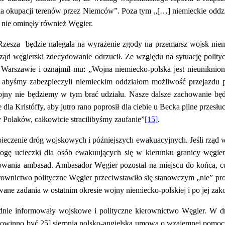
nia okupacji terenów przez Niemców”. Poza tym „[…] niemieckie oddzi
 nie ominęły również Węgier.
 Rzesza będzie nalegała na wyrażenie zgody na przemarsz wojsk niemi
rząd węgierski zdecydowanie odrzucił. Ze względu na sytuację polit
Warszawie i oznajmił mu: „Wojna niemiecko-polska jest nieuniknio
, abyśmy
zabezpieczyli niemieckim oddziałom
możliwość przejazdu p
ojny nie będziemy w tym brać udziału. Nasze dalsze zachowanie b
dla Kristóffy,
aby jutro rano poprosił dla ciebie u Becka pilne przes
 Polaków, całkowicie stracilibyśmy zaufanie”
[15]
.
czenie dróg wojskowych i późniejszych ewakuacyjnych. Jeśli rząd wę
drogę ucieczki dla osób ewakuujących się w kierunku granicy węg
kuowania ambasad. Ambasador Węgier pozostał na miejscu do końca, c
erownictwo polityczne Węgier przeciwstawiło się stanowczym „nie” prośb
wane zadania w ostatnim okresie wojny niemiecko-polskiej i po jej zak
ie informowały wojskowe i polityczne kierownictwo Węgier. W dru
[powinno być 25] sierpnia polsko-angielska umowa o wzajemnej pomo