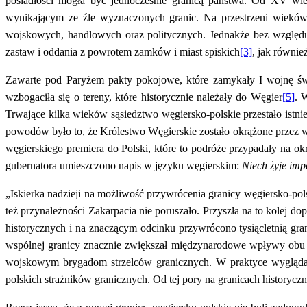
posiadłości mogła być jednocześnie granicą państwa. Od XV wie
wynikającym ze źle wyznaczonych granic. Na przestrzeni wiekó
wojskowych, handlowych oraz politycznych. Jednakże bez względu
zastaw i oddania z powrotem zamków i miast spiskich
[3]
, jak równi
Zawarte pod Paryżem pakty pokojowe, które zamykały I wojnę świ
wzbogaciła się o tereny, które historycznie należały do Węgier
[5]
. 
Trwające kilka wieków sąsiedztwo węgiersko-polskie przestało ist
powodów było to, że Królestwo Węgierskie zostało okrążone przez 
węgierskiego premiera do Polski, które to podróże przypadały na 
gubernatora umieszczono napis w języku węgierskim:
Niech żyje imp
„Iskierka nadzieji na możliwość przywrócenia granicy węgiersko-pol
też przynależności Zakarpacia nie poruszało. Przyszła na to kolej do
historycznych i na znaczącym odcinku przywrócono tysiącletnią gra
wspólnej granicy znacznie zwiększał międzynarodowe wpływy obu 
wojskowym brygadom strzelców granicznych. W praktyce wyglądało
polskich strażników granicznych. Od tej pory na granicach historycz