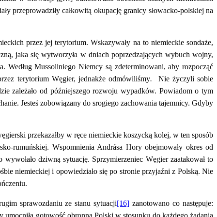
ały przeprowadziły całkowitą okupację granicy słowacko-polskiej na
eckich przez jej terytorium. Wskazywały na to niemieckie sondaże,
yczną, jaka się wytworzyła w dniach poprzedzających wybuch wojny,
na. Według Mussoliniego Niemcy są zdeterminowani, aby rozpocząć
rzez terytorium Węgier,
jednakże odmówiliśmy
.
Nie życzyli sobie
ędzie zależało od późniejszego rozwoju wypadków. Powiadom o tym
łuchanie. Jesteś zobowiązany do srogiego zachowania tajemnicy. Gdyby
gierski przekazałby w ręce niemieckie koszycką kolej, w ten sposób
iersko-rumuńskiej. Wspomnienia Andrása Hory obejmowały okres od
o wywołało dziwną sytuację. Sprzymierzeniec Węgier zaatakował to
ie niemieckiej i opowiedziało się po stronie przyjaźni z Polską. Nie
ończeniu.
gim sprawozdaniu ze stanu sytuacji
[16]
zanotowano co następuje:
cy umocniła gotowość obronną Polski w stosunku do każdego żądania