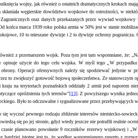
iknięcia wojny, jak również o ostatnich dramatycznych krokach mają
acja skłaniała węgierskie dowództwo wojskowe do ostrożności, w niekt
Zagranicznych oraz danych przekazanych przez wywiad wojskowy w z
Od końca marca 1939 roku polska armia w 50% jest w stanie mobilizac
kojowe, 10 to mieszane dywizje i 2 to dywizje ochrony pogranicza. O
ak również z przemarszem wojsk. Poza tym jest tam wspomniane, że: 
 opisuje użycie do tego celu wojska. W myśl tego
„
W przypadku 
jej obrony. Operacji ofensywnych należy się spodziewać jedynie w 
zez to zwiększyć gotowość bojową społeczeństwa. Ze stanowczym opo
kraju na terytoriach poznańskich oddziały 2 armii pod naporem nie
tyczące opróżnienia tych terenów”
[13]
.
Z powyższego wynika jednozn
eckiego. Było to odczuwalne i sygnalizowane przez przebywających
się wyczuć pewnego rodzaju zbliżenie interesów niemiecko-sowiecki
owiedzą się po jej stronie, gdyż wtedy jeszcze nie potrafili realnie oc
m czasie planowano powołanie 9 roczników rezerwy wojskowej i „W 
ze bardziej istotne jest to, że według wspomnianego raportu z roz