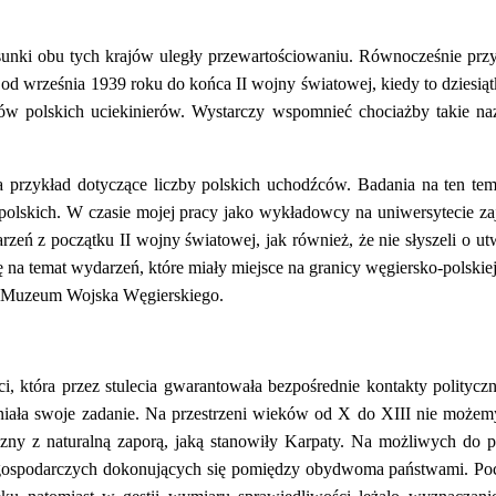
tosunki obu tych krajów uległy przewartościowaniu. Równocześnie prz
 od września 1939 roku do końca II wojny światowej, kiedy to dziesią
sów polskich uciekinierów. Wystarczy wspomnieć chociażby takie na
 na przykład dotyczące liczby polskich uchodźców. Badania na ten te
olskich. W czasie mojej pracy jako wykładowcy na uniwersytecie za
rzeń z początku II wojny światowej, jak również, że nie słyszeli o u
 na temat wydarzeń, które miały miejsce na granicy węgiersko-polskie
um Muzeum Wojska Węgierskiego.
i, która przez stulecia gwarantowała bezpośrednie kontakty polityczn
łniała swoje zadanie. Na przestrzeni wieków od X do XIII nie możem
aczny z naturalną zaporą, jaką stanowiły Karpaty. Na możliwych do 
ospodarczych dokonujących się pomiędzy obydwoma państwami. Począ