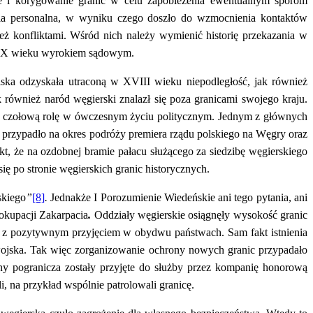
ie i korygowanie granic w celu zapobieżenia ewentualnym sporom
a personalna, w wyniku czego doszło do wzmocnienia kontaktów
 konfliktami. Wśród nich należy wymienić historię przekazania w
u XX wieku wyrokiem sądowym.
ska odzyskała utraconą w XVIII wieku niepodległość, jak również
k również naród węgierski znalazł się poza granicami swojego kraju.
ano czołową rolę w ówczesnym życiu politycznym. Jednym z głównych
przypadło na okres podróży premiera rządu polskiego na Węgry oraz
akt, że na ozdobnej bramie pałacu służącego za siedzibę węgierskiego
ę po stronie węgierskich granic historycznych.
skiego
”
[8]
.
Jednakże I Porozumienie Wiedeńskie ani tego pytania, ani
okupacji Zakarpacia
.
Oddziały węgierskie osiągnęły wysokość granic
ię z pozytywnym przyjęciem w obydwu państwach. Sam fakt istnienia
ojska. Tak więc zorganizowanie ochrony nowych granic przypadało
y pogranicza zostały przyjęte do służby przez kompanię honorową
, na przykład wspólnie patrolowali granicę.