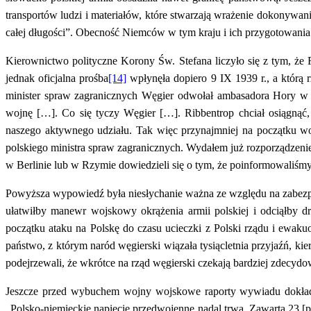
transportów ludzi i materiałów, które stwarzają wrażenie dokonywa
całej długości”. Obecność Niemców w tym kraju i ich przygotowania
Kierownictwo polityczne Korony Św. Stefana liczyło się z tym, że
jednak oficjalna prośba
[14]
wpłynęła dopiero 9 IX 1939 r., a którą 
minister spraw zagranicznych Węgier odwołał ambasadora Hory w 
wojnę […]. Co się tyczy Węgier […]. Ribbentrop chciał osiągnąć
naszego aktywnego udziału. Tak więc przynajmniej na początku w
polskiego ministra spraw zagranicznych. Wydałem już rozporządzenie 
w Berlinie lub w Rzymie dowiedzieli się o tym, że poinformowaliśmy
Powyższa wypowiedź była niesłychanie ważna ze względu na zabezpie
ułatwiłby manewr wojskowy okrążenia armii polskiej i odciąłby 
początku ataku na Polskę do czasu ucieczki z Polski rządu i ewa
państwo, z którym naród węgierski wiązała tysiącletnia przyjaźń, ki
podejrzewali, że wkrótce na rząd węgierski czekają bardziej zdecydo
Jeszcze przed wybuchem wojny wojskowe raporty wywiadu dokładn
„Polsko-niemieckie napięcie przedwojenne nadal trwa. Zawarta 23 