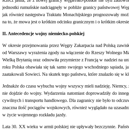
Rzecz jasna, że z nowej granicy węgiersko-polskie nie byli zadow
jednostki rumuńskie nadciągnęły w pobliże granicy państwowej Węg
jak również następstwa Traktatu Monachijskiego prognozowały moż
na to, że mowa jest o krótkim odcinku granicznym i o krótkim okresie
II. Antecedencje wojny niemiecko-polskiej
W okresie przejmowania przez Węgry Zakarpacia nad Polską zawisło
od Warszawy wyrażenia zgody na włączenie do Rzeszy Wolnego Mias
Wielką Brytanią oraz odnowiła przymierze z Francją w nadziei na un
roku Polska obawiała się tak samo swojego wschodniego sąsiada, j
zaatakowali Sowieci. Na skutek tego państwu, które znalazło się w kl
Jednakże do czasu wybuchu wojny wszyscy mieli nadzieję. Niemcy, ż
nie dojdzie do wojny. Wydarzenia natomiast doprowadziły do innego
cywilnych i transportu handlowego. Dla zagranicy nie było to odczu
znaczna ilość pociągów wojskowych, również wyglądało na uzasad
w życie wojennego rozkładu jazdy.
Lata 30. XX wieku w armii polskiej nie upływały bezczynnie. Państ