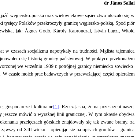
dr János Sallai
yjaźń węgiersko-polska oraz wielowiekowe sąsiedztwo ukazało się w
tki tysięcy Polaków przekroczyły granicę węgiersko-polską. Spod piór
zwiska, jak: Ágnes Godó, Károly Kapronczai, István Lagzi, Witold
mat w czasach socjalizmu napotykały na trudności. Mglista tajemnica
jmowałem się historią granicy państwowej. W praktyce przekonałem
tworzonej we wrześniu 1939 r. potrójnej granicy niemiecko-sowiecko-
j. W czasie moich prac badawczych w przeważającej części opierałem
e, gospodarcze i kulturalne
[1]
. Rzecz jasna, że na przestrzeni naszej
y jeszcze mówić o wyraźnej linii granicznej. W tym okresie obydwa
pokonania przełęczach górskich znajdowały się tak zwane bramy, za
wszy od XIII wieku – opierając się na opisach gruntów – granica