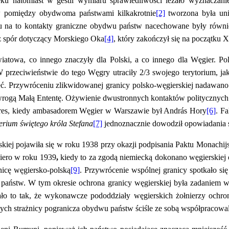
ku natomiast w gestii wymiaru sprawiedliwości leżało wyznaczan
w pomiędzy obydwoma państwami kilkakrotnie
[2]
tworzona była uni
 na to kontakty graniczne obydwu państw nacechowane były również
eż spór dotyczący Morskiego Oka
[4]
, który zakończył się na początk
atowa, co innego znaczyły dla Polski, a co innego dla Węgier. Pol
W przeciwieństwie do tego Węgry utraciły 2/3 swojego terytorium, ja
nieć. Przywróceniu zlikwidowanej granicy polsko-węgierskiej nadaw
wrogą Małą Ententę. Ożywienie dwustronnych kontaktów politycznych 
okres, kiedy ambasadorem Węgier w Warszawie był András Hory
[6]
. F
erium świętego króla Stefana
[7]
jednoznacznie dowodził opowiadania si
skiej pojawiła się w roku 1938 przy okazji podpisania Paktu Monachij
piero w roku 1939
,
kiedy to za zgodą niemiecką dokonano węgierskiej 
nicę węgiersko-polską
[9]
. Przywrócenie wspólnej granicy spotkało s
państw. W tym okresie ochrona granicy węgierskiej była zadaniem w
 to tak, że wykonawcze pododdziały węgierskich żołnierzy ochron
nych strażnicy pogranicza obydwu państw ściśle ze sobą współpracowali