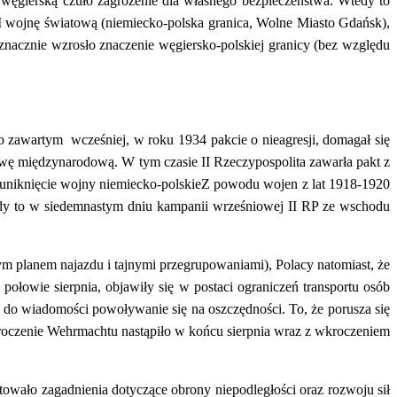
 węgierską czuło zagrożenie dla własnego bezpieczeństwa. Wtedy to
I wojnę światową (niemiecko-polska granica, Wolne Miasto Gdańsk),
acznie wzrosło znaczenie węgiersko-polskiej granicy (bez względu
 zawartym wcześniej, w roku 1934 pakcie o nieagresji, domagał się
ę międzynarodową. W tym czasie II Rzeczypospolita zawarła pakt z
 i uniknięcie wojny niemiecko-polskieZ powodu wojen z lat 1918-1920
iedy to w siedemnastym dniu kampanii wrześniowej II RP ze wschodu
m planem najazdu i tajnymi przegrupowaniami), Polacy natomiast, że
ołowie sierpnia, objawiły się w postaci ograniczeń transportu osób
i do wiadomości powoływanie się na oszczędności. To, że porusza się
czenie Wehrmachtu nastąpiło w końcu sierpnia wraz z wkroczeniem
owało zagadnienia dotyczące obrony niepodległości oraz rozwoju sił