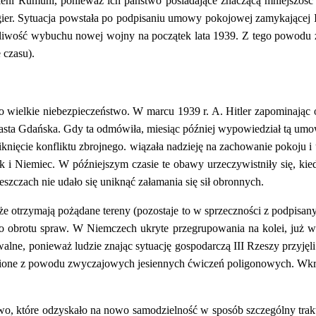
oleni Rumuni, ponieważ ich państwo posiadające znaczącą mniejszość
ier. Sytuacja powstała po podpisaniu umowy pokojowej zamykającej 
liwość wybuchu nowej wojny na początek lata 1939. Z tego powodu zn
 czasu).
 wielkie niebezpieczeństwo. W marcu 1939 r. A. Hitler zapominając o
ta Gdańska. Gdy ta odmówiła, miesiąc później wypowiedział tą umow
iknięcie konfliktu zbrojnego. wiązała nadzieję na zachowanie pokoju
ak i Niemiec. W późniejszym czasie te obawy urzeczywistniły się, k
eszczach nie udało się uniknąć załamania się sił obronnych.
e otrzymają pożądane tereny (pozostaje to w sprzeczności z podpisany
 obrotu spraw. W Niemczech ukryte przegrupowania na kolei, już w p
walne, ponieważ ludzie znając sytuację gospodarczą III Rzeszy przyjęl
nione z powodu zwyczajowych jesiennych ćwiczeń poligonowych. Wkro
wo, które odzyskało na nowo samodzielność w sposób szczególny trakt