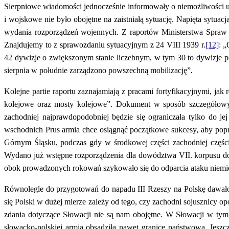
Sierpniowe wiadomości jednocześnie informowały o niemożliwości un
i wojskowe nie było obojętne na zaistniałą sytuację. Napięta sytu
wydania rozporządzeń wojennych. Z raportów Ministerstwa Spraw 
Znajdujemy to z sprawozdaniu sytuacyjnym z 24 VIII 1939 r.
[12]
: „
42 dywizje o zwiększonym stanie liczebnym, w tym 30 to dywizje po
sierpnia w południe zarządzono powszechną mobilizację”
.
Kolejne partie raportu zaznajamiają z pracami fortyfikacyjnymi, j
kolejowe oraz mosty kolejowe”.
Dokument w sposób szczegółowy
zachodniej najprawdopodobniej będzie się ograniczała tylko do 
wschodnich Prus armia chce osiągnąć początkowe sukcesy, aby popr
Górnym Śląsku, podczas gdy w środkowej części zachodniej części 
Wydano już wstępne rozporządzenia dla dowództwa VII. korpusu do
obok prowadzonych rokowań szykowało się do odparcia ataku niemi
Równolegle do przygotowań do napadu III Rzeszy na Polskę dawało 
się Polski w dużej mierze zależy od tego, czy zachodni sojusznicy op
zdania dotyczące Słowacji nie są nam obojętne. W Słowacji w ty
słowacko-polskiej armia obsadziła nawet granicę państwową. Jeszc