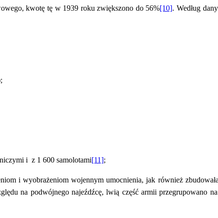
twowego, kwotę tę w 1939 roku zwiększono do 56%
[10]
. Według dany
;
tniczymi i z 1 600 samolotami
[11]
;
niom i wyobrażeniom wojennym umocnienia, jak również zbudowała fo
ględu na podwójnego najeźdźcę, lwią część armii przegrupowano na z