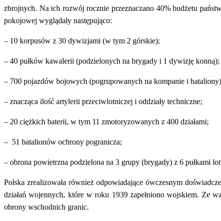
zbrojnych. Na ich rozwój rocznie przeznaczano 40% budżetu pańs
pokojowej wyglądały następująco:
– 10 korpusów z 30 dywizjami (w tym 2 górskie);
– 40 pułków kawalerii (podzielonych na brygady i 1 dywizję konną);
– 700 pojazdów bojowych (pogrupowanych na kompanie i bataliony)
– znacząca ilość artylerii przeciwlotniczej i oddziały techniczne;
– 20 ciężkich baterii, w tym 11 zmotoryzowanych z 400 działami;
– 51 batalionów ochrony pogranicza;
– obrona powietrzna podzielona na 3 grupy (brygady) z 6 pułkami lo
Polska zrealizowała również odpowiadające ówczesnym doświadcze
działań wojennych, które w roku 1939 zapełniono wojskiem. Ze wz
obrony wschodnich granic.