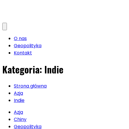
O nas
Geopolityka
Kontakt
Kategoria:
Indie
Strona główna
Azja
Indie
Azja
Chiny
Geopolityka