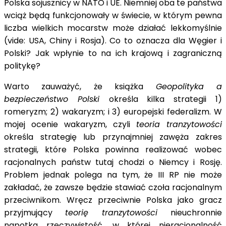
Polska sojusznicy w NATO i UE. Niemniej oba te państwa
wciąż będą funkcjonowały w świecie, w którym pewna
liczba wielkich mocarstw może działać lekkomyślnie
(vide: USA, Chiny i Rosja). Co to oznacza dla Węgier i
Polski? Jak wpłynie to na ich krajową i zagraniczną
politykę?
Warto zauważyć, że książka
Geopolityka a
bezpieczeństwo Polski
określa kilka strategii 1)
romeryzm; 2) wakaryzm; i 3) europejski federalizm. W
mojej ocenie wakaryzm, czyli
teoria tranzytowości
określa strategię lub przynajmniej zawęża zakres
strategii, które Polska powinna realizować wobec
racjonalnych państw tutaj chodzi o Niemcy i Rosję.
Problem jednak polega na tym, że III RP nie może
zakładać, że zawsze będzie stawiać czoła racjonalnym
przeciwnikom. Wręcz przeciwnie Polska jako gracz
przyjmujący
teorię tranzytowości
nieuchronnie
napotka rzeczywistość, w której nieracjonalność