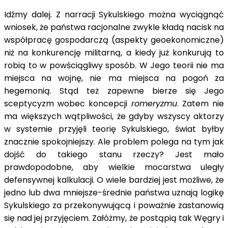
Idźmy dalej. Z narracji Sykulskiego można wyciągnąć
wniosek, że państwa racjonalne zwykle kładą nacisk na
współpracę gospodarczą (aspekty geoekonomiczne)
niż na konkurencję militarną, a kiedy już konkurują to
robią to w powściągliwy sposób. W Jego teorii nie ma
miejsca na wojnę, nie ma miejsca na pogoń za
hegemonią. Stąd też zapewne bierze się Jego
sceptycyzm wobec koncepcji
romeryzmu
. Zatem nie
ma większych wątpliwości, że gdyby wszyscy aktorzy
w systemie przyjęli teorię Sykulskiego, świat byłby
znacznie spokojniejszy. Ale problem polega na tym jak
dojść do takiego stanu rzeczy? Jest mało
prawdopodobne, aby wielkie mocarstwa uległy
defensywnej kalkulacji. O wiele bardziej jest możliwe, że
jedno lub dwa mniejsze-średnie państwa uznają logikę
Sykulskiego za przekonywującą i poważnie zastanowią
się nad jej przyjęciem. Załóżmy, że postąpią tak Węgry i