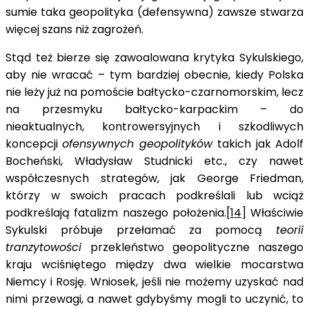
sumie taka geopolityka (defensywna) zawsze stwarza
więcej szans niż zagrożeń.
Stąd też bierze się zawoalowana krytyka Sykulskiego,
aby nie wracać – tym bardziej obecnie, kiedy Polska
nie leży już na pomoście bałtycko-czarnomorskim, lecz
na przesmyku bałtycko-karpackim – do
nieaktualnych, kontrowersyjnych i szkodliwych
koncepcji
ofensywnych geopolityków
takich jak Adolf
Bocheński, Władysław Studnicki etc., czy nawet
współczesnych strategów, jak George Friedman,
którzy w swoich pracach podkreślali lub wciąż
podkreślają fatalizm naszego położenia.
[14]
Właściwie
Sykulski próbuje przełamać za pomocą
teorii
tranzytowości
przekleństwo geopolityczne naszego
kraju wciśniętego między dwa wielkie mocarstwa
Niemcy i Rosję. Wniosek, jeśli nie możemy uzyskać nad
nimi przewagi, a nawet gdybyśmy mogli to uczynić, to