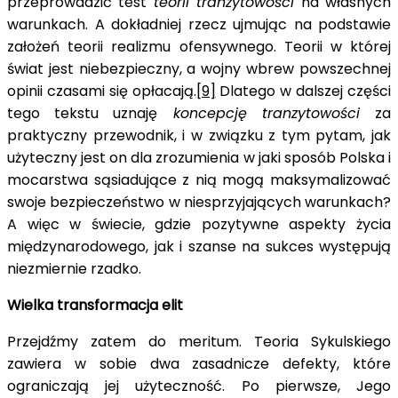
przeprowadzić test
teorii tranzytowości
na własnych
warunkach. A dokładniej rzecz ujmując na podstawie
założeń teorii realizmu ofensywnego. Teorii w której
świat jest niebezpieczny, a wojny wbrew powszechnej
opinii czasami się opłacają.
[9]
Dlatego w dalszej części
tego tekstu uznaję
koncepcję tranzytowości
za
praktyczny przewodnik, i w związku z tym pytam, jak
użyteczny jest on dla zrozumienia w jaki sposób Polska i
mocarstwa sąsiadujące z nią mogą maksymalizować
swoje bezpieczeństwo w niesprzyjających warunkach?
A więc w świecie, gdzie pozytywne aspekty życia
międzynarodowego, jak i szanse na sukces występują
niezmiernie rzadko.
Wielka transformacja elit
Przejdźmy zatem do meritum. Teoria Sykulskiego
zawiera w sobie dwa zasadnicze defekty, które
ograniczają jej użyteczność. Po pierwsze, Jego