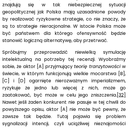
znajdują się w tak niebezpiecznej sytuacji
geopolitycznej jak Polska mają uzasadnione powody
by realizować ryzykowne strategie, co nie znaczy, że
są to strategie nieracjonalne. W istocie Polska może
być państwem dla którego ofensywność będzie
stanowić logiczną alternatywę, aby przetrwać.
Spróbujmy przeprowadzić niewielką symulację
intelektualną na potrzeby tej recenzji. Wyobraźmy
sobie, że aktor [A] przyjmujący
teorię tranzytowości
w
świecie, w którym funkcjonują wielkie mocarstwa [B],
[C] i [D] ogarnięte nierozważnym imperializmem,
ryzykuje że jedno lub więcej z nich, może go
zaatakować, być może w celu jego zniszczenia.
[32]
Nawet jeśli żaden konkurent nie pasuje w tej chwili do
powyższego opisu, aktor [A] nie może być pewny, że
zawsze tak będzie. Tutaj pojawia się problem
sygnalizacji intencji, czyli uciążliwej nieznajomości