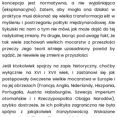
koncepcja jest normatywna, a nie wyjaśniająca
(eksplanacyjna). Zatem, aby mogła ona działać w
praktyce musi dokonać się wielka transformacja elit w
myśleniu i postrzeganiu polityki międzynarodowej. Ale
Sykulski nic nam o tym nie mówi, jak może dojść do tej
radykalnej zmiany. Po drugie, biorąc pod uwagę fakt, że
tak wiele zachowań wielkich mocarstw z przeszłości
przeczy Jego teorii istnieje uzasadniony powód by
sądzić, że niewiele się zmieni w przyszłości.
Jeśli ktokolwiek spojrzy na zapis historyczny, choćby
wyłącznie na XVI i XVII wiek, i zastanowi się jak
postępowały ówczesne wielkie mocarstwa w Europie i
na jej obrzeżach (Francja, Anglia, Niderlandy, Hiszpania,
Portugalia, Austria Habsburgów, Szwecja, imperium
otomańskie i I Rzeczypospolita Obojga Narodów),
szybko dostrzeże, że ich polityka zagraniczna nie była
spójna z jakąkolwiek
tranzytowością
. Wskazane