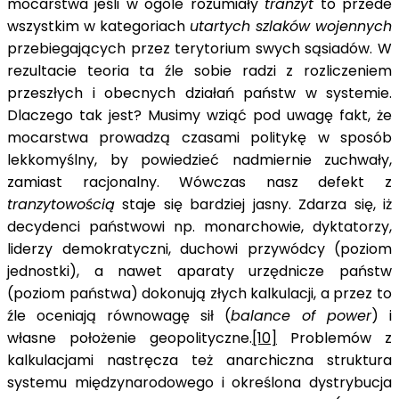
mocarstwa jeśli w ogóle rozumiały
tranzyt
to przede
wszystkim w kategoriach
utartych szlaków wojennych
przebiegających przez terytorium swych sąsiadów. W
rezultacie teoria ta źle sobie radzi z rozliczeniem
przeszłych i obecnych działań państw w systemie.
Dlaczego tak jest? Musimy wziąć pod uwagę fakt, że
mocarstwa prowadzą czasami politykę w sposób
lekkomyślny, by powiedzieć nadmiernie zuchwały,
zamiast racjonalny. Wówczas nasz defekt z
tranzytowością
staje się bardziej jasny. Zdarza się, iż
decydenci państwowi np. monarchowie, dyktatorzy,
liderzy demokratyczni, duchowi przywódcy (poziom
jednostki), a nawet aparaty urzędnicze państw
(poziom państwa) dokonują złych kalkulacji, a przez to
źle oceniają równowagę sił (
balance of power
) i
własne położenie geopolityczne.
[10]
Problemów z
kalkulacjami nastręcza też anarchiczna struktura
systemu międzynarodowego i określona dystrybucja