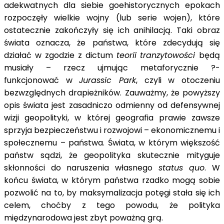
adekwatnych dla siebie goehistorycznych epokach
rozpoczęły wielkie wojny (lub serie wojen), które
ostatecznie zakończyły się ich anihilacją. Taki obraz
świata oznacza, że państwa, które zdecydują się
działać w zgodzie z dictum
teorii
tranzytowości
będą
musiały – rzecz ujmując metaforycznie ?-
funkcjonować w
Jurassic Park
, czyli w otoczeniu
bezwzględnych drapieżników. Zauważmy, że powyższy
opis świata jest zasadniczo odmienny od defensywnej
wizji geopolityki, w której geografia prawie zawsze
sprzyja bezpieczeństwu i rozwojowi – ekonomicznemu i
społecznemu – państwa. Świata, w którym większość
państw sądzi, że geopolityka skutecznie mityguje
skłonności do naruszenia własnego
status quo
. W
końcu świata, w którym państwa rzadko mogą sobie
pozwolić na to, by maksymalizacja potęgi stała się ich
celem, choćby z tego powodu, że polityka
międzynarodowa jest zbyt poważną grą.