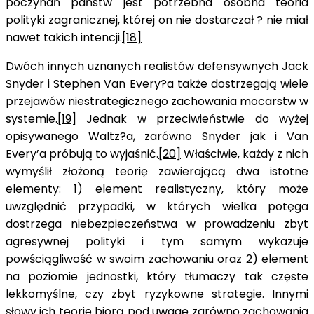
poczynań państw jest potrzebna osobna teoria
polityki zagranicznej, której on nie dostarczał ? nie miał
nawet takich intencji.
[18]
Dwóch innych uznanych realistów defensywnych Jack
Snyder i Stephen Van Every?a także dostrzegają wiele
przejawów niestrategicznego zachowania mocarstw w
systemie.
[19]
Jednak w przeciwieństwie do wyżej
opisywanego Waltz?a, zarówno Snyder jak i Van
Every’a próbują to wyjaśnić.
[20]
Właściwie, każdy z nich
wymyślił złożoną teorię zawierającą dwa istotne
elementy: 1) element realistyczny, który może
uwzględnić przypadki, w których wielka potęga
dostrzega niebezpieczeństwa w prowadzeniu zbyt
agresywnej polityki i tym samym wykazuje
powściągliwość w swoim zachowaniu oraz 2) element
na poziomie jednostki, który tłumaczy tak częste
lekkomyślne, czy zbyt ryzykowne strategie. Innymi
słowy ich teorie biorą pod uwagę zarówno zachowania