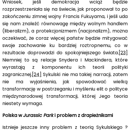
Wniosek, jeśli demokracja wciąż będzie
rozprzestrzeniała się na świecie, jak proponował to po
zakończeniu zimnej wojny Francis Fukuyama, i jeśli uda
się nam znaleźć równowagę między wolnym handlem
(liberalizm), a protekcjonizmem (nacjonalizm), można
oczekiwać, że coraz więcej państw będzie mitygować
swoje zachowanie ku bardziej roztropnemu, co w
rezultacie doprowadzi do spokojniejszego świata.
[23]
Niemniej to są relacje Snydera i Mackindera, które
wyrastają z komponentu ich teorii polityki
zagranicznej.
[24]
Sykulski nie ma takiej narracji, zatem
nie ma wyjaśnienia, jak spowodować wielką
transformację w postrzeganiu i myśleniu elit o polityce
międzynarodowej transformacji, której Jego teoria
niestety wymaga.
Polska w
Jurassic Park
i problem z drapieżnikami
Istnieje jeszcze inny problem z teorią Sykulskiego ?