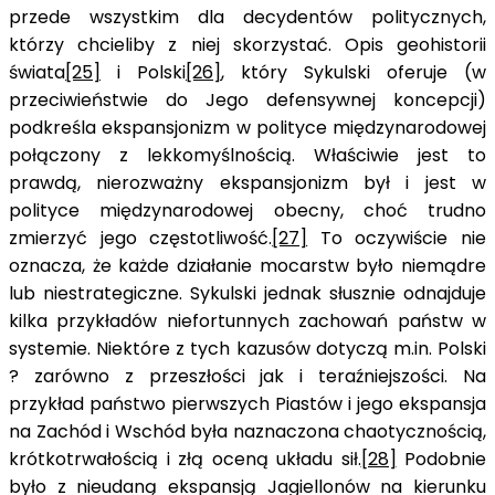
przede wszystkim dla decydentów politycznych,
którzy chcieliby z niej skorzystać. Opis geohistorii
świata
[25]
i Polski
[26]
, który Sykulski oferuje (w
przeciwieństwie do Jego defensywnej koncepcji)
podkreśla ekspansjonizm w polityce międzynarodowej
połączony z lekkomyślnością. Właściwie jest to
prawdą, nierozważny ekspansjonizm był i jest w
polityce międzynarodowej obecny, choć trudno
zmierzyć jego częstotliwość.
[27]
To oczywiście nie
oznacza, że każde działanie mocarstw było niemądre
lub niestrategiczne. Sykulski jednak słusznie odnajduje
kilka przykładów niefortunnych zachowań państw w
systemie. Niektóre z tych kazusów dotyczą m.in. Polski
? zarówno z przeszłości jak i teraźniejszości. Na
przykład państwo pierwszych Piastów i jego ekspansja
na Zachód i Wschód była naznaczona chaotycznością,
krótkotrwałością i złą oceną układu sił.
[28]
Podobnie
było z nieudaną ekspansją Jagiellonów na kierunku