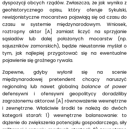
dyspozycji obcych rządów. Zwłaszcza, że jak wynika z
geohistorycznego opisu, który oferuje Sykulski,
rewizjonistyczne mocarstwa pojawiają się od czasu do
czasu w systemie międzynarodowym. Wniosek,
roztropny aktor [A] zamiast liczyć na sprzyjanie
sąsiadów lub dalej położonych mocarstw (np.
sojuszników zamorskich), będzie nieustannie myślał o
tym, jak najlepiej przygotować się na ewentualne
pojawienie się groźnego rywala.
Zapewne, gdyby wyłonił się na scenie
międzynarodowej pretendent chcący naruszyć
regionalną lub nawet globalną
balance of power
defensywni i ofensywni geopolitycy doradziliby
zagrożonemu aktorowi [A] równoważenie wewnętrzne
i zewnętrzne. Właściwie środki te należą do dwóch
kategorii starań: 1) wewnętrzne balansowanie: to
dążenie do zwiększenia potencjału gospodarczego, siły