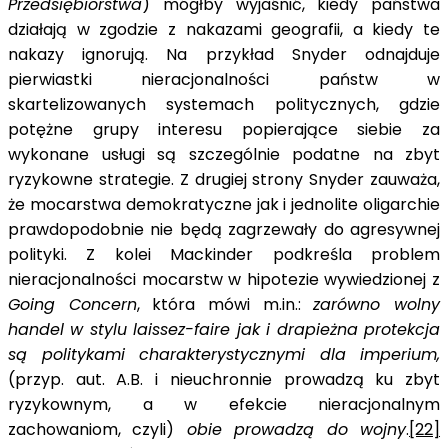
Przedsiębiorstwa
) mógłby wyjaśnić, kiedy państwa
działają w zgodzie z nakazami geografii, a kiedy te
nakazy ignorują. Na przykład Snyder odnajduje
pierwiastki nieracjonalności państw w
skartelizowanych systemach politycznych, gdzie
potężne grupy interesu popierające siebie za
wykonane usługi są szczególnie podatne na zbyt
ryzykowne strategie. Z drugiej strony Snyder zauważa,
że mocarstwa demokratyczne jak i jednolite oligarchie
prawdopodobnie nie będą zagrzewały do agresywnej
polityki. Z kolei Mackinder podkreśla problem
nieracjonalności mocarstw w hipotezie wywiedzionej z
Going Concern
, która mówi m.in.:
zarówno wolny
handel w stylu laissez-faire jak i drapieżna protekcja
są politykami charakterystycznymi dla imperium,
(przyp. aut. A.B. i nieuchronnie prowadzą ku zbyt
ryzykownym, a w efekcie nieracjonalnym
zachowaniom, czyli)
obie prowadzą do wojny
.
[22]