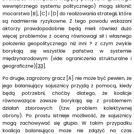
wewnętrznego systemu politycznego) mogą skłonić
mocarstwa [B], [C] i [D] do realizowania strategii, które
są nadmiernie ryzykowne. Z tego powodu wskazani
aktorzy prawdopodobnie będą mieli również dużo
więcej problemów z oceną równowagi sił i własnego
położenia geopolitycznego niż inni ? z czym zwykle
borykają się wszystkie państwa w systemie
międzynarodowym (vide: ograniczenia strukturalne i
geograficzne)
[33]
.
Po drugie, zagrożony gracz [A] nie może być pewien, że
jego balansujący sojusznicy przyjdą z pomocą, kiedy
będą potrzebni, choćby dlatego, że koalicje
równoważące zawsze borykają się z problemem
działań zbiorowych (tzw. problem kolektywnej
obrony). Po prostu istnieje możliwość, że sojusznicy
mogą zachowywać się głupio. W takim przypadku
koalicja balansująca może nie zdążyć na czas