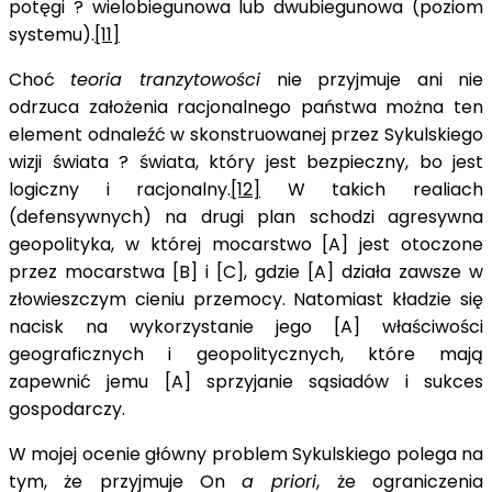
potęgi ? wielobiegunowa lub dwubiegunowa (poziom
systemu).
[11]
Choć
teoria tranzytowości
nie przyjmuje ani nie
odrzuca założenia racjonalnego państwa można ten
element odnaleźć w skonstruowanej przez Sykulskiego
wizji świata ? świata, który jest bezpieczny, bo jest
logiczny i racjonalny.
[12]
W takich realiach
(defensywnych) na drugi plan schodzi agresywna
geopolityka, w której mocarstwo [A] jest otoczone
przez mocarstwa [B] i [C], gdzie [A] działa zawsze w
złowieszczym cieniu przemocy. Natomiast kładzie się
nacisk na wykorzystanie jego [A] właściwości
geograficznych i geopolitycznych, które mają
zapewnić jemu [A] sprzyjanie sąsiadów i sukces
gospodarczy.
W mojej ocenie główny problem Sykulskiego polega na
tym, że przyjmuje On
a priori
, że ograniczenia