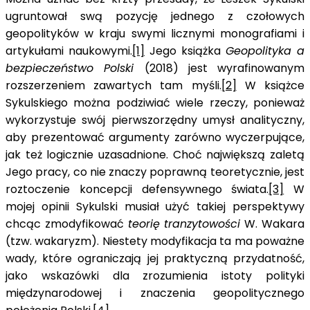
ugruntował swą pozycję jednego z czołowych
geopolityków w kraju swymi licznymi monografiami i
artykułami naukowymi.
[1]
Jego książka
Geopolityka a
bezpieczeństwo Polski
(2018) jest wyrafinowanym
rozszerzeniem zawartych tam myśli.
[2]
W książce
Sykulskiego można podziwiać wiele rzeczy, ponieważ
wykorzystuje swój pierwszorzędny umysł analityczny,
aby prezentować argumenty zarówno wyczerpujące,
jak też logicznie uzasadnione. Choć największą zaletą
Jego pracy, co nie znaczy poprawną teoretycznie, jest
roztoczenie koncepcji defensywnego świata.
[3]
W
mojej opinii Sykulski musiał użyć takiej perspektywy
chcąc zmodyfikować
teorię tranzytowości
W. Wakara
(tzw. wakaryzm). Niestety modyfikacja ta ma poważne
wady, które ograniczają jej praktyczną przydatność,
jako wskazówki dla zrozumienia istoty polityki
międzynarodowej i znaczenia geopolitycznego