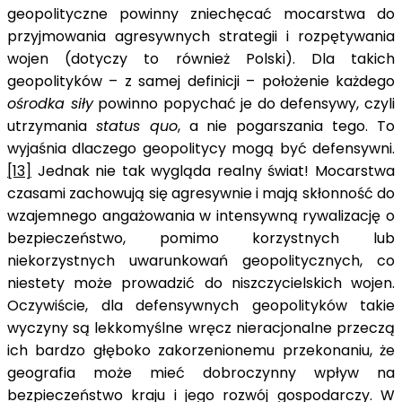
geopolityczne powinny zniechęcać mocarstwa do
przyjmowania agresywnych strategii i rozpętywania
wojen (dotyczy to również Polski). Dla takich
geopolityków – z samej definicji – położenie każdego
ośrodka siły
powinno popychać je do defensywy, czyli
utrzymania
status quo
, a nie pogarszania tego. To
wyjaśnia dlaczego geopolitycy mogą być defensywni.
[13]
Jednak nie tak wygląda realny świat! Mocarstwa
czasami zachowują się agresywnie i mają skłonność do
wzajemnego angażowania w intensywną rywalizację o
bezpieczeństwo, pomimo korzystnych lub
niekorzystnych uwarunkowań geopolitycznych, co
niestety może prowadzić do niszczycielskich wojen.
Oczywiście, dla defensywnych geopolityków takie
wyczyny są lekkomyślne wręcz nieracjonalne przeczą
ich bardzo głęboko zakorzenionemu przekonaniu, że
geografia może mieć dobroczynny wpływ na
bezpieczeństwo kraju i jego rozwój gospodarczy. W