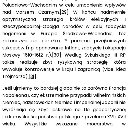
Południowo-Wschodnim w celu umocnienia wpływów
nad Morzem Czarnym.
[29]
W końcu nadmiernie
optymistyczna strategia królów elekcyjnych I
Rzeczypospolitej-Obojga Narodów w celu zdobycia
hegemonii w Europie Środkowo-Wschodniej też
zakończyła się porażką ? pomimo przejściowych
sukcesów (np. opanowanie Inflant, zdobycie i okupacja
Moskwy 1610-1612 r.).
[30]
Według Sykulskiego III RP
także realizuje zbyt ryzykowną strategię, która
wywołuje kontrowersje w kraju i zagranicą (vide: idea
Trójmorza).
[31]
Jeśli ujmiemy to bardziej globalnie to zarówno Francja
Napoleona I, czy ekstremalne przypadki wilhelmińskich
Niemiec, nazistowskich Niemiec i imperialnej Japonii nie
wyróżniają się zbyt jaskrawo na tle geopolitycznej
lekkomyślności państwa polskiego z przełomu XVI i XVII
wieku. Wszystkie wskazane mocarstwa, w