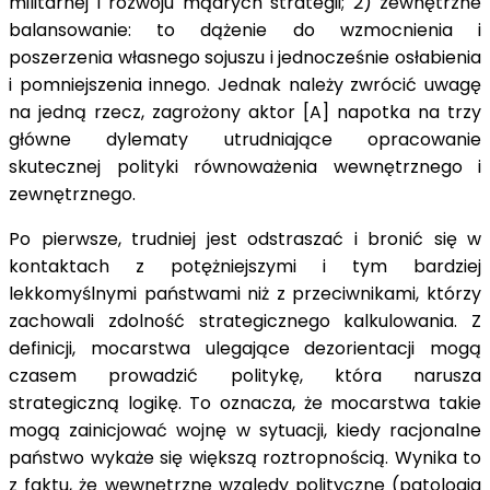
militarnej i rozwoju mądrych strategii; 2) zewnętrzne
balansowanie: to dążenie do wzmocnienia i
poszerzenia własnego sojuszu i jednocześnie osłabienia
i pomniejszenia innego. Jednak należy zwrócić uwagę
na jedną rzecz, zagrożony aktor [A] napotka na trzy
główne dylematy utrudniające opracowanie
skutecznej polityki równoważenia wewnętrznego i
zewnętrznego.
Po pierwsze, trudniej jest odstraszać i bronić się w
kontaktach z potężniejszymi i tym bardziej
lekkomyślnymi państwami niż z przeciwnikami, którzy
zachowali zdolność strategicznego kalkulowania. Z
definicji, mocarstwa ulegające dezorientacji mogą
czasem prowadzić politykę, która narusza
strategiczną logikę. To oznacza, że mocarstwa takie
mogą zainicjować wojnę w sytuacji, kiedy racjonalne
państwo wykaże się większą roztropnością. Wynika to
z faktu, że wewnętrzne względy polityczne (patologia