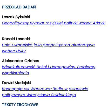
PRZEGLĄD BADAŃ
Leszek Sykulski
Geopolityczny wymiar rosyjskiej polityki wobec Arktyki
Ronald Lasecki
Unia Europejska jako geopolityczna alternatywa
wobec USA?
Aleksander Czichos
Wielokulturowość Bośni i Hercegowiny. Problemy
współistnienia
Dawid Madejski
Koncepcja osi Warszawa-Berlin w pisarstwie
politycznym Władysława Studnickiego
TEKSTY ŹRÓDŁOWE