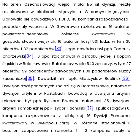
Na teren Czechosłowacji wejść miała 1/5 sił dywizji, resztę
rozlokowano w okolicach Międzylesia. W samym Międzylesiu
ulokowało się dowództwo 6 PDPD, 48 kompania rozpoznawcza i
pododdziały wsparcia. W Goworowie rozlokowano 16 batalion
powietrzno-desantowy. Żołnierze kwaterowali w
gospodarstwach wiejskich. 16 batalion liczył 531 ludzi, w tym 35
oficerów i 32 podoficerów
[33]
. Jego dowódcą był ppłk Tadeusz
Charzewski
[34]
. 10 bpd stacjonował w ośrodku jednej z kopalń
śląskich w Bolesławowie. Batalion był w sile 540 żołnierzy, w tym 27
oficerów, 59 podoficerów zawodowych i 39 podoficerów służby
zasadniczej
[35]
. Dowodził nim ppłk Mieczysław Bubliński
[36]
.
Dywizjon dział pancernych znalazł się w Domaszkowie, natomiast
dywizjon artylerii w Roztokach. Dowódcą 5 dywizjonu artylerii
mieszanej był ppłk Ryszard Piwowar, natomiast 35 dywizjonu
artylerii samobieżnej ppłk Izydor Hachulski
[37]
. 1 pułk czołgów i 61
kompania rozpoznawcza z elbląskiej 16 Dywizji Pancernej
kwaterowały w Wielopolu-Zdrój. W Różance stacjonował 6
batalion zaopatrzenia i remontu. 1 i 2 kompania spały w