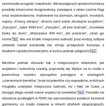
cechowała wrogość i nieufność. Wkraczających spadochroniarzy
powitały zniszczone drogowskazy, zwisające z okien czarne flagi
oraz wszechobecne, malowane na domach, drogach, mostach,
napisy: „Polacy zdrajcy”, „Bracia sami sobie zbudujcie socjalizm”,
„Faszyści”, „Sybir 6000 km”, „Faszyści”, „At żive Dubcek”, „Sovetske
tanky do dom”, „Warszawa 400 km”, „No pasaran”, „Iwan go
home”
[61]
. We wsi Kraliki miejscowa ludność pod wodzą sołtysa
ustawiła nawet barykadę nie chcąc przepuścić konwoju z
działami i spadochroniarzami, w końcu jednak ustąpiono
[62]
.
Wkrótce jednak stosunki tak z miejscowymi władzami, jak
wojskiem i ludnością czeską, poprawiły się. Wpływ na to miała z
pewnością wysoka dyscyplina panująca w szeregach
„czerwonych beretów”, brak incydentów czy wypadków, w których
mogłaby ucierpieć miejscowa ludność, no i fakt, że Czesi „z
dwojga złego woleli nasze wojska niż sowietów”
[63]
. Ponadto na
obszarze podległym 6 PDPD nie wprowadzono polskich komend
garnizonu, co miało miejsce w innych strefach okupacyjnych,