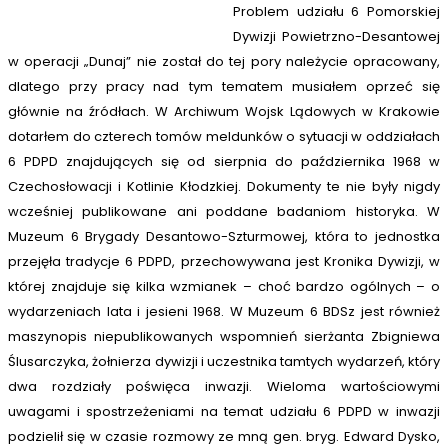
Problem udziału 6 Pomorskiej
Dywizji Powietrzno-Desantowej
w operacji „Dunaj” nie został do tej pory należycie opracowany,
dlatego przy pracy nad tym tematem musiałem oprzeć się
głównie na źródłach. W Archiwum Wojsk Lądowych w Krakowie
dotarłem do czterech tomów meldunków o sytuacji w oddziałach
6 PDPD znajdujących się od sierpnia do października 1968 w
Czechosłowacji i Kotlinie Kłodzkiej. Dokumenty te nie były nigdy
wcześniej publikowane ani poddane badaniom historyka. W
Muzeum 6 Brygady Desantowo-Szturmowej, która to jednostka
przejęła tradycje 6 PDPD, przechowywana jest Kronika Dywizji, w
której znajduje się kilka wzmianek – choć bardzo ogólnych – o
wydarzeniach lata i jesieni 1968. W Muzeum 6 BDSz jest również
maszynopis niepublikowanych wspomnień sierżanta Zbigniewa
Ślusarczyka, żołnierza dywizji i uczestnika tamtych wydarzeń, który
dwa rozdziały poświęca inwazji. Wieloma wartościowymi
uwagami i spostrzeżeniami na temat udziału 6 PDPD w inwazji
podzielił się w czasie rozmowy ze mną gen. bryg. Edward Dysko,