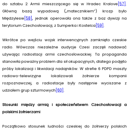
do sztabu 2 Armii mieszczącego się w Hradec Kralove
[57]
.
Główną bazą wypadową („matecznikiem”) krozp było
Międzylesie
[58]
, jednak operowała ona także z baz dywizji na
terytorium Czechosłowacji, z Sumperka i Kostelca
[59]
.
Wkrótce po wejściu wojsk interwencyjnych zamknięto czeskie
radio. Wówczas niezależne audycje Czesi zaczęli nadawać
używając radiostacji armii czechosłowackiej. Ta propaganda
stanowiła poważny problem dla sił okupacyjnych, dlatego podjęto
próby lokalizacji i likwidacji nadajników. W strefie 6 PDPD maszty
radiowo-telewizyjne lokalizowali żołnierze kompanii
rozpoznawczej, a radiostacje były następnie wyciszane z
udziałem grup szturmowych
[60]
.
Stosunki między armią i społeczeństwem Czechosłowacji a
polskimi żołnierzami
Początkowo stosunek ludności czeskiej do żołnierzy polskich