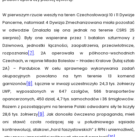
W pierwszym rzucie weszły na teren Czechosłowacji 10 i 11 Dywizje
Pancerne, natomiast 4 Dywizja Zmechanizowana miała pozostać
w odwodzie (znalazła się ona jednak na terenie CSRS 25
sierpnia). Były one wspierane przez 1 batalion szturmowy z
Dziwnowa, jednostki łączności, zaopatrzenia, przeciwlotnicze,
rozpoznania
[7]
. 2A operowała w północno-wschodnich
Czechach, w rejonie Mlada Boleslav – Hradec Kralove (tutaj sztab
2A) – Pardubice. W celu sprawnego wykonywania zadań
okupacyjnych powołano na tym terenie 13 komend
garnizonów
[8]
. Łącznie w inwazji uczestniczyło 24,3 tys. żołnierzy
LWP, wyposażonych w 647 czołgów, 566 transporterów
opancerzonych, 450 dział, 4,7 tys. samochodów i 36 śmigłowców.
Razem z pozostającymi na terenie Polski odwodami siły te liczyły
28,6 tys. żołnierzy
[9]
. Jak donosiła ówczesna propaganda, mieli
oni stawić czoła rodzącej się u południowego sąsiada
kontrrewolucji, atakowi „hord faszystowskich” z RFN i uniemożliwić,