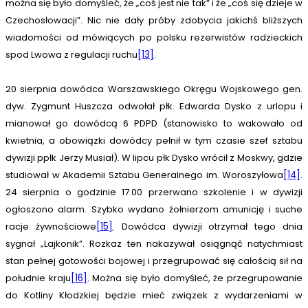
można się było domyśleć, że „coś jest nie tak” i że „coś się dzieje w
Czechosłowacji”. Nic nie dały próby zdobycia jakichś bliższych
wiadomości od mówiących po polsku rezerwistów radzieckich
spod Lwowa z regulacji ruchu
[13]
.
20 sierpnia dowódca Warszawskiego Okręgu Wojskowego gen.
dyw. Zygmunt Huszcza odwołał płk. Edwarda Dysko z urlopu i
mianował go dowódcą 6 PDPD (stanowisko to wakowało od
kwietnia, a obowiązki dowódcy pełnił w tym czasie szef sztabu
dywizji ppłk Jerzy Musiał). W lipcu płk Dysko wrócił z Moskwy, gdzie
studiował w Akademii Sztabu Generalnego im. Woroszyłowa
[14]
.
24 sierpnia o godzinie 17.00 przerwano szkolenie i w dywizji
ogłoszono alarm. Szybko wydano żołnierzom amunicję i suche
racje żywnościowe
[15]
. Dowódca dywizji otrzymał tego dnia
sygnał „Lajkonik”. Rozkaz ten nakazywał osiągnąć natychmiast
stan pełnej gotowości bojowej i przegrupować się całością sił na
południe kraju
[16]
. Można się było domyśleć, że przegrupowanie
do Kotliny Kłodzkiej będzie mieć związek z wydarzeniami w