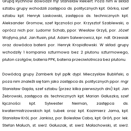
Grupą Rychnów dowodził mjr Stanisław Rekiert. Poza nim w skład
sztabu grupy wchodzili zastępca ds. politycznych kpt. Górka, szef
sztabu kpt. Henryk Laskowski, zastępca ds. technicznych kpt.
Aleksander Gromow, szef łączności por. Krzysztof Szablewski, a
oprócz nich por. Ludomir Schab, ppor. Wiesław Grzyś, por. Józef
Wojtyna, plut. Jan Rusin, plut. Adam Salwerowicz, kpr. ndt. Grzesiak
oraz dowódca baterii por. Henryk Kropidłowski. W skład grupy
wchodziły 1 kompania szturmowa bez 2 plutonu szturmowego,
pluton czołgów, bateria PPK, bateria przeciwlotnicza bez plutonu.
Dowódcą grupy Zamberk był ppłk dypl. Mieczysław Bubliński, a
poza nim znaleźli się tam jako zastępca ds. politycznych ppor. mgr
Stanisław Gajda, szef sztabu (przez kilka pierwszych dni) kpt. Jan
Żebrowski, zastępca ds. technicznych kpt. Marian Gałuszka, szef
łączności kpt. Sylwester Neiman, zastępca ds.
kwatermistrzowskich kpt. Łubek oraz kpt. Kazimierz Jama, kpt.
Stanisław Król, por. Jankisz, por. Bolesław Caba, kpt. Gróń, por. lek.
Stefan Małuch, st. sierż. Gałuszak, st. sierż. Małachowski, st. sierż.