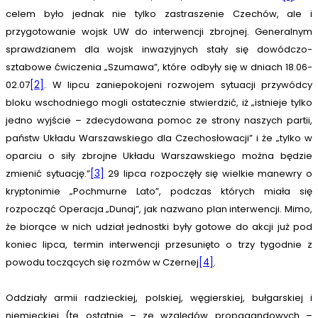
celem było jednak nie tylko zastraszenie Czechów, ale i
przygotowanie wojsk UW do interwencji zbrojnej. Generalnym
sprawdzianem dla wojsk inwazyjnych stały się dowódczo-
sztabowe ćwiczenia „Szumawa”, które odbyły się w dniach 18.06-
02.07
[2]
. W lipcu zaniepokojeni rozwojem sytuacji przywódcy
bloku wschodniego mogli ostatecznie stwierdzić, iż „istnieje tylko
jedno wyjście – zdecydowana pomoc ze strony naszych partii,
państw Układu Warszawskiego dla Czechosłowacji” i że „tylko w
oparciu o siły zbrojne Układu Warszawskiego można będzie
zmienić sytuację.”
[3]
29 lipca rozpoczęły się wielkie manewry o
kryptonimie „Pochmurne Lato”, podczas których miała się
rozpocząć Operacja „Dunaj”, jak nazwano plan interwencji. Mimo,
że biorące w nich udział jednostki były gotowe do akcji już pod
koniec lipca, termin interwencji przesunięto o trzy tygodnie z
powodu toczących się rozmów w Czernej
[4]
.
Oddziały armii radzieckiej, polskiej, węgierskiej, bułgarskiej i
niemieckiej (te ostatnie – ze względów propagandowych –