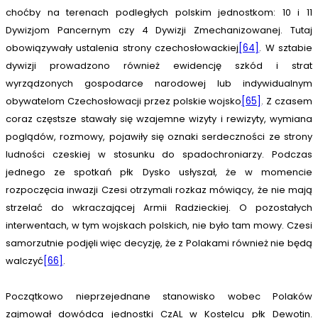
choćby na terenach podległych polskim jednostkom: 10 i 11
Dywizjom Pancernym czy 4 Dywizji Zmechanizowanej. Tutaj
obowiązywały ustalenia strony czechosłowackiej
[64]
. W sztabie
dywizji prowadzono również ewidencję szkód i strat
wyrządzonych gospodarce narodowej lub indywidualnym
obywatelom Czechosłowacji przez polskie wojsko
[65]
. Z czasem
coraz częstsze stawały się wzajemne wizyty i rewizyty, wymiana
poglądów, rozmowy, pojawiły się oznaki serdeczności ze strony
ludności czeskiej w stosunku do spadochroniarzy. Podczas
jednego ze spotkań płk Dysko usłyszał, że w momencie
rozpoczęcia inwazji Czesi otrzymali rozkaz mówiący, że nie mają
strzelać do wkraczającej Armii Radzieckiej. O pozostałych
interwentach, w tym wojskach polskich, nie było tam mowy. Czesi
samorzutnie podjęli więc decyzję, że z Polakami również nie będą
walczyć
[66]
.
Początkowo nieprzejednane stanowisko wobec Polaków
zajmował dowódca jednostki CzAL w Kostelcu płk Dewotin.