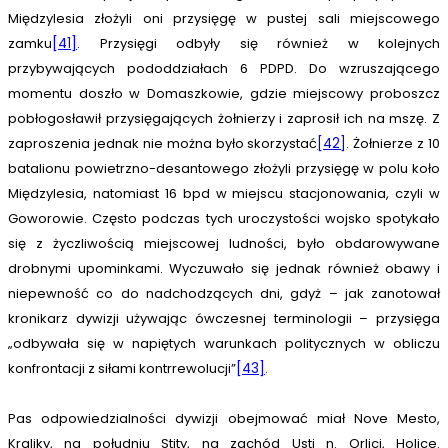
Międzylesia złożyli oni przysięgę w pustej sali miejscowego
zamku
[41]
. Przysięgi odbyły się również w kolejnych
przybywających pododdziałach 6 PDPD. Do wzruszającego
momentu doszło w Domaszkowie, gdzie miejscowy proboszcz
pobłogosławił przysięgających żołnierzy i zaprosił ich na mszę. Z
zaproszenia jednak nie można było skorzystać
[42]
. Żołnierze z 10
batalionu powietrzno-desantowego złożyli przysięgę w polu koło
Międzylesia, natomiast 16 bpd w miejscu stacjonowania, czyli w
Goworowie. Często podczas tych uroczystości wojsko spotykało
się z życzliwością miejscowej ludności, było obdarowywane
drobnymi upominkami. Wyczuwało się jednak również obawy i
niepewność co do nadchodzących dni, gdyż – jak zanotował
kronikarz dywizji używając ówczesnej terminologii – przysięga
„odbywała się w napiętych warunkach politycznych w obliczu
konfrontacji z siłami kontrrewolucji”
[43]
.
Pas odpowiedzialności dywizji obejmować miał Nove Mesto,
Kraliky, na południu Stity, na zachód Usti n. Orlici, Holice.