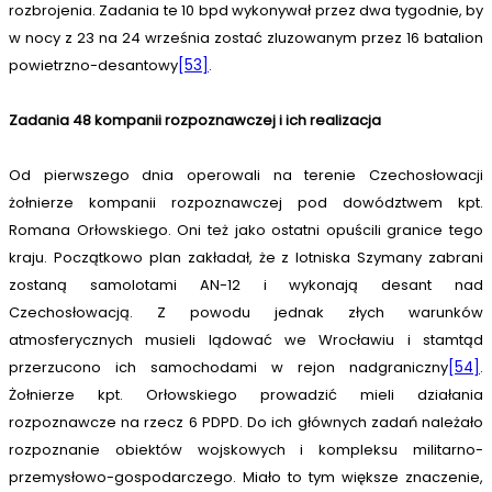
rozbrojenia. Zadania te 10 bpd wykonywał przez dwa tygodnie, by
w nocy z 23 na 24 września zostać zluzowanym przez 16 batalion
powietrzno-desantowy
[53]
.
Zadania 48 kompanii rozpoznawczej i ich realizacja
Od pierwszego dnia operowali na terenie Czechosłowacji
żołnierze kompanii rozpoznawczej pod dowództwem kpt.
Romana Orłowskiego. Oni też jako ostatni opuścili granice tego
kraju. Początkowo plan zakładał, że z lotniska Szymany zabrani
zostaną samolotami AN-12 i wykonają desant nad
Czechosłowacją. Z powodu jednak złych warunków
atmosferycznych musieli lądować we Wrocławiu i stamtąd
przerzucono ich samochodami w rejon nadgraniczny
[54]
.
Żołnierze kpt. Orłowskiego prowadzić mieli działania
rozpoznawcze na rzecz 6 PDPD. Do ich głównych zadań należało
rozpoznanie obiektów wojskowych i kompleksu militarno-
przemysłowo-gospodarczego. Miało to tym większe znaczenie,