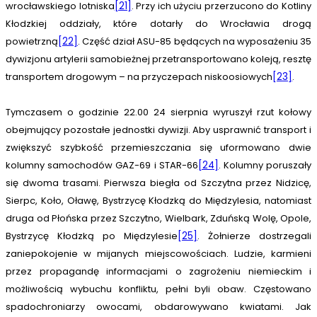
wrocławskiego lotniska
[21]
. Przy ich użyciu przerzucono do Kotliny
Kłodzkiej oddziały, które dotarły do Wrocławia drogą
powietrzną
[22]
. Część dział ASU-85 będących na wyposażeniu 35
dywizjonu artylerii samobieżnej przetransportowano koleją, resztę
transportem drogowym – na przyczepach niskoosiowych
[23]
.
Tymczasem o godzinie 22.00 24 sierpnia wyruszył rzut kołowy
obejmujący pozostałe jednostki dywizji. Aby usprawnić transport i
zwiększyć szybkość przemieszczania się uformowano dwie
kolumny samochodów GAZ-69 i STAR-66
[24]
. Kolumny poruszały
się dwoma trasami. Pierwsza biegła od Szczytna przez Nidzicę,
Sierpc, Koło, Oławę, Bystrzycę Kłodzką do Międzylesia, natomiast
druga od Płońska przez Szczytno, Wielbark, Zduńską Wolę, Opole,
Bystrzycę Kłodzką po Międzylesie
[25]
. Żołnierze dostrzegali
zaniepokojenie w mijanych miejscowościach. Ludzie, karmieni
przez propagandę informacjami o zagrożeniu niemieckim i
możliwością wybuchu konfliktu, pełni byli obaw. Częstowano
spadochroniarzy owocami, obdarowywano kwiatami. Jak