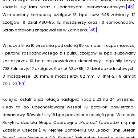
znaleźli się tam wraz z jednostkami pierwszorzutowymi
[48]
.
Wzmocniony kompanią czołgów 18 bpd liczył 648 żołnierzy, 12
czołgów, 6 dział ASU-85, 12 moździerzy oraz 113 samochodów.
Sztab batalionu znajdował się w Zamberku
[49]
.
W nocy z 9 na 10 września pod osłoną 65 kompanii rozpoznawczej
i plutonu rozpoznawczego z 1 pułku czołgów 18 bpd zluzowany
został przez 10 batalion powietrzno-desantowy. Jego siły liczyły
708 żołnierzy, 12 czołgów, 6 dział ASU-85, 12 dział bezodrzutowych,
3 moździerze 120 mm, 9 moździerzy 82 mm, 3 RKM-2 i 9 armat
ZSU-23
[50]
.
Kolejna, ostatnia już rotacja nastąpiła nocą z 23 na 24 września,
kiedy to do Czechosłowacji wszedł 16 batalion powietrzno-
desantowy. Również siły 16 bpd podzielono na pięć grup. W rejonie
Rokytnic działała Grupa Operacyjna „Poprad” (dowodził nią mjr
Zdzisław Czeczel), w rejonie Zamberku GO „Raba” (mjr Stefan
Rojek), koło Rychnova GO „Skawa” (mjr Antoni Lech), w okolicach