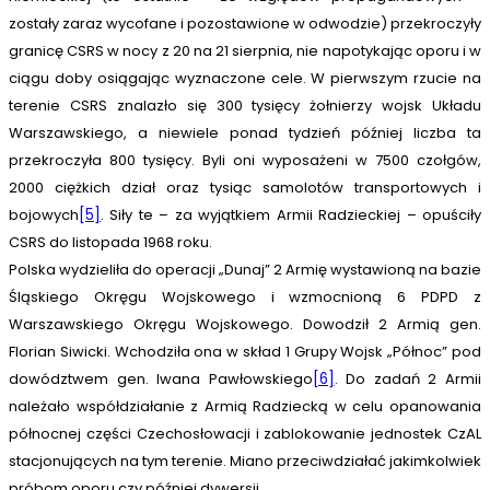
zostały zaraz wycofane i pozostawione w odwodzie) przekroczyły
granicę CSRS w nocy z 20 na 21 sierpnia, nie napotykając oporu i w
ciągu doby osiągając wyznaczone cele. W pierwszym rzucie na
terenie CSRS znalazło się 300 tysięcy żołnierzy wojsk Układu
Warszawskiego, a niewiele ponad tydzień później liczba ta
przekroczyła 800 tysięcy. Byli oni wyposażeni w 7500 czołgów,
2000 ciężkich dział oraz tysiąc samolotów transportowych i
bojowych
[5]
. Siły te – za wyjątkiem Armii Radzieckiej – opuściły
CSRS do listopada 1968 roku.
Polska wydzieliła do operacji „Dunaj” 2 Armię wystawioną na bazie
Śląskiego Okręgu Wojskowego i wzmocnioną 6 PDPD z
Warszawskiego Okręgu Wojskowego. Dowodził 2 Armią gen.
Florian Siwicki. Wchodziła ona w skład 1 Grupy Wojsk „Północ” pod
dowództwem gen. Iwana Pawłowskiego
[6]
. Do zadań 2 Armii
należało współdziałanie z Armią Radziecką w celu opanowania
północnej części Czechosłowacji i zablokowanie jednostek CzAL
stacjonujących na tym terenie. Miano przeciwdziałać jakimkolwiek
próbom oporu czy później dywersji.