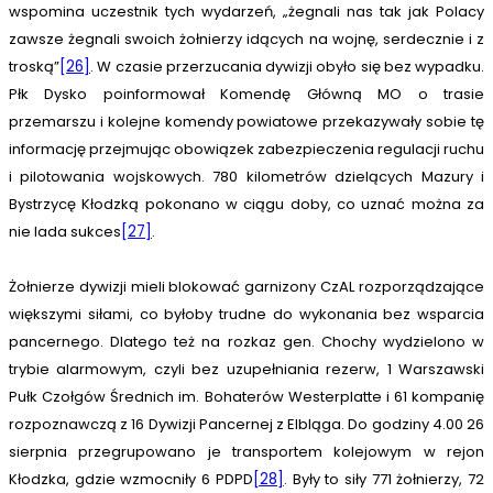
wspomina uczestnik tych wydarzeń, „żegnali nas tak jak Polacy
zawsze żegnali swoich żołnierzy idących na wojnę, serdecznie i z
troską”
[26]
. W czasie przerzucania dywizji obyło się bez wypadku.
Płk Dysko poinformował Komendę Główną MO o trasie
przemarszu i kolejne komendy powiatowe przekazywały sobie tę
informację przejmując obowiązek zabezpieczenia regulacji ruchu
i pilotowania wojskowych. 780 kilometrów dzielących Mazury i
Bystrzycę Kłodzką pokonano w ciągu doby, co uznać można za
nie lada sukces
[27]
.
Żołnierze dywizji mieli blokować garnizony CzAL rozporządzające
większymi siłami, co byłoby trudne do wykonania bez wsparcia
pancernego. Dlatego też na rozkaz gen. Chochy wydzielono w
trybie alarmowym, czyli bez uzupełniania rezerw, 1 Warszawski
Pułk Czołgów Średnich im. Bohaterów Westerplatte i 61 kompanię
rozpoznawczą z 16 Dywizji Pancernej z Elbląga. Do godziny 4.00 26
sierpnia przegrupowano je transportem kolejowym w rejon
Kłodzka, gdzie wzmocniły 6 PDPD
[28]
. Były to siły 771 żołnierzy, 72