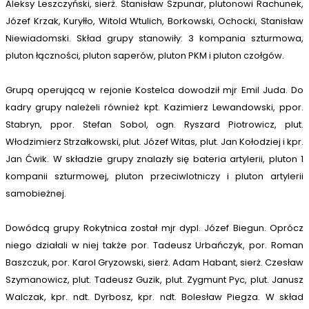
Aleksy Leszczyński, sierż. Stanisław Szpunar, plutonowi Rachunek,
Józef Krzak, Kuryłło, Witold Wtulich, Borkowski, Ochocki, Stanisław
Niewiadomski. Skład grupy stanowiły: 3 kompania szturmowa,
pluton łączności, pluton saperów, pluton PKM i pluton czołgów.
G
rupą operującą w rejonie Kostelca dowodził mjr Emil Juda. Do
kadry grupy należeli również kpt. Kazimierz Lewandowski, ppor.
Stabryn, ppor. Stefan Sobol, ogn. Ryszard Piotrowicz, plut.
Włodzimierz Strzałkowski, plut. Józef Witas, plut. Jan Kołodziej i kpr.
Jan Ćwik. W składzie grupy znalazły się bateria artylerii, pluton 1
kompanii szturmowej, pluton przeciwlotniczy i pluton artylerii
samobieżnej.
Dowódcą grupy Rokytnica został mjr dypl. Józef Biegun. Oprócz
niego działali w niej także por. Tadeusz Urbańczyk, por. Roman
Baszczuk, por. Karol Gryzowski, sierż. Adam Habant, sierż. Czesław
Szymanowicz, plut. Tadeusz Guzik, plut. Zygmunt Pyc, plut. Janusz
Walczak, kpr. ndt. Dyrbosz, kpr. ndt. Bolesław Piegza. W skład