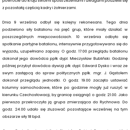
powrocie do kraju swoimi spostrzeżeniami i uwagami podzielili się
z pozostałą częścią kadry i żołnierzami.
Dnia 9 września odbył się kolejny rekonesans. Tego dnia
podzielono siły batalionu na pięć grup, które miały działać w
poszczególnych miejscowościach. 10 września odbyło się
spotkanie partyjne batalionu, intensywnie przygotowywano się do
wyjazdu, uzupełniano zapasy. O godz. 17.00 przeglądu batalionu
dokonał jego dowódca ppłk dypl. Mieczysław Bubliński. Godzinę
później przybył dowódca dywizji płk dypl. Edward Dysko i wraz ze
swym zastępcą do spraw politycznych ppłk. mgr. J. Gąstołem
dokonał przeglądu jednostki. O godz. 19.00 zaczęto ustawiać
kolumny samochodowe, które po godzinie mogły już ruszyć w
kierunku Czechosłowacji, by granicę osiągnąć o godz. 21.00. Jako
pierwsza przekroczyła ją grupa zmierzająca do Rychnowa. Do
godz. 24.00 udało się zluzować pozostające wcześniej na tym
obszarze siły 18 bpd.