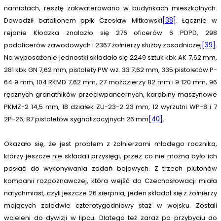
namiotach, resztę zakwaterowano w budynkach mieszkalnych.
Dowodził batalionem ppłk Czesław Mitkowski
[38]
. Łącznie w
rejonie Kłodzka znalazło się 276 oficerów 6 PDPD, 298
podoficerów zawodowych i 2367 żołnierzy służby zasadniczej
[39]
.
Na wyposażenie jednostki składało się 2249 sztuk kbk AK 7,62 mm,
281 kbk GN 7,62 mm, pistolety PW wz. 33 7,62 mm, 335 pistoletów P-
64 9 mm, 104 RKMD 7,62 mm, 27 moździerzy 82 mm i 9 120 mm, 96
ręcznych granatników przeciwpancernych, karabiny maszynowe
PKMZ-2 14,5 mm, 18 działek ZU-23-2 23 mm, 12 wyrzutni WP-8 i 7
2P-26, 87 pistoletów sygnalizacyjnych 26 mm
[40]
.
Okazało się, że jest problem z żołnierzami młodego rocznika,
którzy jeszcze nie składali przysięgi, przez co nie można było ich
posłać do wykonywania zadań bojowych. Z trzech plutonów
kompanii rozpoznawczej, która wejść do Czechosłowacji miała
natychmiast, czyli jeszcze 26 sierpnia, jeden składał się z żołnierzy
mających zaledwie czterotygodniowy staż w wojsku. Zostali
wcieleni do dywizji w lipcu. Dlatego też zaraz po przybyciu do