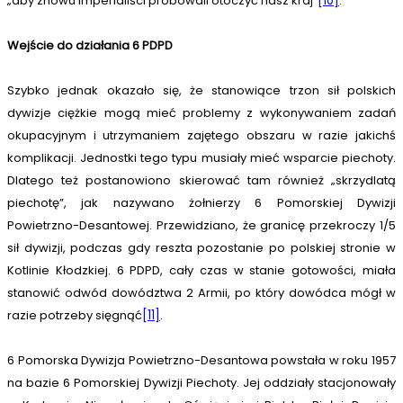
„aby znowu imperialiści próbowali otoczyć nasz kraj”
[10]
.
Wejście do działania 6 PDPD
Szybko jednak okazało się, że stanowiące trzon sił polskich
dywizje ciężkie mogą mieć problemy z wykonywaniem zadań
okupacyjnym i utrzymaniem zajętego obszaru w razie jakichś
komplikacji. Jednostki tego typu musiały mieć wsparcie piechoty.
Dlatego też postanowiono skierować tam również „skrzydlatą
piechotę”, jak nazywano żołnierzy 6 Pomorskiej Dywizji
Powietrzno-Desantowej. Przewidziano, że granicę przekroczy 1/5
sił dywizji, podczas gdy reszta pozostanie po polskiej stronie w
Kotlinie Kłodzkiej. 6 PDPD, cały czas w stanie gotowości, miała
stanowić odwód dowództwa 2 Armii, po który dowódca mógł w
razie potrzeby sięgnąć
[11]
.
6 Pomorska Dywizja Powietrzno-Desantowa powstała w roku 1957
na bazie 6 Pomorskiej Dywizji Piechoty. Jej oddziały stacjonowały