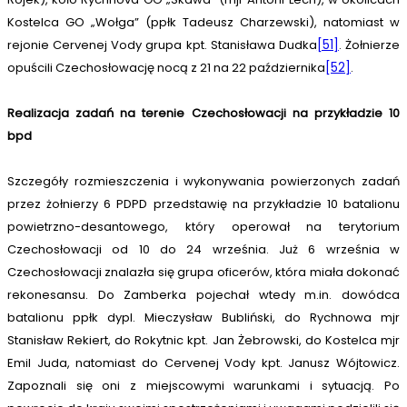
Kostelca GO „Wołga” (ppłk Tadeusz Charzewski), natomiast w
rejonie Cervenej Vody grupa kpt. Stanisława Dudka
[51]
. Żołnierze
opuścili Czechosłowację nocą z 21 na 22 października
[52]
.
Realizacja zadań na terenie Czechosłowacji na przykładzie 10
bpd
Szczegóły rozmieszczenia i wykonywania powierzonych zadań
przez żołnierzy 6 PDPD przedstawię na przykładzie 10 batalionu
powietrzno-desantowego, który operował na terytorium
Czechosłowacji od 10 do 24 września. Już 6 września w
Czechosłowacji znalazła się grupa oficerów, która miała dokonać
rekonesansu. Do Zamberka pojechał wtedy m.in. dowódca
batalionu ppłk dypl. Mieczysław Bubliński, do Rychnowa mjr
Stanisław Rekiert, do Rokytnic kpt. Jan Żebrowski, do Kostelca mjr
Emil Juda, natomiast do Cervenej Vody kpt. Janusz Wójtowicz.
Zapoznali się oni z miejscowymi warunkami i sytuacją. Po