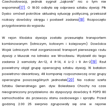
Czechosłowacji, jednak sygnał „Lajkonik” nic o tym nie
wspominał
[17]
. O 18.00 odbyła się odprawa sztabu dywizji. Płk
Dysko omówił pokrótce aktualną sytuację polityczną, przekazał
rozkazy dowódcy okręgu i postawił zadania
[18]
. Rozpoczęto
przygotowania do wyjazdu.
W rejon Kłodzka dywizja została przesunięta transportem
kombinowanym (lotniczym, kołowym i kolejowym). Dowódca
Wojsk Lotniczych miał zorganizować transport pierwszego rzutu
dywizji z Muszak na lotnisko we Wrocławiu. Wydzielił do tego
zadania 2 samoloty An-12, 4 Ił-14, 4 Li-2 i 9 An-2
[19]
. Rzut
powietrzny objął grupę operacyjną sztabu dywizji, 16 batalion
powietrzno-desantowy, 48 kompanię rozpoznawczą oraz grupy
operacyjne poszczególnych jednostek
[20]
. Na rozkaz szefa
Sztabu Generalnego gen. dyw. Bolesława Chochy na czas
nieograniczony przydzielono do dyspozycji dowódcy 6 PDPD 80
samochodów do przewozu stanu osobowego i sprzętu. Przed
godziną 2.00 25 sierpnia zgrupowały się one w rejonie