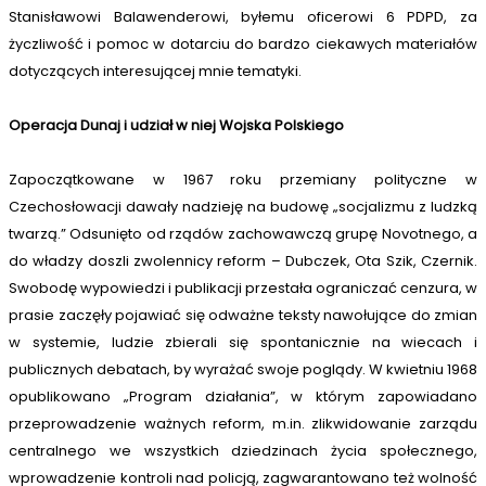
Stanisławowi Balawenderowi, byłemu oficerowi 6 PDPD, za
życzliwość i pomoc w dotarciu do bardzo ciekawych materiałów
dotyczących interesującej mnie tematyki.
Operacja Dunaj i udział w niej Wojska Polskiego
Zapoczątkowane w 1967 roku przemiany polityczne w
Czechosłowacji dawały nadzieję na budowę „socjalizmu z ludzką
twarzą.” Odsunięto od rządów zachowawczą grupę Novotnego, a
do władzy doszli zwolennicy reform – Dubczek, Ota Szik, Czernik.
Swobodę wypowiedzi i publikacji przestała ograniczać cenzura, w
prasie zaczęły pojawiać się odważne teksty nawołujące do zmian
w systemie, ludzie zbierali się spontanicznie na wiecach i
publicznych debatach, by wyrażać swoje poglądy. W kwietniu 1968
opublikowano „Program działania”, w którym zapowiadano
przeprowadzenie ważnych reform, m.in. zlikwidowanie zarządu
centralnego we wszystkich dziedzinach życia społecznego,
wprowadzenie kontroli nad policją, zagwarantowano też wolność