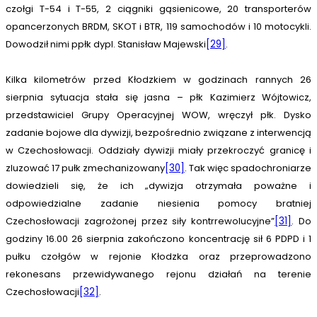
czołgi T-54 i T-55, 2 ciągniki gąsienicowe, 20 transporterów
opancerzonych BRDM, SKOT i BTR, 119 samochodów i 10 motocykli.
Dowodził nimi ppłk dypl. Stanisław Majewski
[29]
.
Kilka kilometrów przed Kłodzkiem w godzinach rannych 26
sierpnia sytuacja stała się jasna – płk Kazimierz Wójtowicz,
przedstawiciel Grupy Operacyjnej WOW, wręczył płk. Dysko
zadanie bojowe dla dywizji, bezpośrednio związane z interwencją
w Czechosłowacji. Oddziały dywizji miały przekroczyć granicę i
zluzować 17 pułk zmechanizowany
[30]
. Tak więc spadochroniarze
dowiedzieli się, że ich „dywizja otrzymała poważne i
odpowiedzialne zadanie niesienia pomocy bratniej
Czechosłowacji zagrożonej przez siły kontrrewolucyjne”
[31]
. Do
godziny 16.00 26 sierpnia zakończono koncentrację sił 6 PDPD i 1
pułku czołgów w rejonie Kłodzka oraz przeprowadzono
rekonesans przewidywanego rejonu działań na terenie
Czechosłowacji
[32]
.