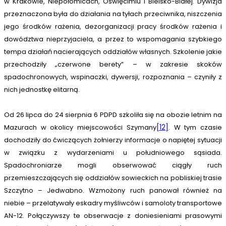
w Krakowie, Niepołomicach, Oświęcimiu i Bielsko-Białej. Dywizja
przeznaczona była do działania na tyłach przeciwnika, niszczenia
jego środków rażenia, dezorganizacji pracy środków rażenia i
dowództwa nieprzyjaciela, a przez to wspomagania szybkiego
tempa działań nacierających oddziałów własnych. Szkolenie jakie
przechodziły „czerwone berety” – w zakresie skoków
spadochronowych, wspinaczki, dywersji, rozpoznania – czyniły z
nich jednostkę elitarną.
Od 26 lipca do 24 sierpnia 6 PDPD szkoliła się na obozie letnim na
Mazurach w okolicy miejscowości Szymany
[12]
. W tym czasie
dochodziły do ćwiczących żołnierzy informacje o napiętej sytuacji
w związku z wydarzeniami u południowego sąsiada.
Spadochroniarze mogli obserwować ciągły ruch
przemieszczających się oddziałów sowieckich na pobliskiej trasie
Szczytno – Jedwabno. Wzmożony ruch panował również na
niebie – przelatywały eskadry myśliwców i samoloty transportowe
AN-12. Połączywszy te obserwacje z doniesieniami prasowymi