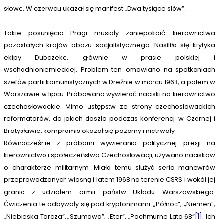
słowa. W czerwcu ukazał się manifest „Dwa tysiące słów”.
Takie posunięcia Pragi musiały zaniepokoić kierownictwa
pozostałych krajów obozu socjalistycznego. Nasiliła się krytyka
ekipy Dubczeka, głównie w prasie polskiej i
wschodnioniemieckiej. Problem ten omawiano na spotkaniach
szefów partii komunistycznych w Dreźnie w marcu 1968, a potem w
Warszawie w lipcu. Próbowano wywierać naciski na kierownictwo
czechosłowackie. Mimo ustępstw ze strony czechosłowackich
reformatorów, do jakich doszło podczas konferencji w Czernej i
Bratysławie, kompromis okazał się pozorny i nietrwały.
Równocześnie z próbami wywierania politycznej presji na
kierownictwo i społeczeństwo Czechosłowacji, używano nacisków
o charakterze militarnym. Miała temu służyć seria manewrów
przeprowadzonych wiosną i latem 1968 na terenie CSRS i wokół jej
granic z udziałem armii państw Układu Warszawskiego.
Ćwiczenia te odbywały się pod kryptonimami: „Północ”, „Niemen”,
„Niebieska Tarcza”, „Szumawa”, „Eter”, „Pochmurne Lato 68”
[1]
. Ich