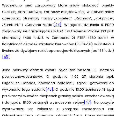
Wydzielono pięć zgrupowań, które miały blokować obiekty
Czeskiej Armii Ludowej. Od nazw miejscowości, w których miały
operować, otrzymały nazwy „Kostelec”, „Rychnov”, „Rokytnice”,
„Zamberk” i „Cervena Voda”
[44]
. W rejonie działania 6 PDPD
znajdowały się następujące siły CzAL: w Cervenej Vodzie 103 pułk
chemiczny (400 ludzi), w Zamberku 21 PTBR (360 ludzi), w
Rokytnicach ośrodek szkolenia kierowców (350 ludzi), w Kostelcu i
Rychnovie dywizjony rakiet operacyjno-taktycznych (po 168 ludzi)
[45]
.
Jako pierwszy oddział dywizji rejon ten obsadził 18 batalion
powietrzno-desantowy. O godzinie 4.00 27 sierpnia ppłk
Eugeniusz Habdas, dowódca batalionu, zgłosił gotowość do
wykonania tego zadania
[46]
. O godzinie 13.00 żołnierze 18 bpd
przekroczyli w dwóch miejscach granicę polsko-czechosłowacką
i do godz. 18.00 osiągnęli wyznaczone rejony
[47]
. Na pozycje
wyprowadzili ich żołnierze z kompanii rozpoznania kpt.
Orłowskiego oraz oficerowie sztabu 2 Armii, którzy wcześniej