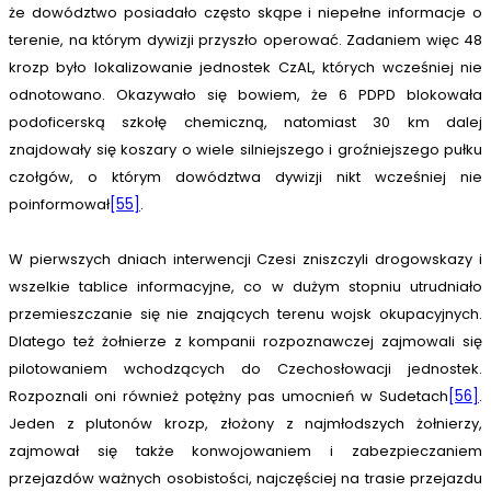
że dowództwo posiadało często skąpe i niepełne informacje o
terenie, na którym dywizji przyszło operować. Zadaniem więc 48
krozp było lokalizowanie jednostek CzAL, których wcześniej nie
odnotowano. Okazywało się bowiem, że 6 PDPD blokowała
podoficerską szkołę chemiczną, natomiast 30 km dalej
znajdowały się koszary o wiele silniejszego i groźniejszego pułku
czołgów, o którym dowództwa dywizji nikt wcześniej nie
poinformował
[55]
.
W pierwszych dniach interwencji Czesi zniszczyli drogowskazy i
wszelkie tablice informacyjne, co w dużym stopniu utrudniało
przemieszczanie się nie znających terenu wojsk okupacyjnych.
Dlatego też żołnierze z kompanii rozpoznawczej zajmowali się
pilotowaniem wchodzących do Czechosłowacji jednostek.
Rozpoznali oni również potężny pas umocnień w Sudetach
[56]
.
Jeden z plutonów krozp, złożony z najmłodszych żołnierzy,
zajmował się także konwojowaniem i zabezpieczaniem
przejazdów ważnych osobistości, najczęściej na trasie przejazdu