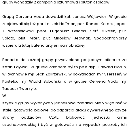
grupy wchodziły 2 kompania szturmowa i pluton czołgów.
Grupą Cervena Voda dowodził kpt. Janusz Wójtowicz. W grupie
znajdowali się też por. Leszek Hoffman, por. Roman Kotecki, ppor.
T. Wrześniowski, ppor. Eugeniusz Gniecki, sierż. Łukasik, plut.
Sałata, plut. Miter, plut. Mirosław Jedynak. Spadochroniarzy
wspierała tutaj bateria artylerii samobieżnej.
Ponadto do każdej grupy przydzielono po jednym oficerze ze
sztabu dywizji. W grupie Zamberk był to ppłk dypl. Edward Piorun,
w Rychnowie mjr Lech Zakrzewski, w Rokytnicach mjr Szerszeń, w
Kostelcu mjr Witold Sobański, a w grupie Cervena Voda mjr
Tadeusz Tworzyło.
W
szystkie grupy wykonywały jednakowe zadania. Miały więc być w
stałej gotowości bojowej do odparcia ataku dywersyjnego czy ze
strony oddziałów CzAL, blokować jednostki armii
czechosłowackiej i być w gotowości na wypadek potrzeby ich