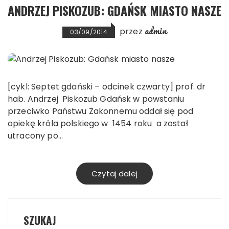
ANDRZEJ PISKOZUB: GDAŃSK MIASTO NASZE
admin
przez
03/09/2014
[cykl: Septet gdański – odcinek czwarty] prof. dr
hab. Andrzej Piskozub Gdańsk w powstaniu
przeciwko Państwu Zakonnemu oddał się pod
opiekę króla polskiego w 1454 roku a został
utracony po…
Czytaj dalej
SZUKAJ