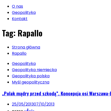
O nas
Geopolityka
Kontakt
Tag:
Rapallo
Strona główna
Rapallo
Geopolityka
Geopolityka niemiecka
Geopolityka polska
Myśl geopolityczna
„Polak mądry przed szkodą”. Koncepcja osi Warszawa-B
25/05/2013
07/10/2013
admin