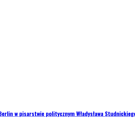
erlin w pisarstwie politycznym Władysława Studnickiego