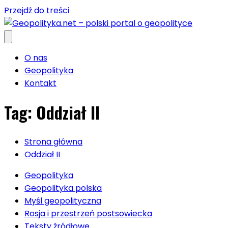
Przejdź do treści
O nas
Geopolityka
Kontakt
Tag:
Oddział II
Strona główna
Oddział II
Geopolityka
Geopolityka polska
Myśl geopolityczna
Rosja i przestrzeń postsowiecka
Teksty źródłowe