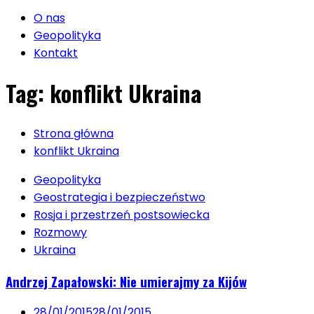
O nas
Geopolityka
Kontakt
Tag:
konflikt Ukraina
Strona główna
konflikt Ukraina
Geopolityka
Geostrategia i bezpieczeństwo
Rosja i przestrzeń postsowiecka
Rozmowy
Ukraina
Andrzej Zapałowski: Nie umierajmy za Kijów
28/01/2015
28/01/2015