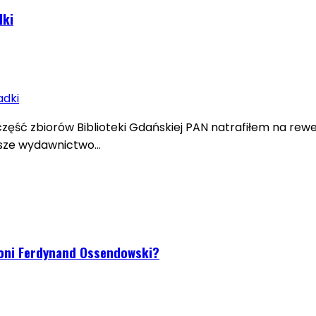
dki
część zbiorów Biblioteki Gdańskiej PAN natrafiłem na re
jsze wydawnictwo…
toni Ferdynand Ossendowski?