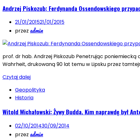
Andrzej Piskozub: Ferdynanda Ossendowskiego przypa
21/01/2015
21/01/2015
admin
przez
prof. dr hab. Andrzej Piskozub Penetrując poniemiecką 
Wahrheit, drukowaną 90 lat temu w Lipsku przez tamte
Czytaj dalej
Geopolityka
Historia
Witold Michałowski: Żywy Budda. Kim naprawdę był An
02/10/2014
30/09/2014
admin
przez