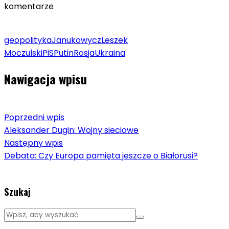
komentarze
geopolityka
Janukowycz
Leszek
Moczulski
PiS
Putin
Rosja
Ukraina
Nawigacja wpisu
Poprzedni wpis
Aleksander Dugin: Wojny sieciowe
Następny wpis
Debata: Czy Europa pamięta jeszcze o Białorusi?
Szukaj