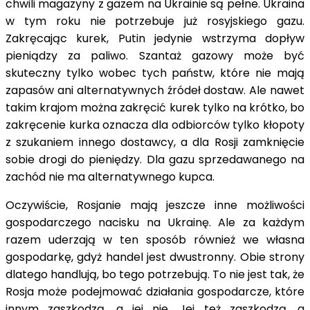
chwili magazyny z gazem na Ukrainie są pełne. Ukraina
w tym roku nie potrzebuje już rosyjskiego gazu.
Zakręcając kurek, Putin jedynie wstrzyma dopływ
pieniądzy za paliwo. Szantaż gazowy może być
skuteczny tylko wobec tych państw, które nie mają
zapasów ani alternatywnych źródeł dostaw. Ale nawet
takim krajom można zakręcić kurek tylko na krótko, bo
zakręcenie kurka oznacza dla odbiorców tylko kłopoty
z szukaniem innego dostawcy, a dla Rosji zamknięcie
sobie drogi do pieniędzy. Dla gazu sprzedawanego na
zachód nie ma alternatywnego kupca.
Oczywiście, Rosjanie mają jeszcze inne możliwości
gospodarczego nacisku na Ukrainę. Ale za każdym
razem uderzają w ten sposób również we własna
gospodarkę, gdyż handel jest dwustronny. Obie strony
dlatego handlują, bo tego potrzebują. To nie jest tak, że
Rosja może podejmować działania gospodarcze, które
innym zaszkodzą, a jej nie. Jej też zaszkodzą, a