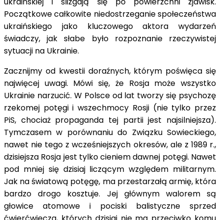
ukraińskiej i ślizgają się po powierzchni zjawisk.
Początkowe całkowite niedostrzeganie społeczeństwa
ukraińskiego jako kluczowego aktora wydarzeń
świadczy, jak słabe było rozpoznanie rzeczywistej
sytuacji na Ukrainie.
Zacznijmy od kwestii doraźnych, którym poświęca się
najwięcej uwagi. Mówi się, że Rosja może wszystko
Ukrainie narzucić. W Polsce od lat tworzy się psychozę
rzekomej potęgi i wszechmocy Rosji (nie tylko przez
PiS, chociaż propaganda tej partii jest najsilniejsza).
Tymczasem w porównaniu do Związku Sowieckiego,
nawet nie tego z wcześniejszych okresów, ale z 1989 r.,
dzisiejsza Rosja jest tylko cieniem dawnej potęgi. Nawet
pod mniej się dzisiaj liczącym względem militarnym.
Jak na światową potęgę, ma przestarzałą armię, która
bardzo drogo kosztuje. Jej głównym walorem są
głowice atomowe i pociski balistyczne sprzed
ćwierćwiecza, których dzisiaj nie ma przeciwko komu