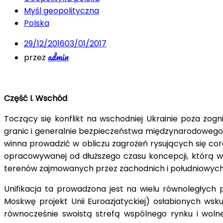
Myśl geopolityczna
Polska
29/12/2016
03/01/2017
admin
przez
Część I. Wschód
Toczący się konflikt na wschodniej Ukrainie poza zog
granic i generalnie bezpieczeństwa międzynarodowego R
winna prowadzić w obliczu zagrożeń rysujących się cor
opracowywanej od dłuższego czasu koncepcji, którą 
terenów zajmowanych przez zachodnich i południowych s
Unifikacja ta prowadzona jest na wielu równoległych
Moskwę projekt Unii Euroazjatyckiej) osłabionych ws
równocześnie swoistą strefą wspólnego rynku i wolneg