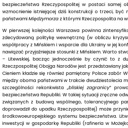
bezpieczeństwa Rzeczypospolitej w postaci samej o
wzmocnienie istniejącej dziś konstrukcji o trzeci, by
państwami
Międzymorza
z którymi Rzeczpospolita na w
W pierwszej kolejności Warszawa powinna zintensyfik
zdecydowaną politykę wewnętrzną (w obliczu kryzysu 
współpracy z Mińskiem i wsparcie dla Ukrainy w jej ko
nawiązać przyjaźniejsze stosunki z Mińskiem. Warto stwo
– Litewskiej, bacząc jednocześnie by czynić to z du
Rzeczpospolitej Obojga Narodów jest przedstawiany jak
Cieniem kładzie się również pamiętany Polsce zabór Wi
między oboma państwami w trakcie dwudziestolecia mię
szczególności rekonkwista „
bliskiej zagranicy
” prowa
bezpieczeństwa Republiki. W takiej sytuacji zręczne od
związanych z budową wspólnego, tolerancyjnego pań
doprowadził do upadku Rzeczypospolitej) może przyni
środkowoeuropejskiego systemu bezpieczeństwa. Litw
inwestycji w gospodarkę Republiki (rafineria w Może