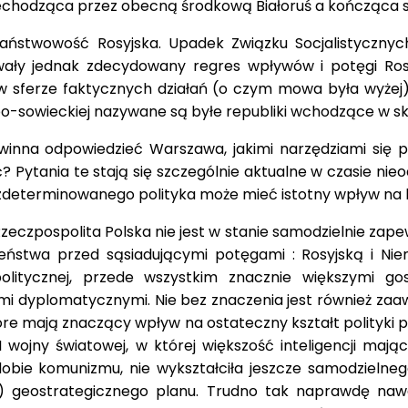
rzechodząca przez obecną środkową Białoruś a kończąca się
państwowość Rosyjska. Upadek Związku Socjalistyczny
ały jednak zdecydowany regres wpływów i potęgi Rosj
ż w sferze faktycznych działań (o czym mowa była wyże
o-sowieckiej nazywane są byłe republiki wchodzące w s
inna odpowiedzieć Warszawa, jakimi narzędziami się po
ć? Pytania te stają się szczególnie aktualne w czasie nie
determinowanego polityka może mieć istotny wpływ na kszt
Rzeczpospolita Polska nie jest w stanie samodzielnie zap
czeństwa przed sąsiadującymi potęgami : Rosyjską i N
tycznej, przede wszystkim znacznie większymi gosp
mi dyplomatycznymi. Nie bez znaczenia jest również z
óre mają znaczący wpływ na ostateczny kształt polityki
I wojny światowej, w której większość inteligencji ma
obie komunizmu, nie wykształciła jeszcze samodzielnego
geostrategicznego planu. Trudno tak naprawdę nawet