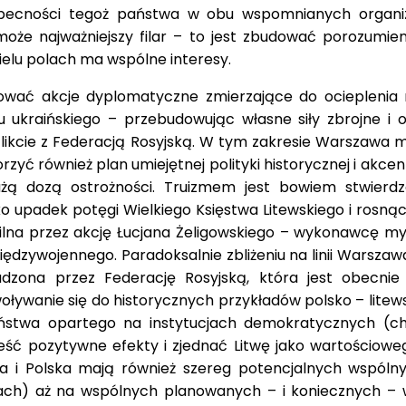
becności tegoż państwa w obu wspomnianych organiz
ć może najważniejszy filar – to jest zbudować porozumi
ielu polach ma wspólne interesy.
ować akcje dyplomatyczne zmierzające do ocieplenia r
ukraińskiego – przebudowując własne siły zbrojne i o
nflikcie z Federacją Rosyjską. W tym zakresie Warszawa
rzyć również plan umiejętnej polityki historycznej i akc
żą dozą ostrożności. Truizmem jest bowiem stwierdzeni
o upadek potęgi Wielkiego Księstwa Litewskiego i rosnąc
lna przez akcję Łucjana Żeligowskiego – wykonawcę myśli
dzywojennego. Paradoksalnie zbliżeniu na linii Warszaw
dzona przez Federację Rosyjską, która jest obecnie
woływanie się do historycznych przykładów polsko – litew
stwa opartego na instytucjach demokratycznych (choć
eść pozytywne efekty i zjednać Litwę jako wartościo
a i Polska mają również szereg potencjalnych wspóln
jkach) aż na wspólnych planowanych – i koniecznych – 