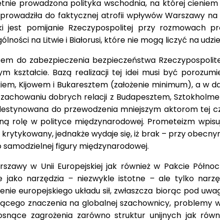
ętnie prowadzona polityka wschodnia, na której cienie
rowadziła do faktycznej atrofii wpływów Warszawy na
tyki jest pomijanie Rzeczypospolitej przy rozmowach 
gólności na Litwie i Białorusi, które nie mogą liczyć na 
zem do zabezpieczenia bezpieczeństwa Rzeczypospolitej
kształcie. Bazą realizacji tej idei musi być porozumie
iem, Kijowem i Bukaresztem (założenie minimum), a w dal
 zachowaniu dobrych relacji z Budapesztem, Sztokholmem
edestynowana do przewodzenia mniejszym aktorom tej cz
lną rolę w polityce międzynarodowej. Prometeizm wpisu
 krytykowany, jednakże wydaje się, iż brak – przy obecny
o samodzielnej figury międzynarodowej.
rszawy w Unii Europejskiej jak również w Pakcie Pół
e jako narzędzia – niezwykle istotne – ale tylko nar
nie europejskiego układu sił, zwłaszcza biorąc pod uw
osnącego znaczenia na globalnej szachownicy, problemy
osnące zagrożenia zarówno struktur unijnych jak równ