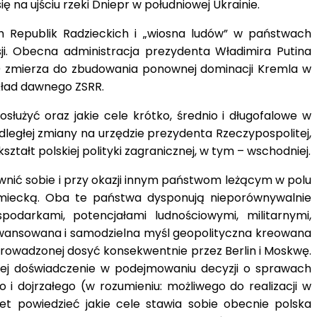
 na ujściu rzeki Dniepr w południowej Ukrainie.
ch Republik Radzieckich i „wiosna ludów” w państwach
i. Obecna administracja prezydenta Władimira Putina
j) zmierza do zbudowania ponownej dominacji Kremla w
kład dawnego ZSRR.
służyć oraz jakie cele krótko, średnio i długofalowe w
odległej zmiany na urzędzie prezydenta Rzeczypospolitej,
ałt polskiej polityki zagranicznej, w tym – wschodniej.
ewnić sobie i przy okazji innym państwom leżącym w polu
iemiecką. Oba te państwa dysponują nieporównywalnie
odarkami, potencjałami ludnościowymi, militarnymi,
aawansowana i samodzielna myśl geopolityczna kreowana
 prowadzonej dosyć konsekwentnie przez Berlin i Moskwę.
jącej doświadczenie w podejmowaniu decyzji o sprawach
 i dojrzałego (w rozumieniu: możliwego do realizacji w
 powiedzieć jakie cele stawia sobie obecnie polska