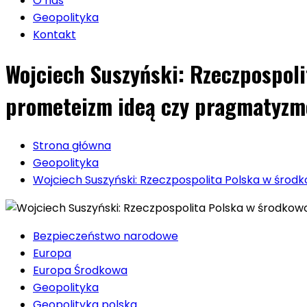
O nas
Geopolityka
Kontakt
Wojciech Suszyński: Rzeczpospol
prometeizm ideą czy pragmatyz
Strona główna
Geopolityka
Wojciech Suszyński: Rzeczpospolita Polska w śr
Bezpieczeństwo narodowe
Europa
Europa Środkowa
Geopolityka
Geopolityka polska