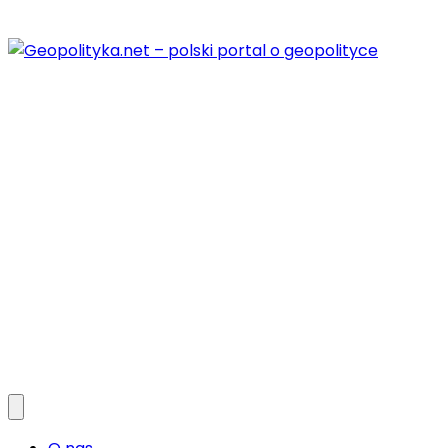
Przejdź
do
treści