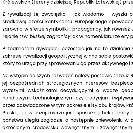
Królewskich (tereny dzisiejszej Republiki Łotewskiej) p
Z rywalizacji tej zwycięsko – jak wiadomo – wyszła 
środkowej części kontynentu Europejskiego spowodow
zarówno w sferze symboliki i propagandy, jak równie
rejonie tzw.
bliskiej zagranicy
jak w nomenklaturze ery p
Przedmiotem dywagacji pozostaje jak na te działania w
zakresie rywalizacji geopolitycznej winna sobie postawi
który to urząd przy sprawowaniu go przez aktywnego i z
Na wstępie dalszych rozważań należy postawić tezę, iż 
jej bezpośrednich strategicznych interesów, bezpie
wyższymi wskaźnikami decydującymi o wadze geopoli
handlowymi, technologicznymi czy tradycjami i wpływa
przez doświadczone w tym zakresie elity obu krajów, kt
Polska, co w dużej mierze jest spuścizną hekatomby I
państwa uległa zagładzie, a następnie zniewoleniu w d
określonym środowisku wewnętrznym i zewnętrznym) 