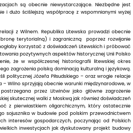
acjach są obecnie niewystarczające. Niezbędne jest
enie i dużo ściślejszą współpracę z wspomnianymi wyżej
elacji z Wilnem. Republika Litewska prowadzi obecnie
bronę terytorialną) i zagraniczną poprzez rozwijanie
 mogłaby korzystać z doświadczeń Litewskich i próbować
entowania pozytywnych aspektów historycznej Unii Polsko
e, że w współczesnej historiografii litewskiej okres
ego zagrożenia polską dominacją kulturalną i językową.
 politycznej Józefa Piłsudskiego – oraz wrogie relacje
a – Wilno sprzyjają obecnie warunki międzynarodowe, w
 postrzegana przez Litwinów jako główne zagrożenie
skiej skutecznej walki z Moskwą jak również doświadczeń
 z pierwiastkiem oligarchicznym, który ostatecznie
wego sojusznika w budowie pod polskim przewodnictwem
ych interesów gospodarczych, poczynając od Polskich
wielkich inwestycjach jak dyskutowany projekt budowy