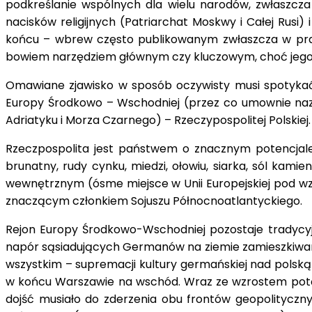
podkreślanie wspólnych dla wielu narodów, zwłaszcza
nacisków religijnych (Patriarchat Moskwy i Całej Rusi)
końcu – wbrew często publikowanym zwłaszcza w prasie
bowiem narzędziem głównym czy kluczowym, choć jego 
Omawiane zjawisko w sposób oczywisty musi spotykać 
Europy Środkowo – Wschodniej (przez co umownie na
Adriatyku i Morza Czarnego) – Rzeczypospolitej Polskiej
Rzeczpospolita jest państwem o znacznym potencjale 
brunatny, rudy cynku, miedzi, ołowiu, siarka, sól kam
wewnętrznym (ósme miejsce w Unii Europejskiej pod wzg
znaczącym członkiem Sojuszu Północnoatlantyckiego.
Rejon Europy Środkowo-Wschodniej pozostaje tradycyjn
napór sąsiadujących Germanów na ziemie zamieszkiwane 
wszystkim – supremacji kultury germańskiej nad polską 
w końcu Warszawie na wschód. Wraz ze wzrostem potęg
dojść musiało do zderzenia obu frontów geopolitycznyc