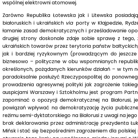
wspólnej elektrowni atomowej.
Zarówno Republika Łotewska jak i Litewska posiadaj
białoruskich i ukraińskich
via
porty w Kłajpedzie, Ryd
łamanie zasad demokratycznych i prześladowanie opoz
drugiej strony doskonale zdaje sobie sprawę z tego,
ukraińskich towarów przez terytoria państw bałtyckich
jak i bardziej ryzykownym (prowadzącym do jeszcze
biznesowo – polityczne w obu wspomnianych republik
określonych, pożądanych kierunków działań – w tym na
paradoksalnie posłużyć Rzeczypospolitej do ponowneg
prowadzenia agresywnej polityki jak zagrożenie taki
auspicjami Warszawy i Sztokholmu jest program Partn
zapominać o opozycji demokratycznej na Białorusi, j
powiązań wpływać na demokratyzację życia publiczneg
reżimu semi-dyktatorskiego na Białorusi z uwagi na je
brak deklarowania przez administrację prezydenta Łuka
Mińsk i stać się bezpośrednim zagrożeniem dla polskie