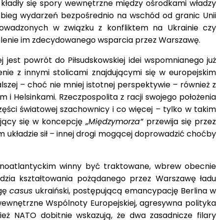
m kładły się spory wewnętrzne między ośrodkami władzy
 bieg wydarzeń bezpośrednio na wschód od granic Unii
prowadzonych w związku z konfliktem na Ukrainie czy
udzielenie im zdecydowanego wsparcia przez Warszawę.
 jest powrót do Piłsudskowskiej idei wspomnianego już
nie z innymi stolicami znajdującymi się w europejskim
szej – choć nie mniej istotnej perspektywie – również z
 i Helsinkami. Rzeczpospolita z racji swojego położenia
ęści światowej szachownicy i co więcej – tylko w takim
jący się w koncepcję „
Międzymorza”
przewija się przez
m układzie sił – innej drogi mogącej doprowadzić choćby
nocnoatlantyckim winny być traktowane, wbrew obecnie
zędzia kształtowania pożądanego przez Warszawę ładu
agę
casus
ukraiński, postępującą emancypację Berlina w
 wewnętrzne Wspólnoty Europejskiej, agresywna polityka
ież NATO dobitnie wskazują, że dwa zasadnicze filary