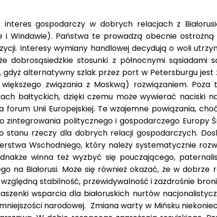
ą interes gospodarczy w dobrych relacjach z Białoru
ze i Windawie). Państwa te prowadzą obecnie ostrożną 
ycji. Interesy wymiany handlowej decydują o woli ut
 że dobrosąsiedzkie stosunki z północnymi sąsiadami s
, gdyż alternatywny szlak przez port w Petersburgu je
 większego związania z Moskwą) rozwiązaniem. Poza 
ach bałtyckich, dzięki czemu może wywierać naciski 
 forum Unii Europejskiej. Te wzajemne powiązania, choć
o zintegrowania politycznego i gospodarczego Europy 
ego stanu rzeczy dla dobrych relacji gospodarczych.
erstwa Wschodniego, który należy systematycznie rozw
ednakże winna też wyzbyć się pouczającego, paternal
o na Białorusi. Może się również okazać, że w dobrze
go względną stabilność, przewidywalność i zazdrośnie b
szenki wsparcia dla białoruskich nurtów nacjonalistyc
j mniejszości narodowej. Zmiana warty w Mińsku niekonie