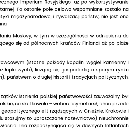
iecznego Imperium Rosyjskiego, aż po wykorzystywanie
ilitarnej. To ostanie pole celowo wspomniane zostało na
ki międzynarodowej i rywalizacji państw, nie jest ono
ana.
łania Moskwy, w tym w szczególności w odniesieniu do
ącego się od północnych krańców Finlandii aż po plaże
rowcowym (istotne pokłady kopalin: węgiel kamienny i
złóż łupkowych), liczącą się gospodarką o sporym rynku
państwem o długiej historii i tradycjach politycznych,
zątków istnienia polskiej państwowości zauważalny był
skie, co skutkowało – wobec asymetrii sił, choć przede
 geopolitycznego elit rządzących w Gnieźnie, Krakowie i
łu stosujmy to uproszczone nazewnictwo) nieuchronnie
 właśnie linia rozpoczynająca się w dawnych Inflantach