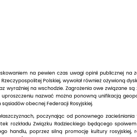
niskowaniem na pewien czas uwagi opinii publicznej n
zeczypospolitej Polskiej, wywołał również ożywioną dysk
az wyraźniej na wschodzie. Zagrożenia owe związane są z
w uproszczeniu nazwać można ponowną unifikacją geopo
ąsiadów obecnej Federacji Rosyjskiej.
 płaszczyznach, poczynając od ponownego zacieśniania
kutek rozkładu Związku Radzieckiego będącego spoiwe
o handlu, poprzez silną promocję kultury rosyjskiej, r