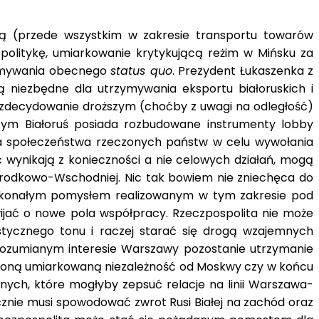
sią (przede wszystkim w zakresie transportu towarów
politykę, umiarkowanie krytykującą reżim w Mińsku za
rzymywania obecnego
status quo
. Prezydent Łukaszenka z
ą niezbędne dla utrzymywania eksportu białoruskich i
st zdecydowanie droższym (choćby z uwagi na odległość)
tym Białoruś posiada rozbudowane instrumenty lobby
na społeczeństwa rzeczonych państw w celu wywołania
 wynikają z konieczności a nie celowych działań, mogą
Środkowo-Wschodniej. Nic tak bowiem nie zniechęca do
 Doskonałym pomysłem realizowanym w tym zakresie pod
ijać o nowe pola współpracy. Rzeczpospolita nie może
istycznego tonu i raczej starać się drogą wzajemnych
 rozumianym interesie Warszawy pozostanie utrzymanie
ronioną umiarkowaną niezależność od Moskwy czy w końcu
znych, które mogłyby zepsuć relacje na linii Warszawa-
cznie musi spowodować zwrot Rusi Białej na zachód oraz