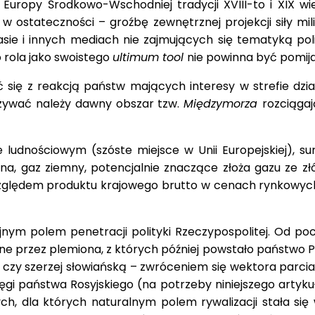
 Europy Środkowo-Wschodniej tradycji XVIII-to i XIX w
 i w ostateczności – groźbę zewnętrznej projekcji siły m
 i innych mediach nie zajmujących się tematyką polity
rola jako swoistego
ultimum tool
nie powinna być pomij
się z reakcją państw mających interesy w strefie dzia
zywać należy dawny obszar tzw.
Międzymorza
rozciągaj
.
ludnościowym (szóste miejsce w Unii Europejskiej), su
ienna, gaz ziemny, potencjalnie znaczące złoża gazu ze 
lędem produktu krajowego brutto w cenach rynkowych), 
ym polem penetracji polityki Rzeczypospolitej. Od poc
przez plemiona, z których później powstało państwo Pol
czy szerzej słowiańską – zwróceniem się wektora parcia
i państwa Rosyjskiego (na potrzeby niniejszego artyku
h, dla których naturalnym polem rywalizacji stała się