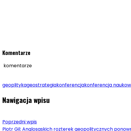
Komentarze
komentarze
geoplityka
geostrategia
konferencja
konferencja nauko
Nawigacja wpisu
Poprzedni wpis
Piotr Gil: Anglosaskich rozterek geopolitycznych pono