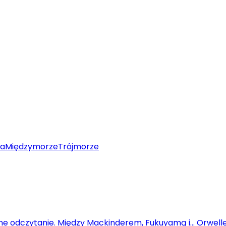
wa
Międzymorze
Trójmorze
wne odczytanie. Między Mackinderem, Fukuyamą i... Orwel