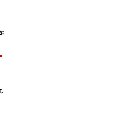
a:
…
r.