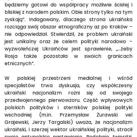
będziemy gotowi do współpracy możliwie ścisłej i
bliskiej z narodem polskim. Obie strony tylko na tym
zyskają”. Indagowany, dlaczego strona ukraińska
rozciąga swój obszar etnograficzny aż po Kraków –
nie odpowiedział. Stwierdził, że problem ukraiński
jest unikalny oraz że celem polityki narodowo –
wyzwoleńczej Ukraińców jest sprawienie, „…żeby
Rosja także pozostała w swoich granicach
etnicznych”.
W polskiej przestrzeni medialnej i wśród
specjalistów trwa dyskusja, czy współczesny
ukraiński nacjonalizm rożni się od swojego
przedwojennego pierwowzoru. Część wpływowych
polskich polityków i sterników polskiej polityki
wschodniej (m.in. Przemysław Żurawski vel
Grajewski, Jerzy Targalski) uważa, że nacjonalizm
ukraiński, i szerzej wektor ukraińskiej polityki, stracił
swoje antypolskie nastawienie. Podobnie twierdzi,