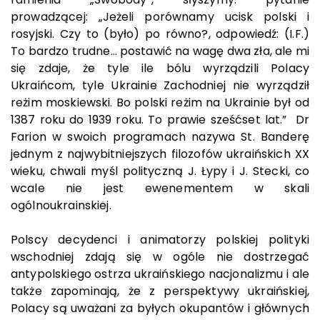
prowadzącej: „Jeżeli porównamy ucisk polski i
rosyjski. Czy to (było) po równo?, odpowiedź: (I.F.)
To bardzo trudne… postawić na wagę dwa zła, ale mi
się zdaje, że tyle ile bólu wyrządzili Polacy
Ukraińcom, tyle Ukrainie Zachodniej nie wyrządził
reżim moskiewski. Bo polski reżim na Ukrainie był od
1387 roku do 1939 roku. To prawie sześćset lat.” Dr
Farion w swoich programach nazywa St. Banderę
jednym z najwybitniejszych filozofów ukraińskich XX
wieku, chwali myśl polityczną J. Łypy i J. Stecki, co
wcale nie jest ewenementem w skali
ogólnoukrainskiej.
Polscy decydenci i animatorzy polskiej polityki
wschodniej zdają się w ogóle nie dostrzegać
antypolskiego ostrza ukraińskiego nacjonalizmu i ale
także zapominają, że z perspektywy ukraińskiej,
Polacy są uważani za byłych okupantów i głównych