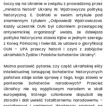
toczy się na Ukrainie w związku z prowadzoną przez
„ministra historii” Ukrainy W. Wjatrowycza polityką
historyczną. E. Doliński w swoim artykule pod
znamiennym tytułem „Odpowiedź Wjatrowiczowi.
Każdy uczestnik OUN był członkiem przestępczej
antysemickiej organizacji” uważa, że dzisiejsza
polityka historyczna stawia Kijów w jednym szeregu
z Koreą Północną i twierdzi, że ustawa o gloryfikacji
OUN – UPA przeczy historii i czyni z zabójców
ukraińskich Żydów i Polaków bohaterów Ukrainy”.
Można postawić pytanie, czy część ukraińskiej elity
intelektualnej lansującej bohaterów historycznych
państwa zdaje sobie sprawę z tego, kogo stawia w
panteonie bohaterów narodowych? Przecież
Ukraińcy nie są wyjątkowym narodem w skali
europejskiej, którego członkowie dopuścili się
zbrodni i dali uwieść totalitarnemu narodowemu –
socjalizmowi i rasizmowi. Wystarczy spojrzeć na