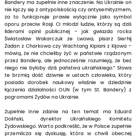
Bandery ma zupełnie inne znaczenie. Na Ukrainie on
nie łączy się z antypolskością czy antysemityzmem,
za to funkcjonuje prawie wyłącznie jako symbol
oporu przeciw Rosji. Ci młodzi ludzie, którzy są dziś
liderami opinii publicznej – jak gwiazda rocka
Światosław Wakarczuk ze Lwowa, pisarz Sierhij
Żadan z Charkowa czy Wachtang Kipiani z Kijowa –
mówią, że nie chcieliby żyć w państwie rządzonym
przez Banderę, ale jednocześnie rozumieją, że bez
niego nie byłoby dziś państwa ukraińskiego.” Słowa
te brzmią dość dziwnie w ustach człowieka, który
posiada dorobek naukowy właśnie w dziedzinie
łączenia działalności OUN (w tym St. Bandery) z
pogromami Żydów na Ukrainie.
Zupełnie inne zdanie na ten temat ma Eduard
Doliński, dyrektor Ukraińskiego Komitetu
Żydowskiego. Warto podkreślić, że w Polsce zupełnie
przemilcza się dyskusję, która w chwili obecnej