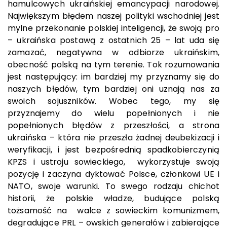
hamulcowych ukraińskiej emancypacji narodowej.
Największym błędem naszej polityki wschodniej jest
mylne przekonanie polskiej inteligencji, że swoją pro
– ukraińska postawą z ostatnich 25 – lat uda się
zamazać, negatywna w odbiorze ukraińskim,
obecność polską na tym terenie. Tok rozumowania
jest następujący: im bardziej my przyznamy się do
naszych błędów, tym bardziej oni uznają nas za
swoich sojuszników. Wobec tego, my się
przyznajemy do wielu popełnionych i nie
popełnionych błędów z przeszłości, a strona
ukraińska – która nie przeszła żadnej deubekizacji i
weryfikacji, i jest bezpośrednią spadkobierczynią
KPZS i ustroju sowieckiego, wykorzystuje swoją
pozycję i zaczyna dyktować Polsce, członkowi UE i
NATO, swoje warunki. To swego rodzaju chichot
historii, że polskie władze, budujące polską
tożsamość na walce z sowieckim komunizmem,
degradujące PRL – owskich generałów i zabierające