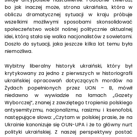
bo jak inaczej może, strona ukraińska, która w
obliczu dramatycznej sytuacji w kraju próbuje
wszelkimi możliwymi sposobami skonsolidować
społeczeństwo wokół nośnej politycznie aktualnej
idei, którą stała się walka nacjonalistów z sowietami.
Doszło do sytuacji, jaka jeszcze kilka lat temu była
niemożliwa.
Wybitny liberalny historyk ukraiński, który był
krytykowany za jedno z pierwszych w historiografii
ukraińskiej opracowań dotyczących mordów na
Żydach popełnionych przez UON – B, mówił
niedawno w wywiadzie na łamach „Gazety
Wyborczej”, znanej z zawziętego tropienia polskiego
antysemityzmu, nacjonalizmu, rasizmu i ksenofobii,
następujące słowa: „Czytam w polskiej prasie, że na
Ukrainie kanonizuje się OUN-UPA i że to główny nurt
polityki ukraińskiej. Z naszej perspektywy postać