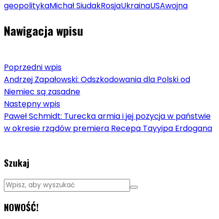
geopolityka
Michał Siudak
Rosja
Ukraina
USA
wojna
Nawigacja wpisu
Poprzedni wpis
Andrzej Zapałowski: Odszkodowania dla Polski od
Niemiec są zasadne
Następny wpis
Paweł Schmidt: Turecka armia i jej pozycja w państwie
w okresie rządów premiera Recepa Tayyipa Erdogana
Szukaj
NOWOŚĆ!