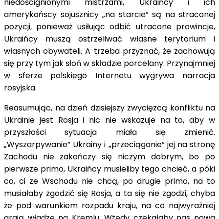
niedoścignionymi mistrzami, Ukraińcy i ich
amerykańscy sojusznicy „na starcie” są na straconej
pozycji, ponieważ usiłując odbić utracone prowincje,
Ukraińcy muszą ostrzeliwać własne terytorium i
własnych obywateli. A trzeba przyznać, że zachowują
się przy tym jak słoń w składzie porcelany. Przynajmniej
w sferze polskiego Internetu wygrywa narracja
rosyjska.
Reasumując, na dzień dzisiejszy zwycięzcą konfliktu na
Ukrainie jest Rosja i nic nie wskazuje na to, aby w
przyszłości sytuacja miała się zmienić.
„Wyszarpywanie” Ukrainy i „przeciąganie” jej na stronę
Zachodu nie zakończy się niczym dobrym, bo po
pierwsze primo, Ukraińcy musieliby tego chcieć, a póki
co, ci ze Wschodu nie chcą, po drugie primo, na to
musiałaby zgodzić się Rosja, a ta się nie zgodzi, chyba
że pod warunkiem rozpadu kraju, na co najwyraźniej
grają władze na Kremlu. Wtedy czekałaby nas nowa