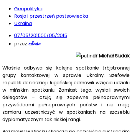
Geopolityka
Rosja i przestrzeń postsowiecka
Ukraina
07/05/2015
06/05/2015
admin
przez
dr Michał Siudak
Właśnie odbywa się kolejne spotkanie trójstronnej
grupy kontaktowej w sprawie Ukrainy. Szefowie
republik donieckiej i ługańskiej odmówili wzięcia udziału
w mińskim spotkaniu. Zamiast tego, wysłali swoich
delegatów – czują się zapewne pełnoprawnymi
przywódcami pełnoprawnych państw i nie mają
zamiaru uczestniczyć w spotkaniach na szczeblu
dyplomatycznym tak niskiej rangi.
Rozmowy w Mińsku skończą się oczywiście austriackim