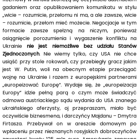
gadaniem oraz opublikowaniem komunikatu w stylu
„wicie – rozumicie, przełomu ni ma, a ale zawsze, wicie
– rozumicie, przełom mieć możecie. Negocjacje w tym
formacie zawsze spełzną na niczym, ponieważ
osiągnięcie porozumienia i wygaszenie konfliktu na
Ukrainie
nie jest
niemożliwe
bez udziału Stanów
Zjednoczonych
. Nie wiemy tylko, czy USA nie chce
usiąść przy stole rokowań, czy przebiegły gracz jakim
jest W. Putin, woli na obecnym etapie przeciągać
wojnę na Ukrainie i razem z europejskimi partnerami
„europeizować Europę”. Wydaje się, że „europeizacja
Europy” idzie pełną parą o czym może świadczyć
odmowa austriackiego sądu wydania do USA znanego
ukraińskiego aferzysty, oj przepraszam, miało być
oczywiście biznesmena, i darczyńcy Majdanu – Dmytra
Firtasza. Przebywał on w areszcie domowym po
wpłaceniu przez nieznanych rosyjskich dobroczyńców