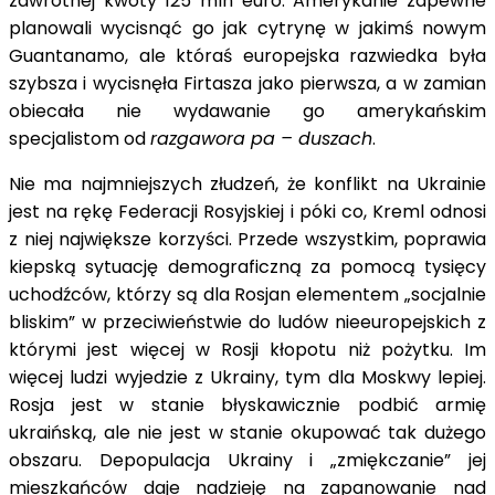
zawrotnej kwoty 125 mln euro. Amerykanie zapewne
planowali wycisnąć go jak cytrynę w jakimś nowym
Guantanamo, ale któraś europejska razwiedka była
szybsza i wycisnęła Firtasza jako pierwsza, a w zamian
obiecała nie wydawanie go amerykańskim
specjalistom od
razgawora pa – duszach
.
Nie ma najmniejszych złudzeń, że konflikt na Ukrainie
jest na rękę Federacji Rosyjskiej i póki co, Kreml odnosi
z niej największe korzyści. Przede wszystkim, poprawia
kiepską sytuację demograficzną za pomocą tysięcy
uchodźców, którzy są dla Rosjan elementem „socjalnie
bliskim” w przeciwieństwie do ludów nieeuropejskich z
którymi jest więcej w Rosji kłopotu niż pożytku. Im
więcej ludzi wyjedzie z Ukrainy, tym dla Moskwy lepiej.
Rosja jest w stanie błyskawicznie podbić armię
ukraińską, ale nie jest w stanie okupować tak dużego
obszaru. Depopulacja Ukrainy i „zmiękczanie” jej
mieszkańców daje nadzieję na zapanowanie nad