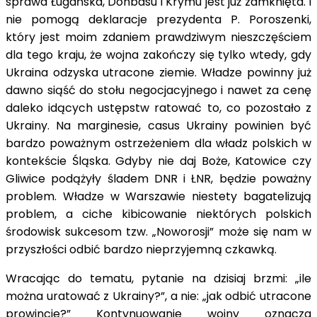
sprawa Ługańska, Donbasu i Krymu jest już zamknięta. I
nie pomogą deklaracje prezydenta P. Poroszenki,
który jest moim zdaniem prawdziwym nieszczęściem
dla tego kraju, że wojna zakończy się tylko wtedy, gdy
Ukraina odzyska utracone ziemie. Władze powinny już
dawno siąść do stołu negocjacyjnego i nawet za cenę
daleko idących ustępstw ratować to, co pozostało z
Ukrainy. Na marginesie, casus Ukrainy powinien być
bardzo poważnym ostrzeżeniem dla władz polskich w
kontekście Śląska. Gdyby nie daj Boże, Katowice czy
Gliwice podążyły śladem DNR i ŁNR, będzie poważny
problem. Władze w Warszawie niestety bagatelizują
problem, a ciche kibicowanie niektórych polskich
środowisk sukcesom tzw. „Noworosji” może się nam w
przyszłości odbić bardzo nieprzyjemną czkawką.
Wracając do tematu, pytanie na dzisiaj brzmi: „ile
można uratować z Ukrainy?”, a nie: „jak odbić utracone
prowincje?” Kontynuowanie wojny oznacza