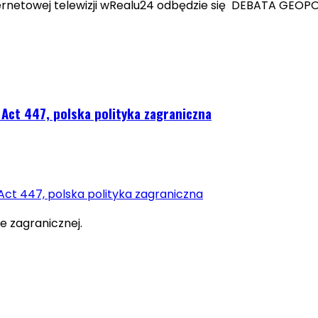
nternetowej telewizji wRealu24 odbędzie się DEBATA GEOPO
 Act 447, polska polityka zagraniczna
ce zagranicznej.