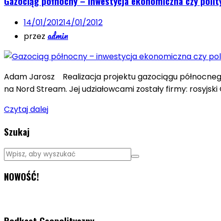
Gazociąg północny – inwestycja ekonomiczna czy polity
14/01/2012
14/01/2012
admin
przez
Adam Jarosz Realizacja projektu gazociągu północneg
na Nord Stream. Jej udziałowcami zostały firmy: rosyjsk
Czytaj dalej
Szukaj
NOWOŚĆ!
Podkast Geopolityczny