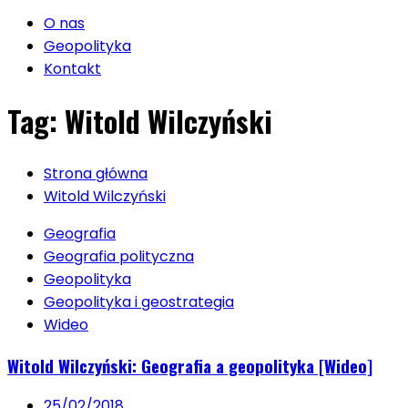
O nas
Geopolityka
Kontakt
Tag:
Witold Wilczyński
Strona główna
Witold Wilczyński
Geografia
Geografia polityczna
Geopolityka
Geopolityka i geostrategia
Wideo
Witold Wilczyński: Geografia a geopolityka [Wideo]
25/02/2018