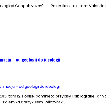
a "Przegląd Geopolityczny". Polemika z tekstem: Valenti
macja – od geologii do ideologii
015, tom 12. Poniżej pominięto przypisy i bibliografię. d
e Polemika z artykułem: Wilczyński…