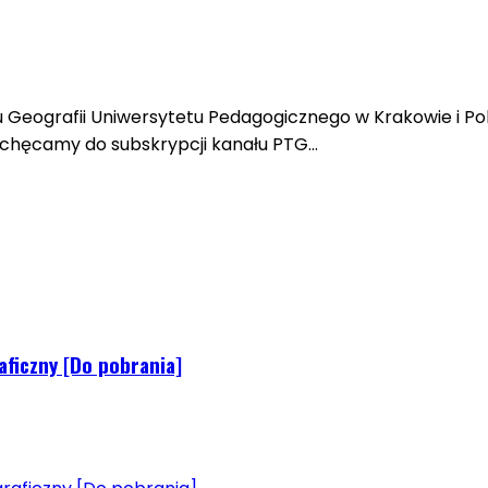
tu Geografii Uniwersytetu Pedagogicznego w Krakowie i 
 Zachęcamy do subskrypcji kanału PTG…
aficzny [Do pobrania]