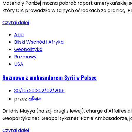
Materiały Poniżej można pobrać raport amerykańskiej s
który CIA prowadziła w tajnych ośrodkach za granicą. 
Czytaj dalej
Azja
Bliski Wschód i Afryka
Geopolityka
Rozmowy
USA
Rozmowa z ambasadorem Syrii w Polsce
30/10/2013
02/02/2015
admin
przez
Dr Idris Mayya (na zdj. drugi z lewej), chargé d`Affaire
Geopolityka.net. Geopolityka.net: Panie Ambasadorze, j
Czytaj dalej