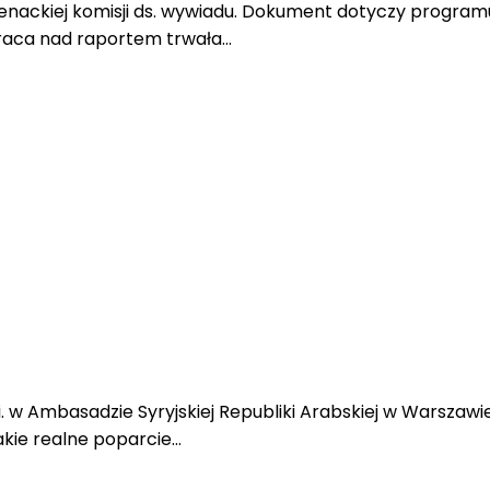
enackiej komisji ds. wywiadu. Dokument dotyczy program
Praca nad raportem trwała…
s a.i. w Ambasadzie Syryjskiej Republiki Arabskiej w Warsz
akie realne poparcie…