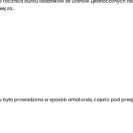
 rocznica buntu osadników ze Stanów Zjednoczonych na 
iej za…
roku była prowadzona w sposób amatorski, często pod pre