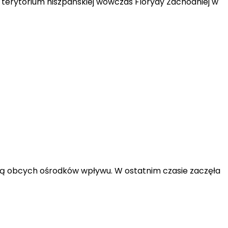
terytorium hiszpańskiej wówczas Florydy Zachodniej w
sją obcych ośrodków wpływu. W ostatnim czasie zaczęła