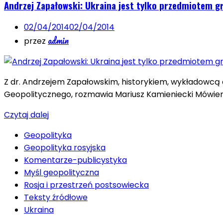
Andrzej Zapałowski: Ukraina jest tylko przedmiotem g
02/04/2014
02/04/2014
admin
przez
Z dr. Andrzejem Zapałowskim, historykiem, wykładowcą
Geopolitycznego, rozmawia Mariusz Kamieniecki Mówienie
Czytaj dalej
Geopolityka
Geopolityka rosyjska
Komentarze-publicystyka
Myśl geopolityczna
Rosja i przestrzeń postsowiecka
Teksty źródłowe
Ukraina