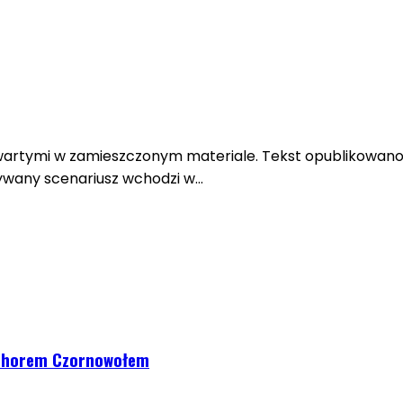
awartymi w zamieszczonym materiale. Tekst opublikowano
sywany scenariusz wchodzi w…
 Ihorem Czornowołem