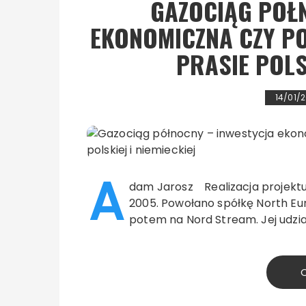
GAZOCIĄG PÓŁ
EKONOMICZNA CZY P
PRASIE POLSK
14/01/2
A
dam Jarosz Realizacja projektu
2005. Powołano spółkę North E
potem na Nord Stream. Jej udzia
C