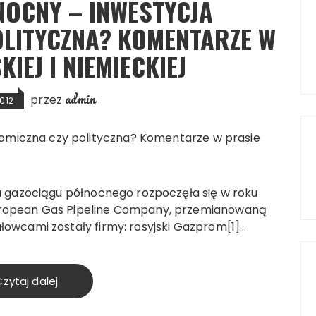
NOCNY – INWESTYCJA
OLITYCZNA? KOMENTARZE W
IEJ I NIEMIECKIEJ
admin
przez
012
 gazociągu północnego rozpoczęła się w roku
uropean Gas Pipeline Company, przemianowaną
łowcami zostały firmy: rosyjski Gazprom[1]…
zytaj dalej