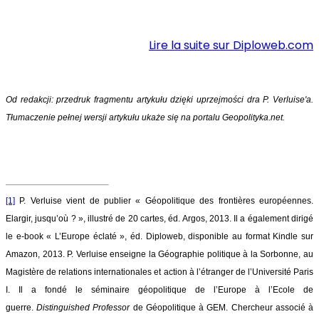
Lire la suite sur Diploweb.com
Od redakcji: przedruk fragmentu artykułu dzięki uprzejmości dra P. Verluise'a.
Tłumaczenie pełnej wersji artykułu ukaże się na portalu Geopolityka.net.
[1]
P. Verluise vient de publier « Géopolitique des frontières européennes.
Elargir, jusqu’où ? », illustré de 20 cartes, éd. Argos, 2013. Il a également dirigé
le e-book « L’Europe éclaté », éd. Diploweb, disponible au format Kindle sur
Amazon, 2013. P. Verluise enseigne la Géographie politique à la Sorbonne, au
Magistère de relations internationales et action à l’étranger de l’Université Paris
I. Il a fondé le séminaire géopolitique de l’Europe à l’Ecole de
guerre.
Distinguished Professor
de Géopolitique à GEM. Chercheur associé à