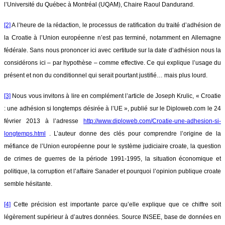
l’Université du Québec à Montréal (UQAM), Chaire Raoul Dandurand.
[2]
A l’heure de la rédaction, le processus de ratification du traité d’adhésion de
la Croatie à l’Union européenne n’est pas terminé, notamment en Allemagne
fédérale. Sans nous prononcer ici avec certitude sur la date d’adhésion nous la
considérons ici – par hypothèse – comme effective. Ce qui explique l’usage du
présent et non du conditionnel qui serait pourtant justifié… mais plus lourd.
[3]
Nous vous invitons à lire en complément l’article de Joseph Krulic, « Croatie
: une adhésion si longtemps désirée à l’UE », publié sur le Diploweb.com le 24
février 2013 à l’adresse
http://www.diploweb.com/Croatie-une-adhesion-si-
longtemps.html
. L’auteur donne des clés pour comprendre l’origine de la
méfiance de l’Union européenne pour le système judiciaire croate, la question
de crimes de guerres de la période 1991-1995, la situation économique et
politique, la corruption et l’affaire Sanader et pourquoi l’opinion publique croate
semble hésitante.
[4]
Cette précision est importante parce qu’elle explique que ce chiffre soit
légèrement supérieur à d’autres données. Source INSEE, base de données en